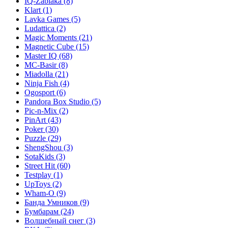
IQ-Zabiaka
(8)
Klart
(1)
Lavka Games
(5)
Ludattica
(2)
Magic Moments
(21)
Magnetic Cube
(15)
Master IQ
(68)
MC-Basir
(8)
Miadolla
(21)
Ninja Fish
(4)
Ogosport
(6)
Pandora Box Studio
(5)
Pic-n-Mix
(2)
PinArt
(43)
Poker
(30)
Puzzle
(29)
ShengShou
(3)
SotaKids
(3)
Street Hit
(60)
Testplay
(1)
UpToys
(2)
Wham-O
(9)
Банда Умников
(9)
Бумбарам
(24)
Волшебный снег
(3)