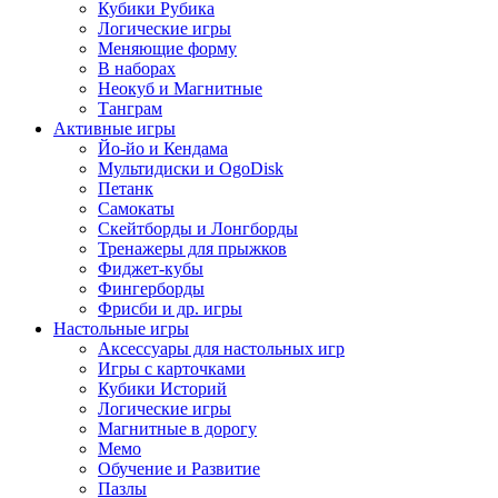
Кубики Рубика
Логические игры
Меняющие форму
В наборах
Неокуб и Магнитные
Танграм
Активные игры
Йо-йо и Кендама
Мультидиски и OgoDisk
Петанк
Самокаты
Скейтборды и Лонгборды
Тренажеры для прыжков
Фиджет-кубы
Фингерборды
Фрисби и др. игры
Настольные игры
Аксессуары для настольных игр
Игры с карточками
Кубики Историй
Логические игры
Магнитные в дорогу
Мемо
Обучение и Развитие
Пазлы