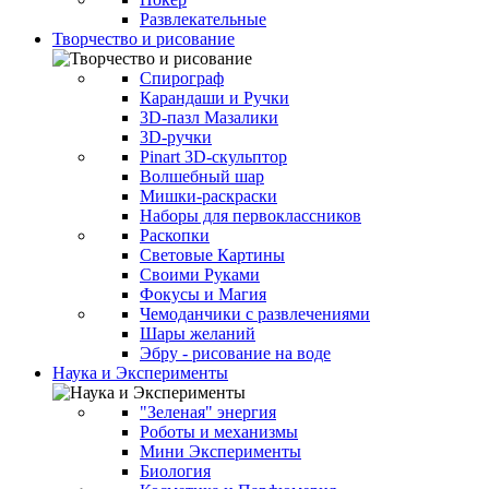
Развлекательные
Творчество и рисование
Спирограф
Карандаши и Ручки
3D-пазл Мазалики
3D-ручки
Pinart 3D-скульптор
Волшебный шар
Мишки-раскраски
Наборы для первоклассников
Раскопки
Световые Картины
Своими Руками
Фокусы и Магия
Чемоданчики с развлечениями
Шары желаний
Эбру - рисование на воде
Наука и Эксперименты
"Зеленая" энергия
Роботы и механизмы
Мини Эксперименты
Биология