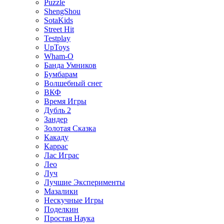
Puzzle
ShengShou
SotaKids
Street Hit
Testplay
UpToys
Wham-O
Банда Умников
Бумбарам
Волшебный снег
ВКФ
Время Игры
Дубль 2
Зандер
Золотая Сказка
Какаду
Каррас
Лас Играс
Лео
Луч
Лучшие Эксперименты
Мазалики
Нескучные Игры
Поделкин
Простая Наука