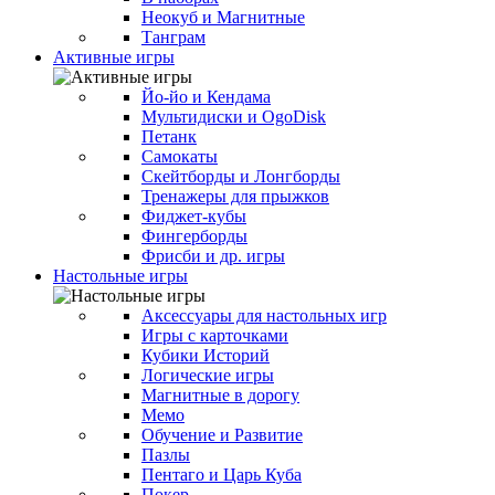
Неокуб и Магнитные
Танграм
Активные игры
Йо-йо и Кендама
Мультидиски и OgoDisk
Петанк
Самокаты
Скейтборды и Лонгборды
Тренажеры для прыжков
Фиджет-кубы
Фингерборды
Фрисби и др. игры
Настольные игры
Аксессуары для настольных игр
Игры с карточками
Кубики Историй
Логические игры
Магнитные в дорогу
Мемо
Обучение и Развитие
Пазлы
Пентаго и Царь Куба
Покер