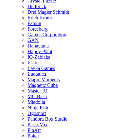
Crystal Puzzle
Delfbrick
Drei Magier Schmidt
Erich Krause
Fanxin
Forceberg
Games Corporation
GAN
Hanayama
Happy Plant
IQ-Zabiaka
Klart
Lavka Games
Ludattica
Magic Moments
Magnetic Cube
Master IQ
MC-Basir
Miadolla
Ninja Fish
Ogosport
Pandora Box Studio
Pic-n-Mix
PinArt
Poker