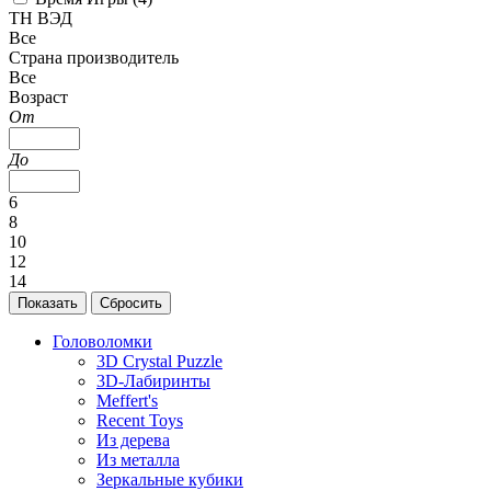
ТН ВЭД
Все
Страна производитель
Все
Возраст
От
До
6
8
10
12
14
Головоломки
3D Crystal Puzzle
3D-Лабиринты
Meffert's
Recent Toys
Из дерева
Из металла
Зеркальные кубики