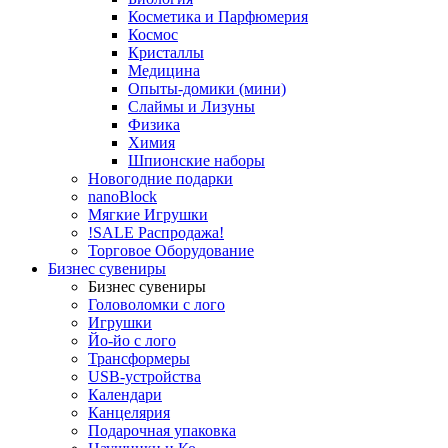
Косметика и Парфюмерия
Космос
Кристаллы
Медицина
Опыты-домики (мини)
Слаймы и Лизуны
Физика
Химия
Шпионские наборы
Новогодние подарки
nanoBlock
Мягкие Игрушки
!SALE Распродажа!
Торговое Оборудование
Бизнес сувениры
Бизнес сувениры
Головоломки с лого
Игрушки
Йо-йо с лого
Трансформеры
USB-устройства
Календари
Канцелярия
Подарочная упаковка