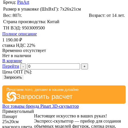
Бренд:
PinArt
Размер в упаковке (ШхВxГ): 7х26х21cм
Вес: 807г.
Возраст: от 14 лет.
Страна производства: Китай
ТН ВЭД: 9503009500
Полное описание
1 190.00 ₽
ставка НДС 22%
Временно отсутствует
Нет в наличии
В корзине
Перейти
-
+
Цена ОПТ [
%
]:
Запросить
Печатаем лого, делаем в вашем дизайне
Запросить расчет
Все товары бренда Pinart 3D-скульптор
Прямоугольный
Настоящее искусство в ваших руках!
Пинарт
Экспресс-скульптор — прибор для создания
25х20см
объемных моделей фигурок, слепка руки,
красного цвета.