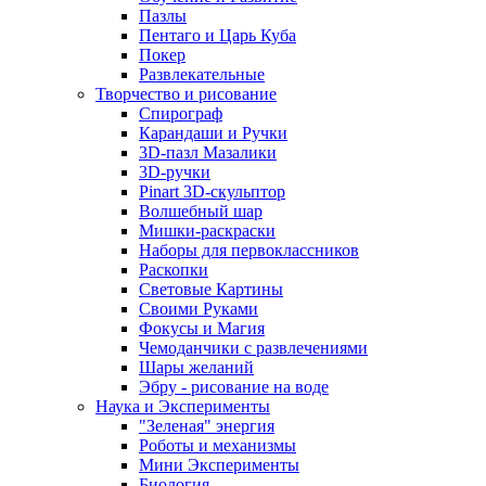
Пазлы
Пентаго и Царь Куба
Покер
Развлекательные
Творчество и рисование
Спирограф
Карандаши и Ручки
3D-пазл Мазалики
3D-ручки
Pinart 3D-скульптор
Волшебный шар
Мишки-раскраски
Наборы для первоклассников
Раскопки
Световые Картины
Своими Руками
Фокусы и Магия
Чемоданчики с развлечениями
Шары желаний
Эбру - рисование на воде
Наука и Эксперименты
"Зеленая" энергия
Роботы и механизмы
Мини Эксперименты
Биология