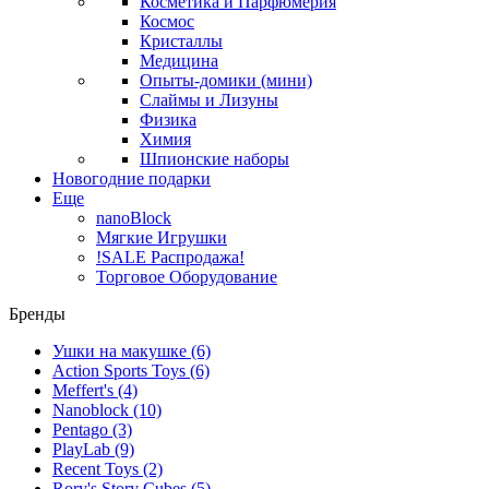
Косметика и Парфюмерия
Космос
Кристаллы
Медицина
Опыты-домики (мини)
Слаймы и Лизуны
Физика
Химия
Шпионские наборы
Новогодние подарки
Еще
nanoBlock
Мягкие Игрушки
!SALE Распродажа!
Торговое Оборудование
Бренды
Ушки на макушке
(6)
Action Sports Toys
(6)
Meffert's
(4)
Nanoblock
(10)
Pentago
(3)
PlayLab
(9)
Recent Toys
(2)
Rory's Story Cubes
(5)