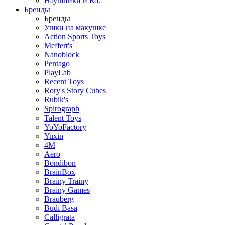
Наушники и Ко.
Бренды
Бренды
Ушки на макушке
Action Sports Toys
Meffert's
Nanoblock
Pentago
PlayLab
Recent Toys
Rory's Story Cubes
Rubik's
Spirograph
Talent Toys
YoYoFactory
Yuxin
4M
Aero
Bondibon
BrainBox
Brainy Trainy
Brainy Games
Brauberg
Budi Basa
Calligrata