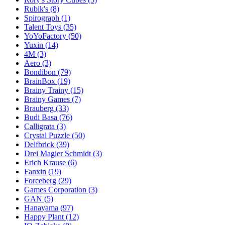
Rubik's
(8)
Spirograph
(1)
Talent Toys
(35)
YoYoFactory
(50)
Yuxin
(14)
4M
(3)
Aero
(3)
Bondibon
(79)
BrainBox
(19)
Brainy Trainy
(15)
Brainy Games
(7)
Brauberg
(33)
Budi Basa
(76)
Calligrata
(3)
Crystal Puzzle
(50)
Delfbrick
(39)
Drei Magier Schmidt
(3)
Erich Krause
(6)
Fanxin
(19)
Forceberg
(29)
Games Corporation
(3)
GAN
(5)
Hanayama
(97)
Happy Plant
(12)