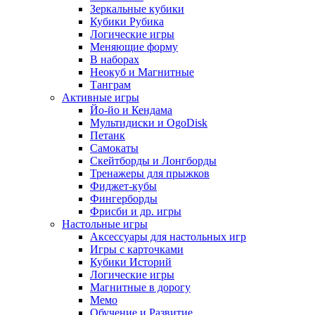
Зеркальные кубики
Кубики Рубика
Логические игры
Меняющие форму
В наборах
Неокуб и Магнитные
Танграм
Активные игры
Йо-йо и Кендама
Мультидиски и OgoDisk
Петанк
Самокаты
Скейтборды и Лонгборды
Тренажеры для прыжков
Фиджет-кубы
Фингерборды
Фрисби и др. игры
Настольные игры
Аксессуары для настольных игр
Игры с карточками
Кубики Историй
Логические игры
Магнитные в дорогу
Мемо
Обучение и Развитие