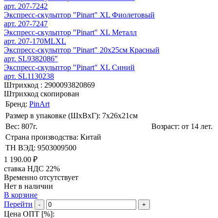
арт. 207-7242
Экспресс-скульптор "Pinart" XL Фиолетовый
арт. 207-7247
Экспресс-скульптор "Pinart" XL Металл
арт. 207-170MLXL
Экспресс-скульптор "Pinart" 20х25см Красный
арт. SL9382086"
Экспресс-скульптор "Pinart" XL Синий
арт. SL1130238
Штрихкод :
2900093820869
Штрихкод скопирован
Бренд:
PinArt
Размер в упаковке (ШхВxГ): 7х26х21cм
Вес: 807г.
Возраст: от 14 лет.
Страна производства: Китай
ТН ВЭД: 9503009500
1 190.00 ₽
ставка НДС 22%
Временно отсутствует
Нет в наличии
В корзине
Перейти
-
+
Цена ОПТ [
%
]: