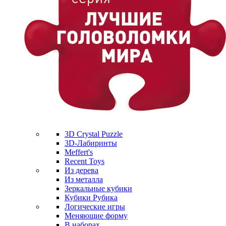
3D Crystal Puzzle
3D-Лабиринты
Meffert's
Recent Toys
Из дерева
Из металла
Зеркальные кубики
Кубики Рубика
Логические игры
Меняющие форму
В наборах