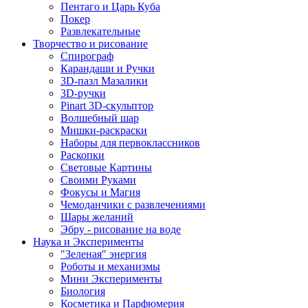
Пентаго и Царь Куба
Покер
Развлекательные
Творчество и рисование
Спирограф
Карандаши и Ручки
3D-пазл Мазалики
3D-ручки
Pinart 3D-скульптор
Волшебный шар
Мишки-раскраски
Наборы для первоклассников
Раскопки
Световые Картины
Своими Руками
Фокусы и Магия
Чемоданчики с развлечениями
Шары желаний
Эбру - рисование на воде
Наука и Эксперименты
"Зеленая" энергия
Роботы и механизмы
Мини Эксперименты
Биология
Косметика и Парфюмерия