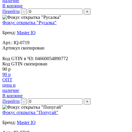
наличие
В корзине
Перейти
-
+
Фокус открытка "Русалка"
Бренд:
Master IQ
Арт.:
IQ-0719
Артикул скопирован
Код GTIN в ЧЗ:
04660054890772
Код GTIN скопирован
90 р
90 р
ОПТ
цена и
наличие
В корзине
Перейти
-
+
Фокус открытка "Попугай"
Бренд:
Master IQ