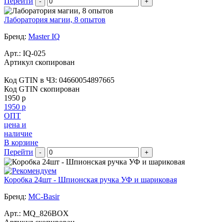
Перейти
-
+
Лаборатория магии, 8 опытов
Бренд:
Master IQ
Арт.:
IQ-025
Артикул скопирован
Код GTIN в ЧЗ:
04660054897665
Код GTIN скопирован
1950 р
1950 р
ОПТ
цена и
наличие
В корзине
Перейти
-
+
Коробка 24шт - Шпионская ручка УФ и шариковая
Бренд:
MC-Basir
Арт.:
MQ_826BOX