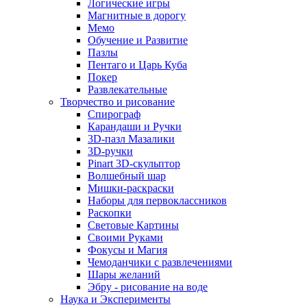
Логические игры
Магнитные в дорогу
Мемо
Обучение и Развитие
Пазлы
Пентаго и Царь Куба
Покер
Развлекательные
Творчество и рисование
Спирограф
Карандаши и Ручки
3D-пазл Мазалики
3D-ручки
Pinart 3D-скульптор
Волшебный шар
Мишки-раскраски
Наборы для первоклассников
Раскопки
Световые Картины
Своими Руками
Фокусы и Магия
Чемоданчики с развлечениями
Шары желаний
Эбру - рисование на воде
Наука и Эксперименты