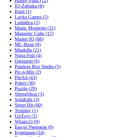
Happy Plant
(12)
IQ-Zabiaka
(8)
Klart
(1)
Lavka Games
(5)
Ludattica
(2)
Magic Moments
(21)
Magnetic Cube
(15)
Master IQ
(68)
MC-Basir
(8)
Miadolla
(21)
Ninja Fish
(4)
Ogosport
(6)
Pandora Box Studio
(5)
Pic-n-Mix
(2)
PinArt
(43)
Poker
(30)
Puzzle
(29)
ShengShou
(3)
SotaKids
(3)
Street Hit
(60)
Testplay
(1)
UpToys
(2)
Wham-O
(9)
Банда Умников
(9)
Бумбарам
(24)