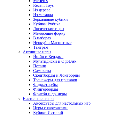
Meffert's
Recent Toys
Из дерева
Из металла
Зеркальные кубики
Кубики Рубика
Логические игры
Меняющие форму
В наборах
Неокуб и Магнитные
Танграм
Активные игры
Йо-йо и Кендама
Мультидиски и OgoDisk
Петанк
Самокаты
Скейтборды и Лонгборды
Тренажеры для прыжков
Фиджет-кубы
Фингерборды
Фрисби и др. игры
Настольные игры
Аксессуары для настольных игр
Игры с карточками
Кубики Историй