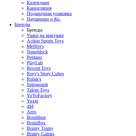
Календари
Канцелярия
Подарочная упаковка
Наушники и Ко.
Бренды
Бренды
Ушки на макушке
Action Sports Toys
Meffert's
Nanoblock
Pentago
PlayLab
Recent Toys
Rory's Story Cubes
Rubik's
Spirograph
Talent Toys
YoYoFactory
Yuxin
4M
Aero
Bondibon
BrainBox
Brainy Trainy
Brainy Games