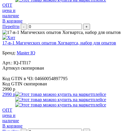
ОПТ
цена и
наличие
В корзине
Перейти
-
+
17-в-1 Магических опытов Хогвартса, набор для опытов
Бренд:
Master IQ
Арт.:
IQ-ГП17
Артикул скопирован
Код GTIN в ЧЗ:
04660054897795
Код GTIN скопирован
2990 р
2990 р
ОПТ
цена и
наличие
В корзине