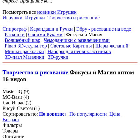
стресс. Вращайте ко...
Посмотреть все
новинки Игрушек
Игрушки
Игрушки
Творчество и рисование
Спирограф
|
Карандаши и Ручки
|
Эбру - рисование на воде
|
Раскопки
|
Своими Руками
|
Фокусы и Магия
|
Волшебный шар
|
Чемоданчики с развлечениями
|
Pinart 3D-скульптор
|
Световые Картины
|
Шары желаний
|
Мишки-раскраски
|
Наборы для первоклассников
|
3D-пазл Мазалики
|
3D-ручки
Творчество и рисование
Фокусы и Магия
оптом
16 видов
Master IQ
(9)
MC-Basir
(4)
Лас Играс
(2)
Рисуй Светом
(1)
Сортировать по:
По новизне
↓
По популярности
Цена
Возраст
Фильтры
Товары
Описание