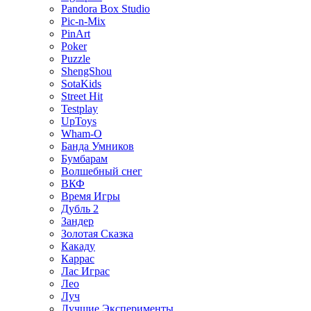
Pandora Box Studio
Pic-n-Mix
PinArt
Poker
Puzzle
ShengShou
SotaKids
Street Hit
Testplay
UpToys
Wham-O
Банда Умников
Бумбарам
Волшебный снег
ВКФ
Время Игры
Дубль 2
Зандер
Золотая Сказка
Какаду
Каррас
Лас Играс
Лео
Луч
Лучшие Эксперименты