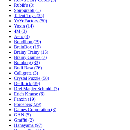
Rubik's
(8)
Spirograph
(1)
Talent Toys
(35)
YoYoFactory
(50)
Yuxin
(14)
4M
(3)
Aero
(3)
Bondibon
(79)
BrainBox
(19)
Brainy Trainy
(15)
Brainy Games
(7)
Brauberg
(33)
Budi Basa
(76)
Calligrata
(3)
Crystal Puzzle
(50)
Delfbrick
(39)
Drei Magier Schmidt
(3)
Erich Krause
(6)
Fanxin
(19)
Forceberg
(29)
Games Corporation
(3)
GAN
(5)
Graffiti
(2)
Hanayama
(97)