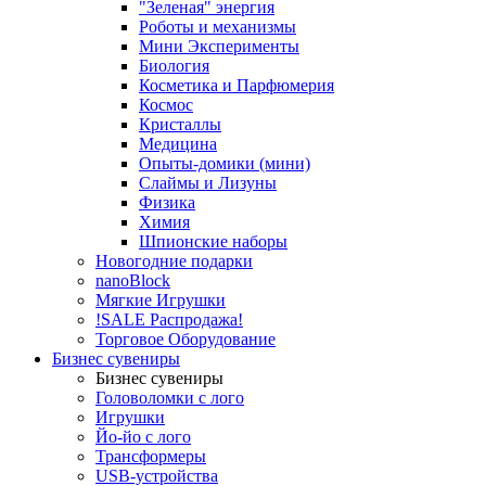
"Зеленая" энергия
Роботы и механизмы
Мини Эксперименты
Биология
Косметика и Парфюмерия
Космос
Кристаллы
Медицина
Опыты-домики (мини)
Слаймы и Лизуны
Физика
Химия
Шпионские наборы
Новогодние подарки
nanoBlock
Мягкие Игрушки
!SALE Распродажа!
Торговое Оборудование
Бизнес сувениры
Бизнес сувениры
Головоломки с лого
Игрушки
Йо-йо с лого
Трансформеры
USB-устройства