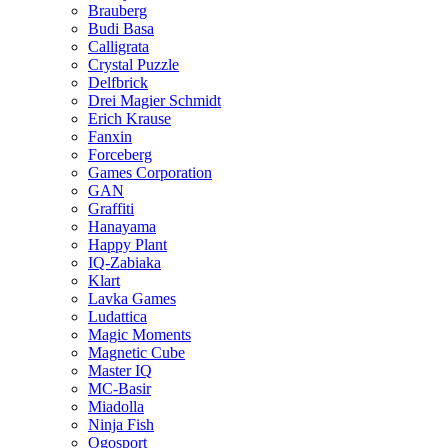
Brauberg
Budi Basa
Calligrata
Crystal Puzzle
Delfbrick
Drei Magier Schmidt
Erich Krause
Fanxin
Forceberg
Games Corporation
GAN
Graffiti
Hanayama
Happy Plant
IQ-Zabiaka
Klart
Lavka Games
Ludattica
Magic Moments
Magnetic Cube
Master IQ
MC-Basir
Miadolla
Ninja Fish
Ogosport