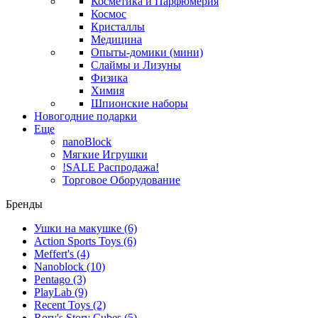
Косметика и Парфюмерия
Космос
Кристаллы
Медицина
Опыты-домики (мини)
Слаймы и Лизуны
Физика
Химия
Шпионские наборы
Новогодние подарки
Еще
nanoBlock
Мягкие Игрушки
!SALE Распродажа!
Торговое Оборудование
Бренды
Ушки на макушке
(6)
Action Sports Toys
(6)
Meffert's
(4)
Nanoblock
(10)
Pentago
(3)
PlayLab
(9)
Recent Toys
(2)
Rory's Story Cubes
(5)