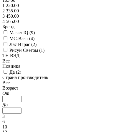
105.00
1 220.00
2 335.00
3 450.00
4 565.00
Бренд
Master IQ (
9
)
MC-Basir (
4
)
Лас Играс (
2
)
Рисуй Светом (
1
)
ТН ВЭД
Все
Новинка
Да (
2
)
Страна производитель
Все
Возраст
От
До
3
6
10