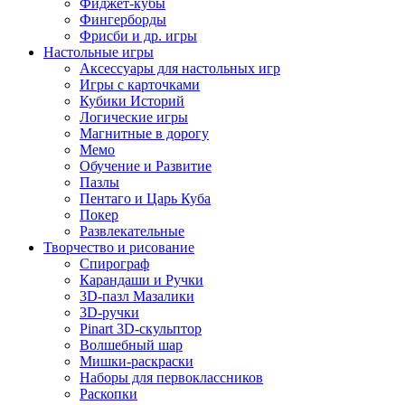
Фиджет-кубы
Фингерборды
Фрисби и др. игры
Настольные игры
Аксессуары для настольных игр
Игры с карточками
Кубики Историй
Логические игры
Магнитные в дорогу
Мемо
Обучение и Развитие
Пазлы
Пентаго и Царь Куба
Покер
Развлекательные
Творчество и рисование
Спирограф
Карандаши и Ручки
3D-пазл Мазалики
3D-ручки
Pinart 3D-скульптор
Волшебный шар
Мишки-раскраски
Наборы для первоклассников
Раскопки