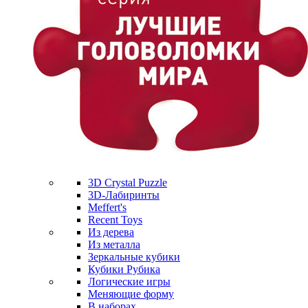
3D Crystal Puzzle
3D-Лабиринты
Meffert's
Recent Toys
Из дерева
Из металла
Зеркальные кубики
Кубики Рубика
Логические игры
Меняющие форму
В наборах