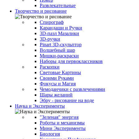
Развлекательные
Творчество и рисование
Спирограф
Карандаши и Ручки
3D-пазл Мазалики
3D-ручки
Pinart 3D-скульптор
Волшебный шар
Мишки-раскраски
Наборы для первоклассников
Раскопки
Световые Картины
Своими Руками
Фокусы и Магия
Чемоданчики с развлечениями
Шары желаний
Эбру - рисование на воде
Наука и Эксперименты
"Зеленая" энергия
Роботы и механизмы
Мини Эксперименты
Биология