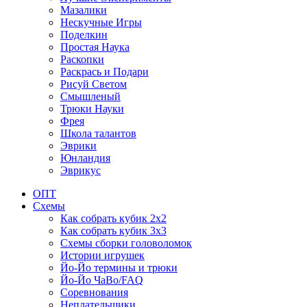
Мазалики
Нескучные Игры
Поделкин
Простая Наука
Раскопки
Раскрась и Подари
Рисуй Светом
Смышленый
Трюки Науки
Фрея
Школа талантов
Эврики
Юнландия
Эврикус
ОПТ
Схемы
Как собрать кубик 2х2
Как собрать кубик 3х3
Схемы сборки головоломок
Истории игрушек
Йо-Йо термины и трюки
Йо-Йо ЧаВо/FAQ
Соревнования
Неплательщики