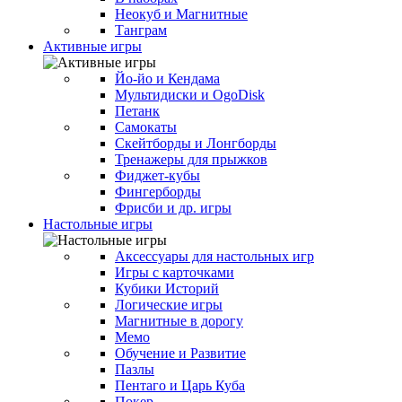
Неокуб и Магнитные
Танграм
Активные игры
Йо-йо и Кендама
Мультидиски и OgoDisk
Петанк
Самокаты
Скейтборды и Лонгборды
Тренажеры для прыжков
Фиджет-кубы
Фингерборды
Фрисби и др. игры
Настольные игры
Аксессуары для настольных игр
Игры с карточками
Кубики Историй
Логические игры
Магнитные в дорогу
Мемо
Обучение и Развитие
Пазлы
Пентаго и Царь Куба
Покер