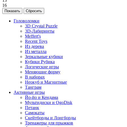
13
16
Головоломки
3D Crystal Puzzle
3D-Лабиринты
Meffert's
Recent Toys
Из дерева
Из металла
Зеркальные кубики
Кубики Рубика
Логические игры
Меняющие форму
В наборах
Неокуб и Магнитные
Танграм
Активные игры
Йо-йо и Кендама
Мультидиски и OgoDisk
Петанк
Самокаты
Скейтборды и Лонгборды
Тренажеры для прыжков