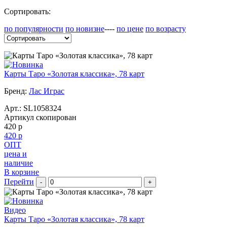
Сортировать:
по популярности
по новизне
----
по цене
по возрасту
Карты Таро «Золотая классика», 78 карт
Бренд:
Лас Играс
Арт.:
SL1058324
Артикул скопирован
420 р
420 р
ОПТ
цена и
наличие
В корзине
Перейти
-
+
Видео
Карты Таро «Золотая классика», 78 карт