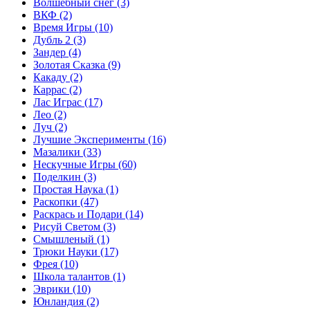
Волшебный снег
(3)
ВКФ
(2)
Время Игры
(10)
Дубль 2
(3)
Зандер
(4)
Золотая Сказка
(9)
Какаду
(2)
Каррас
(2)
Лас Играс
(17)
Лео
(2)
Луч
(2)
Лучшие Эксперименты
(16)
Мазалики
(33)
Нескучные Игры
(60)
Поделкин
(3)
Простая Наука
(1)
Раскопки
(47)
Раскрась и Подари
(14)
Рисуй Светом
(3)
Смышленый
(1)
Трюки Науки
(17)
Фрея
(10)
Школа талантов
(1)
Эврики
(10)
Юнландия
(2)