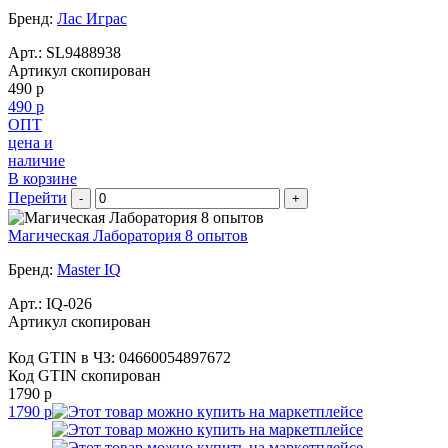
Бренд:
Лас Играс
Арт.:
SL9488938
Артикул скопирован
490 р
490 р
ОПТ
цена и
наличие
В корзине
Перейти
-
+
Магическая Лаборатория 8 опытов
Бренд:
Master IQ
Арт.:
IQ-026
Артикул скопирован
Код GTIN в ЧЗ:
04660054897672
Код GTIN скопирован
1790 р
1790 р