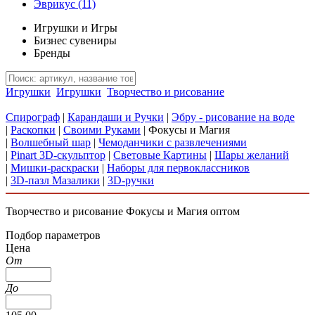
Эврикус
(11)
Игрушки и Игры
Бизнес сувениры
Бренды
Игрушки
Игрушки
Творчество и рисование
Спирограф
|
Карандаши и Ручки
|
Эбру - рисование на воде
|
Раскопки
|
Своими Руками
|
Фокусы и Магия
|
Волшебный шар
|
Чемоданчики с развлечениями
|
Pinart 3D-скульптор
|
Световые Картины
|
Шары желаний
|
Мишки-раскраски
|
Наборы для первоклассников
|
3D-пазл Мазалики
|
3D-ручки
Творчество и рисование Фокусы и Магия оптом
Подбор параметров
Цена
От
До