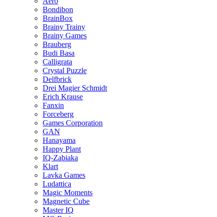
Aero
Bondibon
BrainBox
Brainy Trainy
Brainy Games
Brauberg
Budi Basa
Calligrata
Crystal Puzzle
Delfbrick
Drei Magier Schmidt
Erich Krause
Fanxin
Forceberg
Games Corporation
GAN
Hanayama
Happy Plant
IQ-Zabiaka
Klart
Lavka Games
Ludattica
Magic Moments
Magnetic Cube
Master IQ