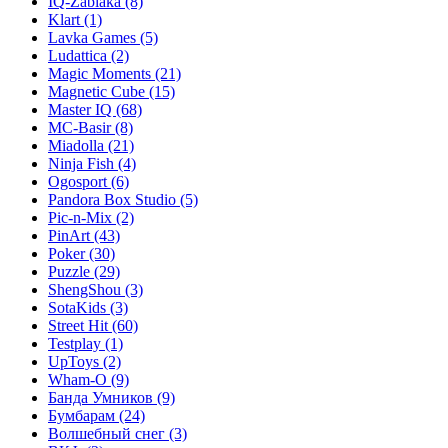
IQ-Zabiaka
(8)
Klart
(1)
Lavka Games
(5)
Ludattica
(2)
Magic Moments
(21)
Magnetic Cube
(15)
Master IQ
(68)
MC-Basir
(8)
Miadolla
(21)
Ninja Fish
(4)
Ogosport
(6)
Pandora Box Studio
(5)
Pic-n-Mix
(2)
PinArt
(43)
Poker
(30)
Puzzle
(29)
ShengShou
(3)
SotaKids
(3)
Street Hit
(60)
Testplay
(1)
UpToys
(2)
Wham-O
(9)
Банда Умников
(9)
Бумбарам
(24)
Волшебный снег
(3)