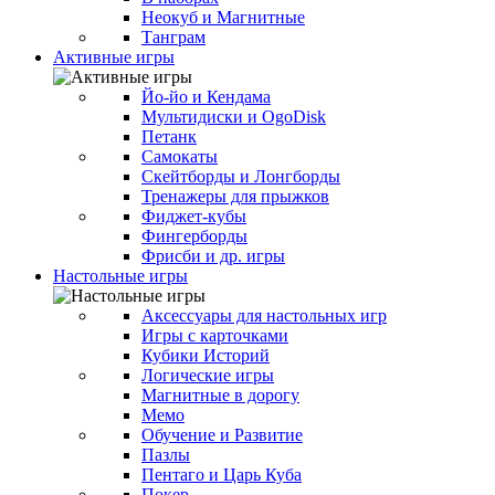
Неокуб и Магнитные
Танграм
Активные игры
Йо-йо и Кендама
Мультидиски и OgoDisk
Петанк
Самокаты
Скейтборды и Лонгборды
Тренажеры для прыжков
Фиджет-кубы
Фингерборды
Фрисби и др. игры
Настольные игры
Аксессуары для настольных игр
Игры с карточками
Кубики Историй
Логические игры
Магнитные в дорогу
Мемо
Обучение и Развитие
Пазлы
Пентаго и Царь Куба
Покер