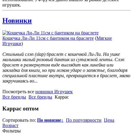
игрушек.
Новинки
Кошечка Ли-Ли 11см с бантиком на браслете
(
Мягкие
Игрушки
)
Стильный слэп (slap) браслет с кошечкой Ли-Ли. На ушке
малышки милый розовый бантик из сутажной ленты. Слэп
браслет в развернутом виде выглядит как линейка или
закладка для книги, но при легком ударе о запястье, благодаря
специальной пластине внутри, превращается в браслет, мягко
закручиваясь во...
Посмотреть все
новинки Игрушек
Все бренды
Все бренды
Каррас
Каррас
оптом
Сортировать по:
По новизне
↓
По популярности
Цена
Возраст
Фильтры