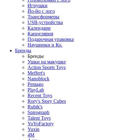
Игрушки
Йо-йо с лого
Трансформеры
USB-устройства
Календари
Канцелярия
Подарочная упаковка
Наушники и Ко.
Бренды
Бренды
Ушки на макушке
Action Sports Toys
Meffert's
Nanoblock
Pentago
PlayLab
Recent Toys
Rory's Story Cubes
Rubik's
Spirograph
Talent Toys
YoYoFactory
Yuxin
4M