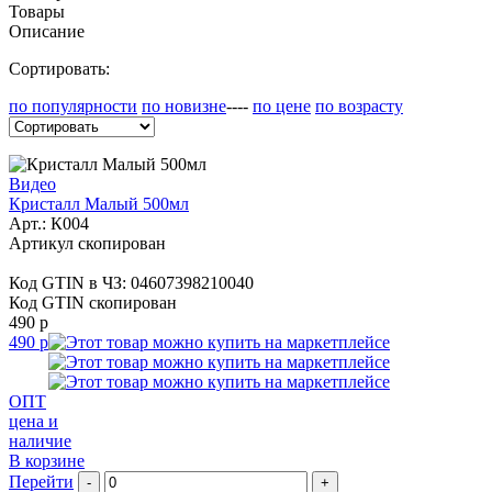
Товары
Описание
Сортировать:
по популярности
по новизне
----
по цене
по возрасту
Видео
Кристалл Малый 500мл
Арт.:
К004
Артикул скопирован
Код GTIN в ЧЗ:
04607398210040
Код GTIN скопирован
490 р
490 р
ОПТ
цена и
наличие
В корзине
Перейти
-
+