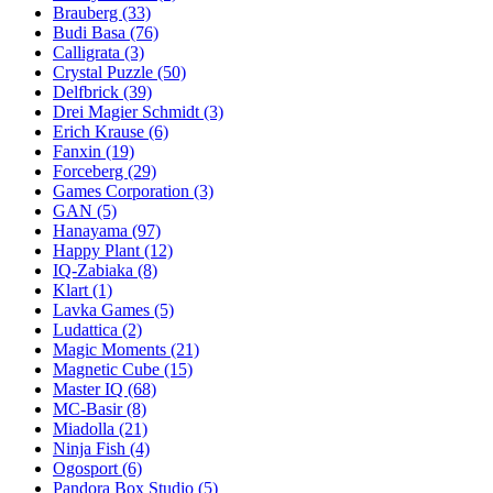
Brauberg
(33)
Budi Basa
(76)
Calligrata
(3)
Crystal Puzzle
(50)
Delfbrick
(39)
Drei Magier Schmidt
(3)
Erich Krause
(6)
Fanxin
(19)
Forceberg
(29)
Games Corporation
(3)
GAN
(5)
Hanayama
(97)
Happy Plant
(12)
IQ-Zabiaka
(8)
Klart
(1)
Lavka Games
(5)
Ludattica
(2)
Magic Moments
(21)
Magnetic Cube
(15)
Master IQ
(68)
MC-Basir
(8)
Miadolla
(21)
Ninja Fish
(4)
Ogosport
(6)
Pandora Box Studio
(5)