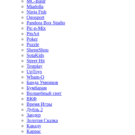
MC-Basir
Miadolla
Ninja Fish
Ogosport
Pandora Box Studio
Pic-n-Mix
PinArt
Poker
Puzzle
ShengShou
SotaKids
Street Hit
Testplay
UpToys
Wham-O
Банда Умников
Бумбарам
Волшебный снег
ВКФ
Время Игры
Дубль 2
Зандер
Золотая Сказка
Какаду
Каррас