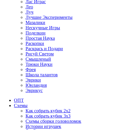
Лас Играс
Лео
Луч
Лучшие Эксперименты
Мазалики
Нескучные Игры
Поделкин
Простая Наука
Раскопки
Раскрась и Подари
Рисуй Светом
Смышленый
Трюки Науки
Фрея
Школа талантов
Эврики
Юнландия
Эврикус
ОПТ
Схемы
Как собрать кубик 2х2
Как собрать кубик 3х3
Схемы сборки головоломок
Истории игрушек