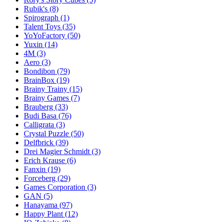
Rubik's
(8)
Spirograph
(1)
Talent Toys
(35)
YoYoFactory
(50)
Yuxin
(14)
4M
(3)
Aero
(3)
Bondibon
(79)
BrainBox
(19)
Brainy Trainy
(15)
Brainy Games
(7)
Brauberg
(33)
Budi Basa
(76)
Calligrata
(3)
Crystal Puzzle
(50)
Delfbrick
(39)
Drei Magier Schmidt
(3)
Erich Krause
(6)
Fanxin
(19)
Forceberg
(29)
Games Corporation
(3)
GAN
(5)
Hanayama
(97)
Happy Plant
(12)