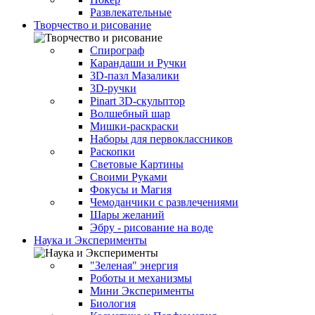
Развлекательные
Творчество и рисование
Спирограф
Карандаши и Ручки
3D-пазл Мазалики
3D-ручки
Pinart 3D-скульптор
Волшебный шар
Мишки-раскраски
Наборы для первоклассников
Раскопки
Световые Картины
Своими Руками
Фокусы и Магия
Чемоданчики с развлечениями
Шары желаний
Эбру - рисование на воде
Наука и Эксперименты
"Зеленая" энергия
Роботы и механизмы
Мини Эксперименты
Биология