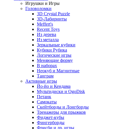
Игрушки и Игры
Головоломки
3D Crystal Puzzle
3D-Лабиринты
Meffert's
Recent Toys
Из дерева
Из металла
Зеркальные кубики
Кубики Рубика
Логические игры
Меняющие форму
В наборах
Неокуб и Магнитные
Танграм
Активные игры
Йо-йо и Кендама
Мультидиски и OgoDisk
Петанк
Самокаты
Скейтборды и Лонгборды
Тренажеры для прыжков
Фиджет-кубы
Фингерборды
Фрисби и др. игры