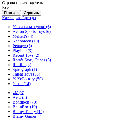
Страна производитель
Все
Категории
Бренды
Ушки на макушке
(6)
Action Sports Toys
(6)
Meffert's
(4)
Nanoblock
(10)
Pentago
(3)
PlayLab
(9)
Recent Toys
(2)
Rory's Story Cubes
(5)
Rubik's
(8)
Spirograph
(1)
Talent Toys
(35)
YoYoFactory
(50)
Yuxin
(14)
4M
(3)
Aero
(3)
Bondibon
(79)
BrainBox
(19)
Brainy Trainy
(15)
Brainy Games
(7)