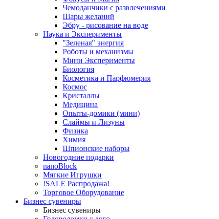
Чемоданчики с развлечениями
Шары желаний
Эбру - рисование на воде
Наука и Эксперименты
"Зеленая" энергия
Роботы и механизмы
Мини Эксперименты
Биология
Косметика и Парфюмерия
Космос
Кристаллы
Медицина
Опыты-домики (мини)
Слаймы и Лизуны
Физика
Химия
Шпионские наборы
Новогодние подарки
nanoBlock
Мягкие Игрушки
!SALE Распродажа!
Торговое Оборудование
Бизнес сувениры
Бизнес сувениры
Головоломки с лого