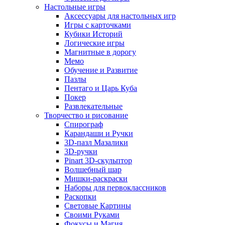
Настольные игры
Аксессуары для настольных игр
Игры с карточками
Кубики Историй
Логические игры
Магнитные в дорогу
Мемо
Обучение и Развитие
Пазлы
Пентаго и Царь Куба
Покер
Развлекательные
Творчество и рисование
Спирограф
Карандаши и Ручки
3D-пазл Мазалики
3D-ручки
Pinart 3D-скульптор
Волшебный шар
Мишки-раскраски
Наборы для первоклассников
Раскопки
Световые Картины
Своими Руками
Фокусы и Магия