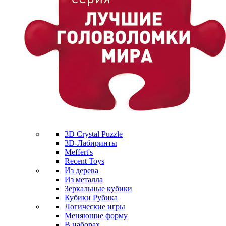
3D Crystal Puzzle
3D-Лабиринты
Meffert's
Recent Toys
Из дерева
Из металла
Зеркальные кубики
Кубики Рубика
Логические игры
Меняющие форму
В наборах