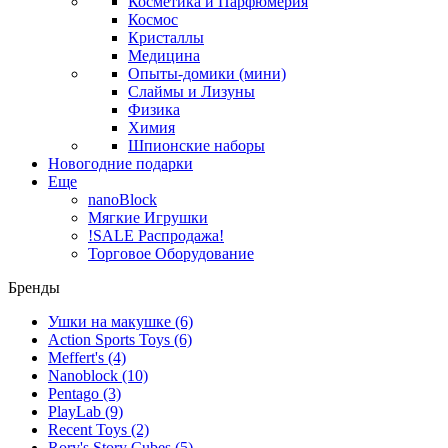
Косметика и Парфюмерия
Космос
Кристаллы
Медицина
Опыты-домики (мини)
Слаймы и Лизуны
Физика
Химия
Шпионские наборы
Новогодние подарки
Еще
nanoBlock
Мягкие Игрушки
!SALE Распродажа!
Торговое Оборудование
Бренды
Ушки на макушке
(6)
Action Sports Toys
(6)
Meffert's
(4)
Nanoblock
(10)
Pentago
(3)
PlayLab
(9)
Recent Toys
(2)
Rory's Story Cubes
(5)