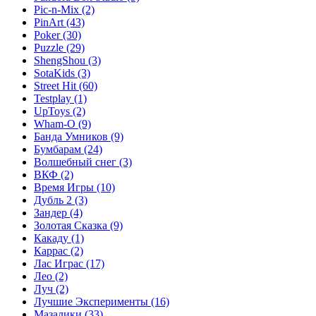
Pic-n-Mix
(2)
PinArt
(43)
Poker
(30)
Puzzle
(29)
ShengShou
(3)
SotaKids
(3)
Street Hit
(60)
Testplay
(1)
UpToys
(2)
Wham-O
(9)
Банда Умников
(9)
Бумбарам
(24)
Волшебный снег
(3)
ВКФ
(2)
Время Игры
(10)
Дубль 2
(3)
Зандер
(4)
Золотая Сказка
(9)
Какаду
(1)
Каррас
(2)
Лас Играс
(17)
Лео
(2)
Луч
(2)
Лучшие Эксперименты
(16)
Мазалики
(33)