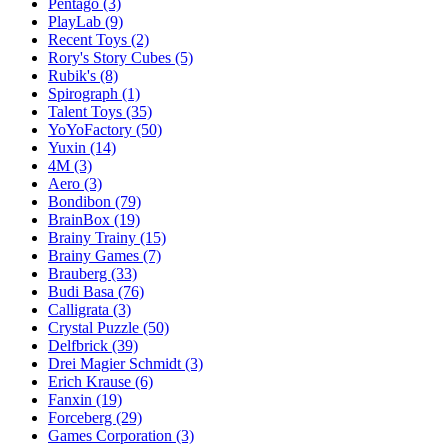
Pentago
(3)
PlayLab
(9)
Recent Toys
(2)
Rory's Story Cubes
(5)
Rubik's
(8)
Spirograph
(1)
Talent Toys
(35)
YoYoFactory
(50)
Yuxin
(14)
4M
(3)
Aero
(3)
Bondibon
(79)
BrainBox
(19)
Brainy Trainy
(15)
Brainy Games
(7)
Brauberg
(33)
Budi Basa
(76)
Calligrata
(3)
Crystal Puzzle
(50)
Delfbrick
(39)
Drei Magier Schmidt
(3)
Erich Krause
(6)
Fanxin
(19)
Forceberg
(29)
Games Corporation
(3)