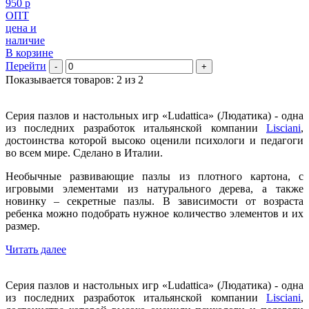
950 р
ОПТ
цена и
наличие
В корзине
Перейти
-
+
Показывается товаров: 2 из 2
Серия пазлов и настольных игр «Ludattica» (Людатика) - одна
из последних разработок итальянской компании
Lisciani
,
достоинства которой высоко оценили психологи и педагоги
во всем мире. Сделано в Италии.
Необычные развивающие пазлы из плотного картона, с
игровыми элементами из натурального дерева, а также
новинку – секретные пазлы. В зависимости от возраста
ребенка можно подобрать нужное количество элементов и их
размер.
Читать далее
Серия пазлов и настольных игр «Ludattica» (Людатика) - одна
из последних разработок итальянской компании
Lisciani
,