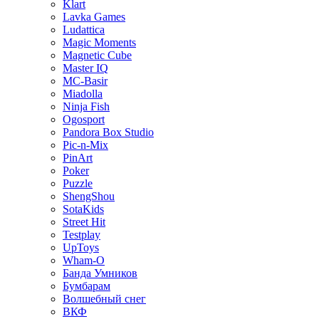
Klart
Lavka Games
Ludattica
Magic Moments
Magnetic Cube
Master IQ
MC-Basir
Miadolla
Ninja Fish
Ogosport
Pandora Box Studio
Pic-n-Mix
PinArt
Poker
Puzzle
ShengShou
SotaKids
Street Hit
Testplay
UpToys
Wham-O
Банда Умников
Бумбарам
Волшебный снег
ВКФ