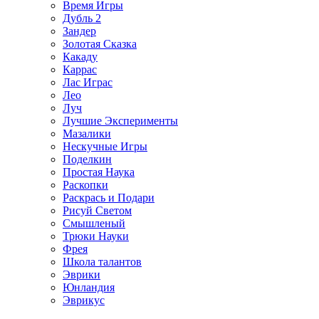
Время Игры
Дубль 2
Зандер
Золотая Сказка
Какаду
Каррас
Лас Играс
Лео
Луч
Лучшие Эксперименты
Мазалики
Нескучные Игры
Поделкин
Простая Наука
Раскопки
Раскрась и Подари
Рисуй Светом
Смышленый
Трюки Науки
Фрея
Школа талантов
Эврики
Юнландия
Эврикус