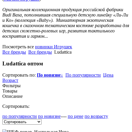
Оригинальная коллекционная продукция российской фабрики
Budi Basa, пополнившая специальную детскую линейку «Ли-Ли
и Ко» (коллекция «Baby»). Миниатюрная экзотическая
кошечка в сказочном тематическом костюме разработана для
детских сюжетно-ролевых игр, развития тактильного
восприятия и гармон...
Посмотреть все
новинки Игрушек
Все бренды
Все бренды
Ludattica
Ludattica
оптом
Сортировать по:
По новизне
↓
По популярности
Цена
Возраст
Фильтры
Товары
Описание
Сортировать:
по популярности
по новизне
----
по цене
по возрасту