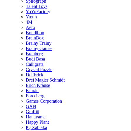
Spirograph
Talent Toys
YoYoFactory
Yuxin
4M
Aero
Bondibon
BrainBox
Brainy Trainy
Brainy Games
Brauberg
Budi Basa
Calligrata
Crystal Puzzle
Delfbrick
Drei Magier Schmidt
Erich Krause
Fanxin
Forceberg
Games Corporation
GAN
Graffiti
Hanayama
Happy Plant
IQ-Zabiaka