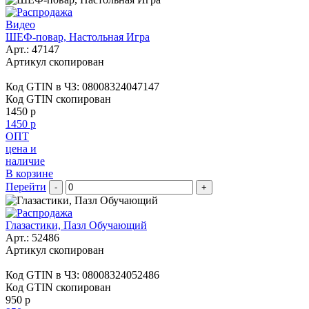
Видео
ШЕФ-повар, Настольная Игра
Арт.:
47147
Артикул скопирован
Код GTIN в ЧЗ:
08008324047147
Код GTIN скопирован
1450 р
1450 р
ОПТ
цена и
наличие
В корзине
Перейти
-
+
Глазастики, Пазл Обучающий
Арт.:
52486
Артикул скопирован
Код GTIN в ЧЗ:
08008324052486
Код GTIN скопирован
950 р