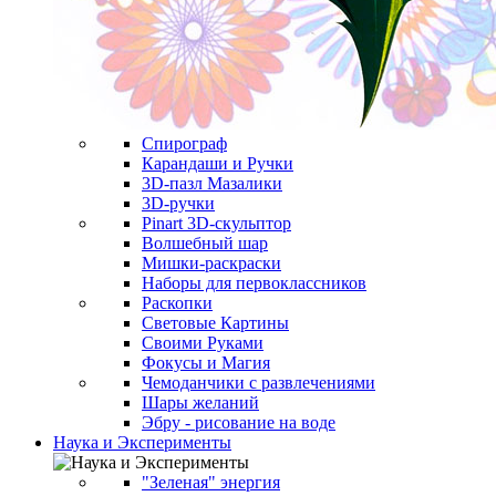
Спирограф
Карандаши и Ручки
3D-пазл Мазалики
3D-ручки
Pinart 3D-скульптор
Волшебный шар
Мишки-раскраски
Наборы для первоклассников
Раскопки
Световые Картины
Своими Руками
Фокусы и Магия
Чемоданчики с развлечениями
Шары желаний
Эбру - рисование на воде
Наука и Эксперименты
"Зеленая" энергия