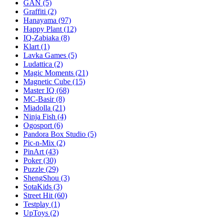
GAN
(5)
Graffiti
(2)
Hanayama
(97)
Happy Plant
(12)
IQ-Zabiaka
(8)
Klart
(1)
Lavka Games
(5)
Ludattica
(2)
Magic Moments
(21)
Magnetic Cube
(15)
Master IQ
(68)
MC-Basir
(8)
Miadolla
(21)
Ninja Fish
(4)
Ogosport
(6)
Pandora Box Studio
(5)
Pic-n-Mix
(2)
PinArt
(43)
Poker
(30)
Puzzle
(29)
ShengShou
(3)
SotaKids
(3)
Street Hit
(60)
Testplay
(1)
UpToys
(2)