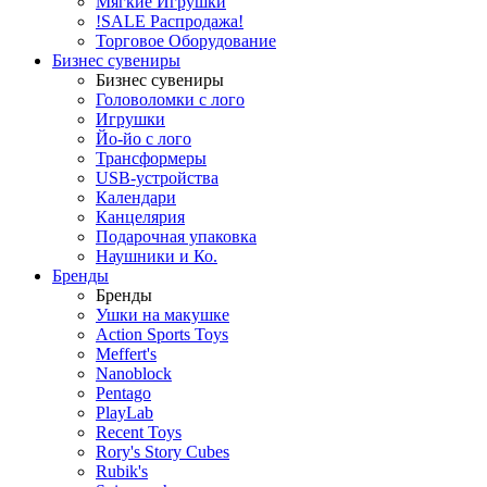
Мягкие Игрушки
!SALE Распродажа!
Торговое Оборудование
Бизнес сувениры
Бизнес сувениры
Головоломки с лого
Игрушки
Йо-йо с лого
Трансформеры
USB-устройства
Календари
Канцелярия
Подарочная упаковка
Наушники и Ко.
Бренды
Бренды
Ушки на макушке
Action Sports Toys
Meffert's
Nanoblock
Pentago
PlayLab
Recent Toys
Rory's Story Cubes
Rubik's