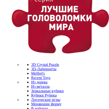
3D Crystal Puzzle
3D-Лабиринты
Meffert's
Recent Toys
Из дерева
Из металла
Зеркальные кубики
Кубики Рубика
Логические игры
Меняющие форму
В наборах