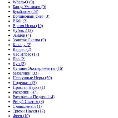
Wham-O
(9)
Банда Умников
(9)
Бумбарам
(24)
Волшебный снег
(3)
ВКФ
(2)
Время Игры
(10)
Дубль 2
(3)
Зандер
(4)
Золотая Сказка
(9)
Какаду
(2)
Каррас
(2)
Лас Играс
(17)
Лео
(2)
Луч
(2)
Лучшие Эксперименты
(16)
Мазалики
(33)
Нескучные Игры
(60)
Поделкин
(3)
Простая Наука
(1)
Раскопки
(47)
Раскрась и Подари
(14)
Рисуй Светом
(3)
Смышленый
(1)
Трюки Науки
(17)
Фрея
(10)