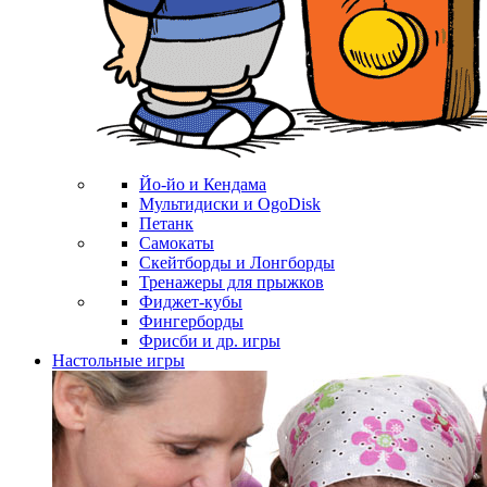
Йо-йо и Кендама
Мультидиски и OgoDisk
Петанк
Самокаты
Скейтборды и Лонгборды
Тренажеры для прыжков
Фиджет-кубы
Фингерборды
Фрисби и др. игры
Настольные игры