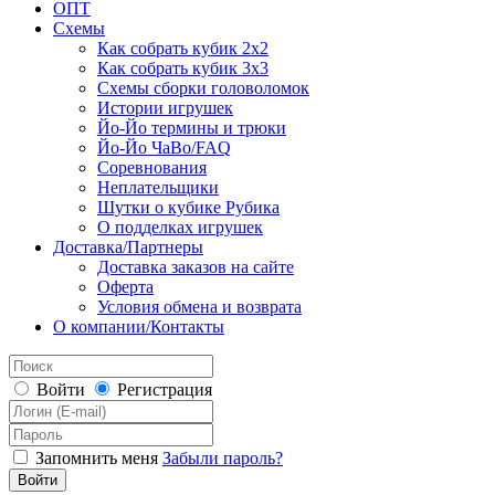
ОПТ
Схемы
Как собрать кубик 2х2
Как собрать кубик 3х3
Схемы сборки головоломок
Истории игрушек
Йо-Йо термины и трюки
Йо-Йо ЧаВо/FAQ
Соревнования
Неплательщики
Шутки о кубике Рубика
О подделках игрушек
Доставка/Партнеры
Доставка заказов на сайте
Оферта
Условия обмена и возврата
О компании/Контакты
Войти
Регистрация
Запомнить меня
Забыли пароль?