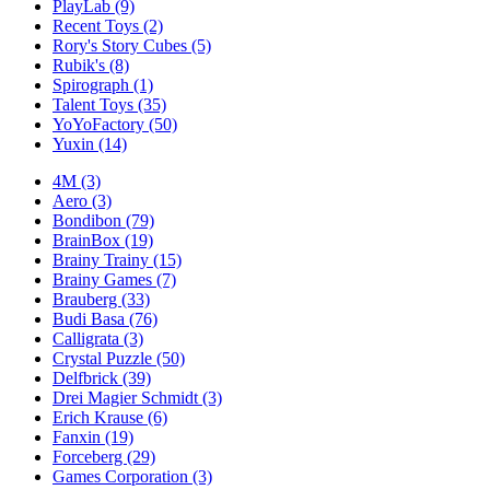
PlayLab
(9)
Recent Toys
(2)
Rory's Story Cubes
(5)
Rubik's
(8)
Spirograph
(1)
Talent Toys
(35)
YoYoFactory
(50)
Yuxin
(14)
4M
(3)
Aero
(3)
Bondibon
(79)
BrainBox
(19)
Brainy Trainy
(15)
Brainy Games
(7)
Brauberg
(33)
Budi Basa
(76)
Calligrata
(3)
Crystal Puzzle
(50)
Delfbrick
(39)
Drei Magier Schmidt
(3)
Erich Krause
(6)
Fanxin
(19)
Forceberg
(29)
Games Corporation
(3)