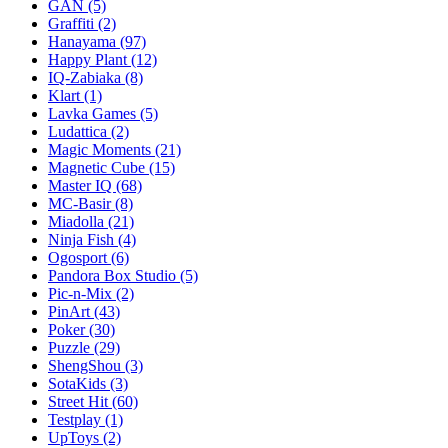
GAN
(5)
Graffiti
(2)
Hanayama
(97)
Happy Plant
(12)
IQ-Zabiaka
(8)
Klart
(1)
Lavka Games
(5)
Ludattica
(2)
Magic Moments
(21)
Magnetic Cube
(15)
Master IQ
(68)
MC-Basir
(8)
Miadolla
(21)
Ninja Fish
(4)
Ogosport
(6)
Pandora Box Studio
(5)
Pic-n-Mix
(2)
PinArt
(43)
Poker
(30)
Puzzle
(29)
ShengShou
(3)
SotaKids
(3)
Street Hit
(60)
Testplay
(1)
UpToys
(2)