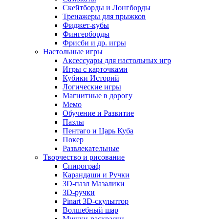
Скейтборды и Лонгборды
Тренажеры для прыжков
Фиджет-кубы
Фингерборды
Фрисби и др. игры
Настольные игры
Аксессуары для настольных игр
Игры с карточками
Кубики Историй
Логические игры
Магнитные в дорогу
Мемо
Обучение и Развитие
Пазлы
Пентаго и Царь Куба
Покер
Развлекательные
Творчество и рисование
Спирограф
Карандаши и Ручки
3D-пазл Мазалики
3D-ручки
Pinart 3D-скульптор
Волшебный шар
Мишки-раскраски