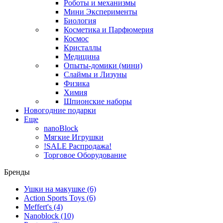
Роботы и механизмы
Мини Эксперименты
Биология
Косметика и Парфюмерия
Космос
Кристаллы
Медицина
Опыты-домики (мини)
Слаймы и Лизуны
Физика
Химия
Шпионские наборы
Новогодние подарки
Еще
nanoBlock
Мягкие Игрушки
!SALE Распродажа!
Торговое Оборудование
Бренды
Ушки на макушке
(6)
Action Sports Toys
(6)
Meffert's
(4)
Nanoblock
(10)