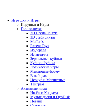
Игрушки и Игры
Игрушки и Игры
Головоломки
3D Crystal Puzzle
3D-Лабиринты
Meffert's
Recent Toys
Из дерева
Из металла
Зеркальные кубики
Кубики Рубика
Логические игры
Меняющие форму
В наборах
Неокуб и Магнитные
Танграм
Активные игры
Йо-йо и Кендама
Мультидиски и OgoDisk
Петанк
Самокаты