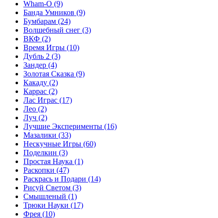
Wham-O
(9)
Банда Умников
(9)
Бумбарам
(24)
Волшебный снег
(3)
ВКФ
(2)
Время Игры
(10)
Дубль 2
(3)
Зандер
(4)
Золотая Сказка
(9)
Какаду
(2)
Каррас
(2)
Лас Играс
(17)
Лео
(2)
Луч
(2)
Лучшие Эксперименты
(16)
Мазалики
(33)
Нескучные Игры
(60)
Поделкин
(3)
Простая Наука
(1)
Раскопки
(47)
Раскрась и Подари
(14)
Рисуй Светом
(3)
Смышленый
(1)
Трюки Науки
(17)
Фрея
(10)