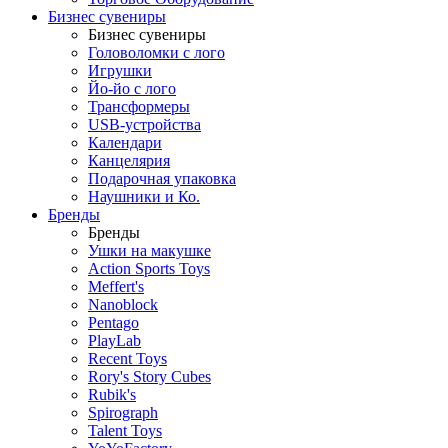
Бизнес сувениры
Бизнес сувениры
Головоломки с лого
Игрушки
Йо-йо с лого
Трансформеры
USB-устройства
Календари
Канцелярия
Подарочная упаковка
Наушники и Ко.
Бренды
Бренды
Ушки на макушке
Action Sports Toys
Meffert's
Nanoblock
Pentago
PlayLab
Recent Toys
Rory's Story Cubes
Rubik's
Spirograph
Talent Toys