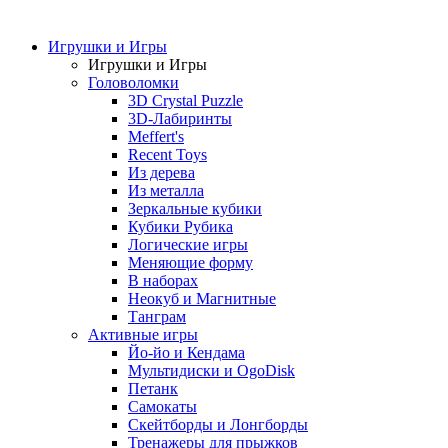
Игрушки и Игры
Игрушки и Игры
Головоломки
3D Crystal Puzzle
3D-Лабиринты
Meffert's
Recent Toys
Из дерева
Из металла
Зеркальные кубики
Кубики Рубика
Логические игры
Меняющие форму
В наборах
Неокуб и Магнитные
Танграм
Активные игры
Йо-йо и Кендама
Мультидиски и OgoDisk
Петанк
Самокаты
Скейтборды и Лонгборды
Тренажеры для прыжков