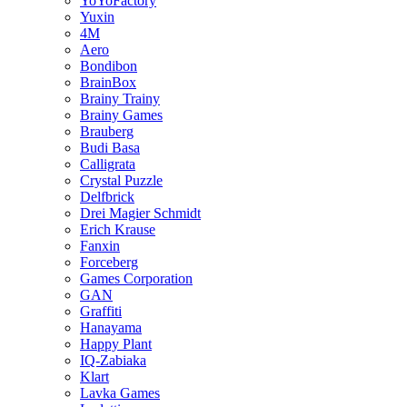
YoYoFactory
Yuxin
4M
Aero
Bondibon
BrainBox
Brainy Trainy
Brainy Games
Brauberg
Budi Basa
Calligrata
Crystal Puzzle
Delfbrick
Drei Magier Schmidt
Erich Krause
Fanxin
Forceberg
Games Corporation
GAN
Graffiti
Hanayama
Happy Plant
IQ-Zabiaka
Klart
Lavka Games