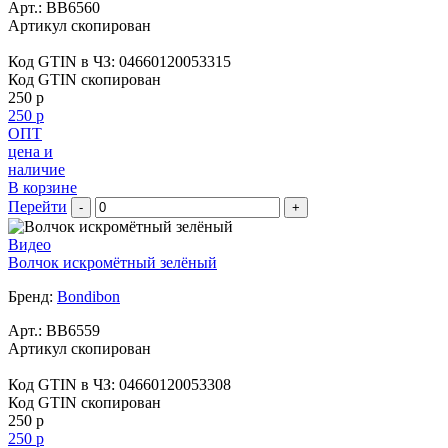
Арт.:
BB6560
Артикул скопирован
Код GTIN в ЧЗ:
04660120053315
Код GTIN скопирован
250 р
250 р
ОПТ
цена и
наличие
В корзине
Перейти
-
+
Видео
Волчок искромётный зелёный
Бренд:
Bondibon
Арт.:
BB6559
Артикул скопирован
Код GTIN в ЧЗ:
04660120053308
Код GTIN скопирован
250 р
250 р