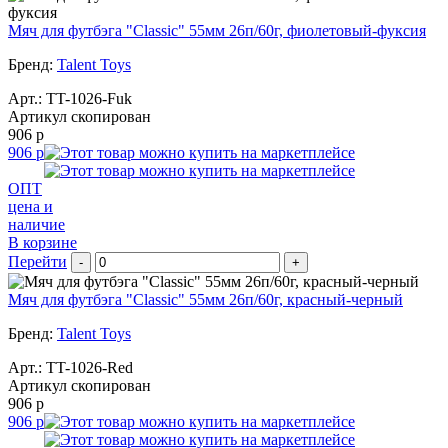
Мяч для футбэга "Classic" 55мм 26п/60г, фиолетовый-фуксия
Бренд:
Talent Toys
Арт.:
TT-1026-Fuk
Артикул скопирован
906 р
906 р
ОПТ
цена и
наличие
В корзине
Перейти
-
+
Мяч для футбэга "Classic" 55мм 26п/60г, красный-черный
Бренд:
Talent Toys
Арт.:
TT-1026-Red
Артикул скопирован
906 р
906 р