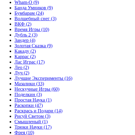
Wham-O
(9)
Банда Умников
(9)
Бумбарам
(24)
Волшебный снег
(3)
ВКФ
(2)
Время Игры
(10)
Дубль 2
(3)
Зандер
(4)
Золотая Сказка
(9)
Какаду
(2)
Каррас
(2)
Лас Играс
(17)
Лео
(2)
Луч
(2)
Лучшие Эксперименты
(16)
Мазалики
(33)
Нескучные Игры
(60)
Поделкин
(3)
Простая Наука
(1)
Раскопки
(47)
Раскрась и Подари
(14)
Рисуй Светом
(3)
Смышленый
(1)
Трюки Науки
(17)
Фрея
(10)