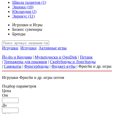
Школа талантов
(1)
Эврики
(10)
Юнландия
(2)
Эврикус
(11)
Игрушки и Игры
Бизнес сувениры
Бренды
Игрушки
Игрушки
Активные игры
Йо-йо и Кендама
|
Мультидиски и OgoDisk
|
Петанк
|
Тренажеры для прыжков
|
Скейтборды и Лонгборды
|
Самокаты
|
Фингерборды
|
Фиджет-кубы
|
Фрисби и др. игры
Игрушки Фрисби и др. игры оптом
Подбор параметров
Цена
От
До