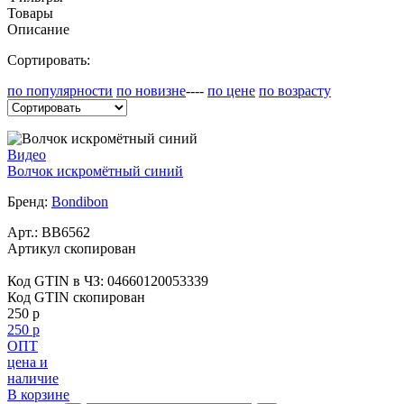
Товары
Описание
Сортировать:
по популярности
по новизне
----
по цене
по возрасту
Видео
Волчок искромётный синий
Бренд:
Bondibon
Арт.:
BB6562
Артикул скопирован
Код GTIN в ЧЗ:
04660120053339
Код GTIN скопирован
250 р
250 р
ОПТ
цена и
наличие
В корзине