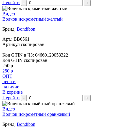
Перейти
-
+
Видео
Волчок искромётный жёлтый
Бренд:
Bondibon
Арт.:
BB6561
Артикул скопирован
Код GTIN в ЧЗ:
04660120053322
Код GTIN скопирован
250 р
250 р
ОПТ
цена и
наличие
В корзине
Перейти
-
+
Видео
Волчок искромётный оранжевый
Бренд:
Bondibon