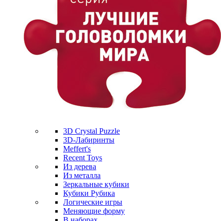
3D Crystal Puzzle
3D-Лабиринты
Meffert's
Recent Toys
Из дерева
Из металла
Зеркальные кубики
Кубики Рубика
Логические игры
Меняющие форму
В наборах