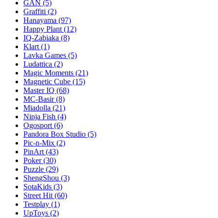
GAN
(5)
Graffiti
(2)
Hanayama
(97)
Happy Plant
(12)
IQ-Zabiaka
(8)
Klart
(1)
Lavka Games
(5)
Ludattica
(2)
Magic Moments
(21)
Magnetic Cube
(15)
Master IQ
(68)
MC-Basir
(8)
Miadolla
(21)
Ninja Fish
(4)
Ogosport
(6)
Pandora Box Studio
(5)
Pic-n-Mix
(2)
PinArt
(43)
Poker
(30)
Puzzle
(29)
ShengShou
(3)
SotaKids
(3)
Street Hit
(60)
Testplay
(1)
UpToys
(2)