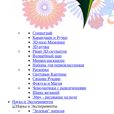
Спирограф
Карандаши и Ручки
3D-пазл Мазалики
3D-ручки
Pinart 3D-скульптор
Волшебный шар
Мишки-раскраски
Наборы для первоклассников
Раскопки
Световые Картины
Своими Руками
Фокусы и Магия
Чемоданчики с развлечениями
Шары желаний
Эбру - рисование на воде
Наука и Эксперименты
"Зеленая" энергия