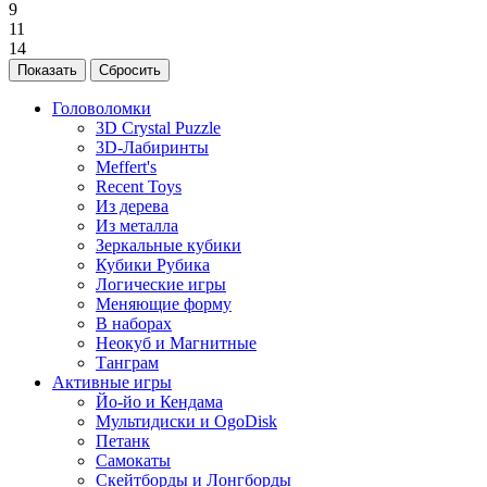
9
11
14
Головоломки
3D Crystal Puzzle
3D-Лабиринты
Meffert's
Recent Toys
Из дерева
Из металла
Зеркальные кубики
Кубики Рубика
Логические игры
Меняющие форму
В наборах
Неокуб и Магнитные
Танграм
Активные игры
Йо-йо и Кендама
Мультидиски и OgoDisk
Петанк
Самокаты
Скейтборды и Лонгборды