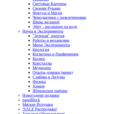
Световые Картины
Своими Руками
Фокусы и Магия
Чемоданчики с развлечениями
Шары желаний
Эбру - рисование на воде
Наука и Эксперименты
"Зеленая" энергия
Роботы и механизмы
Мини Эксперименты
Биология
Косметика и Парфюмерия
Космос
Кристаллы
Медицина
Опыты-домики (мини)
Слаймы и Лизуны
Физика
Химия
Шпионские наборы
Новогодние подарки
nanoBlock
Мягкие Игрушки
!SALE Распродажа!
Торговое Оборудование