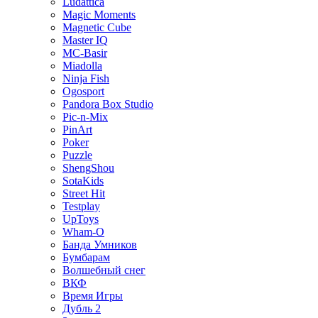
Ludattica
Magic Moments
Magnetic Cube
Master IQ
MC-Basir
Miadolla
Ninja Fish
Ogosport
Pandora Box Studio
Pic-n-Mix
PinArt
Poker
Puzzle
ShengShou
SotaKids
Street Hit
Testplay
UpToys
Wham-O
Банда Умников
Бумбарам
Волшебный снег
ВКФ
Время Игры
Дубль 2