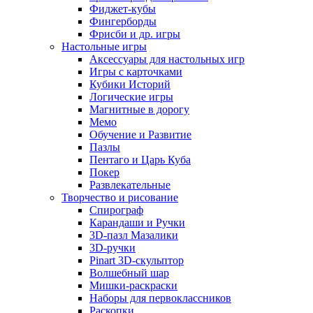
Фиджет-кубы
Фингерборды
Фрисби и др. игры
Настольные игры
Аксессуары для настольных игр
Игры с карточками
Кубики Историй
Логические игры
Магнитные в дорогу
Мемо
Обучение и Развитие
Пазлы
Пентаго и Царь Куба
Покер
Развлекательные
Творчество и рисование
Спирограф
Карандаши и Ручки
3D-пазл Мазалики
3D-ручки
Pinart 3D-скульптор
Волшебный шар
Мишки-раскраски
Наборы для первоклассников
Раскопки