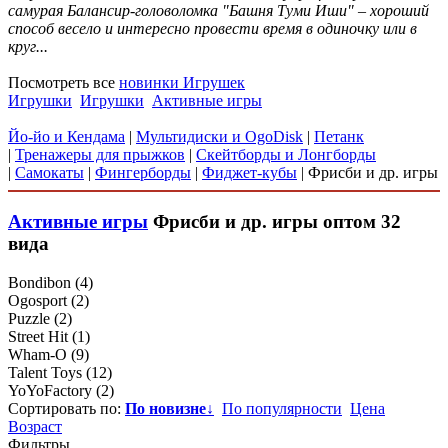
самурая Балансир-головоломка "Башня Туми Иши" – хороший
способ весело и интересно провести время в одиночку или в
круг...
Посмотреть все
новинки Игрушек
Игрушки
Игрушки
Активные игры
Йо-йо и Кендама
|
Мультидиски и OgoDisk
|
Петанк
|
Тренажеры для прыжков
|
Скейтборды и Лонгборды
|
Самокаты
|
Фингерборды
|
Фиджет-кубы
|
Фрисби и др. игры
Активные игры
Фрисби и др. игры
оптом
32
вида
Bondibon
(4)
Ogosport
(2)
Puzzle
(2)
Street Hit
(1)
Wham-O
(9)
Talent Toys
(12)
YoYoFactory
(2)
Сортировать по:
По новизне
↓
По популярности
Цена
Возраст
Фильтры