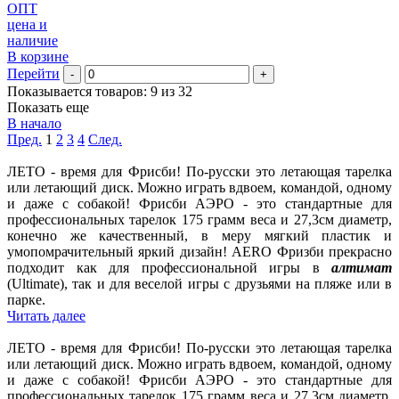
ОПТ
цена и
наличие
В корзине
Перейти
-
+
Показывается товаров: 9 из 32
Показать еще
В начало
Пред.
1
2
3
4
След.
ЛЕТО - время для Фрисби! По-русски это летающая тарелка
или летающий диск. Можно играть вдвоем, командой, одному
и даже с собакой! Фрисби АЭРО - это стандартные для
профессиональных тарелок 175 грамм веса и 27,3см диаметр,
конечно же качественный, в меру мягкий пластик и
умопомрачительный яркий дизайн! AERO Фризби прекрасно
подходит как для профессиональной игры в
алтимат
(Ultimate), так и для веселой игры с друзьями на пляже или в
парке.
Читать далее
ЛЕТО - время для Фрисби! По-русски это летающая тарелка
или летающий диск. Можно играть вдвоем, командой, одному
и даже с собакой! Фрисби АЭРО - это стандартные для
профессиональных тарелок 175 грамм веса и 27,3см диаметр,