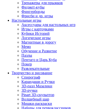
Тренажеры для прыжков
Фиджет-кубы
Фингерборды
Фрисби и др. игры
Настольные игры
Аксессуары для настольных игр
Игры с карточками
Кубики Историй
Логические игры
Магнитные в дорогу
Мемо
Обучение и Развитие
Пазлы
Пентаго и Царь Куба
Покер
Развлекательные
Творчество и рисование
Спирограф
Карандаши и Ручки
3D-пазл Мазалики
3D-ручки
Pinart 3D-скульптор
Волшебный шар
Мишки-раскраски
Наборы для первоклассников