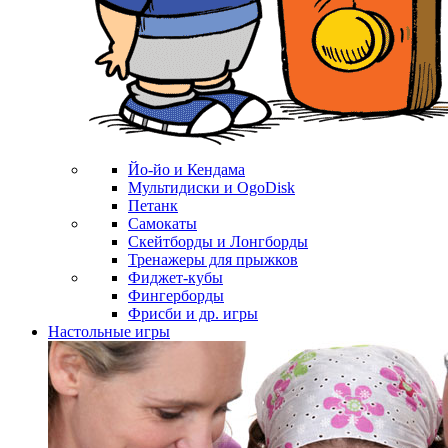
Йо-йо и Кендама
Мультидиски и OgoDisk
Петанк
Самокаты
Скейтборды и Лонгборды
Тренажеры для прыжков
Фиджет-кубы
Фингерборды
Фрисби и др. игры
Настольные игры