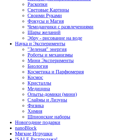
Раскопки
Световые Картины
Своими Руками
Фокусы и Магия
Чемоданчики с развлечениями
Шары желаний
Эбру - рисование на воде
Наука и Эксперименты
"Зеленая" энергия
Роботы и механизмы
Мини Эксперименты
Биология
Косметика и Парфюмерия
Космос
Кристаллы
Медицина
Опыты-домики (мини)
Слаймы и Лизуны
Физика
Химия
Шпионские наборы
Новогодние подарки
nanoBlock
Мягкие Игрушки
!SALE Распродажа!