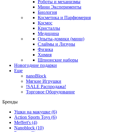
Роботы и механизмы
Мини Эксперименты
Биология
Косметика и Парфюмерия
Космос
Кристаллы
Медицина
Опыты-домики (мини)
Слаймы и Лизуны
Физика
Химия
Шпионские наборы
Новогодние подарки
Еще
nanoBlock
Мягкие Игрушки
!SALE Распродажа!
Торговое Оборудование
Бренды
Ушки на макушке
(6)
Action Sports Toys
(6)
Meffert's
(4)
Nanoblock
(10)