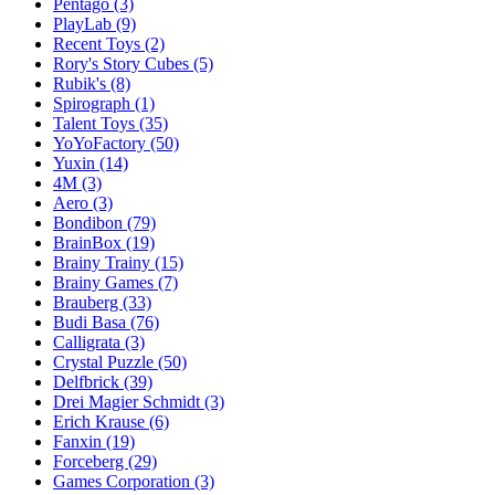
Pentago
(3)
PlayLab
(9)
Recent Toys
(2)
Rory's Story Cubes
(5)
Rubik's
(8)
Spirograph
(1)
Talent Toys
(35)
YoYoFactory
(50)
Yuxin
(14)
4M
(3)
Aero
(3)
Bondibon
(79)
BrainBox
(19)
Brainy Trainy
(15)
Brainy Games
(7)
Brauberg
(33)
Budi Basa
(76)
Calligrata
(3)
Crystal Puzzle
(50)
Delfbrick
(39)
Drei Magier Schmidt
(3)
Erich Krause
(6)
Fanxin
(19)
Forceberg
(29)
Games Corporation
(3)