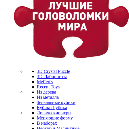
3D Crystal Puzzle
3D-Лабиринты
Meffert's
Recent Toys
Из дерева
Из металла
Зеркальные кубики
Кубики Рубика
Логические игры
Меняющие форму
В наборах
Неокуб и Магнитные