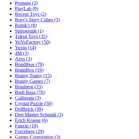
Pentago
(3)
PlayLab
(9)
Recent Toys
(2)
Rory's Story Cubes
(5)
Rubik's
(8)
Spirograph
(1)
Talent Toys
(35)
YoYoFactory
(50)
Yuxin
(14)
4M
(3)
Aero
(3)
Bondibon
(79)
BrainBox
(19)
Brainy Trainy
(15)
Brainy Games
(7)
Brauberg
(33)
Budi Basa
(76)
Calligrata
(3)
Crystal Puzzle
(50)
Delfbrick
(39)
Drei Magier Schmidt
(3)
Erich Krause
(6)
Fanxin
(19)
Forceberg
(29)
Games Corporation
(3)