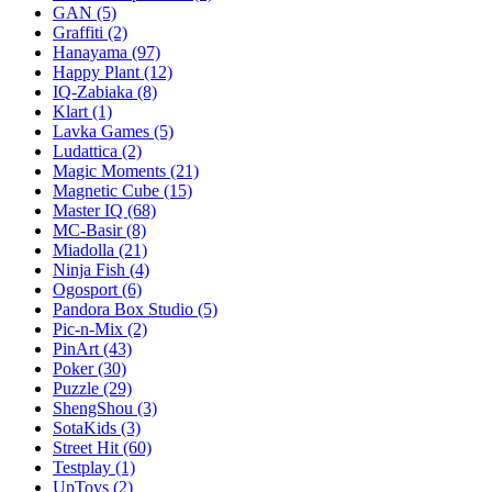
GAN
(5)
Graffiti
(2)
Hanayama
(97)
Happy Plant
(12)
IQ-Zabiaka
(8)
Klart
(1)
Lavka Games
(5)
Ludattica
(2)
Magic Moments
(21)
Magnetic Cube
(15)
Master IQ
(68)
MC-Basir
(8)
Miadolla
(21)
Ninja Fish
(4)
Ogosport
(6)
Pandora Box Studio
(5)
Pic-n-Mix
(2)
PinArt
(43)
Poker
(30)
Puzzle
(29)
ShengShou
(3)
SotaKids
(3)
Street Hit
(60)
Testplay
(1)
UpToys
(2)