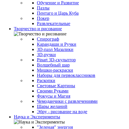
Обучение и Развитие
Пазлы
Пентаго и Царь Куба
Покер
Развлекательные
Творчество и рисование
Спирограф
Карандаши и Ручки
3D-пазл Мазалики
3D-ручки
Pinart 3D-скульптор
Волшебный шар
Мишки-раскраски
Наборы для первоклассников
Раскопки
Световые Картины
Своими Руками
Фокусы и Магия
Чемоданчики с развлечениями
Шары желаний
Эбру - рисование на воде
Наука и Эксперименты
"Зеленая" энергия