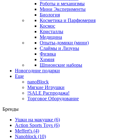
Роботы и механизмы
Мини Эксперименты
Биология
Косметика и Парфюмерия
Космос
Кристаллы
Медицина
Опыты-домики (мини)
Слаймы и Лизуны
Физика
Химия
Шпионские наборы
Новогодние подарки
Еще
nanoBlock
Мягкие Игрушки
!SALE Распродажа!
Торговое Оборудование
Бренды
Ушки на макушке
(6)
Action Sports Toys
(6)
Meffert's
(4)
Nanoblock
(10)