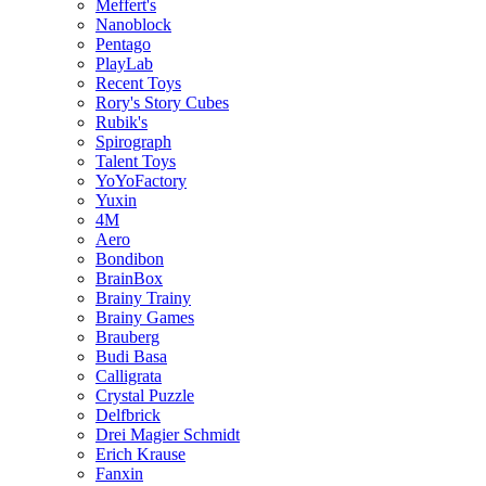
Meffert's
Nanoblock
Pentago
PlayLab
Recent Toys
Rory's Story Cubes
Rubik's
Spirograph
Talent Toys
YoYoFactory
Yuxin
4M
Aero
Bondibon
BrainBox
Brainy Trainy
Brainy Games
Brauberg
Budi Basa
Calligrata
Crystal Puzzle
Delfbrick
Drei Magier Schmidt
Erich Krause
Fanxin