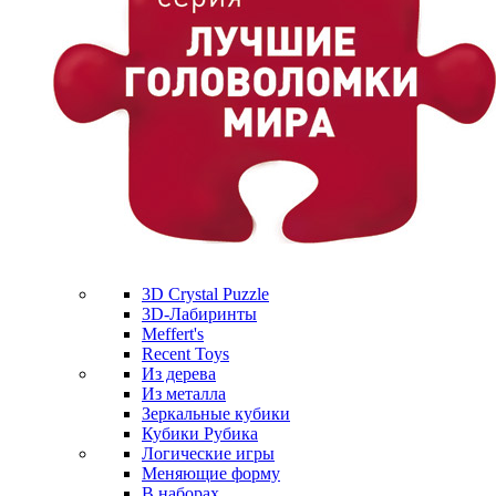
3D Crystal Puzzle
3D-Лабиринты
Meffert's
Recent Toys
Из дерева
Из металла
Зеркальные кубики
Кубики Рубика
Логические игры
Меняющие форму
В наборах