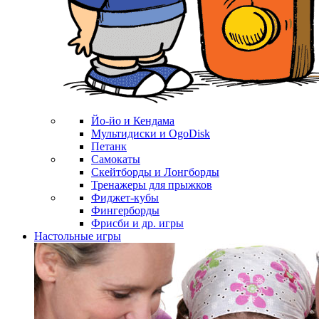
Йо-йо и Кендама
Мультидиски и OgoDisk
Петанк
Самокаты
Скейтборды и Лонгборды
Тренажеры для прыжков
Фиджет-кубы
Фингерборды
Фрисби и др. игры
Настольные игры