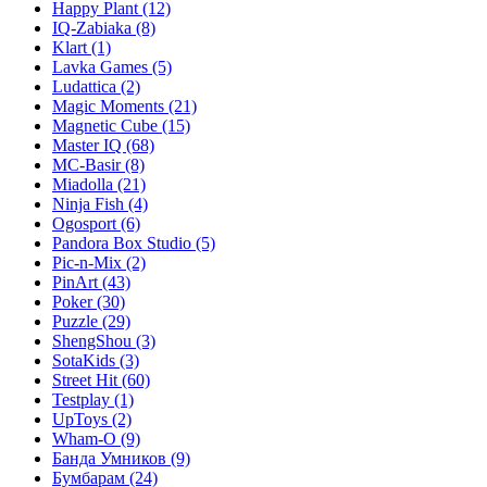
Happy Plant
(12)
IQ-Zabiaka
(8)
Klart
(1)
Lavka Games
(5)
Ludattica
(2)
Magic Moments
(21)
Magnetic Cube
(15)
Master IQ
(68)
MC-Basir
(8)
Miadolla
(21)
Ninja Fish
(4)
Ogosport
(6)
Pandora Box Studio
(5)
Pic-n-Mix
(2)
PinArt
(43)
Poker
(30)
Puzzle
(29)
ShengShou
(3)
SotaKids
(3)
Street Hit
(60)
Testplay
(1)
UpToys
(2)
Wham-O
(9)
Банда Умников
(9)
Бумбарам
(24)