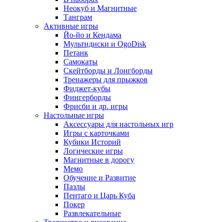
Неокуб и Магнитные
Танграм
Активные игры
Йо-йо и Кендама
Мультидиски и OgoDisk
Петанк
Самокаты
Скейтборды и Лонгборды
Тренажеры для прыжков
Фиджет-кубы
Фингерборды
Фрисби и др. игры
Настольные игры
Аксессуары для настольных игр
Игры с карточками
Кубики Историй
Логические игры
Магнитные в дорогу
Мемо
Обучение и Развитие
Пазлы
Пентаго и Царь Куба
Покер
Развлекательные