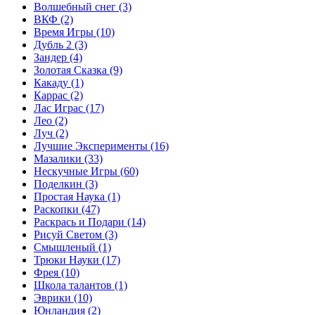
Волшебный снег
(3)
ВКФ
(2)
Время Игры
(10)
Дубль 2
(3)
Зандер
(4)
Золотая Сказка
(9)
Какаду
(1)
Каррас
(2)
Лас Играс
(17)
Лео
(2)
Луч
(2)
Лучшие Эксперименты
(16)
Мазалики
(33)
Нескучные Игры
(60)
Поделкин
(3)
Простая Наука
(1)
Раскопки
(47)
Раскрась и Подари
(14)
Рисуй Светом
(3)
Смышленый
(1)
Трюки Науки
(17)
Фрея
(10)
Школа талантов
(1)
Эврики
(10)
Юнландия
(2)