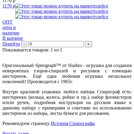
1170 р
1170 р
ОПТ
цена и
наличие
В корзине
Перейти
-
+
Показывается товаров: 1 из 1
Оригинальный Spirograph™ от Hasbro - игрушка для создания
невероятных узоров-спиралей и рисунков с помощью
шестеренок. Ещё одна любимая игрушка нескольких
поколений! Производится с 1965г.
Внутри красивой упаковки любого набора Спирограф есть:
шестеренки (кольца, колеса, рейки и пр.), набор фломастеров
и/или ручек, подробная инструкция на русском языке к
данному набору с примерами и советами по использованию
шестеренок из набора, листы бумаги для рисования.
Рекомендуем страницу
История Спирографа
.
Читать далее