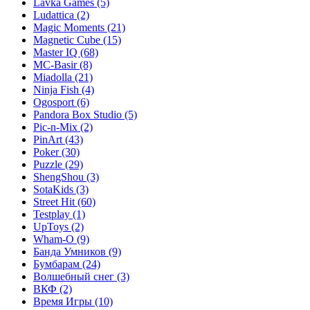
Lavka Games
(5)
Ludattica
(2)
Magic Moments
(21)
Magnetic Cube
(15)
Master IQ
(68)
MC-Basir
(8)
Miadolla
(21)
Ninja Fish
(4)
Ogosport
(6)
Pandora Box Studio
(5)
Pic-n-Mix
(2)
PinArt
(43)
Poker
(30)
Puzzle
(29)
ShengShou
(3)
SotaKids
(3)
Street Hit
(60)
Testplay
(1)
UpToys
(2)
Wham-O
(9)
Банда Умников
(9)
Бумбарам
(24)
Волшебный снег
(3)
ВКФ
(2)
Время Игры
(10)