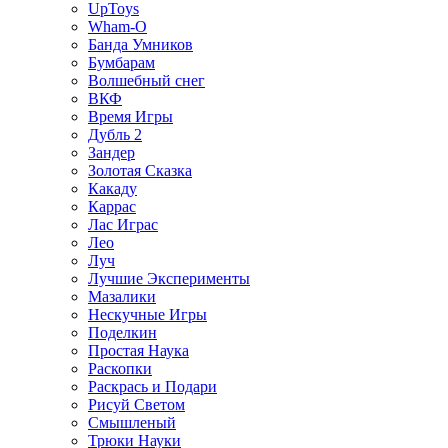
UpToys
Wham-O
Банда Умников
Бумбарам
Волшебный снег
ВКФ
Время Игры
Дубль 2
Зандер
Золотая Сказка
Какаду
Каррас
Лас Играс
Лео
Луч
Лучшие Эксперименты
Мазалики
Нескучные Игры
Поделкин
Простая Наука
Раскопки
Раскрась и Подари
Рисуй Светом
Смышленый
Трюки Науки