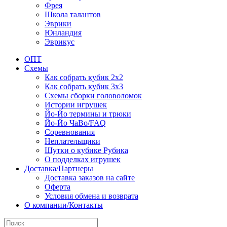
Фрея
Школа талантов
Эврики
Юнландия
Эврикус
ОПТ
Схемы
Как собрать кубик 2х2
Как собрать кубик 3х3
Схемы сборки головоломок
Истории игрушек
Йо-Йо термины и трюки
Йо-Йо ЧаВо/FAQ
Соревнования
Неплательщики
Шутки о кубике Рубика
О подделках игрушек
Доставка/Партнеры
Доставка заказов на сайте
Оферта
Условия обмена и возврата
О компании/Контакты