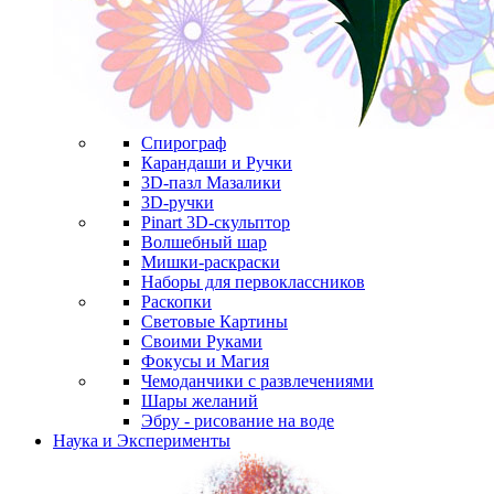
Спирограф
Карандаши и Ручки
3D-пазл Мазалики
3D-ручки
Pinart 3D-скульптор
Волшебный шар
Мишки-раскраски
Наборы для первоклассников
Раскопки
Световые Картины
Своими Руками
Фокусы и Магия
Чемоданчики с развлечениями
Шары желаний
Эбру - рисование на воде
Наука и Эксперименты