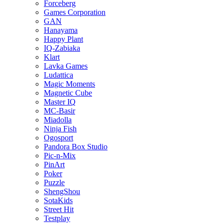
Forceberg
Games Corporation
GAN
Hanayama
Happy Plant
IQ-Zabiaka
Klart
Lavka Games
Ludattica
Magic Moments
Magnetic Cube
Master IQ
MC-Basir
Miadolla
Ninja Fish
Ogosport
Pandora Box Studio
Pic-n-Mix
PinArt
Poker
Puzzle
ShengShou
SotaKids
Street Hit
Testplay