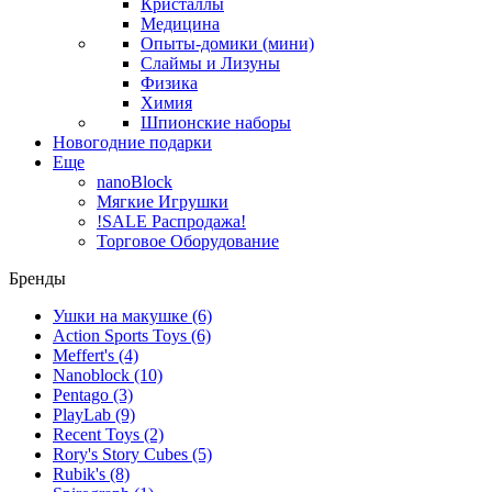
Кристаллы
Медицина
Опыты-домики (мини)
Слаймы и Лизуны
Физика
Химия
Шпионские наборы
Новогодние подарки
Еще
nanoBlock
Мягкие Игрушки
!SALE Распродажа!
Торговое Оборудование
Бренды
Ушки на макушке
(6)
Action Sports Toys
(6)
Meffert's
(4)
Nanoblock
(10)
Pentago
(3)
PlayLab
(9)
Recent Toys
(2)
Rory's Story Cubes
(5)
Rubik's
(8)