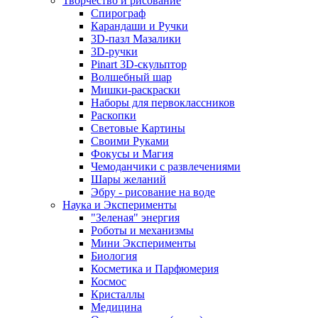
Творчество и рисование
Спирограф
Карандаши и Ручки
3D-пазл Мазалики
3D-ручки
Pinart 3D-скульптор
Волшебный шар
Мишки-раскраски
Наборы для первоклассников
Раскопки
Световые Картины
Своими Руками
Фокусы и Магия
Чемоданчики с развлечениями
Шары желаний
Эбру - рисование на воде
Наука и Эксперименты
"Зеленая" энергия
Роботы и механизмы
Мини Эксперименты
Биология
Косметика и Парфюмерия
Космос
Кристаллы
Медицина