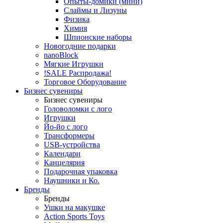
Опыты-домики (мини)
Слаймы и Лизуны
Физика
Химия
Шпионские наборы
Новогодние подарки
nanoBlock
Мягкие Игрушки
!SALE Распродажа!
Торговое Оборудование
Бизнес сувениры
Бизнес сувениры
Головоломки с лого
Игрушки
Йо-йо с лого
Трансформеры
USB-устройства
Календари
Канцелярия
Подарочная упаковка
Наушники и Ко.
Бренды
Бренды
Ушки на макушке
Action Sports Toys