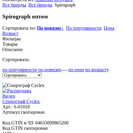
Все бренды
Все бренды
Spirograph
Spirograph
оптом
Сортировать по:
По новизне
↓
По популярности
Цена
Возраст
Фильтры
Товары
Описание
Сортировать:
по популярности
по новизне
----
по цене
по возрасту
Видео
Спирограф Cyclex
Арт.:
S-01018
Артикул скопирован
Код GTIN в ЧЗ:
04633009865200
Код GTIN скопирован