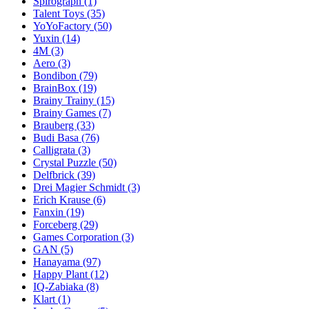
Spirograph
(1)
Talent Toys
(35)
YoYoFactory
(50)
Yuxin
(14)
4M
(3)
Aero
(3)
Bondibon
(79)
BrainBox
(19)
Brainy Trainy
(15)
Brainy Games
(7)
Brauberg
(33)
Budi Basa
(76)
Calligrata
(3)
Crystal Puzzle
(50)
Delfbrick
(39)
Drei Magier Schmidt
(3)
Erich Krause
(6)
Fanxin
(19)
Forceberg
(29)
Games Corporation
(3)
GAN
(5)
Hanayama
(97)
Happy Plant
(12)
IQ-Zabiaka
(8)
Klart
(1)