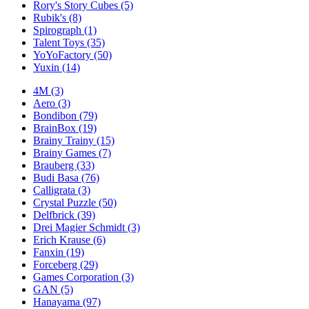
Rory's Story Cubes
(5)
Rubik's
(8)
Spirograph
(1)
Talent Toys
(35)
YoYoFactory
(50)
Yuxin
(14)
4M
(3)
Aero
(3)
Bondibon
(79)
BrainBox
(19)
Brainy Trainy
(15)
Brainy Games
(7)
Brauberg
(33)
Budi Basa
(76)
Calligrata
(3)
Crystal Puzzle
(50)
Delfbrick
(39)
Drei Magier Schmidt
(3)
Erich Krause
(6)
Fanxin
(19)
Forceberg
(29)
Games Corporation
(3)
GAN
(5)
Hanayama
(97)