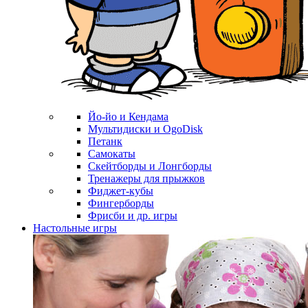
Йо-йо и Кендама
Мультидиски и OgoDisk
Петанк
Самокаты
Скейтборды и Лонгборды
Тренажеры для прыжков
Фиджет-кубы
Фингерборды
Фрисби и др. игры
Настольные игры