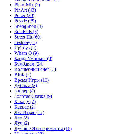
Pic-n-Mix
(2)
PinArt
(43)
Poker
(30)
Puzzle
(29)
ShengShou
(3)
SotaKids
(3)
Street Hit
(60)
Testplay
(1)
UpToys
(2)
Wham-O
(9)
Банда Умников
(9)
Бумбарам
(24)
Волшебный снег
(3)
ВКФ
(2)
Время Игры
(10)
Дубль 2
(3)
Зандер
(4)
Золотая Сказка
(9)
Какаду
(2)
Каррас
(2)
Лас Играс
(17)
Лео
(2)
Луч
(2)
Лучшие Эксперименты
(16)
Мазалики
(33)