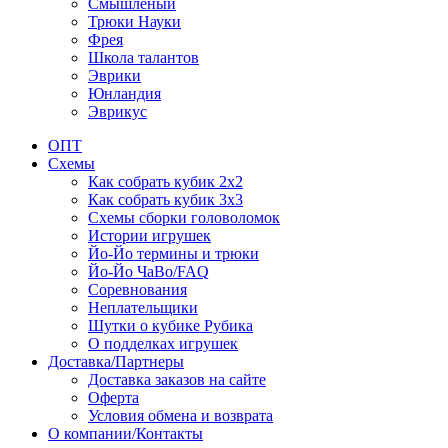
Смышленый
Трюки Науки
Фрея
Школа талантов
Эврики
Юнландия
Эврикус
ОПТ
Схемы
Как собрать кубик 2х2
Как собрать кубик 3х3
Схемы сборки головоломок
Истории игрушек
Йо-Йо термины и трюки
Йо-Йо ЧаВо/FAQ
Соревнования
Неплательщики
Шутки о кубике Рубика
О подделках игрушек
Доставка/Партнеры
Доставка заказов на сайте
Оферта
Условия обмена и возврата
О компании/Контакты