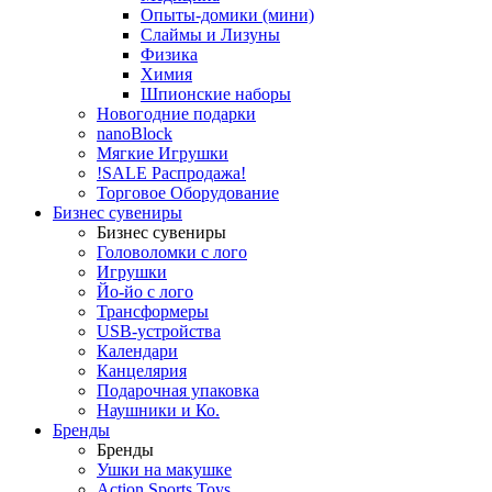
Опыты-домики (мини)
Слаймы и Лизуны
Физика
Химия
Шпионские наборы
Новогодние подарки
nanoBlock
Мягкие Игрушки
!SALE Распродажа!
Торговое Оборудование
Бизнес сувениры
Бизнес сувениры
Головоломки с лого
Игрушки
Йо-йо с лого
Трансформеры
USB-устройства
Календари
Канцелярия
Подарочная упаковка
Наушники и Ко.
Бренды
Бренды
Ушки на макушке
Action Sports Toys