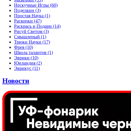
Нескучные Игры
(60)
Поделкин
(3)
Простая Наука
(1)
Раскопки
(47)
Раскрась и Подари
(14)
Рисуй Светом
(3)
Смышленый
(1)
Трюки Науки
(17)
Фрея
(10)
Школа талантов
(1)
Эврики
(10)
Юнландия
(2)
Эврикус
(11)
Новости