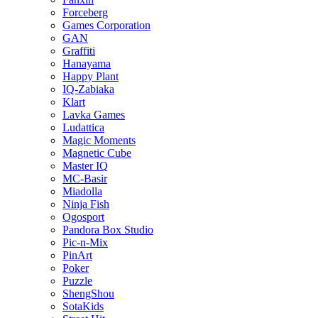
Forceberg
Games Corporation
GAN
Graffiti
Hanayama
Happy Plant
IQ-Zabiaka
Klart
Lavka Games
Ludattica
Magic Moments
Magnetic Cube
Master IQ
MC-Basir
Miadolla
Ninja Fish
Ogosport
Pandora Box Studio
Pic-n-Mix
PinArt
Poker
Puzzle
ShengShou
SotaKids