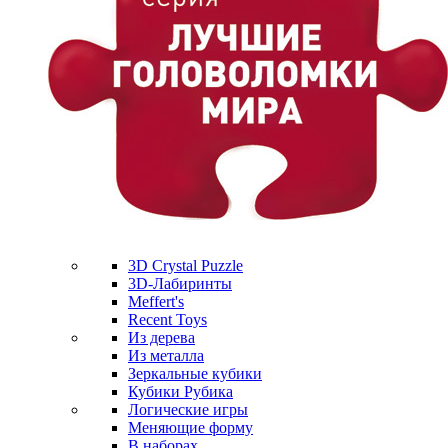
3D Crystal Puzzle
3D-Лабиринты
Meffert's
Recent Toys
Из дерева
Из металла
Зеркальные кубики
Кубики Рубика
Логические игры
Меняющие форму
В наборах