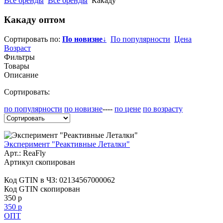
Все бренды
Все бренды
Какаду
Какаду
оптом
Сортировать по:
По новизне
↓
По популярности
Цена
Возраст
Фильтры
Товары
Описание
Сортировать:
по популярности
по новизне
----
по цене
по возрасту
Эксперимент "Реактивные Леталки"
Арт.:
ReaFly
Артикул скопирован
Код GTIN в ЧЗ:
02134567000062
Код GTIN скопирован
350 р
350 р
ОПТ