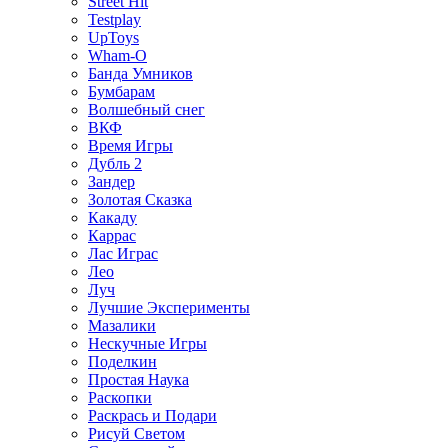
Street Hit
Testplay
UpToys
Wham-O
Банда Умников
Бумбарам
Волшебный снег
ВКФ
Время Игры
Дубль 2
Зандер
Золотая Сказка
Какаду
Каррас
Лас Играс
Лео
Луч
Лучшие Эксперименты
Мазалики
Нескучные Игры
Поделкин
Простая Наука
Раскопки
Раскрась и Подари
Рисуй Светом