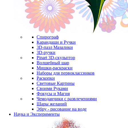
Спирограф
Карандаши и Ручки
3D-пазл Мазалики
3D-ручки
Pinart 3D-скульптор
Волшебный шар
Мишки-раскраски
Наборы для первоклассников
Раскопки
Световые Картины
Своими Руками
Фокусы и Магия
Чемоданчики с развлечениями
Шары желаний
Эбру - рисование на воде
Наука и Эксперименты