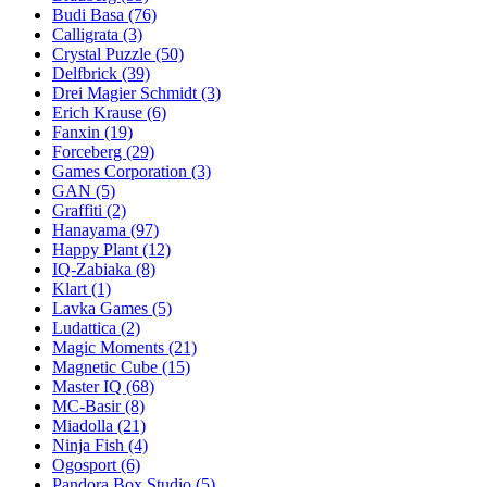
Budi Basa
(76)
Calligrata
(3)
Crystal Puzzle
(50)
Delfbrick
(39)
Drei Magier Schmidt
(3)
Erich Krause
(6)
Fanxin
(19)
Forceberg
(29)
Games Corporation
(3)
GAN
(5)
Graffiti
(2)
Hanayama
(97)
Happy Plant
(12)
IQ-Zabiaka
(8)
Klart
(1)
Lavka Games
(5)
Ludattica
(2)
Magic Moments
(21)
Magnetic Cube
(15)
Master IQ
(68)
MC-Basir
(8)
Miadolla
(21)
Ninja Fish
(4)
Ogosport
(6)
Pandora Box Studio
(5)