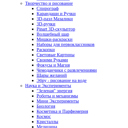
Творчество и рисование
Спирограф
Карандаши и Ручки
3D-пазл Мазалики
3D-ручки
Pinart 3D-скульптор
Волшебный шар
Мишки-раскраски
Наборы для первоклассников
Раскопки
Световые Картины
Своими Руками
Фокусы и Магия
Чемоданчики с развлечениями
Шары желаний
Эбру - рисование на воде
Наука и Эксперименты
"Зеленая" энергия
Роботы и механизмы
Мини Эксперименты
Биология
Косметика и Парфюмерия
Космос
Кристаллы
Медицина