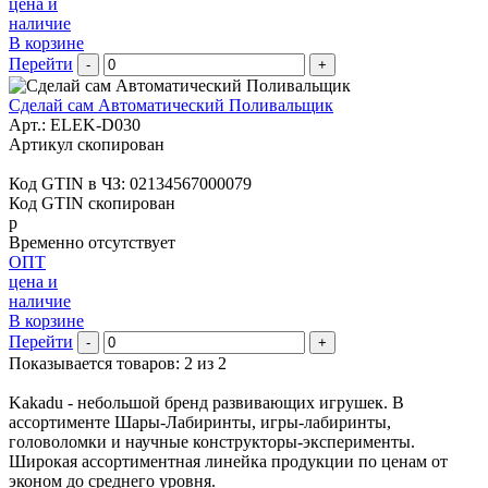
цена и
наличие
В корзине
Перейти
-
+
Сделай сам Автоматический Поливальщик
Арт.:
ELEK-D030
Артикул скопирован
Код GTIN в ЧЗ:
02134567000079
Код GTIN скопирован
р
Временно отсутствует
ОПТ
цена и
наличие
В корзине
Перейти
-
+
Показывается товаров: 2 из 2
Kakadu - небольшой бренд развивающих игрушек. В
ассортименте Шары-Лабиринты, игры-лабиринты,
головоломки и научные конструкторы-эксперименты.
Широкая ассортиментная линейка продукции по ценам от
эконом до среднего уровня.