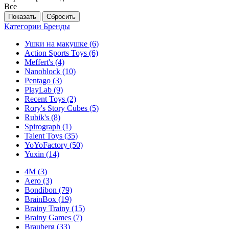
Все
Категории
Бренды
Ушки на макушке
(6)
Action Sports Toys
(6)
Meffert's
(4)
Nanoblock
(10)
Pentago
(3)
PlayLab
(9)
Recent Toys
(2)
Rory's Story Cubes
(5)
Rubik's
(8)
Spirograph
(1)
Talent Toys
(35)
YoYoFactory
(50)
Yuxin
(14)
4M
(3)
Aero
(3)
Bondibon
(79)
BrainBox
(19)
Brainy Trainy
(15)
Brainy Games
(7)
Brauberg
(33)