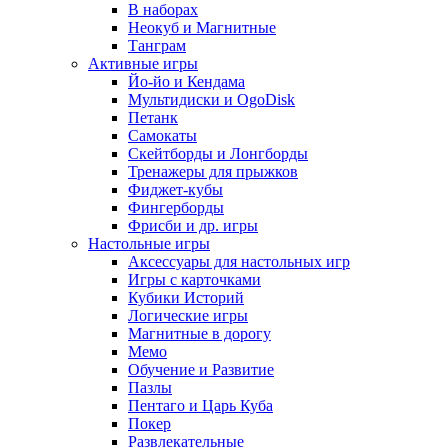
В наборах
Неокуб и Магнитные
Танграм
Активные игры
Йо-йо и Кендама
Мультидиски и OgoDisk
Петанк
Самокаты
Скейтборды и Лонгборды
Тренажеры для прыжков
Фиджет-кубы
Фингерборды
Фрисби и др. игры
Настольные игры
Аксессуары для настольных игр
Игры с карточками
Кубики Историй
Логические игры
Магнитные в дорогу
Мемо
Обучение и Развитие
Пазлы
Пентаго и Царь Куба
Покер
Развлекательные