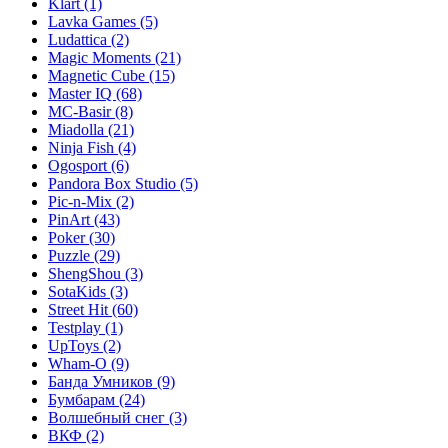
Klart
(1)
Lavka Games
(5)
Ludattica
(2)
Magic Moments
(21)
Magnetic Cube
(15)
Master IQ
(68)
MC-Basir
(8)
Miadolla
(21)
Ninja Fish
(4)
Ogosport
(6)
Pandora Box Studio
(5)
Pic-n-Mix
(2)
PinArt
(43)
Poker
(30)
Puzzle
(29)
ShengShou
(3)
SotaKids
(3)
Street Hit
(60)
Testplay
(1)
UpToys
(2)
Wham-O
(9)
Банда Умников
(9)
Бумбарам
(24)
Волшебный снег
(3)
ВКФ
(2)