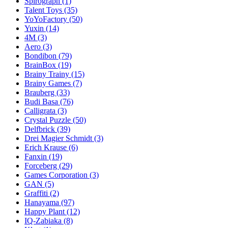
Spirograph
(1)
Talent Toys
(35)
YoYoFactory
(50)
Yuxin
(14)
4M
(3)
Aero
(3)
Bondibon
(79)
BrainBox
(19)
Brainy Trainy
(15)
Brainy Games
(7)
Brauberg
(33)
Budi Basa
(76)
Calligrata
(3)
Crystal Puzzle
(50)
Delfbrick
(39)
Drei Magier Schmidt
(3)
Erich Krause
(6)
Fanxin
(19)
Forceberg
(29)
Games Corporation
(3)
GAN
(5)
Graffiti
(2)
Hanayama
(97)
Happy Plant
(12)
IQ-Zabiaka
(8)