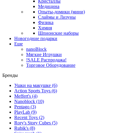
Кристаллы
Медицина
Опыты-домики (мини)
Слаймы и Лизуны
Физика
Химия
Шпионские наборы
Новогодние подарки
Еще
nanoBlock
Мягкие Игрушки
!SALE Распродажа!
Торговое Оборудование
Бренды
Ушки на макушке
(6)
Action Sports Toys
(6)
Meffert's
(4)
Nanoblock
(10)
Pentago
(3)
PlayLab
(9)
Recent Toys
(2)
Rory's Story Cubes
(5)
Rubik's
(8)