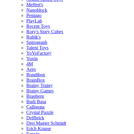
Meffert's
Nanoblock
Pentago
PlayLab
Recent Toys
Rory's Story Cubes
Rubik's
Spirograph
Talent Toys
YoYoFactory
Yuxin
4M
Aero
Bondibon
BrainBox
Brainy Trainy
Brainy Games
Brauberg
Budi Basa
Calligrata
Crystal Puzzle
Delfbrick
Drei Magier Schmidt
Erich Krause
Fanxin