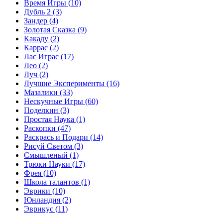
Время Игры
(10)
Дубль 2
(3)
Зандер
(4)
Золотая Сказка
(9)
Какаду
(2)
Каррас
(2)
Лас Играс
(17)
Лео
(2)
Луч
(2)
Лучшие Эксперименты
(16)
Мазалики
(33)
Нескучные Игры
(60)
Поделкин
(3)
Простая Наука
(1)
Раскопки
(47)
Раскрась и Подари
(14)
Рисуй Светом
(3)
Смышленый
(1)
Трюки Науки
(17)
Фрея
(10)
Школа талантов
(1)
Эврики
(10)
Юнландия
(2)
Эврикус
(11)