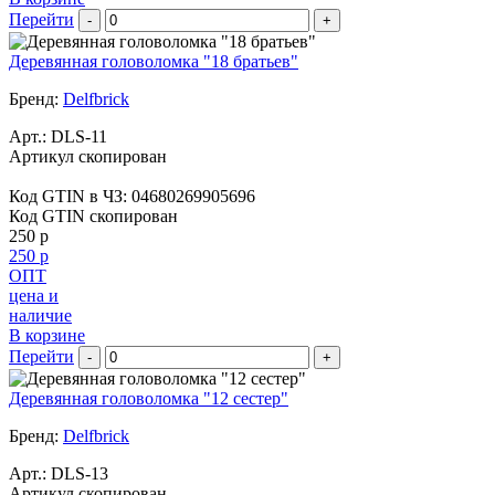
Перейти
-
+
Деревянная головоломка "18 братьев"
Бренд:
Delfbrick
Арт.:
DLS-11
Артикул скопирован
Код GTIN в ЧЗ:
04680269905696
Код GTIN скопирован
250 р
250 р
ОПТ
цена и
наличие
В корзине
Перейти
-
+
Деревянная головоломка "12 сестер"
Бренд:
Delfbrick
Арт.:
DLS-13
Артикул скопирован