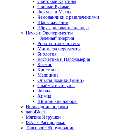
Световые Картины
Своими Руками
Фокусы и Магия
Чемоданчики с развлечениями
Шары желаний
Эбру - рисование на воде
Наука и Эксперименты
"Зеленая" энергия
Роботы и механизмы
Мини Эксперименты
Биология
Косметика и Парфюмерия
Космос
Кристаллы
Медицина
Опыты-домики (мини)
Слаймы и Лизуны
Физика
Химия
Шпионские наборы
Новогодние подарки
nanoBlock
Мягкие Игрушки
!SALE Распродажа!
Торговое Оборудование