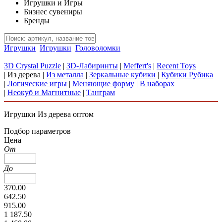
Игрушки и Игры
Бизнес сувениры
Бренды
Игрушки
Игрушки
Головоломки
3D Crystal Puzzle
|
3D-Лабиринты
|
Meffert's
|
Recent Toys
|
Из дерева
|
Из металла
|
Зеркальные кубики
|
Кубики Рубика
|
Логические игры
|
Меняющие форму
|
В наборах
|
Неокуб и Магнитные
|
Танграм
Игрушки Из дерева оптом
Подбор параметров
Цена
От
До
370.00
642.50
915.00
1 187.50