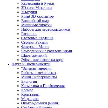
Карандаши и Ручки
3D-пазл Мазалики
3D-ручки
Pinart 3D-скульптор
Волшебный шар
Мишки-раскраски
Наборы для первоклассников
Раскопки
Световые Картины
Своими Руками
Фокусы и Магия
Чемоданчики с развлечениями
Шары желаний
Эбру - рисование на воде
Наука и Эксперименты
"Зеленая" энергия
Роботы и механизмы
Мини Эксперименты
Биология
Косметика и Парфюмерия
Космос
Кристаллы
Медицина
Опыты-домики (мини)
Слаймы и Лизуны