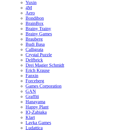
Yuxin
4M
Aero
Bondibon
BrainBox
Brainy Trainy
Brainy Games
Brauberg
Budi Basa
Calligrata
Crystal Puzzle
Delfbrick
Drei Magier Schmidt
Erich Krause
Fanxin
Forceberg
Games Corporation
GAN
Graffiti
Hanayama
Happy Plant
IQ-Zabiaka
Klart
Lavka Games
Ludattica