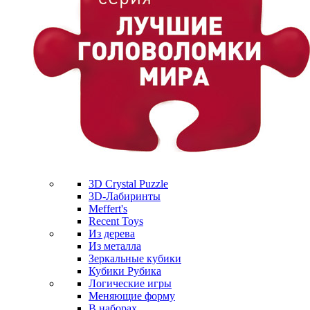
3D Crystal Puzzle
3D-Лабиринты
Meffert's
Recent Toys
Из дерева
Из металла
Зеркальные кубики
Кубики Рубика
Логические игры
Меняющие форму
В наборах