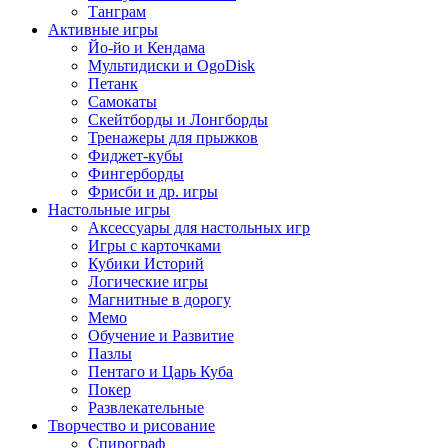
Танграм
Активные игры
Йо-йо и Кендама
Мультидиски и OgoDisk
Петанк
Самокаты
Скейтборды и Лонгборды
Тренажеры для прыжков
Фиджет-кубы
Фингерборды
Фрисби и др. игры
Настольные игры
Аксессуары для настольных игр
Игры с карточками
Кубики Историй
Логические игры
Магнитные в дорогу
Мемо
Обучение и Развитие
Пазлы
Пентаго и Царь Куба
Покер
Развлекательные
Творчество и рисование
Спирограф