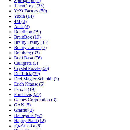
Spirograph
(1)
Talent Toys
(35)
YoYoFactory
(50)
Yuxin
(14)
4M
(3)
Aero
(3)
Bondibon
(79)
BrainBox
(19)
Brainy Trainy
(15)
Brainy Games
(7)
Brauberg
(33)
Budi Basa
(76)
Calligrata
(3)
Crystal Puzzle
(50)
Delfbrick
(39)
Drei Magier Schmidt
(3)
Erich Krause
(6)
Fanxin
(19)
Forceberg
(29)
Games Corporation
(3)
GAN
(5)
Graffiti
(2)
Hanayama
(97)
Happy Plant
(12)
IQ-Zabiaka
(8)