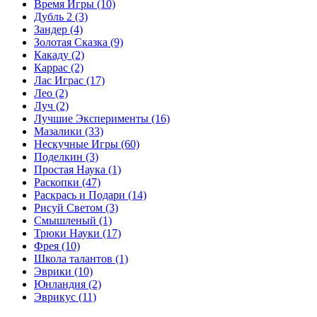
Время Игры
(10)
Дубль 2
(3)
Зандер
(4)
Золотая Сказка
(9)
Какаду
(2)
Каррас
(2)
Лас Играс
(17)
Лео
(2)
Луч
(2)
Лучшие Эксперименты
(16)
Мазалики
(33)
Нескучные Игры
(60)
Поделкин
(3)
Простая Наука
(1)
Раскопки
(47)
Раскрась и Подари
(14)
Рисуй Светом
(3)
Смышленый
(1)
Трюки Науки
(17)
Фрея
(10)
Школа талантов
(1)
Эврики
(10)
Юнландия
(2)
Эврикус
(11)