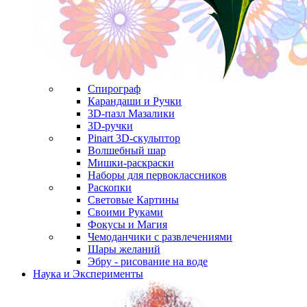
Спирограф
Карандаши и Ручки
3D-пазл Мазалики
3D-ручки
Pinart 3D-скульптор
Волшебный шар
Мишки-раскраски
Наборы для первоклассников
Раскопки
Световые Картины
Своими Руками
Фокусы и Магия
Чемоданчики с развлечениями
Шары желаний
Эбру - рисование на воде
Наука и Эксперименты