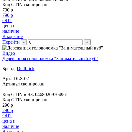
Код GTIN скопирован
790 р
790 р
ОПТ
цена и
наличие
В корзине
Перейти
-
+
Видео
Деревянная головоломка "Занимательный куб"
Бренд:
Delfbrick
Арт.:
DLS-02
Артикул скопирован
Код GTIN в ЧЗ:
04680269704961
Код GTIN скопирован
290 р
290 р
ОПТ
цена и
наличие
В корзине