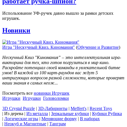
работает ручка-шпион?
Использование УФ-ручек давно вышло за рамки детских
игрушек.
Новинки
Игра "Нескучный Квиз. Киномания"
(
Обучение и Развитие
)
Нескучный Квиз "Киномания” – это интеллектуальная игра-
викторина для тех, кто готов погрузиться в мир кино.
Раскройте потенциал своей команды в увлекательной битве
умов! В каждой из 100 карт-раундов вас ждут 5
интригующих вопросов разной сложности, которые проверят
ваши знания в самых неож...
Посмотреть все
новинки Игрушек
Игрушки
Игрушки
Головоломки
3D Crystal Puzzle
|
3D-Лабиринты
|
Meffert's
|
Recent Toys
|
Из дерева
|
Из металла
|
Зеркальные кубики
|
Кубики Рубика
|
Логические игры
|
Меняющие форму
|
В наборах
|
Неокуб и Магнитные
|
Танграм