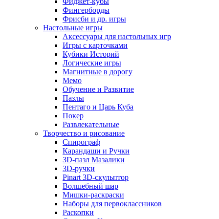
Фиджет-кубы
Фингерборды
Фрисби и др. игры
Настольные игры
Аксессуары для настольных игр
Игры с карточками
Кубики Историй
Логические игры
Магнитные в дорогу
Мемо
Обучение и Развитие
Пазлы
Пентаго и Царь Куба
Покер
Развлекательные
Творчество и рисование
Спирограф
Карандаши и Ручки
3D-пазл Мазалики
3D-ручки
Pinart 3D-скульптор
Волшебный шар
Мишки-раскраски
Наборы для первоклассников
Раскопки