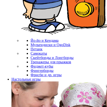
Йо-йо и Кендама
Мультидиски и OgoDisk
Петанк
Самокаты
Скейтборды и Лонгборды
Тренажеры для прыжков
Фиджет-кубы
Фингерборды
Фрисби и др. игры
Настольные игры