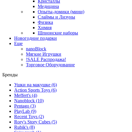
Кристаллы
Медицина
Опыты-домики (мини)
Слаймы и Лизуны
Физика
Химия
Шпионские наборы
Новогодние подарки
Еще
nanoBlock
Мягкие Игрушки
!SALE Распродажа!
Торговое Оборудование
Бренды
Ушки на макушке
(6)
Action Sports Toys
(6)
Meffert's
(4)
Nanoblock
(10)
Pentago
(3)
PlayLab
(9)
Recent Toys
(2)
Rory's Story Cubes
(5)
Rubik's
(8)