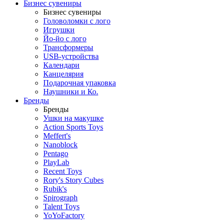
Бизнес сувениры
Бизнес сувениры
Головоломки с лого
Игрушки
Йо-йо с лого
Трансформеры
USB-устройства
Календари
Канцелярия
Подарочная упаковка
Наушники и Ко.
Бренды
Бренды
Ушки на макушке
Action Sports Toys
Meffert's
Nanoblock
Pentago
PlayLab
Recent Toys
Rory's Story Cubes
Rubik's
Spirograph
Talent Toys
YoYoFactory