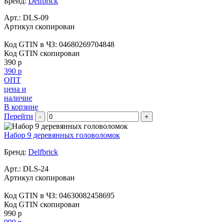
Бренд:
Delfbrick
Арт.:
DLS-09
Артикул скопирован
Код GTIN в ЧЗ:
04680269704848
Код GTIN скопирован
390 р
390 р
ОПТ
цена и
наличие
В корзине
Перейти
-
+
Набор 9 деревянных головоломок
Бренд:
Delfbrick
Арт.:
DLS-24
Артикул скопирован
Код GTIN в ЧЗ:
04630082458695
Код GTIN скопирован
990 р