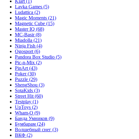
Klart
(1)
Lavka Games
(5)
Ludattica
(2)
Magic Moments
(21)
Magnetic Cube
(15)
Master IQ
(68)
MC-Basir
(8)
Miadolla
(21)
Ninja Fish
(4)
Ogosport
(6)
Pandora Box Studio
(5)
Pic-n-Mix
(2)
PinArt
(43)
Poker
(30)
Puzzle
(29)
ShengShou
(3)
SotaKids
(3)
Street Hit
(60)
Testplay
(1)
UpToys
(2)
Wham-O
(9)
Банда Умников
(9)
Бумбарам
(24)
Волшебный снег
(3)
ВКФ
(2)