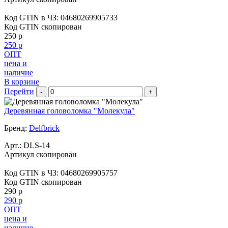
Код GTIN в ЧЗ:
04680269905733
Код GTIN скопирован
250 р
250 р
ОПТ
цена и
наличие
В корзине
Перейти
-
+
Деревянная головоломка "Молекула"
Бренд:
Delfbrick
Арт.:
DLS-14
Артикул скопирован
Код GTIN в ЧЗ:
04680269905757
Код GTIN скопирован
290 р
290 р
ОПТ
цена и
наличие