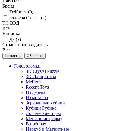
1 460.00
Бренд
Delfbrick (
9
)
Золотая Сказка (
2
)
ТН ВЭД
Все
Новинка
Да (
2
)
Страна производитель
Все
Головоломки
3D Crystal Puzzle
3D-Лабиринты
Meffert's
Recent Toys
Из дерева
Из металла
Зеркальные кубики
Кубики Рубика
Логические игры
Меняющие форму
В наборах
Неокуб и Магнитные