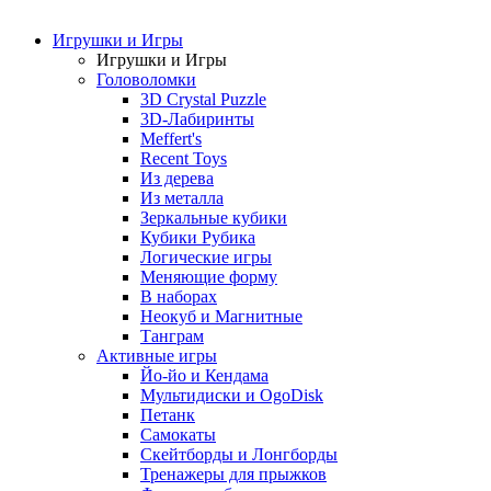
Игрушки и Игры
Игрушки и Игры
Головоломки
3D Crystal Puzzle
3D-Лабиринты
Meffert's
Recent Toys
Из дерева
Из металла
Зеркальные кубики
Кубики Рубика
Логические игры
Меняющие форму
В наборах
Неокуб и Магнитные
Танграм
Активные игры
Йо-йо и Кендама
Мультидиски и OgoDisk
Петанк
Самокаты
Скейтборды и Лонгборды
Тренажеры для прыжков