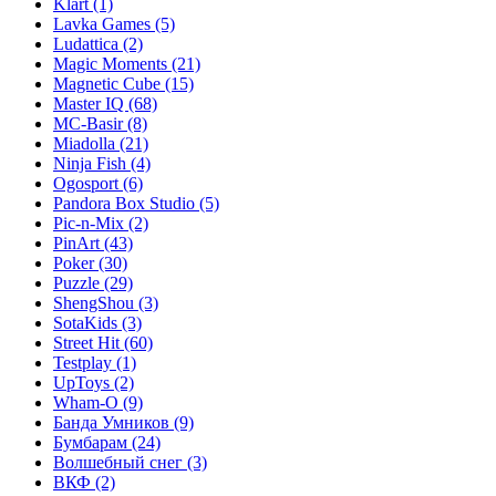
Klart
(1)
Lavka Games
(5)
Ludattica
(2)
Magic Moments
(21)
Magnetic Cube
(15)
Master IQ
(68)
MC-Basir
(8)
Miadolla
(21)
Ninja Fish
(4)
Ogosport
(6)
Pandora Box Studio
(5)
Pic-n-Mix
(2)
PinArt
(43)
Poker
(30)
Puzzle
(29)
ShengShou
(3)
SotaKids
(3)
Street Hit
(60)
Testplay
(1)
UpToys
(2)
Wham-O
(9)
Банда Умников
(9)
Бумбарам
(24)
Волшебный снег
(3)
ВКФ
(2)