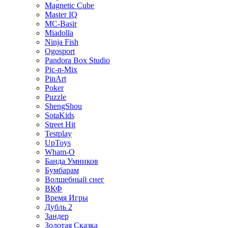
Magnetic Cube
Master IQ
MC-Basir
Miadolla
Ninja Fish
Ogosport
Pandora Box Studio
Pic-n-Mix
PinArt
Poker
Puzzle
ShengShou
SotaKids
Street Hit
Testplay
UpToys
Wham-O
Банда Умников
Бумбарам
Волшебный снег
ВКФ
Время Игры
Дубль 2
Зандер
Золотая Сказка