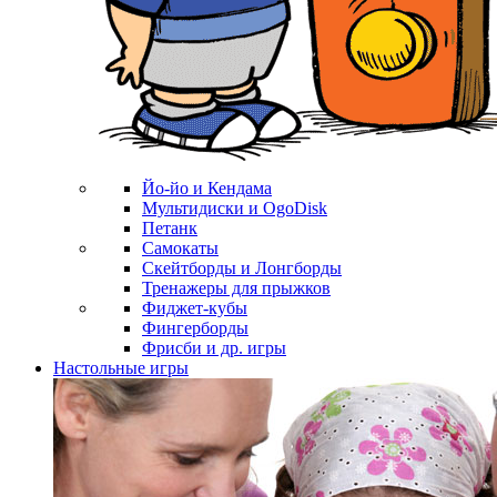
Йо-йо и Кендама
Мультидиски и OgoDisk
Петанк
Самокаты
Скейтборды и Лонгборды
Тренажеры для прыжков
Фиджет-кубы
Фингерборды
Фрисби и др. игры
Настольные игры