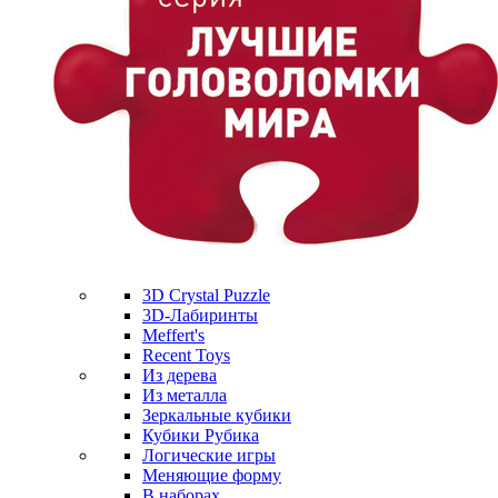
3D Crystal Puzzle
3D-Лабиринты
Meffert's
Recent Toys
Из дерева
Из металла
Зеркальные кубики
Кубики Рубика
Логические игры
Меняющие форму
В наборах