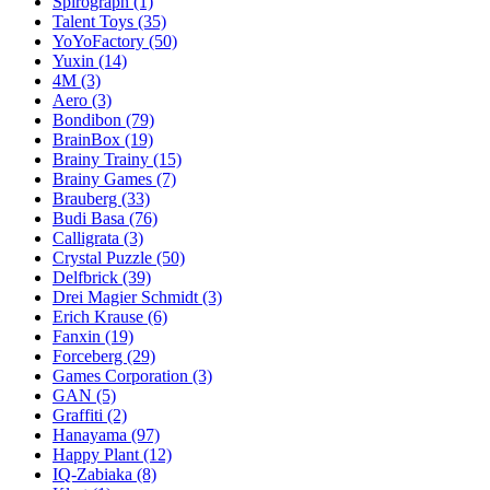
Spirograph
(1)
Talent Toys
(35)
YoYoFactory
(50)
Yuxin
(14)
4M
(3)
Aero
(3)
Bondibon
(79)
BrainBox
(19)
Brainy Trainy
(15)
Brainy Games
(7)
Brauberg
(33)
Budi Basa
(76)
Calligrata
(3)
Crystal Puzzle
(50)
Delfbrick
(39)
Drei Magier Schmidt
(3)
Erich Krause
(6)
Fanxin
(19)
Forceberg
(29)
Games Corporation
(3)
GAN
(5)
Graffiti
(2)
Hanayama
(97)
Happy Plant
(12)
IQ-Zabiaka
(8)