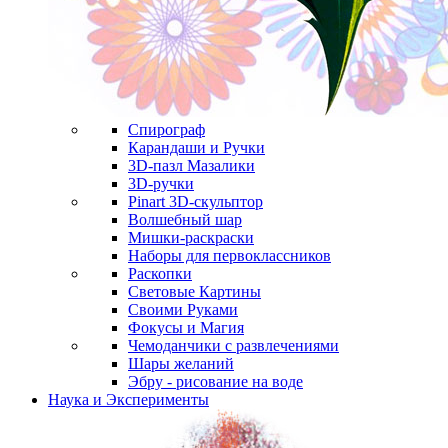
Спирограф
Карандаши и Ручки
3D-пазл Мазалики
3D-ручки
Pinart 3D-скульптор
Волшебный шар
Мишки-раскраски
Наборы для первоклассников
Раскопки
Световые Картины
Своими Руками
Фокусы и Магия
Чемоданчики с развлечениями
Шары желаний
Эбру - рисование на воде
Наука и Эксперименты