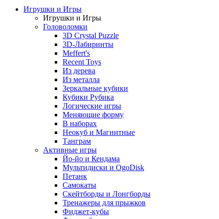
Игрушки и Игры
Игрушки и Игры
Головоломки
3D Crystal Puzzle
3D-Лабиринты
Meffert's
Recent Toys
Из дерева
Из металла
Зеркальные кубики
Кубики Рубика
Логические игры
Меняющие форму
В наборах
Неокуб и Магнитные
Танграм
Активные игры
Йо-йо и Кендама
Мультидиски и OgoDisk
Петанк
Самокаты
Скейтборды и Лонгборды
Тренажеры для прыжков
Фиджет-кубы