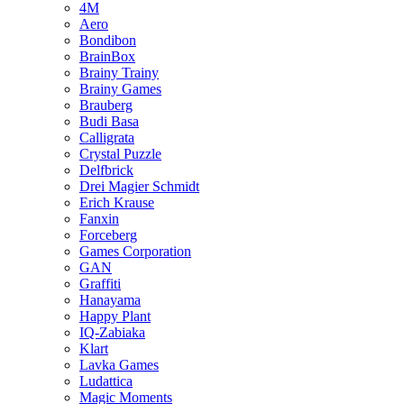
4M
Aero
Bondibon
BrainBox
Brainy Trainy
Brainy Games
Brauberg
Budi Basa
Calligrata
Crystal Puzzle
Delfbrick
Drei Magier Schmidt
Erich Krause
Fanxin
Forceberg
Games Corporation
GAN
Graffiti
Hanayama
Happy Plant
IQ-Zabiaka
Klart
Lavka Games
Ludattica
Magic Moments