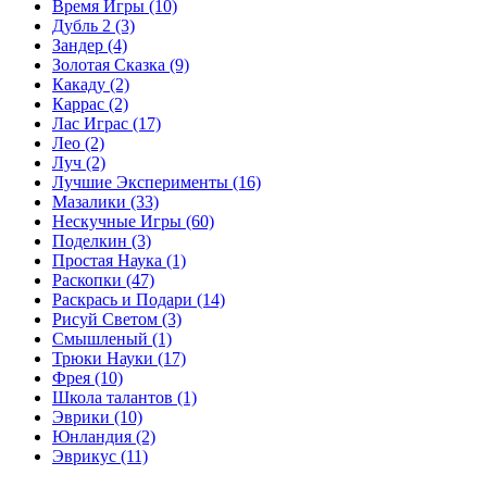
Время Игры
(10)
Дубль 2
(3)
Зандер
(4)
Золотая Сказка
(9)
Какаду
(2)
Каррас
(2)
Лас Играс
(17)
Лео
(2)
Луч
(2)
Лучшие Эксперименты
(16)
Мазалики
(33)
Нескучные Игры
(60)
Поделкин
(3)
Простая Наука
(1)
Раскопки
(47)
Раскрась и Подари
(14)
Рисуй Светом
(3)
Смышленый
(1)
Трюки Науки
(17)
Фрея
(10)
Школа талантов
(1)
Эврики
(10)
Юнландия
(2)
Эврикус
(11)