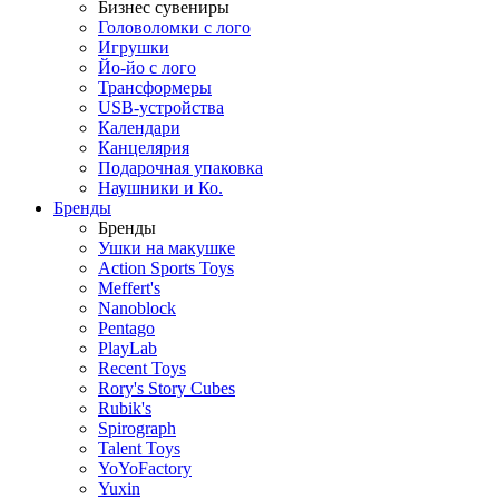
Бизнес сувениры
Головоломки с лого
Игрушки
Йо-йо с лого
Трансформеры
USB-устройства
Календари
Канцелярия
Подарочная упаковка
Наушники и Ко.
Бренды
Бренды
Ушки на макушке
Action Sports Toys
Meffert's
Nanoblock
Pentago
PlayLab
Recent Toys
Rory's Story Cubes
Rubik's
Spirograph
Talent Toys
YoYoFactory
Yuxin