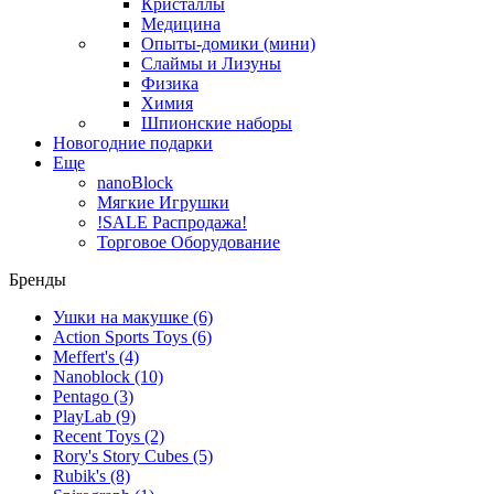
Кристаллы
Медицина
Опыты-домики (мини)
Слаймы и Лизуны
Физика
Химия
Шпионские наборы
Новогодние подарки
Еще
nanoBlock
Мягкие Игрушки
!SALE Распродажа!
Торговое Оборудование
Бренды
Ушки на макушке
(6)
Action Sports Toys
(6)
Meffert's
(4)
Nanoblock
(10)
Pentago
(3)
PlayLab
(9)
Recent Toys
(2)
Rory's Story Cubes
(5)
Rubik's
(8)