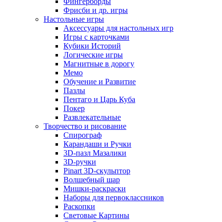
Фингерборды
Фрисби и др. игры
Настольные игры
Аксессуары для настольных игр
Игры с карточками
Кубики Историй
Логические игры
Магнитные в дорогу
Мемо
Обучение и Развитие
Пазлы
Пентаго и Царь Куба
Покер
Развлекательные
Творчество и рисование
Спирограф
Карандаши и Ручки
3D-пазл Мазалики
3D-ручки
Pinart 3D-скульптор
Волшебный шар
Мишки-раскраски
Наборы для первоклассников
Раскопки
Световые Картины