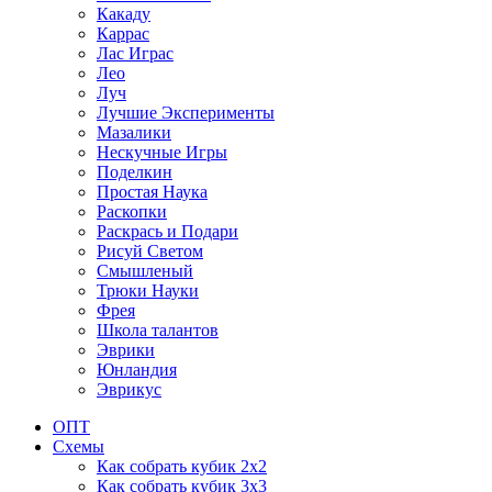
Какаду
Каррас
Лас Играс
Лео
Луч
Лучшие Эксперименты
Мазалики
Нескучные Игры
Поделкин
Простая Наука
Раскопки
Раскрась и Подари
Рисуй Светом
Смышленый
Трюки Науки
Фрея
Школа талантов
Эврики
Юнландия
Эврикус
ОПТ
Схемы
Как собрать кубик 2х2
Как собрать кубик 3х3