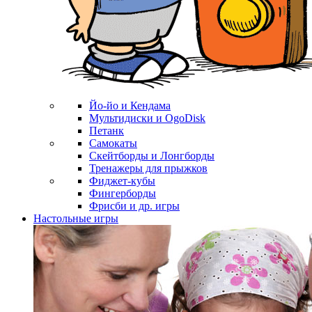
Йо-йо и Кендама
Мультидиски и OgoDisk
Петанк
Самокаты
Скейтборды и Лонгборды
Тренажеры для прыжков
Фиджет-кубы
Фингерборды
Фрисби и др. игры
Настольные игры