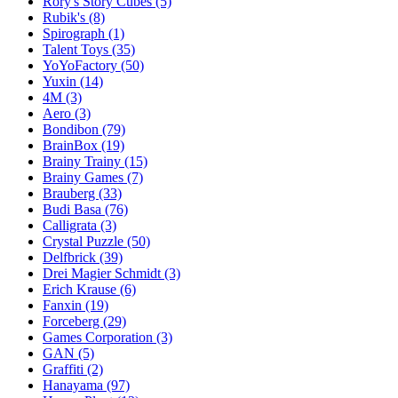
Rory's Story Cubes
(5)
Rubik's
(8)
Spirograph
(1)
Talent Toys
(35)
YoYoFactory
(50)
Yuxin
(14)
4M
(3)
Aero
(3)
Bondibon
(79)
BrainBox
(19)
Brainy Trainy
(15)
Brainy Games
(7)
Brauberg
(33)
Budi Basa
(76)
Calligrata
(3)
Crystal Puzzle
(50)
Delfbrick
(39)
Drei Magier Schmidt
(3)
Erich Krause
(6)
Fanxin
(19)
Forceberg
(29)
Games Corporation
(3)
GAN
(5)
Graffiti
(2)
Hanayama
(97)