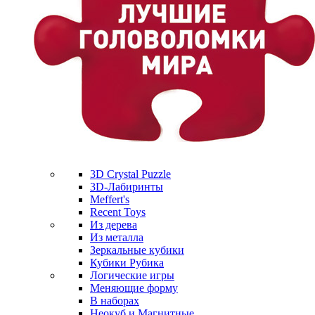
3D Crystal Puzzle
3D-Лабиринты
Meffert's
Recent Toys
Из дерева
Из металла
Зеркальные кубики
Кубики Рубика
Логические игры
Меняющие форму
В наборах
Неокуб и Магнитные