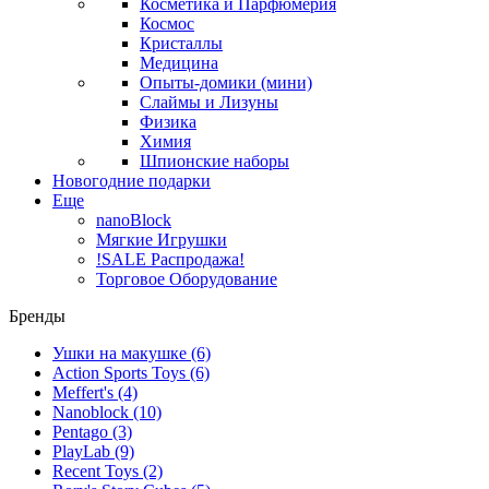
Косметика и Парфюмерия
Космос
Кристаллы
Медицина
Опыты-домики (мини)
Слаймы и Лизуны
Физика
Химия
Шпионские наборы
Новогодние подарки
Еще
nanoBlock
Мягкие Игрушки
!SALE Распродажа!
Торговое Оборудование
Бренды
Ушки на макушке
(6)
Action Sports Toys
(6)
Meffert's
(4)
Nanoblock
(10)
Pentago
(3)
PlayLab
(9)
Recent Toys
(2)