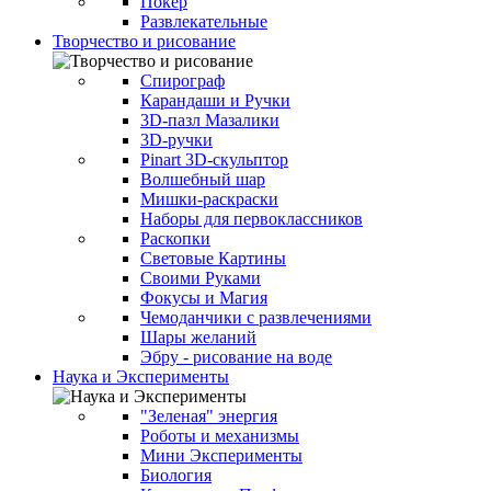
Покер
Развлекательные
Творчество и рисование
Спирограф
Карандаши и Ручки
3D-пазл Мазалики
3D-ручки
Pinart 3D-скульптор
Волшебный шар
Мишки-раскраски
Наборы для первоклассников
Раскопки
Световые Картины
Своими Руками
Фокусы и Магия
Чемоданчики с развлечениями
Шары желаний
Эбру - рисование на воде
Наука и Эксперименты
"Зеленая" энергия
Роботы и механизмы
Мини Эксперименты
Биология