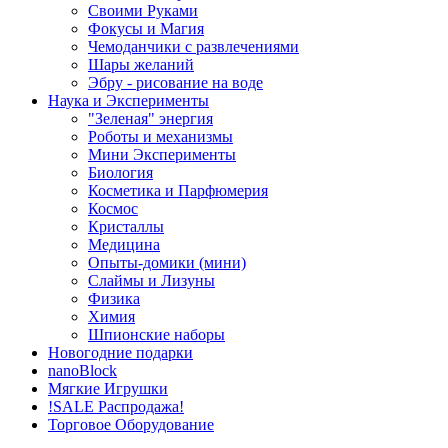
Своими Руками
Фокусы и Магия
Чемоданчики с развлечениями
Шары желаний
Эбру - рисование на воде
Наука и Эксперименты
"Зеленая" энергия
Роботы и механизмы
Мини Эксперименты
Биология
Косметика и Парфюмерия
Космос
Кристаллы
Медицина
Опыты-домики (мини)
Слаймы и Лизуны
Физика
Химия
Шпионские наборы
Новогодние подарки
nanoBlock
Мягкие Игрушки
!SALE Распродажа!
Торговое Оборудование