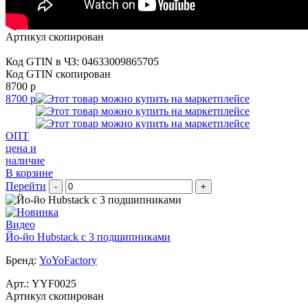
Бренд:
YoYoFactory
Арт.:
YYF0027
Артикул скопирован
Код GTIN в ЧЗ:
04633009865705
Код GTIN скопирован
8700 р
8700 р
ОПТ
цена и
наличие
В корзине
Перейти
-
+
Видео
Йо-йо Hubstack c 3 подшипниками
Бренд:
YoYoFactory
Арт.:
YYF0025
Артикул скопирован