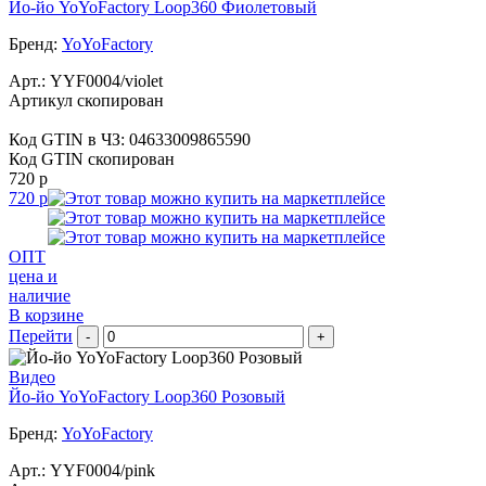
Йо-йо YoYoFactory Loop360 Фиолетовый
Бренд:
YoYoFactory
Арт.:
YYF0004/violet
Артикул скопирован
Код GTIN в ЧЗ:
04633009865590
Код GTIN скопирован
720 р
720 р
ОПТ
цена и
наличие
В корзине
Перейти
-
+
Видео
Йо-йо YoYoFactory Loop360 Розовый
Бренд:
YoYoFactory
Арт.:
YYF0004/pink