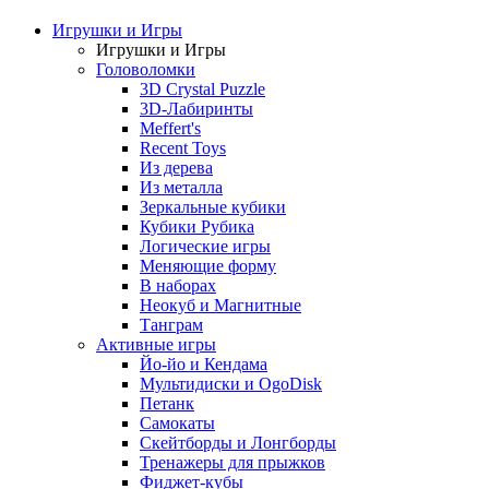
Игрушки и Игры
Игрушки и Игры
Головоломки
3D Crystal Puzzle
3D-Лабиринты
Meffert's
Recent Toys
Из дерева
Из металла
Зеркальные кубики
Кубики Рубика
Логические игры
Меняющие форму
В наборах
Неокуб и Магнитные
Танграм
Активные игры
Йо-йо и Кендама
Мультидиски и OgoDisk
Петанк
Самокаты
Скейтборды и Лонгборды
Тренажеры для прыжков
Фиджет-кубы