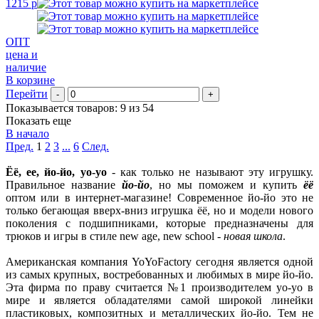
1215 р
ОПТ
цена и
наличие
В корзине
Перейти
-
+
Показывается товаров: 9 из 54
Показать еще
В начало
Пред.
1
2
3
...
6
След.
Ёё, ее, йо-йо, yo-yo
- как только не называют эту игрушку.
Правильное название
йо-йо
, но мы поможем и купить
ёё
оптом или в интернет-магазине! Современное йо-йо это не
только бегающая вверх-вниз игрушка ёё, но и модели нового
поколения с подшипниками, которые предназначены для
трюков и игры в стиле new age, new school -
новая школа
.
Американская компания YoYoFactory сегодня является одной
из самых крупных, востребованных и любимых в мире йо-йо.
Эта фирма по праву считается №1 производителем yo-yo в
мире и является обладателями самой широкой линейки
пластиковых, композитных и металлических йо-йо. Тем не