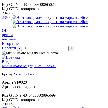
Код GTIN в ЧЗ:
04633009865026
Код GTIN скопирован
2390 р
2390 р
ОПТ
цена и
наличие
В корзине
Перейти
-
+
Видео
Мини йо-йо Mighty Flea "Блоха"
Бренд:
YoYoFactory
Арт.:
YYF0020
Артикул скопирован
Код GTIN в ЧЗ:
04633009865699
Код GTIN скопирован
7900 р