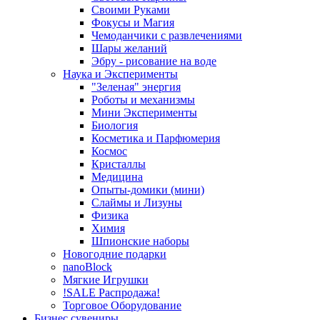
Своими Руками
Фокусы и Магия
Чемоданчики с развлечениями
Шары желаний
Эбру - рисование на воде
Наука и Эксперименты
"Зеленая" энергия
Роботы и механизмы
Мини Эксперименты
Биология
Косметика и Парфюмерия
Космос
Кристаллы
Медицина
Опыты-домики (мини)
Слаймы и Лизуны
Физика
Химия
Шпионские наборы
Новогодние подарки
nanoBlock
Мягкие Игрушки
!SALE Распродажа!
Торговое Оборудование
Бизнес сувениры