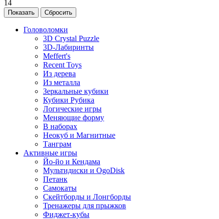
14
Головоломки
3D Crystal Puzzle
3D-Лабиринты
Meffert's
Recent Toys
Из дерева
Из металла
Зеркальные кубики
Кубики Рубика
Логические игры
Меняющие форму
В наборах
Неокуб и Магнитные
Танграм
Активные игры
Йо-йо и Кендама
Мультидиски и OgoDisk
Петанк
Самокаты
Скейтборды и Лонгборды
Тренажеры для прыжков
Фиджет-кубы