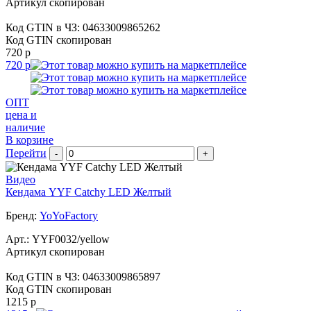
Артикул скопирован
Код GTIN в ЧЗ:
04633009865262
Код GTIN скопирован
720 р
720 р
ОПТ
цена и
наличие
В корзине
Перейти
-
+
Видео
Кендама YYF Catchy LED Желтый
Бренд:
YoYoFactory
Арт.:
YYF0032/yellow
Артикул скопирован
Код GTIN в ЧЗ:
04633009865897
Код GTIN скопирован
1215 р