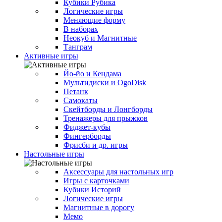
Кубики Рубика
Логические игры
Меняющие форму
В наборах
Неокуб и Магнитные
Танграм
Активные игры
Йо-йо и Кендама
Мультидиски и OgoDisk
Петанк
Самокаты
Скейтборды и Лонгборды
Тренажеры для прыжков
Фиджет-кубы
Фингерборды
Фрисби и др. игры
Настольные игры
Аксессуары для настольных игр
Игры с карточками
Кубики Историй
Логические игры
Магнитные в дорогу
Мемо