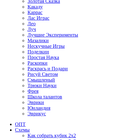
Золотая Сказка
Какаду
Каррас
Лас Играс
Лео
Луч
Лучшие Эксперименты
Мазалики
Нескучные Игры
Поделкин
Простая Наука
Раскопки
Раскрась и Подари
Рисуй Светом
Смышленый
Трюки Науки
Фрея
Школа талантов
Эврики
Юнландия
Эврикус
ОПТ
Схемы
Как собрать кубик 2х2