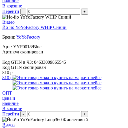
наличие
В корзине
Перейти
-
+
Видео
Йо-йо YoYoFactory WHIP Синий
Бренд:
YoYoFactory
Арт.:
YYF0018/Blue
Артикул скопирован
Код GTIN в ЧЗ:
04633009865545
Код GTIN скопирован
810 р
810 р
ОПТ
цена и
наличие
В корзине
Перейти
-
+
Видео