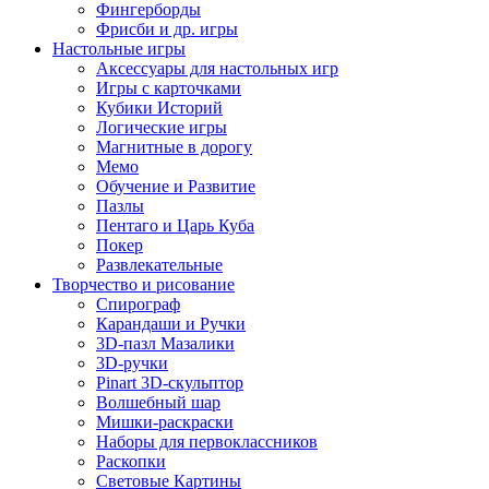
Фингерборды
Фрисби и др. игры
Настольные игры
Аксессуары для настольных игр
Игры с карточками
Кубики Историй
Логические игры
Магнитные в дорогу
Мемо
Обучение и Развитие
Пазлы
Пентаго и Царь Куба
Покер
Развлекательные
Творчество и рисование
Спирограф
Карандаши и Ручки
3D-пазл Мазалики
3D-ручки
Pinart 3D-скульптор
Волшебный шар
Мишки-раскраски
Наборы для первоклассников
Раскопки
Световые Картины