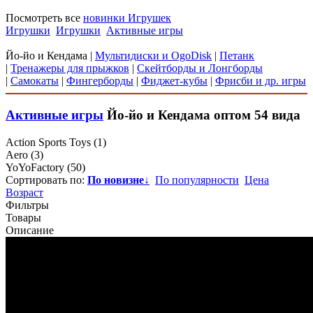
Посмотреть все
новинки Игрушек
Игрушки
Игрушки
Активные игры
Йо-йо и Кендама
|
Мультидиски и OgoDisk
|
Петанк
|
Тренажеры для прыжков
|
Скейтборды и Лонгборды
|
Самокаты
|
Фингерборды
|
Фиджет-кубы
|
Фрисби и др. игры
Активные игры
Йо-йо и Кендама
оптом
54 вида
Action Sports Toys
(1)
Aero
(3)
YoYoFactory
(50)
Сортировать по:
По новизне
↓
По популярности
Цена
Возраст
Фильтры
Товары
Описание
Сортировать:
по популярности
по новизне
----
по цене
по возрасту