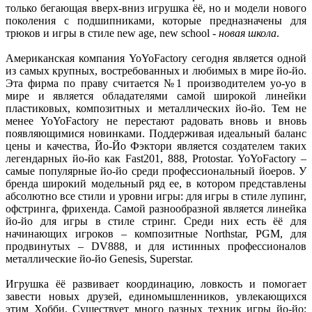
только бегающая вверх-вниз игрушка ёё, но и модели нового
поколения с подшипниками, которые предназначены для
трюков и игры в стиле new age, new school -
новая школа
.
Американская компания YoYoFactory сегодня является одной
из самых крупных, востребованных и любимых в мире йо-йо.
Эта фирма по праву считается №1 производителем yo-yo в
мире и является обладателями самой широкой линейки
пластиковых, композитных и металлических йо-йо. Тем не
менее YoYoFactory не перестают радовать вновь и вновь
появляющимися новинками. Поддерживая идеальный баланс
цены и качества, Йо-Йо Фэктори является создателем таких
легендарных йо-йо как Fast201, 888, Protostar. YoYoFactory –
самые популярные йо-йо среди профессиональный йоеров. У
бренда широкий модельный ряд ее, в котором представлены
абсолютно все стили и уровни игры: для игры в стиле лупинг,
офстринга, фрихенда. Самой разнообразной является линейка
йо-йо для игры в стиле стринг. Среди них есть ёё для
начинающих игроков – композитные Northstar, PGM, для
продвинутых – DV888, и для истинных профессионалов
металлические йо-йо Genesis, Superstar.
Игрушка ёё развивает координацию, ловкость и помогает
завести новых друзей, единомышленников, увлекающихся
этим Хобби. Существует много разных техник игры йо-йо: