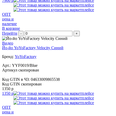
7900 р
ОПТ
цена и
наличие
В корзине
Перейти
-
+
Видео
Йо-йо YoYoFactory Velocity Синий
Бренд:
YoYoFactory
Арт.:
YYF0019/Blue
Артикул скопирован
Код GTIN в ЧЗ:
04633009865538
Код GTIN скопирован
1350 р
1350 р
ОПТ
цена и