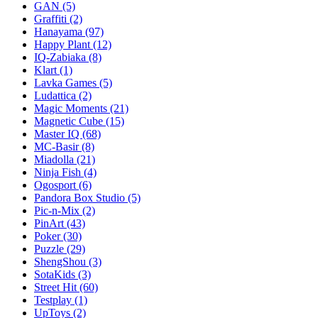
GAN
(5)
Graffiti
(2)
Hanayama
(97)
Happy Plant
(12)
IQ-Zabiaka
(8)
Klart
(1)
Lavka Games
(5)
Ludattica
(2)
Magic Moments
(21)
Magnetic Cube
(15)
Master IQ
(68)
MC-Basir
(8)
Miadolla
(21)
Ninja Fish
(4)
Ogosport
(6)
Pandora Box Studio
(5)
Pic-n-Mix
(2)
PinArt
(43)
Poker
(30)
Puzzle
(29)
ShengShou
(3)
SotaKids
(3)
Street Hit
(60)
Testplay
(1)
UpToys
(2)