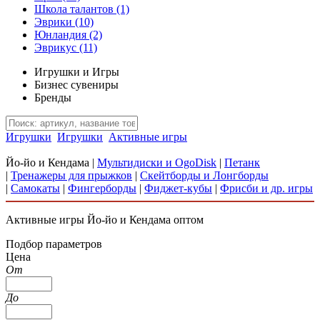
Школа талантов
(1)
Эврики
(10)
Юнландия
(2)
Эврикус
(11)
Игрушки и Игры
Бизнес сувениры
Бренды
Игрушки
Игрушки
Активные игры
Йо-йо и Кендама
|
Мультидиски и OgoDisk
|
Петанк
|
Тренажеры для прыжков
|
Скейтборды и Лонгборды
|
Самокаты
|
Фингерборды
|
Фиджет-кубы
|
Фрисби и др. игры
Активные игры Йо-йо и Кендама оптом
Подбор параметров
Цена
От
До