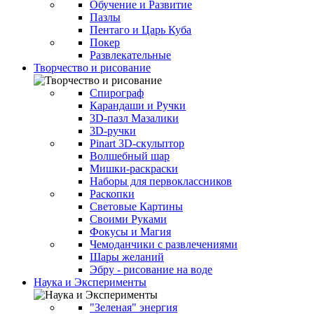
Обучение и Развитие
Пазлы
Пентаго и Царь Куба
Покер
Развлекательные
Творчество и рисование
Спирограф
Карандаши и Ручки
3D-пазл Мазалики
3D-ручки
Pinart 3D-скульптор
Волшебный шар
Мишки-раскраски
Наборы для первоклассников
Раскопки
Световые Картины
Своими Руками
Фокусы и Магия
Чемоданчики с развлечениями
Шары желаний
Эбру - рисование на воде
Наука и Эксперименты
"Зеленая" энергия