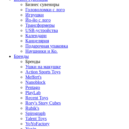
Бизнес сувениры
Головоломки с лого
Игрушки
Йо-йо с лого
Трансформеры
USB-устройства
Календари
Канцелярия
Подарочная упаковка
Наушники и Ко.
Бренды
Бренды
Ушки на макушке
Action Sports Toys
Meffert's
Nanoblock
Pentago
PlayLab
Recent Toys
Rory's Story Cubes
Rubik's
Spirograph
Talent Toys
YoYoFactory
Yuxin