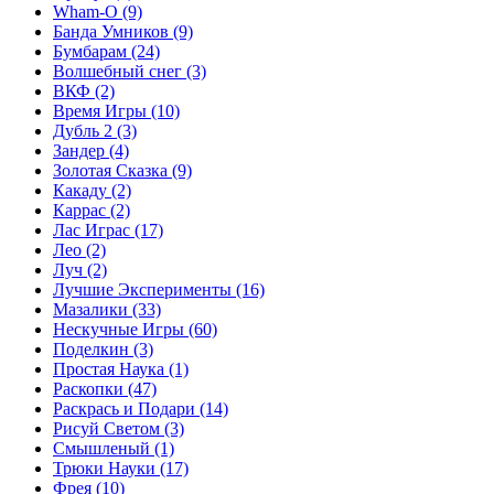
Wham-O
(9)
Банда Умников
(9)
Бумбарам
(24)
Волшебный снег
(3)
ВКФ
(2)
Время Игры
(10)
Дубль 2
(3)
Зандер
(4)
Золотая Сказка
(9)
Какаду
(2)
Каррас
(2)
Лас Играс
(17)
Лео
(2)
Луч
(2)
Лучшие Эксперименты
(16)
Мазалики
(33)
Нескучные Игры
(60)
Поделкин
(3)
Простая Наука
(1)
Раскопки
(47)
Раскрась и Подари
(14)
Рисуй Светом
(3)
Смышленый
(1)
Трюки Науки
(17)
Фрея
(10)