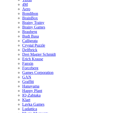
4M
Aero
Bondibon
BrainBox
Brainy Trainy
Brainy Games
Brauberg
Budi Basa
Calligrata
Crystal Puzzle
Delfbrick
Drei Magier Schmidt
Erich Krause
Fanxin
Forceberg
Games Corporation
GAN
Graffiti
Hanayama
Happy Plant
IQ-Zabiaka
Klart
Lavka Games
Ludattica