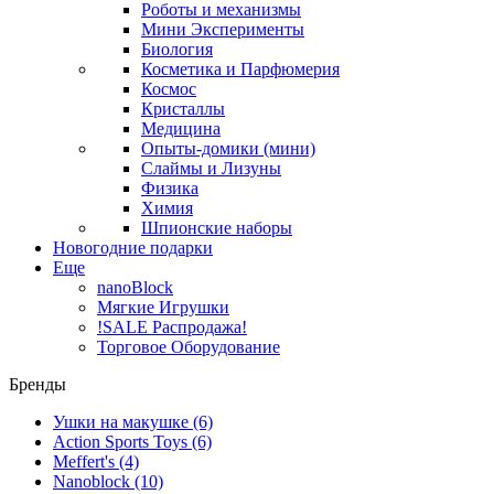
Роботы и механизмы
Мини Эксперименты
Биология
Косметика и Парфюмерия
Космос
Кристаллы
Медицина
Опыты-домики (мини)
Слаймы и Лизуны
Физика
Химия
Шпионские наборы
Новогодние подарки
Еще
nanoBlock
Мягкие Игрушки
!SALE Распродажа!
Торговое Оборудование
Бренды
Ушки на макушке
(6)
Action Sports Toys
(6)
Meffert's
(4)
Nanoblock
(10)