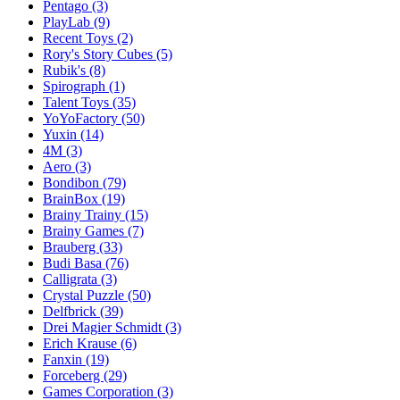
Pentago
(3)
PlayLab
(9)
Recent Toys
(2)
Rory's Story Cubes
(5)
Rubik's
(8)
Spirograph
(1)
Talent Toys
(35)
YoYoFactory
(50)
Yuxin
(14)
4M
(3)
Aero
(3)
Bondibon
(79)
BrainBox
(19)
Brainy Trainy
(15)
Brainy Games
(7)
Brauberg
(33)
Budi Basa
(76)
Calligrata
(3)
Crystal Puzzle
(50)
Delfbrick
(39)
Drei Magier Schmidt
(3)
Erich Krause
(6)
Fanxin
(19)
Forceberg
(29)
Games Corporation
(3)