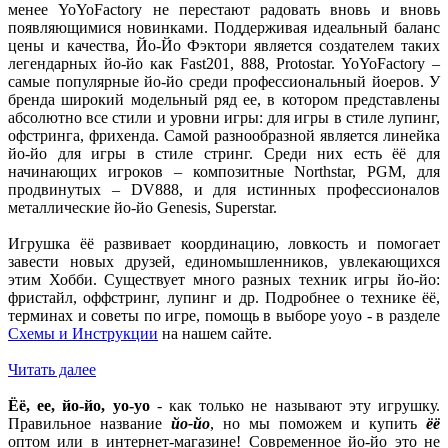
менее YoYoFactory не перестают радовать вновь и вновь
появляющимися новинками. Поддерживая идеальный баланс
цены и качества, Йо-Йо Фэктори является создателем таких
легендарных йо-йо как Fast201, 888, Protostar. YoYoFactory –
самые популярные йо-йо среди профессиональный йоеров. У
бренда широкий модельный ряд ее, в котором представлены
абсолютно все стили и уровни игры: для игры в стиле лупинг,
офстринга, фрихенда. Самой разнообразной является линейка
йо-йо для игры в стиле стринг. Среди них есть ёё для
начинающих игроков – композитные Northstar, PGM, для
продвинутых – DV888, и для истинных профессионалов
металлические йо-йо Genesis, Superstar.
Игрушка ёё развивает координацию, ловкость и помогает
завести новых друзей, единомышленников, увлекающихся
этим Хобби. Существует много разных техник игры йо-йо:
фристайл, оффстринг, лупинг и др. Подробнее о технике ёё,
терминах и советы по игре, помощь в выборе yoyo - в разделе
Схемы и Инструкции
на нашем сайте.
Читать далее
Ёё, ее, йо-йо, yo-yo
- как только не называют эту игрушку.
Правильное название
йо-йо
, но мы поможем и купить
ёё
оптом или в интернет-магазине! Современное йо-йо это не