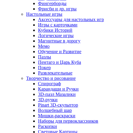
Фингерборды
Фрисби и др. игры
Настольные игры
Аксессуары для настольных игр
Игры с карточками
Кубики Историй
Логические игры
Магнитные в дорогу
Мемо
Обучение и Развитие
Пазлы
Пентаго и Царь Куба
Покер
Развлекательные
Творчество и рисование
Спирограф
Карандаши и Ручки
3D-пазл Мазалики
3D-ручки
Pinart 3D-скульптор
Волшебный шар
Мишки-раскраски
Наборы для первоклассников
Раскопки
Световые Картины