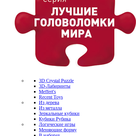
3D Crystal Puzzle
3D-Лабиринты
Meffert's
Recent Toys
Из дерева
Из металла
Зеркальные кубики
Кубики Рубика
Логические игры
Меняющие форму
В наборах