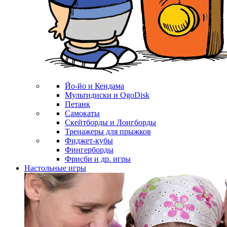
Йо-йо и Кендама
Мультидиски и OgoDisk
Петанк
Самокаты
Скейтборды и Лонгборды
Тренажеры для прыжков
Фиджет-кубы
Фингерборды
Фрисби и др. игры
Настольные игры