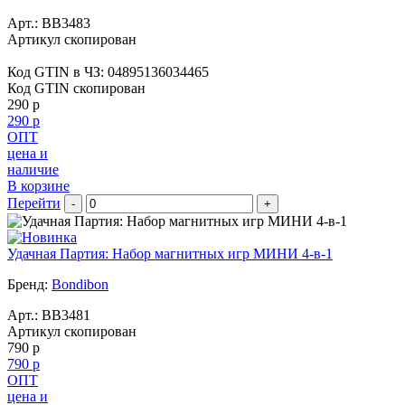
Арт.:
BB3483
Артикул скопирован
Код GTIN в ЧЗ:
04895136034465
Код GTIN скопирован
290 р
290 р
ОПТ
цена и
наличие
В корзине
Перейти
-
+
Удачная Партия: Набор магнитных игр МИНИ 4-в-1
Бренд:
Bondibon
Арт.:
BB3481
Артикул скопирован
790 р
790 р
ОПТ
цена и