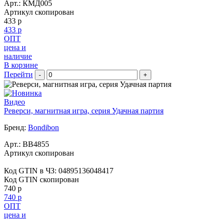
Арт.:
КМД005
Артикул скопирован
433 р
433 р
ОПТ
цена и
наличие
В корзине
Перейти
-
+
Видео
Реверси, магнитная игра, серия Удачная партия
Бренд:
Bondibon
Арт.:
BB4855
Артикул скопирован
Код GTIN в ЧЗ:
04895136048417
Код GTIN скопирован
740 р
740 р
ОПТ
цена и