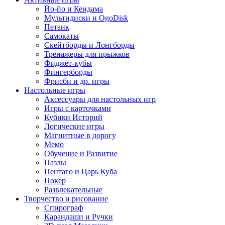
Йо-йо и Кендама
Мультидиски и OgoDisk
Петанк
Самокаты
Скейтборды и Лонгборды
Тренажеры для прыжков
Фиджет-кубы
Фингерборды
Фрисби и др. игры
Настольные игры
Аксессуары для настольных игр
Игры с карточками
Кубики Историй
Логические игры
Магнитные в дорогу
Мемо
Обучение и Развитие
Пазлы
Пентаго и Царь Куба
Покер
Развлекательные
Творчество и рисование
Спирограф
Карандаши и Ручки