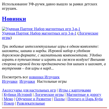
Использование УФ-ручек давно вышло за рамки детских
игрушек.
Новинки
Удачная Партия: Набор магнитных игр 3-в-1
(
Логические
игры
)
Три любимые интеллектуальные игры в одном комплекте:
шахматы, шашки и нарды. Игровой набор в удобном
дорожном формате, с магнитными компонентами. Удобно
играть в путешествие и играть на свежем воздухе! Внешняя
сторона игровой доски предназначена для шашек и шахмат, а
внутренняя – для игры в нард...
Посмотреть все
новинки Игрушек
Игрушки
Игрушки
Настольные игры
Аксессуары для настольных игр
|
Игры с карточками
|
Кубики Историй
|
Логические игры
|
Магнитные в дорогу
|
Мемо
|
Обучение и Развитие
|
Пазлы
|
Пентаго и Царь Куба
|
Покер
|
Развлекательные