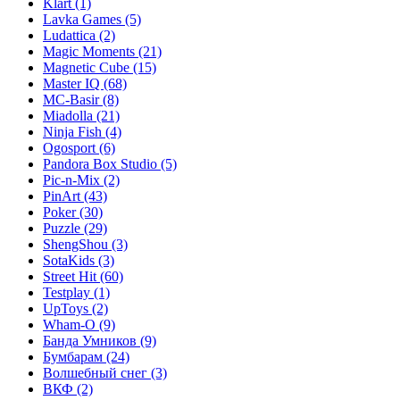
Klart
(1)
Lavka Games
(5)
Ludattica
(2)
Magic Moments
(21)
Magnetic Cube
(15)
Master IQ
(68)
MC-Basir
(8)
Miadolla
(21)
Ninja Fish
(4)
Ogosport
(6)
Pandora Box Studio
(5)
Pic-n-Mix
(2)
PinArt
(43)
Poker
(30)
Puzzle
(29)
ShengShou
(3)
SotaKids
(3)
Street Hit
(60)
Testplay
(1)
UpToys
(2)
Wham-O
(9)
Банда Умников
(9)
Бумбарам
(24)
Волшебный снег
(3)
ВКФ
(2)