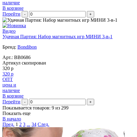
наличие
В корзине
Перейти
-
+
Видео
Удачная Партия: Набор магнитных игр МИНИ 3-в-1
Бренд:
Bondibon
Арт.:
BB0686
Артикул скопирован
320 р
320 р
ОПТ
цена и
наличие
В корзине
Перейти
-
+
Показывается товаров: 9 из 299
Показать еще
В начало
Пред.
1
2
3
...
34
След.