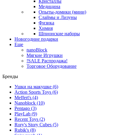
Кристаллы
Медицина
Опыты-домики (мини)
Слаймы и Лизуны
Физика
Химия
Шпионские наборы
Новогодние подарки
Еще
nanoBlock
Мягкие Игрушки
!SALE Распродажа!
Торговое Оборудование
Бренды
Ушки на макушке
(6)
Action Sports Toys
(6)
Meffert's
(4)
Nanoblock
(10)
Pentago
(3)
PlayLab
(9)
Recent Toys
(2)
Rory's Story Cubes
(5)
Rubik's
(8)