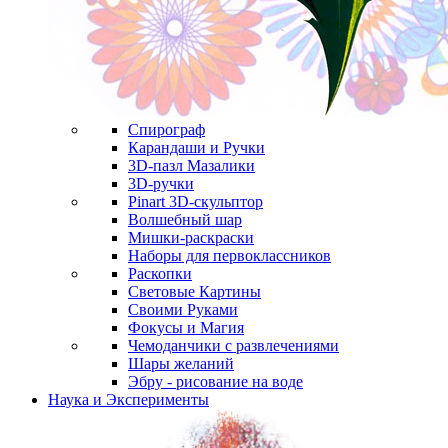
Спирограф
Карандаши и Ручки
3D-пазл Мазалики
3D-ручки
Pinart 3D-скульптор
Волшебный шар
Мишки-раскраски
Наборы для первоклассников
Раскопки
Световые Картины
Своими Руками
Фокусы и Магия
Чемоданчики с развлечениями
Шары желаний
Эбру - рисование на воде
Наука и Эксперименты