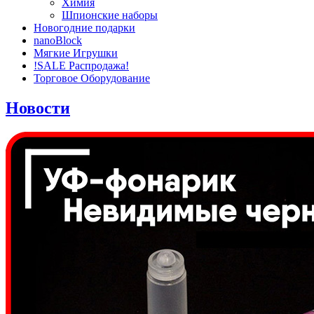
Химия
Шпионские наборы
Новогодние подарки
nanoBlock
Мягкие Игрушки
!SALE Распродажа!
Торговое Оборудование
Новости