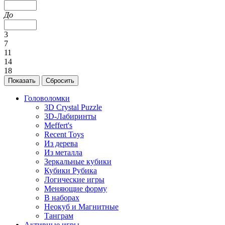
До
3
7
11
14
18
Головоломки
3D Crystal Puzzle
3D-Лабиринты
Meffert's
Recent Toys
Из дерева
Из металла
Зеркальные кубики
Кубики Рубика
Логические игры
Меняющие форму
В наборах
Неокуб и Магнитные
Танграм
Активные игры