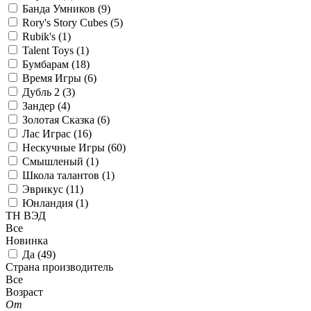
Банда Умников (
9
)
Rory's Story Cubes (
5
)
Rubik's (
1
)
Talent Toys (
1
)
Бумбарам (
18
)
Время Игры (
6
)
Дубль 2 (
3
)
Зандер (
4
)
Золотая Сказка (
6
)
Лас Играс (
16
)
Нескучные Игры (
60
)
Смышленый (
1
)
Школа талантов (
1
)
Эврикус (
11
)
Юнландия (
1
)
ТН ВЭД
Все
Новинка
Да (
49
)
Страна производитель
Все
Возраст
От