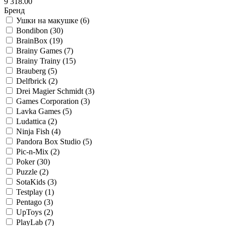
9 318.00
Бренд
Ушки на макушке (
6
)
Bondibon (
30
)
BrainBox (
19
)
Brainy Games (
7
)
Brainy Trainy (
15
)
Brauberg (
5
)
Delfbrick (
2
)
Drei Magier Schmidt (
3
)
Games Corporation (
3
)
Lavka Games (
5
)
Ludattica (
2
)
Ninja Fish (
4
)
Pandora Box Studio (
5
)
Pic-n-Mix (
2
)
Poker (
30
)
Puzzle (
2
)
SotaKids (
3
)
Testplay (
1
)
Pentago (
3
)
UpToys (
2
)
PlayLab (
7
)