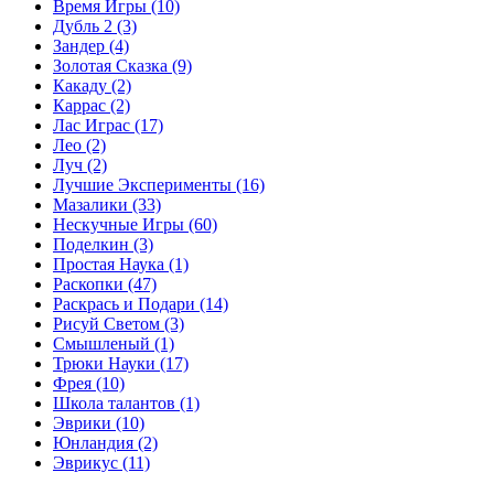
Время Игры
(10)
Дубль 2
(3)
Зандер
(4)
Золотая Сказка
(9)
Какаду
(2)
Каррас
(2)
Лас Играс
(17)
Лео
(2)
Луч
(2)
Лучшие Эксперименты
(16)
Мазалики
(33)
Нескучные Игры
(60)
Поделкин
(3)
Простая Наука
(1)
Раскопки
(47)
Раскрась и Подари
(14)
Рисуй Светом
(3)
Смышленый
(1)
Трюки Науки
(17)
Фрея
(10)
Школа талантов
(1)
Эврики
(10)
Юнландия
(2)
Эврикус
(11)