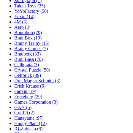
Spirograph
(1)
Talent Toys
(35)
YoYoFactory
(50)
Yuxin
(14)
4M
(3)
Aero
(3)
Bondibon
(79)
BrainBox
(19)
Brainy Trainy
(15)
Brainy Games
(7)
Brauberg
(33)
Budi Basa
(76)
Calligrata
(3)
Crystal Puzzle
(50)
Delfbrick
(39)
Drei Magier Schmidt
(3)
Erich Krause
(6)
Fanxin
(19)
Forceberg
(29)
Games Corporation
(3)
GAN
(5)
Graffiti
(2)
Hanayama
(97)
Happy Plant
(12)
IQ-Zabiaka
(8)