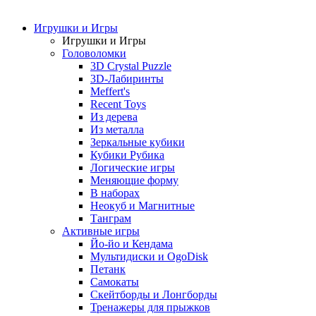
Игрушки и Игры
Игрушки и Игры
Головоломки
3D Crystal Puzzle
3D-Лабиринты
Meffert's
Recent Toys
Из дерева
Из металла
Зеркальные кубики
Кубики Рубика
Логические игры
Меняющие форму
В наборах
Неокуб и Магнитные
Танграм
Активные игры
Йо-йо и Кендама
Мультидиски и OgoDisk
Петанк
Самокаты
Скейтборды и Лонгборды
Тренажеры для прыжков