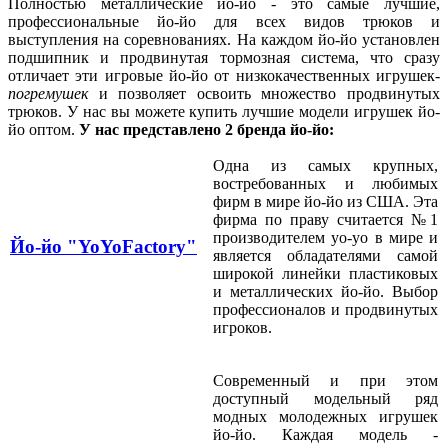
Полностью металлические йо-йо - это самые лучшие,
профессиональные йо-йо для всех видов трюков и
выступления на соревнованиях. На каждом йо-йо установлен
подшипник и продвинутая тормозная система, что сразу
отличает эти игровые йо-йо от низкокачественных игрушек-
погремушек
и позволяет освоить множество продвинутых
трюков. У нас вы можете купить лучшие модели игрушек йо-
йо оптом.
У нас представлено 2 бренда йо-йо:
Одна из самых крупных,
востребованных и любимых
фирм в мире йо-йо из США. Эта
фирма по праву считается №1
производителем yo-yo в мире и
Йо-йо "YoYoFactory"
является обладателями самой
широкой линейки пластиковых
и металлических йо-йо. Выбор
профессионалов и продвинутых
игроков.
Современный и при этом
доступный модельный ряд
модных молодежных игрушек
йо-йо. Каждая модель -