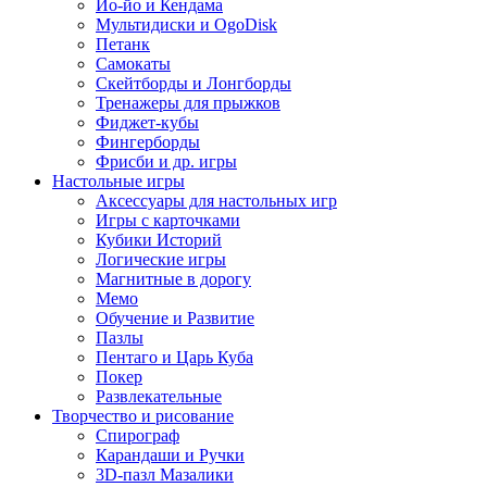
Йо-йо и Кендама
Мультидиски и OgoDisk
Петанк
Самокаты
Скейтборды и Лонгборды
Тренажеры для прыжков
Фиджет-кубы
Фингерборды
Фрисби и др. игры
Настольные игры
Аксессуары для настольных игр
Игры с карточками
Кубики Историй
Логические игры
Магнитные в дорогу
Мемо
Обучение и Развитие
Пазлы
Пентаго и Царь Куба
Покер
Развлекательные
Творчество и рисование
Спирограф
Карандаши и Ручки
3D-пазл Мазалики