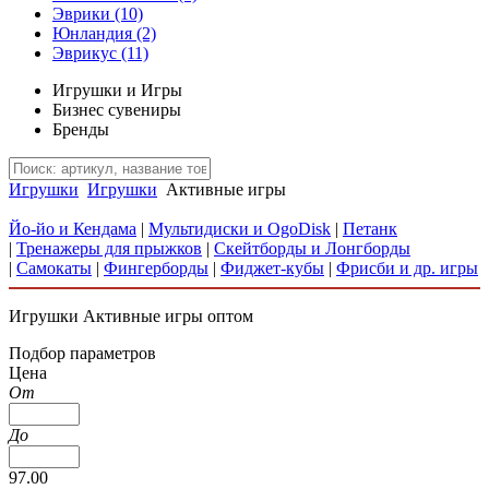
Эврики
(10)
Юнландия
(2)
Эврикус
(11)
Игрушки и Игры
Бизнес сувениры
Бренды
Игрушки
Игрушки
Активные игры
Йо-йо и Кендама
|
Мультидиски и OgoDisk
|
Петанк
|
Тренажеры для прыжков
|
Скейтборды и Лонгборды
|
Самокаты
|
Фингерборды
|
Фиджет-кубы
|
Фрисби и др. игры
Игрушки Активные игры оптом
Подбор параметров
Цена
От
До
97.00