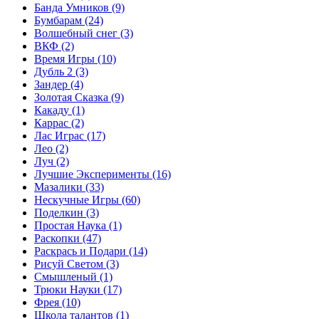
Банда Умников
(9)
Бумбарам
(24)
Волшебный снег
(3)
ВКФ
(2)
Время Игры
(10)
Дубль 2
(3)
Зандер
(4)
Золотая Сказка
(9)
Какаду
(1)
Каррас
(2)
Лас Играс
(17)
Лео
(2)
Луч
(2)
Лучшие Эксперименты
(16)
Мазалики
(33)
Нескучные Игры
(60)
Поделкин
(3)
Простая Наука
(1)
Раскопки
(47)
Раскрась и Подари
(14)
Рисуй Светом
(3)
Смышленый
(1)
Трюки Науки
(17)
Фрея
(10)
Школа талантов
(1)