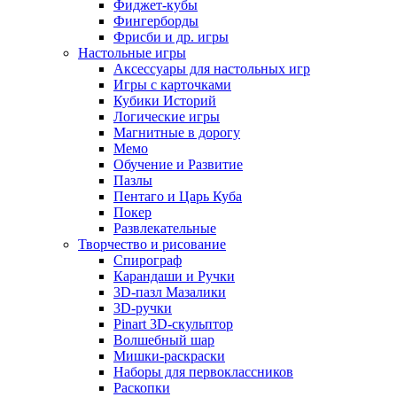
Фиджет-кубы
Фингерборды
Фрисби и др. игры
Настольные игры
Аксессуары для настольных игр
Игры с карточками
Кубики Историй
Логические игры
Магнитные в дорогу
Мемо
Обучение и Развитие
Пазлы
Пентаго и Царь Куба
Покер
Развлекательные
Творчество и рисование
Спирограф
Карандаши и Ручки
3D-пазл Мазалики
3D-ручки
Pinart 3D-скульптор
Волшебный шар
Мишки-раскраски
Наборы для первоклассников
Раскопки