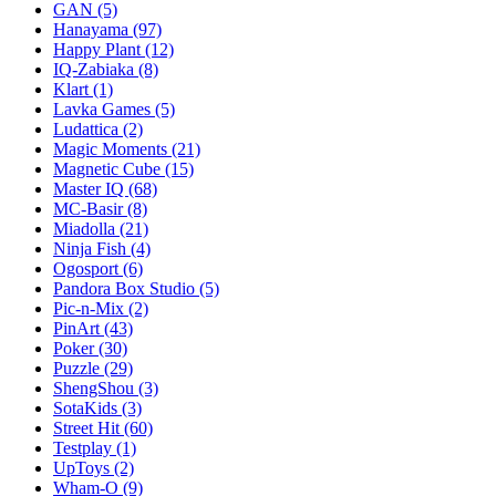
GAN
(5)
Hanayama
(97)
Happy Plant
(12)
IQ-Zabiaka
(8)
Klart
(1)
Lavka Games
(5)
Ludattica
(2)
Magic Moments
(21)
Magnetic Cube
(15)
Master IQ
(68)
MC-Basir
(8)
Miadolla
(21)
Ninja Fish
(4)
Ogosport
(6)
Pandora Box Studio
(5)
Pic-n-Mix
(2)
PinArt
(43)
Poker
(30)
Puzzle
(29)
ShengShou
(3)
SotaKids
(3)
Street Hit
(60)
Testplay
(1)
UpToys
(2)
Wham-O
(9)