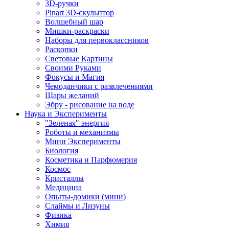
3D-ручки
Pinart 3D-скульптор
Волшебный шар
Мишки-раскраски
Наборы для первоклассников
Раскопки
Световые Картины
Своими Руками
Фокусы и Магия
Чемоданчики с развлечениями
Шары желаний
Эбру - рисование на воде
Наука и Эксперименты
"Зеленая" энергия
Роботы и механизмы
Мини Эксперименты
Биология
Косметика и Парфюмерия
Космос
Кристаллы
Медицина
Опыты-домики (мини)
Слаймы и Лизуны
Физика
Химия