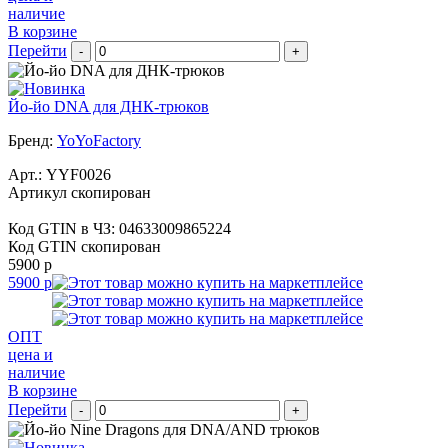
наличие
В корзине
Перейти
-
+
Йо-йо DNA для ДНК-трюков
Бренд:
YoYoFactory
Арт.:
YYF0026
Артикул скопирован
Код GTIN в ЧЗ:
04633009865224
Код GTIN скопирован
5900 р
5900 р
ОПТ
цена и
наличие
В корзине
Перейти
-
+