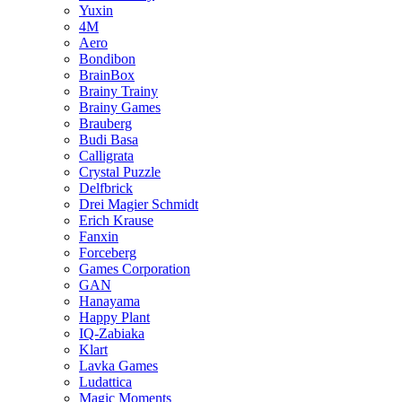
Yuxin
4M
Aero
Bondibon
BrainBox
Brainy Trainy
Brainy Games
Brauberg
Budi Basa
Calligrata
Crystal Puzzle
Delfbrick
Drei Magier Schmidt
Erich Krause
Fanxin
Forceberg
Games Corporation
GAN
Hanayama
Happy Plant
IQ-Zabiaka
Klart
Lavka Games
Ludattica
Magic Moments