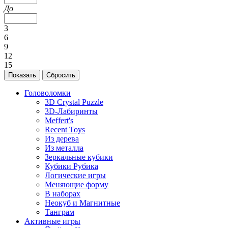
До
3
6
9
12
15
Головоломки
3D Crystal Puzzle
3D-Лабиринты
Meffert's
Recent Toys
Из дерева
Из металла
Зеркальные кубики
Кубики Рубика
Логические игры
Меняющие форму
В наборах
Неокуб и Магнитные
Танграм
Активные игры