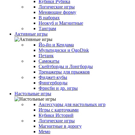
Кубики Рубика
Логические игры
Меняющие форму
В наборах
Неокуб и Магнитные
Танграм
Активные игры
Йо-йо и Кендама
Мультидиски и OgoDisk
Петанк
Самокаты
Скейтборды и Лонгборды
Тренажеры для прыжков
Фиджет-кубы
Фингерборды
Фрисби и др. игры
Настольные игры
Аксессуары для настольных игр
Игры с карточками
Кубики Историй
Логические игры
Магнитные в дорогу
Мемо