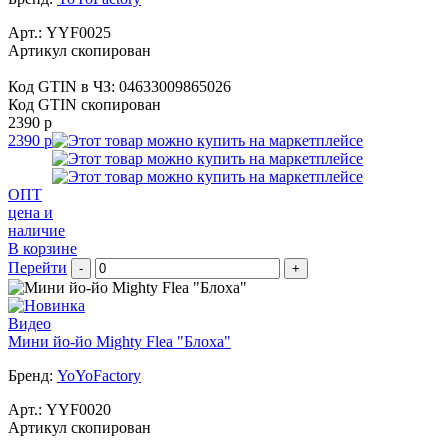
Арт.:
YYF0025
Артикул скопирован
Код GTIN в ЧЗ:
04633009865026
Код GTIN скопирован
2390 р
2390 р
ОПТ
цена и
наличие
В корзине
Перейти
-
+
Видео
Мини йо-йо Mighty Flea "Блоха"
Бренд:
YoYoFactory
Арт.:
YYF0020
Артикул скопирован