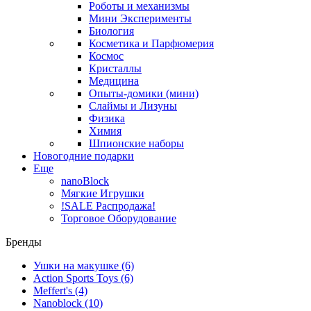
Роботы и механизмы
Мини Эксперименты
Биология
Косметика и Парфюмерия
Космос
Кристаллы
Медицина
Опыты-домики (мини)
Слаймы и Лизуны
Физика
Химия
Шпионские наборы
Новогодние подарки
Еще
nanoBlock
Мягкие Игрушки
!SALE Распродажа!
Торговое Оборудование
Бренды
Ушки на макушке
(6)
Action Sports Toys
(6)
Meffert's
(4)
Nanoblock
(10)