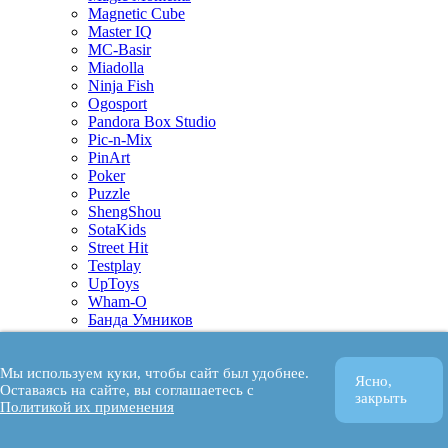
Magnetic Cube
Master IQ
MC-Basir
Miadolla
Ninja Fish
Ogosport
Pandora Box Studio
Pic-n-Mix
PinArt
Poker
Puzzle
ShengShou
SotaKids
Street Hit
Testplay
UpToys
Wham-O
Банда Умников
Бумбарам
Волшебный снег
Мы используем куки, чтобы сайт был удобнее.
ВКФ
Ясно,
Оставаясь на сайте, вы соглашаетесь с
Время Игры
закрыть
Политикой их применения
Дубль 2
Зандер
Золотая Сказка