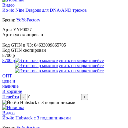
Видео
Йо-йо Nine Dragons для DNA/AND трюков
Бренд:
YoYoFactory
Арт.:
YYF0027
Артикул скопирован
Код GTIN в ЧЗ:
04633009865705
Код GTIN скопирован
8700 р
8700 р
ОПТ
цена и
наличие
В корзине
Перейти
-
+
Видео
Йо-йо Hubstack c 3 подшипниками
Бренд:
YoYoFactory