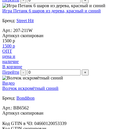
-
+
Игра Петанк 6 шаров из дерева, красный и синий
Бренд:
Street Hit
Арт.:
207-211W
Артикул скопирован
1500 р
1500 р
ОПТ
цена и
наличие
В корзине
Перейти
-
+
Видео
Волчок искромётный синий
Бренд:
Bondibon
Арт.:
BB6562
Артикул скопирован
Код GTIN в ЧЗ:
04660120053339
Код GTIN скопирован