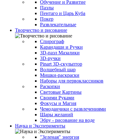
Обучение и Развитие
Пазлы
Пентаго и Царь Куба
Покер
Развлекательные
Творчество и рисование
Спирограф
Карандаши и Ручки
3D-пазл Мазалики
3D-ручки
Pinart 3D-скульптор
Волшебный шар
Мишки-раскраски
Наборы для первоклассников
Раскопки
Световые Картины
Своими Руками
Фокусы и Магия
Чемоданчики с развлечениями
Шары желаний
Эбру - рисование на воде
Наука и Эксперименты
"Зеленая" энергия