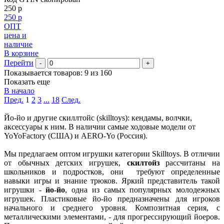
250 р
250 р
ОПТ
цена и
наличие
В корзине
Перейти
-
+
Показывается товаров: 9 из 160
Показать еще
В начало
Пред.
1
2
3
...
18
След.
Йо-йо и другие скиллтойс (skilltoys): кендамы, волчки,
аксессуары к ним. В наличии самые ходовые модели от
YoYoFactory (США) и AERO-Yo (Россия).
Мы предлагаем оптом игрушки категории Skilltoys. В отличии
от обычных детских игрушек,
скилтойз
рассчитаны на
школьников и подростков, они требуют определенные
навыки игры и знание трюков. Яркий представитель такой
игрушки -
й
о-йо
, одна из самых популярных молодежных
игрушек. Пластиковые йо-йо предназначены для игроков
начального и среднего уровня. Композитная серия, с
металлическими элементами, - для прогрессирующий йоеров.