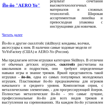
результат сочетания
Йо-йо "AERO Yo"
высокотехнологичных
материалов и сложных
технологий. Широкая
ассортиментная линейка и
превосходная упаковка с
инструкциями для новичков.
Читать далее
Йо-йо и другие скиллтойс (skilltoys): кендамы, волчки,
аксессуары к ним. В наличии самые ходовые модели от
YoYoFactory (США) и AERO-Yo (Россия).
Мы предлагаем оптом игрушки категории Skilltoys. В отличии
от обычных детских игрушек,
скилтойз
рассчитаны на
школьников и подростков, они требуют определенные
навыки игры и знание трюков. Яркий представитель такой
игрушки -
й
о-йо
, одна из самых популярных молодежных
игрушек. Пластиковые йо-йо предназначены для игроков
начального и среднего уровня. Композитная серия, с
металлическими элементами, - для прогрессирующий йоеров.
Полностью металлические йо-йо - это самые лучшие,
профессиональные йо-йо для всех видов трюков и
выступления на соревнованиях. На каждом йо-йо установлен