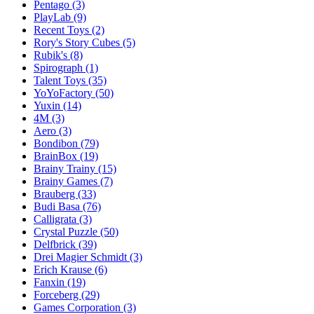
Pentago
(3)
PlayLab
(9)
Recent Toys
(2)
Rory's Story Cubes
(5)
Rubik's
(8)
Spirograph
(1)
Talent Toys
(35)
YoYoFactory
(50)
Yuxin
(14)
4M
(3)
Aero
(3)
Bondibon
(79)
BrainBox
(19)
Brainy Trainy
(15)
Brainy Games
(7)
Brauberg
(33)
Budi Basa
(76)
Calligrata
(3)
Crystal Puzzle
(50)
Delfbrick
(39)
Drei Magier Schmidt
(3)
Erich Krause
(6)
Fanxin
(19)
Forceberg
(29)
Games Corporation
(3)