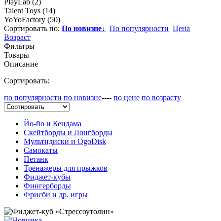
PlayLab
(2)
Talent Toys
(14)
YoYoFactory
(50)
Сортировать по:
По новизне
↓
По популярности
Цена
Возраст
Фильтры
Товары
Описание
Сортировать:
по популярности
по новизне
----
по цене
по возрасту
Йо-йо и Кендама
Скейтборды и Лонгборды
Мультидиски и OgoDisk
Самокаты
Петанк
Тренажеры для прыжков
Фиджет-кубы
Фингерборды
Фрисби и др. игры