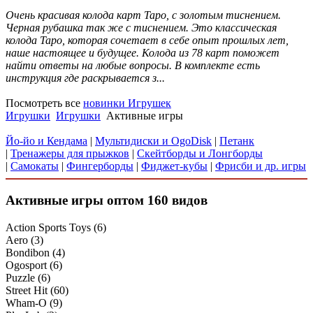
Очень красивая колода карт Таро, с золотым тиснением.
Черная рубашка так же с тиснением. Это классическая
колода Таро, которая сочетает в себе опыт прошлых лет,
наше настоящее и будущее. Колода из 78 карт поможет
найти ответы на любые вопросы. В комплекте есть
инструкция где раскрывается з...
Посмотреть все
новинки Игрушек
Игрушки
Игрушки
Активные игры
Йо-йо и Кендама
|
Мультидиски и OgoDisk
|
Петанк
|
Тренажеры для прыжков
|
Скейтборды и Лонгборды
|
Самокаты
|
Фингерборды
|
Фиджет-кубы
|
Фрисби и др. игры
Активные игры
оптом
160 видов
Action Sports Toys
(6)
Aero
(3)
Bondibon
(4)
Ogosport
(6)
Puzzle
(6)
Street Hit
(60)
Wham-O
(9)