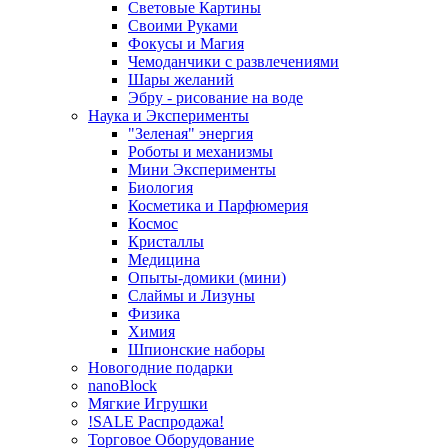
Световые Картины
Своими Руками
Фокусы и Магия
Чемоданчики с развлечениями
Шары желаний
Эбру - рисование на воде
Наука и Эксперименты
"Зеленая" энергия
Роботы и механизмы
Мини Эксперименты
Биология
Косметика и Парфюмерия
Космос
Кристаллы
Медицина
Опыты-домики (мини)
Слаймы и Лизуны
Физика
Химия
Шпионские наборы
Новогодние подарки
nanoBlock
Мягкие Игрушки
!SALE Распродажа!
Торговое Оборудование