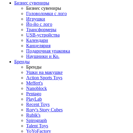
Бизнес сувениры
Бизнес сувениры
Головоломки с лого
Игрушки
Йо-йо с лого
Трансформеры
USB-устройства
Календари
Канцелярия
Подарочная упаковка
Наушники и Ко.
Бренды
Бренды
Ушки на макушке
Action Sports Toys
Meffert's
Nanoblock
Pentago
PlayLab
Recent Toys
Rory's Story Cubes
Rubik's
Spirograph
Talent Toys
YoYoFactory