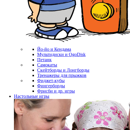
Йо-йо и Кендама
Мультидиски и OgoDisk
Петанк
Самокаты
Скейтборды и Лонгборды
Тренажеры для прыжков
Фиджет-кубы
Фингерборды
Фрисби и др. игры
Настольные игры