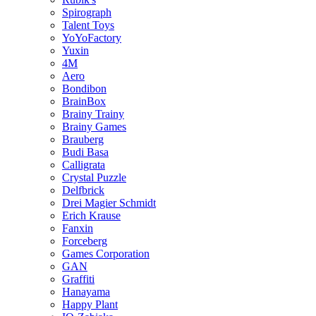
Spirograph
Talent Toys
YoYoFactory
Yuxin
4M
Aero
Bondibon
BrainBox
Brainy Trainy
Brainy Games
Brauberg
Budi Basa
Calligrata
Crystal Puzzle
Delfbrick
Drei Magier Schmidt
Erich Krause
Fanxin
Forceberg
Games Corporation
GAN
Graffiti
Hanayama
Happy Plant