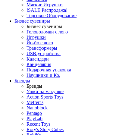
Мягкие Игрушки
!SALE Распродажа!
Торговое Оборудование
Бизнес сувениры
Бизнес сувениры
Головоломки с лого
Игрушки
Йо-йо с лого
Трансформеры
USB-устройства
Календари
Канцелярия
Подарочная упаковка
Наушники и Ко.
Бренды
Бренды
Ушки на макушке
Action Sports Toys
Meffert's
Nanoblock
Pentago
PlayLab
Recent Toys
Rory's Story Cubes
Rubik's