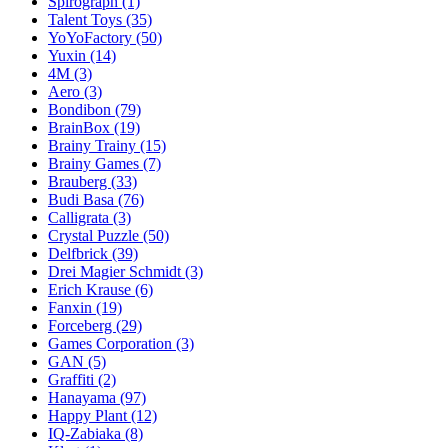
Spirograph
(1)
Talent Toys
(35)
YoYoFactory
(50)
Yuxin
(14)
4M
(3)
Aero
(3)
Bondibon
(79)
BrainBox
(19)
Brainy Trainy
(15)
Brainy Games
(7)
Brauberg
(33)
Budi Basa
(76)
Calligrata
(3)
Crystal Puzzle
(50)
Delfbrick
(39)
Drei Magier Schmidt
(3)
Erich Krause
(6)
Fanxin
(19)
Forceberg
(29)
Games Corporation
(3)
GAN
(5)
Graffiti
(2)
Hanayama
(97)
Happy Plant
(12)
IQ-Zabiaka
(8)