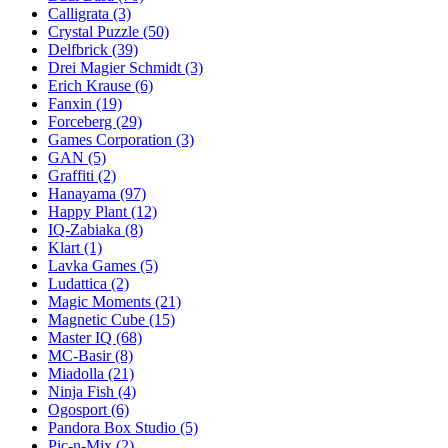
Calligrata
(3)
Crystal Puzzle
(50)
Delfbrick
(39)
Drei Magier Schmidt
(3)
Erich Krause
(6)
Fanxin
(19)
Forceberg
(29)
Games Corporation
(3)
GAN
(5)
Graffiti
(2)
Hanayama
(97)
Happy Plant
(12)
IQ-Zabiaka
(8)
Klart
(1)
Lavka Games
(5)
Ludattica
(2)
Magic Moments
(21)
Magnetic Cube
(15)
Master IQ
(68)
MC-Basir
(8)
Miadolla
(21)
Ninja Fish
(4)
Ogosport
(6)
Pandora Box Studio
(5)
Pic-n-Mix
(2)