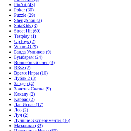
PinArt
(43)
Poker
(30)
Puzzle
(29)
ShengShou
(3)
SotaKids
(3)
Street Hit
(60)
Testplay
(1)
UpToys
(2)
Wham-O
(9)
Банда Умников
(9)
Бумбарам
(24)
Волшебный снег
(3)
ВКФ
(2)
Время Игры
(10)
Дубль 2
(3)
Зандер
(4)
Золотая Сказка
(9)
Какаду
(2)
Каррас
(2)
Лас Играс
(17)
Лео
(2)
Луч
(2)
Лучшие Эксперименты
(16)
Мазалики
(33)
Нескучные Игры
(60)