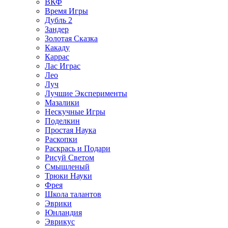
ВКФ
Время Игры
Дубль 2
Зандер
Золотая Сказка
Какаду
Каррас
Лас Играс
Лео
Луч
Лучшие Эксперименты
Мазалики
Нескучные Игры
Поделкин
Простая Наука
Раскопки
Раскрась и Подари
Рисуй Светом
Смышленый
Трюки Науки
Фрея
Школа талантов
Эврики
Юнландия
Эврикус