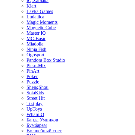
IQ-Zabiaka
Klart
Lavka Games
Ludattica
Magic Moments
Magnetic Cube
Master IQ
MC-Basir
Miadolla
Ninja Fish
Ogosport
Pandora Box Studio
Pic-n-Mix
PinArt
Poker
Puzzle
ShengShou
SotaKids
Street Hit
Testplay
UpToys
Wham-O
Банда Умников
Бумбарам
Волшебный снег