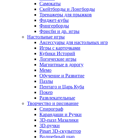
Самокаты
Скейтборды и Лонгборды
Тренажеры для прыжков
Фиджет-кубы
Фингерборды
Фрисби и др. игры
Настольные игры
Аксессуары для настольных игр
Игры с карточками
Кубики Историй
Логические игры
Магнитные в дорогу
Мемо
Обучение и Развитие
Пазлы
Пентаго и Царь Куба
Покер
Развлекательные
Творчество и рисование
Спирограф
Карандаши и Ручки
3D-пазл Мазалики
3D-ручки
Pinart 3D-скульптор
Волшебный шар