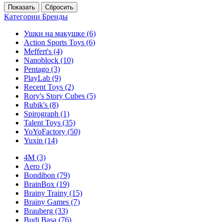
Категории
Бренды
Ушки на макушке
(6)
Action Sports Toys
(6)
Meffert's
(4)
Nanoblock
(10)
Pentago
(3)
PlayLab
(9)
Recent Toys
(2)
Rory's Story Cubes
(5)
Rubik's
(8)
Spirograph
(1)
Talent Toys
(35)
YoYoFactory
(50)
Yuxin
(14)
4M
(3)
Aero
(3)
Bondibon
(79)
BrainBox
(19)
Brainy Trainy
(15)
Brainy Games
(7)
Brauberg
(33)
Budi Basa
(76)