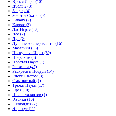
Время Игры
(10)
Дубль 2
(3)
Зандер
(4)
Золотая Сказка
(9)
Какаду
(2)
Каррас
(2)
Лас Играс
(17)
Лео
(2)
Луч
(2)
Лучшие Эксперименты
(16)
Мазалики
(33)
Нескучные Игры
(60)
Поделкин
(3)
Простая Наука
(1)
Раскопки
(47)
Раскрась и Подари
(14)
Рисуй Светом
(3)
Смышленый
(1)
Трюки Науки
(17)
Фрея
(10)
Школа талантов
(1)
Эврики
(10)
Юнландия
(2)
Эврикус
(11)