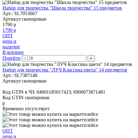
Набор для творчества "Школа творчества" 15 предметов
Арт.:
SL7053667
Артикул скопирован
1790 р
1790 р
ОПТ
цена и
наличие
В корзине
Перейти
-
+
Набор для творчества "ЛУЧ Классика цвета" 14 предметов
Арт.:
SL7387148
Артикул скопирован
Код GTIN в ЧЗ:
04601185017423; 6900073871481
Код GTIN скопирован
р
Временно отсутствует
ОПТ
цена и