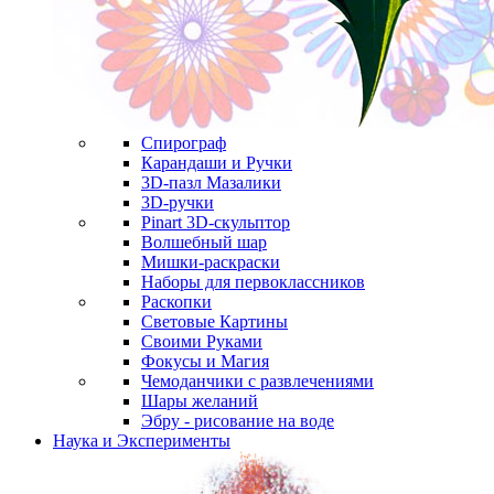
Спирограф
Карандаши и Ручки
3D-пазл Мазалики
3D-ручки
Pinart 3D-скульптор
Волшебный шар
Мишки-раскраски
Наборы для первоклассников
Раскопки
Световые Картины
Своими Руками
Фокусы и Магия
Чемоданчики с развлечениями
Шары желаний
Эбру - рисование на воде
Наука и Эксперименты