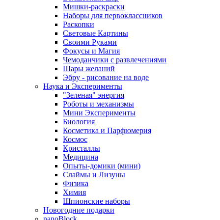
Мишки-раскраски
Наборы для первоклассников
Раскопки
Световые Картины
Своими Руками
Фокусы и Магия
Чемоданчики с развлечениями
Шары желаний
Эбру - рисование на воде
Наука и Эксперименты
"Зеленая" энергия
Роботы и механизмы
Мини Эксперименты
Биология
Косметика и Парфюмерия
Космос
Кристаллы
Медицина
Опыты-домики (мини)
Слаймы и Лизуны
Физика
Химия
Шпионские наборы
Новогодние подарки
nanoBlock