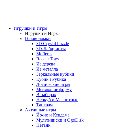
Игрушки и Игры
Игрушки и Игры
Головоломки
3D Crystal Puzzle
3D-Лабиринты
Meffert's
Recent Toys
Из дерева
Из металла
Зеркальные кубики
Кубики Рубика
Логические игры
Меняющие форму
В наборах
Неокуб и Магнитные
Танграм
Активные игры
Йо-йо и Кендама
Мультидиски и OgoDisk
Петанк