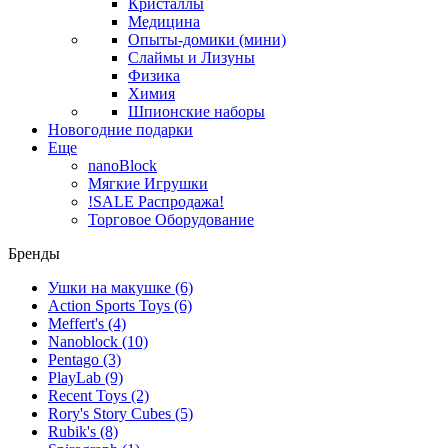
Кристаллы
Медицина
Опыты-домики (мини)
Слаймы и Лизуны
Физика
Химия
Шпионские наборы
Новогодние подарки
Еще
nanoBlock
Мягкие Игрушки
!SALE Распродажа!
Торговое Оборудование
Бренды
Ушки на макушке
(6)
Action Sports Toys
(6)
Meffert's
(4)
Nanoblock
(10)
Pentago
(3)
PlayLab
(9)
Recent Toys
(2)
Rory's Story Cubes
(5)
Rubik's
(8)