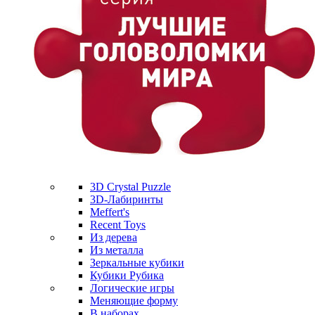
3D Crystal Puzzle
3D-Лабиринты
Meffert's
Recent Toys
Из дерева
Из металла
Зеркальные кубики
Кубики Рубика
Логические игры
Меняющие форму
В наборах