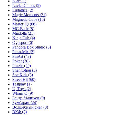
Klart
(1)
Lavka Games
(5)
Ludattica
(2)
Magic Moments
(21)
Magnetic Cube
(15)
Master IQ
(68)
MC-Basir
(8)
Miadolla
(21)
Ninja Fish
(4)
Ogosport
(6)
Pandora Box Studio
(5)
Pic-n-Mix
(2)
PinArt
(43)
Poker
(30)
Puzzle
(29)
ShengShou
(3)
SotaKids
(3)
Street Hit
(60)
Testplay
(1)
UpToys
(2)
Wham-O
(9)
Банда Умников
(9)
Бумбарам
(24)
Волшебный снег
(3)
ВКФ
(2)