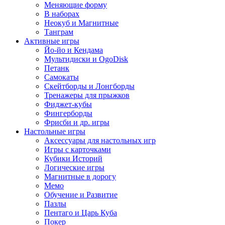
Меняющие форму
В наборах
Неокуб и Магнитные
Танграм
Активные игры
Йо-йо и Кендама
Мультидиски и OgoDisk
Петанк
Самокаты
Скейтборды и Лонгборды
Тренажеры для прыжков
Фиджет-кубы
Фингерборды
Фрисби и др. игры
Настольные игры
Аксессуары для настольных игр
Игры с карточками
Кубики Историй
Логические игры
Магнитные в дорогу
Мемо
Обучение и Развитие
Пазлы
Пентаго и Царь Куба
Покер