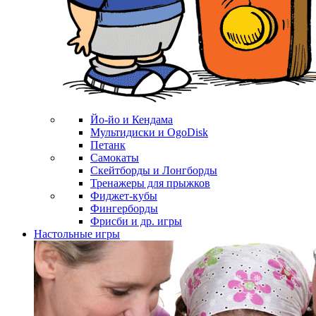
Йо-йо и Кендама
Мультидиски и OgoDisk
Петанк
Самокаты
Скейтборды и Лонгборды
Тренажеры для прыжков
Фиджет-кубы
Фингерборды
Фрисби и др. игры
Настольные игры