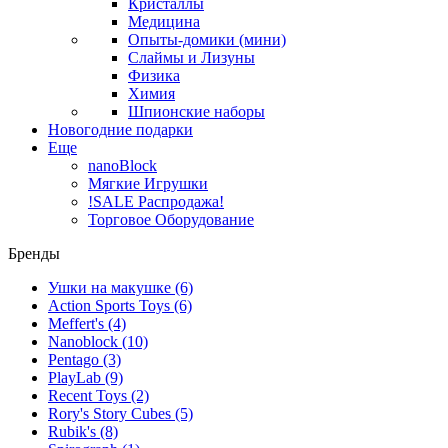
Кристаллы
Медицина
Опыты-домики (мини)
Слаймы и Лизуны
Физика
Химия
Шпионские наборы
Новогодние подарки
Еще
nanoBlock
Мягкие Игрушки
!SALE Распродажа!
Торговое Оборудование
Бренды
Ушки на макушке
(6)
Action Sports Toys
(6)
Meffert's
(4)
Nanoblock
(10)
Pentago
(3)
PlayLab
(9)
Recent Toys
(2)
Rory's Story Cubes
(5)
Rubik's
(8)