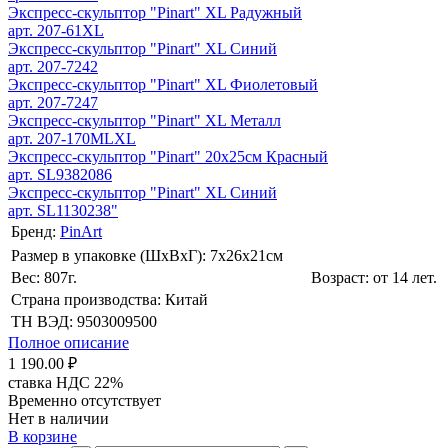
Экспресс-скульптор "Pinart" XL Радужный
арт. 207-61XL
Экспресс-скульптор "Pinart" XL Синий
арт. 207-7242
Экспресс-скульптор "Pinart" XL Фиолетовый
арт. 207-7247
Экспресс-скульптор "Pinart" XL Металл
арт. 207-170MLXL
Экспресс-скульптор "Pinart" 20х25см Красный
арт. SL9382086
Экспресс-скульптор "Pinart" XL Синий
арт. SL1130238"
Бренд:
PinArt
Размер в упаковке (ШхВxГ): 7х26х21cм
Вес: 807г.
Возраст: от 14 лет.
Страна производства: Китай
ТН ВЭД: 9503009500
Полное описание
1 190.00 ₽
ставка НДС 22%
Временно отсутствует
Нет в наличии
В корзине