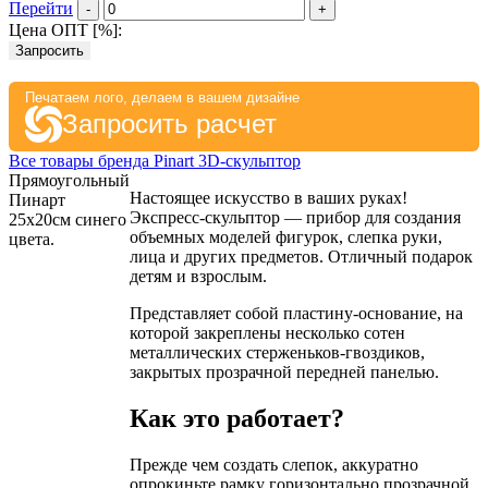
Перейти
-
+
Цена ОПТ [
%
]:
Запросить
Печатаем лого, делаем в вашем дизайне
Запросить расчет
Все товары бренда Pinart 3D-скульптор
Прямоугольный
Настоящее искусство в ваших руках!
Пинарт
Экспресс-скульптор — прибор для создания
25х20см синего
объемных моделей фигурок, слепка руки,
цвета.
лица и других предметов. Отличный подарок
детям и взрослым.
Представляет собой пластину-основание, на
которой закреплены несколько сотен
металлических стерженьков-гвоздиков,
закрытых прозрачной передней панелью.
Как это работает?
Прежде чем создать слепок, аккуратно
опрокиньте рамку горизонтально прозрачной