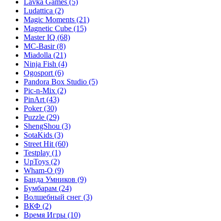
Lavka Games
(5)
Ludattica
(2)
Magic Moments
(21)
Magnetic Cube
(15)
Master IQ
(68)
MC-Basir
(8)
Miadolla
(21)
Ninja Fish
(4)
Ogosport
(6)
Pandora Box Studio
(5)
Pic-n-Mix
(2)
PinArt
(43)
Poker
(30)
Puzzle
(29)
ShengShou
(3)
SotaKids
(3)
Street Hit
(60)
Testplay
(1)
UpToys
(2)
Wham-O
(9)
Банда Умников
(9)
Бумбарам
(24)
Волшебный снег
(3)
ВКФ
(2)
Время Игры
(10)