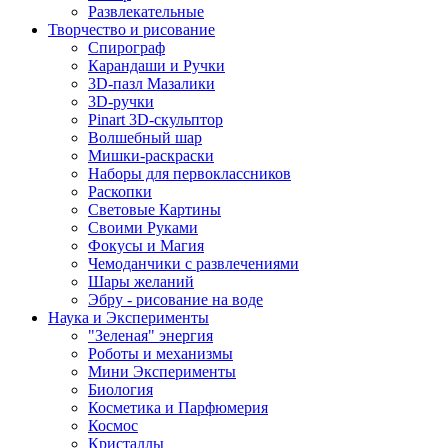
Развлекательные
Творчество и рисование
Спирограф
Карандаши и Ручки
3D-пазл Мазалики
3D-ручки
Pinart 3D-скульптор
Волшебный шар
Мишки-раскраски
Наборы для первоклассников
Раскопки
Световые Картины
Своими Руками
Фокусы и Магия
Чемоданчики с развлечениями
Шары желаний
Эбру - рисование на воде
Наука и Эксперименты
"Зеленая" энергия
Роботы и механизмы
Мини Эксперименты
Биология
Косметика и Парфюмерия
Космос
Кристаллы