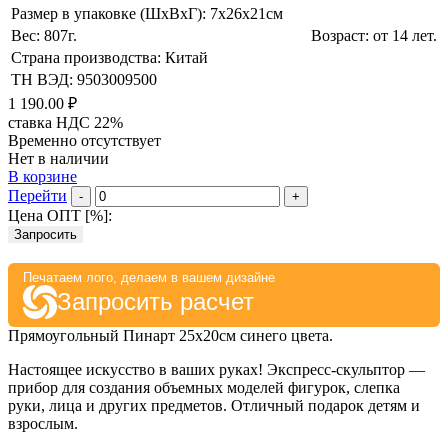
Размер в упаковке (ШхВxГ): 7х26х21cм
Вес: 807г.
Возраст: от 14 лет.
Страна производства: Китай
ТН ВЭД: 9503009500
1 190.00 ₽
ставка НДС 22%
Временно отсутствует
Нет в наличии
В корзине
Перейти
-
+
Цена ОПТ [
%
]:
Запросить
Печатаем лого, делаем в вашем дизайне
Запросить расчет
Прямоугольный Пинарт 25х20см синего цвета.
Настоящее искусство в ваших руках! Экспресс-скульптор —
прибор для создания объемных моделей фигурок, слепка
руки, лица и других предметов. Отличный подарок детям и
взрослым.