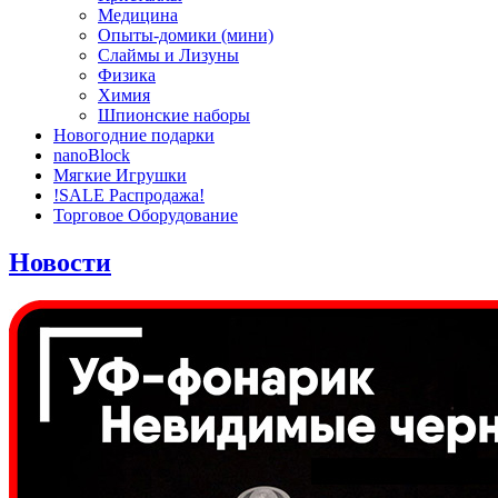
Медицина
Опыты-домики (мини)
Слаймы и Лизуны
Физика
Химия
Шпионские наборы
Новогодние подарки
nanoBlock
Мягкие Игрушки
!SALE Распродажа!
Торговое Оборудование
Новости