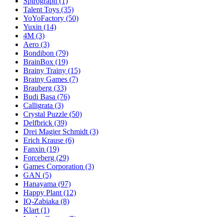
Spirograph
(1)
Talent Toys
(35)
YoYoFactory
(50)
Yuxin
(14)
4M
(3)
Aero
(3)
Bondibon
(79)
BrainBox
(19)
Brainy Trainy
(15)
Brainy Games
(7)
Brauberg
(33)
Budi Basa
(76)
Calligrata
(3)
Crystal Puzzle
(50)
Delfbrick
(39)
Drei Magier Schmidt
(3)
Erich Krause
(6)
Fanxin
(19)
Forceberg
(29)
Games Corporation
(3)
GAN
(5)
Hanayama
(97)
Happy Plant
(12)
IQ-Zabiaka
(8)
Klart
(1)