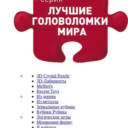
3D Crystal Puzzle
3D-Лабиринты
Meffert's
Recent Toys
Из дерева
Из металла
Зеркальные кубики
Кубики Рубика
Логические игры
Меняющие форму
В наборах