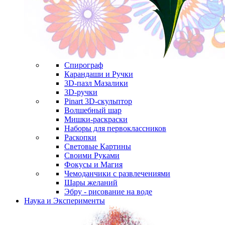
Спирограф
Карандаши и Ручки
3D-пазл Мазалики
3D-ручки
Pinart 3D-скульптор
Волшебный шар
Мишки-раскраски
Наборы для первоклассников
Раскопки
Световые Картины
Своими Руками
Фокусы и Магия
Чемоданчики с развлечениями
Шары желаний
Эбру - рисование на воде
Наука и Эксперименты