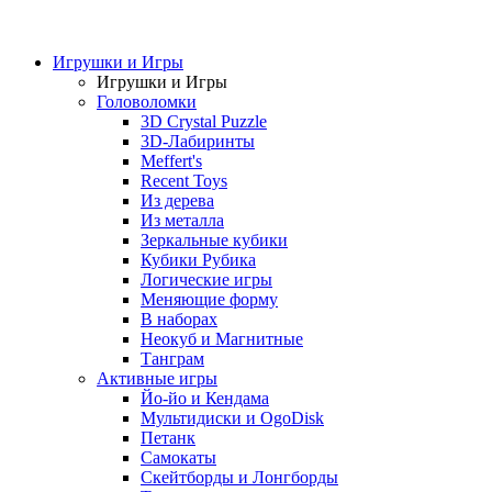
Игрушки и Игры
Игрушки и Игры
Головоломки
3D Crystal Puzzle
3D-Лабиринты
Meffert's
Recent Toys
Из дерева
Из металла
Зеркальные кубики
Кубики Рубика
Логические игры
Меняющие форму
В наборах
Неокуб и Магнитные
Танграм
Активные игры
Йо-йо и Кендама
Мультидиски и OgoDisk
Петанк
Самокаты
Скейтборды и Лонгборды