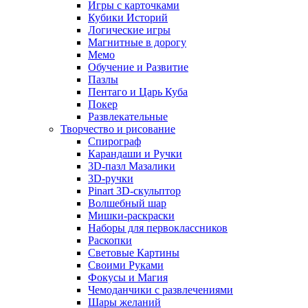
Игры с карточками
Кубики Историй
Логические игры
Магнитные в дорогу
Мемо
Обучение и Развитие
Пазлы
Пентаго и Царь Куба
Покер
Развлекательные
Творчество и рисование
Спирограф
Карандаши и Ручки
3D-пазл Мазалики
3D-ручки
Pinart 3D-скульптор
Волшебный шар
Мишки-раскраски
Наборы для первоклассников
Раскопки
Световые Картины
Своими Руками
Фокусы и Магия
Чемоданчики с развлечениями
Шары желаний