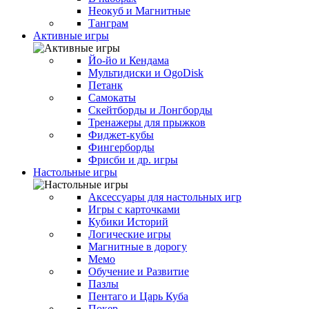
Неокуб и Магнитные
Танграм
Активные игры
Йо-йо и Кендама
Мультидиски и OgoDisk
Петанк
Самокаты
Скейтборды и Лонгборды
Тренажеры для прыжков
Фиджет-кубы
Фингерборды
Фрисби и др. игры
Настольные игры
Аксессуары для настольных игр
Игры с карточками
Кубики Историй
Логические игры
Магнитные в дорогу
Мемо
Обучение и Развитие
Пазлы
Пентаго и Царь Куба
Покер