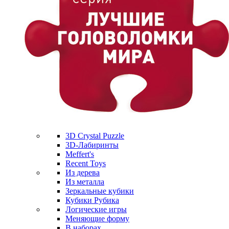
3D Crystal Puzzle
3D-Лабиринты
Meffert's
Recent Toys
Из дерева
Из металла
Зеркальные кубики
Кубики Рубика
Логические игры
Меняющие форму
В наборах