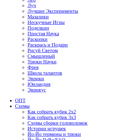
Луч
Лучшие Эксперименты
Мазалики
Нескучные Игры
Поделкин
Простая Наука
Раскопки
Раскрась и Подари
Рисуй Светом
Смышленый
Трюки Науки
Фрея
Школа талантов
Эврики
Юнландия
Эврикус
ОПТ
Схемы
Как собрать кубик 2х2
Как собрать кубик 3х3
Схемы сборки головоломок
Истории игрушек
Йо-Йо термины и трюки
Йо-Йо ЧаВо/FAQ