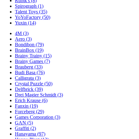
Rubik's
(8)
Spirograph
(1)
Talent Toys
(35)
YoYoFactory
(50)
Yuxin
(14)
4M
(3)
Aero
(3)
Bondibon
(79)
BrainBox
(19)
Brainy Trainy
(15)
Brainy Games
(7)
Brauberg
(33)
Budi Basa
(76)
Calligrata
(3)
Crystal Puzzle
(50)
Delfbrick
(39)
Drei Magier Schmidt
(3)
Erich Krause
(6)
Fanxin
(19)
Forceberg
(29)
Games Corporation
(3)
GAN
(5)
Graffiti
(2)
Hanayama
(97)