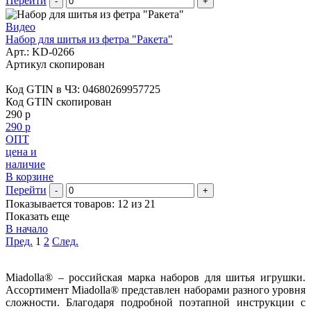
Перейти
-
+
Видео
Набор для шитья из фетра "Ракета"
Арт.:
KD-0266
Артикул скопирован
Код GTIN в ЧЗ:
04680269957725
Код GTIN скопирован
290 р
290 р
ОПТ
цена и
наличие
В корзине
Перейти
-
+
Показывается товаров: 12 из 21
Показать еще
В начало
Пред.
1
2
След.
Miadolla® – российская марка наборов для шитья игрушки.
Ассортимент Miadolla® представлен наборами разного уровня
сложности. Благодаря подробной поэтапной инструкции с