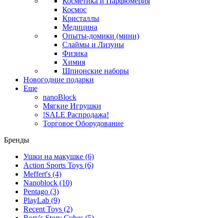
Косметика и Парфюмерия
Космос
Кристаллы
Медицина
Опыты-домики (мини)
Слаймы и Лизуны
Физика
Химия
Шпионские наборы
Новогодние подарки
Еще
nanoBlock
Мягкие Игрушки
!SALE Распродажа!
Торговое Оборудование
Бренды
Ушки на макушке
(6)
Action Sports Toys
(6)
Meffert's
(4)
Nanoblock
(10)
Pentago
(3)
PlayLab
(9)
Recent Toys
(2)
Rory's Story Cubes
(5)