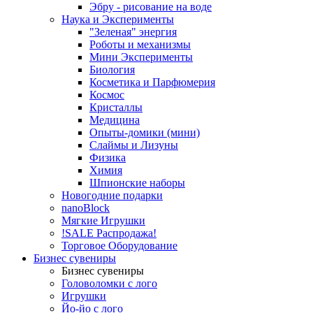
Эбру - рисование на воде
Наука и Эксперименты
"Зеленая" энергия
Роботы и механизмы
Мини Эксперименты
Биология
Косметика и Парфюмерия
Космос
Кристаллы
Медицина
Опыты-домики (мини)
Слаймы и Лизуны
Физика
Химия
Шпионские наборы
Новогодние подарки
nanoBlock
Мягкие Игрушки
!SALE Распродажа!
Торговое Оборудование
Бизнес сувениры
Бизнес сувениры
Головоломки с лого
Игрушки
Йо-йо с лого