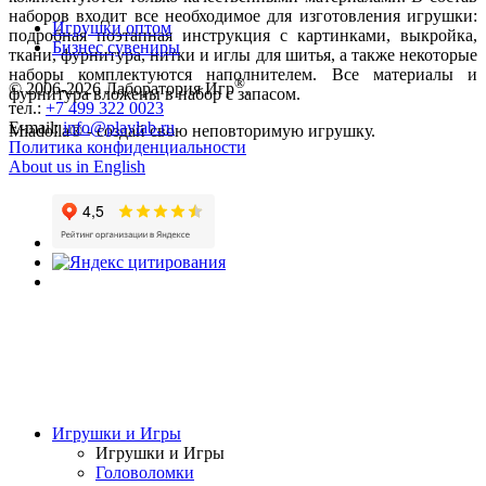
наборов входит все необходимое для изготовления игрушки:
Игрушки оптом
подробная поэтапная инструкция с картинками, выкройка,
Бизнес сувениры
ткани, фурнитура, нитки и иглы для шитья, а также некоторые
наборы комплектуются наполнителем. Все материалы и
®
© 2006-2026 Лаборатория Игр
.
фурнитура вложены в набор с запасом.
тел.:
+7 499 322 0023
E-mail:
info@playlab.ru
Miadolla® - создай свою неповторимую игрушку.
Политика конфиденциальности
About us in English
Игрушки и Игры
Игрушки и Игры
Головоломки