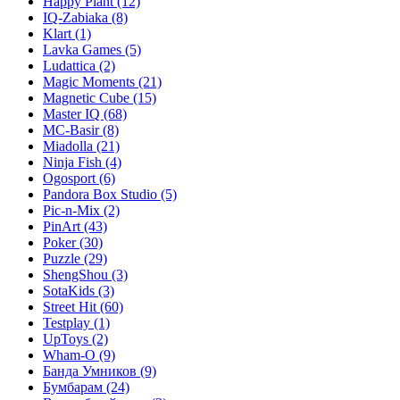
Happy Plant
(12)
IQ-Zabiaka
(8)
Klart
(1)
Lavka Games
(5)
Ludattica
(2)
Magic Moments
(21)
Magnetic Cube
(15)
Master IQ
(68)
MC-Basir
(8)
Miadolla
(21)
Ninja Fish
(4)
Ogosport
(6)
Pandora Box Studio
(5)
Pic-n-Mix
(2)
PinArt
(43)
Poker
(30)
Puzzle
(29)
ShengShou
(3)
SotaKids
(3)
Street Hit
(60)
Testplay
(1)
UpToys
(2)
Wham-O
(9)
Банда Умников
(9)
Бумбарам
(24)