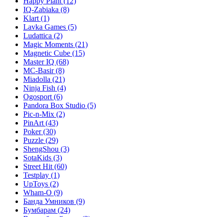
Happy Plant
(12)
IQ-Zabiaka
(8)
Klart
(1)
Lavka Games
(5)
Ludattica
(2)
Magic Moments
(21)
Magnetic Cube
(15)
Master IQ
(68)
MC-Basir
(8)
Miadolla
(21)
Ninja Fish
(4)
Ogosport
(6)
Pandora Box Studio
(5)
Pic-n-Mix
(2)
PinArt
(43)
Poker
(30)
Puzzle
(29)
ShengShou
(3)
SotaKids
(3)
Street Hit
(60)
Testplay
(1)
UpToys
(2)
Wham-O
(9)
Банда Умников
(9)
Бумбарам
(24)