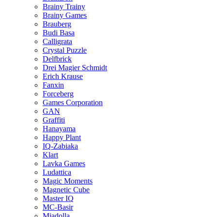
Brainy Trainy
Brainy Games
Brauberg
Budi Basa
Calligrata
Crystal Puzzle
Delfbrick
Drei Magier Schmidt
Erich Krause
Fanxin
Forceberg
Games Corporation
GAN
Graffiti
Hanayama
Happy Plant
IQ-Zabiaka
Klart
Lavka Games
Ludattica
Magic Moments
Magnetic Cube
Master IQ
MC-Basir
Miadolla