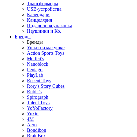
Трансформеры
USB-устройства
Календари
Канцелярия
Подарочная упаковка
Наушники и Ко.
Бренды
Бренды
Ушки на макушке
Action Sports Toys
Meffert's
Nanoblock
Pentago
PlayLab
Recent Toys
Rory's Story Cubes
Rubik's
Spirograph
Talent Toys
YoYoFactory
Yuxin
4M
Aero
Bondibon
BrainBox