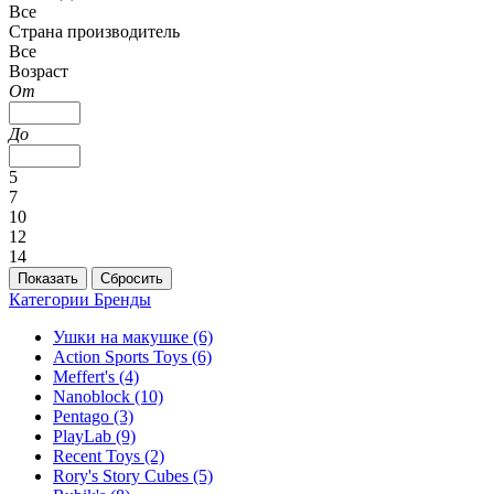
Все
Страна производитель
Все
Возраст
От
До
5
7
10
12
14
Категории
Бренды
Ушки на макушке
(6)
Action Sports Toys
(6)
Meffert's
(4)
Nanoblock
(10)
Pentago
(3)
PlayLab
(9)
Recent Toys
(2)
Rory's Story Cubes
(5)