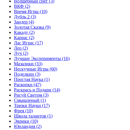
Волшебный снег
(3)
ВКФ
(2)
Время Игры
(10)
Дубль 2
(3)
Зандер
(4)
Золотая Сказка
(9)
Какаду
(2)
Каррас
(2)
Лас Играс
(17)
Лео
(2)
Луч
(2)
Лучшие Эксперименты
(16)
Мазалики
(33)
Нескучные Игры
(60)
Поделкин
(3)
Простая Наука
(1)
Раскопки
(47)
Раскрась и Подари
(14)
Рисуй Светом
(3)
Смышленый
(1)
Трюки Науки
(17)
Фрея
(10)
Школа талантов
(1)
Эврики
(10)
Юнландия
(2)