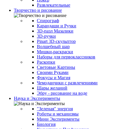
Развлекательные
Творчество и рисование
Спирограф
Карандаши и Ручки
3D-пазл Мазалики
3D-ручки
Pinart 3D-скульптор
Волшебный шар
Мишки-раскраски
Наборы для первоклассников
Раскопки
Световые Картины
Своими Руками
Фокусы и Магия
Чемоданчики с развлечениями
Шары желаний
Эбру - рисование на воде
Наука и Эксперименты
"Зеленая" энергия
Роботы и механизмы
Мини Эксперименты
Биология