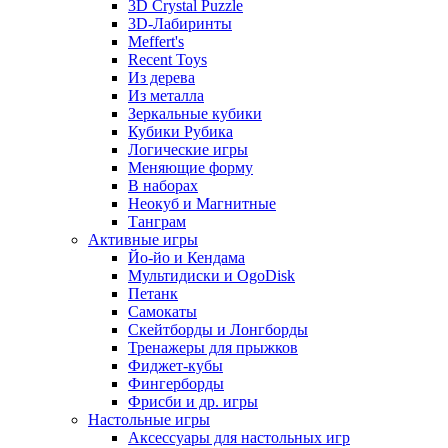
3D Crystal Puzzle
3D-Лабиринты
Meffert's
Recent Toys
Из дерева
Из металла
Зеркальные кубики
Кубики Рубика
Логические игры
Меняющие форму
В наборах
Неокуб и Магнитные
Танграм
Активные игры
Йо-йо и Кендама
Мультидиски и OgoDisk
Петанк
Самокаты
Скейтборды и Лонгборды
Тренажеры для прыжков
Фиджет-кубы
Фингерборды
Фрисби и др. игры
Настольные игры
Аксессуары для настольных игр