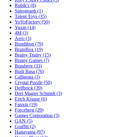
Rubik's
(8)
Spirograph
(1)
Talent Toys
(35)
YoYoFactory
(50)
Yuxin
(14)
4M
(3)
Aero
(3)
Bondibon
(79)
BrainBox
(19)
Brainy Trainy
(15)
Brainy Games
(7)
Brauberg
(33)
Budi Basa
(76)
Calligrata
(3)
Crystal Puzzle
(50)
Delfbrick
(39)
Drei Magier Schmidt
(3)
Erich Krause
(6)
Fanxin
(19)
Forceberg
(29)
Games Corporation
(3)
GAN
(5)
Graffiti
(2)
Hanayama
(97)