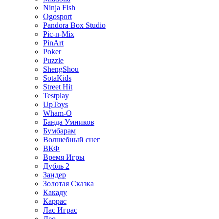
Ninja Fish
Ogosport
Pandora Box Studio
Pic-n-Mix
PinArt
Poker
Puzzle
ShengShou
SotaKids
Street Hit
Testplay
UpToys
Wham-O
Банда Умников
Бумбарам
Волшебный снег
ВКФ
Время Игры
Дубль 2
Зандер
Золотая Сказка
Какаду
Каррас
Лас Играс
Лео