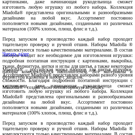
картинками, даже начинающая рукодельница сможет
изготовить любую игрушку из любого набора. Коллекция
Miadolla® представлена оригинальными и разнообразными
дизайнами на любой вкус. Ассортимент постоянно
пополняется новыми дизайнами, созданными из различных
материалов (100% хлопок, плюш, флис и т.д.).
Перед запуском в производство каждый набор проходит
тщательную проверку и ручной отшив. Наборы Miadolla ®
комплектуются только качественными материалами. В состав
Читать далее
наборов входит все необходимое для изготовления игрушки:
подробная поэтапная инструкция с картинками, выкройка,
ткани, фурнитура, нитки и иглы для шитья, а также некоторые
Miadolla® – российская марка наборов для шитья игрушки.
наборы комплектуются наполнителем. Все материалы и
Ассортимент Miadolla® представлен наборами разного уровня
фурнитура вложены в набор с запасом.
сложности. Благодаря подробной поэтапной инструкции с
картинками, даже начинающая рукодельница сможет
Miadolla® - создай свою неповторимую игрушку.
изготовить любую игрушку из любого набора. Коллекция
Miadolla® представлена оригинальными и разнообразными
дизайнами на любой вкус. Ассортимент постоянно
пополняется новыми дизайнами, созданными из различных
материалов (100% хлопок, плюш, флис и т.д.).
Перед запуском в производство каждый набор проходит
тщательную проверку и ручной отшив. Наборы Miadolla ®
комплектуются только качественными материалами. В состав