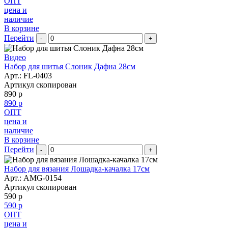
ОПТ
цена и
наличие
В корзине
Перейти
-
+
Видео
Набор для шитья Слоник Дафна 28см
Арт.:
FL-0403
Артикул скопирован
890 р
890 р
ОПТ
цена и
наличие
В корзине
Перейти
-
+
Набор для вязания Лошадка-качалка 17см
Арт.:
AMG-0154
Артикул скопирован
590 р
590 р
ОПТ
цена и