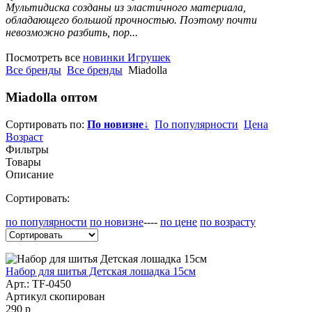
Мультидиска созданы из эластичного материала,
обладающего большой прочностью. Поэтому почти
невозможно разбить, пор...
Посмотреть все
новинки Игрушек
Все бренды
Все бренды
Miadolla
Miadolla
оптом
Сортировать по:
По новизне
↓
По популярности
Цена
Возраст
Фильтры
Товары
Описание
Сортировать:
по популярности
по новизне
----
по цене
по возрасту
Набор для шитья Детская лошадка 15см
Арт.:
TF-0450
Артикул скопирован
290 р