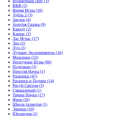
Волшебный снег
(3)
ВКФ
(2)
Время Игры
(10)
Дубль 2
(3)
Зандер
(4)
Золотая Сказка
(9)
Какаду
(2)
Каррас
(2)
Лас Играс
(17)
Лео
(2)
Луч
(2)
Лучшие Эксперименты
(16)
Мазалики
(33)
Нескучные Игры
(60)
Поделкин
(3)
Простая Наука
(1)
Раскопки
(47)
Раскрась и Подари
(14)
Рисуй Светом
(3)
Смышленый
(1)
Трюки Науки
(17)
Фрея
(10)
Школа талантов
(1)
Эврики
(10)
Юнландия
(2)