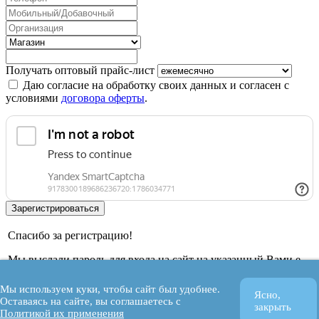
Получать оптовый прайс-лист
Даю согласие на обработку своих данных и согласен с
условиями
договора оферты
.
Спасибо за регистрацию!
Мы выслали пароль для входа на сайт на указанный Вами e-
mail.
Мы используем куки, чтобы сайт был удобнее.
Ясно,
OK
Оставаясь на сайте, вы соглашаетесь с
закрыть
Политикой их применения