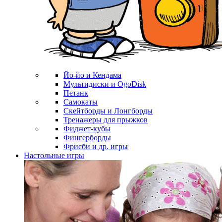
Йо-йо и Кендама
Мультидиски и OgoDisk
Петанк
Самокаты
Скейтборды и Лонгборды
Тренажеры для прыжков
Фиджет-кубы
Фингерборды
Фрисби и др. игры
Настольные игры