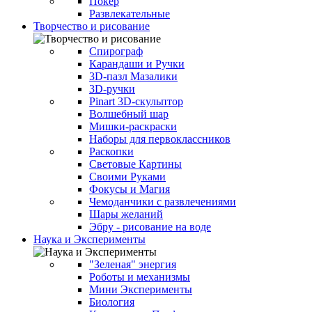
Покер
Развлекательные
Творчество и рисование
Спирограф
Карандаши и Ручки
3D-пазл Мазалики
3D-ручки
Pinart 3D-скульптор
Волшебный шар
Мишки-раскраски
Наборы для первоклассников
Раскопки
Световые Картины
Своими Руками
Фокусы и Магия
Чемоданчики с развлечениями
Шары желаний
Эбру - рисование на воде
Наука и Эксперименты
"Зеленая" энергия
Роботы и механизмы
Мини Эксперименты
Биология