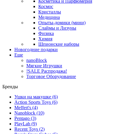
Косметика и Парфюмерия
Космос
Кристаллы
Медицина
Опыты-домики (мини)
Слаймы и Лизуны
Физика
Химия
Шпионские наборы
Новогодние подарки
Еще
nanoBlock
Мягкие Игрушки
!SALE Распродажа!
Торговое Оборудование
Бренды
Ушки на макушке
(6)
Action Sports Toys
(6)
Meffert's
(4)
Nanoblock
(10)
Pentago
(3)
PlayLab
(9)
Recent Toys
(2)