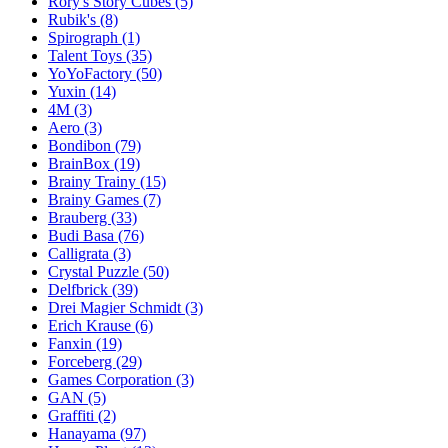
Rory's Story Cubes
(5)
Rubik's
(8)
Spirograph
(1)
Talent Toys
(35)
YoYoFactory
(50)
Yuxin
(14)
4M
(3)
Aero
(3)
Bondibon
(79)
BrainBox
(19)
Brainy Trainy
(15)
Brainy Games
(7)
Brauberg
(33)
Budi Basa
(76)
Calligrata
(3)
Crystal Puzzle
(50)
Delfbrick
(39)
Drei Magier Schmidt
(3)
Erich Krause
(6)
Fanxin
(19)
Forceberg
(29)
Games Corporation
(3)
GAN
(5)
Graffiti
(2)
Hanayama
(97)