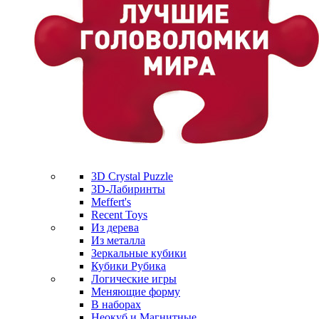
3D Crystal Puzzle
3D-Лабиринты
Meffert's
Recent Toys
Из дерева
Из металла
Зеркальные кубики
Кубики Рубика
Логические игры
Меняющие форму
В наборах
Неокуб и Магнитные