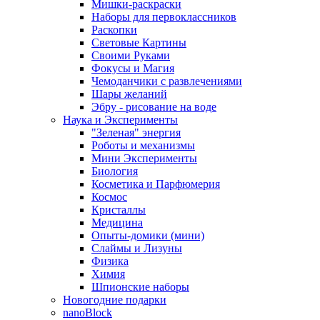
Мишки-раскраски
Наборы для первоклассников
Раскопки
Световые Картины
Своими Руками
Фокусы и Магия
Чемоданчики с развлечениями
Шары желаний
Эбру - рисование на воде
Наука и Эксперименты
"Зеленая" энергия
Роботы и механизмы
Мини Эксперименты
Биология
Косметика и Парфюмерия
Космос
Кристаллы
Медицина
Опыты-домики (мини)
Слаймы и Лизуны
Физика
Химия
Шпионские наборы
Новогодние подарки
nanoBlock