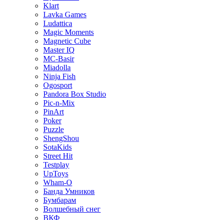
Klart
Lavka Games
Ludattica
Magic Moments
Magnetic Cube
Master IQ
MC-Basir
Miadolla
Ninja Fish
Ogosport
Pandora Box Studio
Pic-n-Mix
PinArt
Poker
Puzzle
ShengShou
SotaKids
Street Hit
Testplay
UpToys
Wham-O
Банда Умников
Бумбарам
Волшебный снег
ВКФ