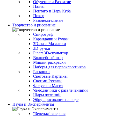
Обучение и Развитие
Пазлы
Пентаго и Царь Куба
Покер
Развлекательные
Творчество и рисование
Спирограф
Карандаши и Ручки
3D-пазл Мазалики
3D-ручки
Pinart 3D-скульптор
Волшебный шар
Мишки-раскраски
Наборы для первоклассников
Раскопки
Световые Картины
Своими Руками
Фокусы и Магия
Чемоданчики с развлечениями
Шары желаний
Эбру - рисование на воде
Наука и Эксперименты
"Зеленая" энергия