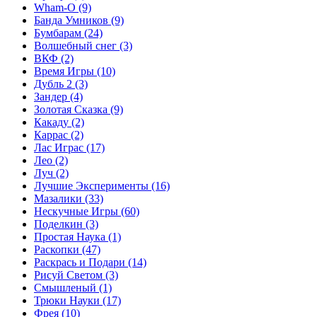
Wham-O
(9)
Банда Умников
(9)
Бумбарам
(24)
Волшебный снег
(3)
ВКФ
(2)
Время Игры
(10)
Дубль 2
(3)
Зандер
(4)
Золотая Сказка
(9)
Какаду
(2)
Каррас
(2)
Лас Играс
(17)
Лео
(2)
Луч
(2)
Лучшие Эксперименты
(16)
Мазалики
(33)
Нескучные Игры
(60)
Поделкин
(3)
Простая Наука
(1)
Раскопки
(47)
Раскрась и Подари
(14)
Рисуй Светом
(3)
Смышленый
(1)
Трюки Науки
(17)
Фрея
(10)