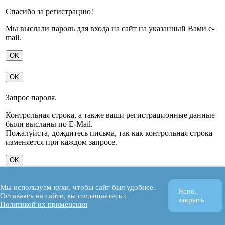
Спасибо за регистрацию!
Мы выслали пароль для входа на сайт на указанный Вами e-
mail.
OK
OK
Запрос пароля.
Контрольная строка, а также ваши регистрационные данные
были высланы по E-Mail.
Пожалуйста, дождитесь письма, так как контрольная строка
изменяется при каждом запросе.
OK
×
Мы используем куки, чтобы сайт был удобнее.
Спасибо!
Ясно,
Оставаясь на сайте, вы соглашаетесь с
закрыть
Политикой их применения
Мы получили ваш запрос и в ближайшее время ответим вам.
OK