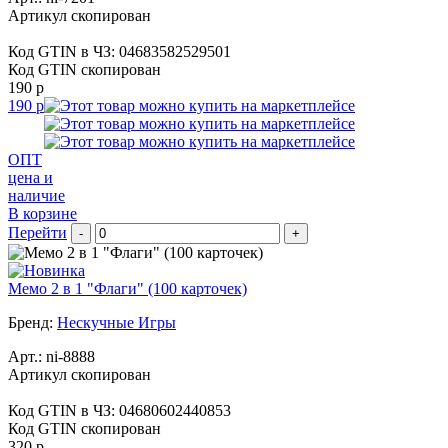
Артикул скопирован
Код GTIN в ЧЗ:
04683582529501
Код GTIN скопирован
190 р
190 р
ОПТ
цена и
наличие
В корзине
Перейти
-
+
Мемо 2 в 1 "Флаги" (100 карточек)
Бренд:
Нескучные Игры
Арт.:
ni-8888
Артикул скопирован
Код GTIN в ЧЗ:
04680602440853
Код GTIN скопирован
320 р