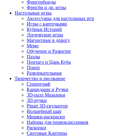
Фингерборды
Фрисби и др. игры
Настольные игры
Аксессуары для настольных игр
Игры с карточками
Кубики Историй
Логические игры
Магнитные в дорогу
Мемо
Обучение и Развитие
Пазлы
Пентаго и Царь Куба
Покер
Развлекательные
Творчество и рисование
Спирограф
Карандаши и Ручки
3D-пазл Мазалики
3D-ручки
Pinart 3D-скульптор
Волшебный шар
Мишки-раскраски
Наборы для первоклассников
Раскопки
Световые Картины