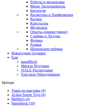
Роботы и механизмы
Мини Эксперименты
Биология
Косметика и Парфюмерия
Космос
Кристаллы
Медицина
Опыты-домики (мини)
Слаймы и Лизуны
Физика
Химия
Шпионские наборы
Новогодние подарки
Еще
nanoBlock
Мягкие Игрушки
!SALE Распродажа!
Торговое Оборудование
Бренды
Ушки на макушке
(6)
Action Sports Toys
(6)
Meffert's
(4)
Nanoblock
(10)