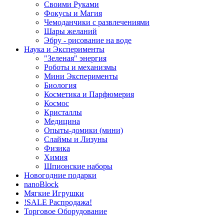
Своими Руками
Фокусы и Магия
Чемоданчики с развлечениями
Шары желаний
Эбру - рисование на воде
Наука и Эксперименты
"Зеленая" энергия
Роботы и механизмы
Мини Эксперименты
Биология
Косметика и Парфюмерия
Космос
Кристаллы
Медицина
Опыты-домики (мини)
Слаймы и Лизуны
Физика
Химия
Шпионские наборы
Новогодние подарки
nanoBlock
Мягкие Игрушки
!SALE Распродажа!
Торговое Оборудование