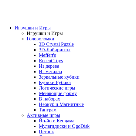
Игрушки и Игры
Игрушки и Игры
Головоломки
3D Crystal Puzzle
3D-Лабиринты
Meffert's
Recent Toys
Из дерева
Из металла
Зеркальные кубики
Кубики Рубика
Логические игры
Меняющие форму
В наборах
Неокуб и Магнитные
Танграм
Активные игры
Йо-йо и Кендама
Мультидиски и OgoDisk
Петанк