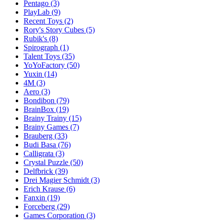
Pentago
(3)
PlayLab
(9)
Recent Toys
(2)
Rory's Story Cubes
(5)
Rubik's
(8)
Spirograph
(1)
Talent Toys
(35)
YoYoFactory
(50)
Yuxin
(14)
4M
(3)
Aero
(3)
Bondibon
(79)
BrainBox
(19)
Brainy Trainy
(15)
Brainy Games
(7)
Brauberg
(33)
Budi Basa
(76)
Calligrata
(3)
Crystal Puzzle
(50)
Delfbrick
(39)
Drei Magier Schmidt
(3)
Erich Krause
(6)
Fanxin
(19)
Forceberg
(29)
Games Corporation
(3)