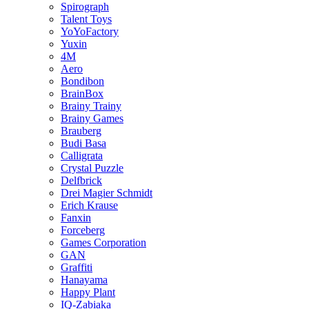
Spirograph
Talent Toys
YoYoFactory
Yuxin
4M
Aero
Bondibon
BrainBox
Brainy Trainy
Brainy Games
Brauberg
Budi Basa
Calligrata
Crystal Puzzle
Delfbrick
Drei Magier Schmidt
Erich Krause
Fanxin
Forceberg
Games Corporation
GAN
Graffiti
Hanayama
Happy Plant
IQ-Zabiaka