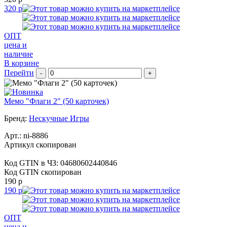
320 р
ОПТ
цена и
наличие
В корзине
Перейти
-
+
Мемо "Флаги 2" (50 карточек)
Бренд:
Нескучные Игры
Арт.:
ni-8886
Артикул скопирован
Код GTIN в ЧЗ:
04680602440846
Код GTIN скопирован
190 р
190 р
ОПТ
цена и