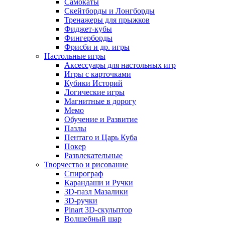
Самокаты
Скейтборды и Лонгборды
Тренажеры для прыжков
Фиджет-кубы
Фингерборды
Фрисби и др. игры
Настольные игры
Аксессуары для настольных игр
Игры с карточками
Кубики Историй
Логические игры
Магнитные в дорогу
Мемо
Обучение и Развитие
Пазлы
Пентаго и Царь Куба
Покер
Развлекательные
Творчество и рисование
Спирограф
Карандаши и Ручки
3D-пазл Мазалики
3D-ручки
Pinart 3D-скульптор
Волшебный шар