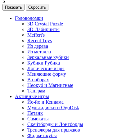
5
Головоломки
3D Crystal Puzzle
3D-Лабиринты
Meffert's
Recent Toys
Из дерева
Из металла
Зеркальные кубики
Кубики Рубика
Логические игры
Меняющие форму
В наборах
Неокуб и Магнитные
Танграм
Активные игры
Йо-йо и Кендама
Мультидиски и OgoDisk
Петанк
Самокаты
Скейтборды и Лонгборды
Тренажеры для прыжков
Фиджет-кубы