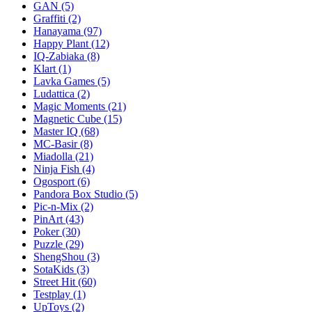
GAN
(5)
Graffiti
(2)
Hanayama
(97)
Happy Plant
(12)
IQ-Zabiaka
(8)
Klart
(1)
Lavka Games
(5)
Ludattica
(2)
Magic Moments
(21)
Magnetic Cube
(15)
Master IQ
(68)
MC-Basir
(8)
Miadolla
(21)
Ninja Fish
(4)
Ogosport
(6)
Pandora Box Studio
(5)
Pic-n-Mix
(2)
PinArt
(43)
Poker
(30)
Puzzle
(29)
ShengShou
(3)
SotaKids
(3)
Street Hit
(60)
Testplay
(1)
UpToys
(2)