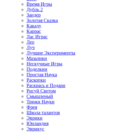
Время Игры
Дубль 2
Зандер
Золотая Сказка
Какаду
Каррас
Лас Играс
Лео
Луч
Лучшие Эксперименты
Мазалики
Нескучные Игры
Поделкин
Простая Наука
Раскопки
Раскрась и Подари
Рисуй Светом
Смышленый
Трюки Науки
Фрея
Школа талантов
Эврики
Юнландия
Эврикус