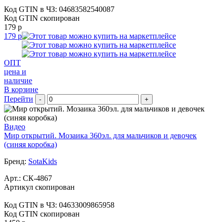
Код GTIN в ЧЗ:
04683582540087
Код GTIN скопирован
179 р
179 р
ОПТ
цена и
наличие
В корзине
Перейти
-
+
Видео
Мир открытий. Мозаика 360эл. для мальчиков и девочек
(синяя коробка)
Бренд:
SotaKids
Арт.:
СК-4867
Артикул скопирован
Код GTIN в ЧЗ:
04633009865958
Код GTIN скопирован