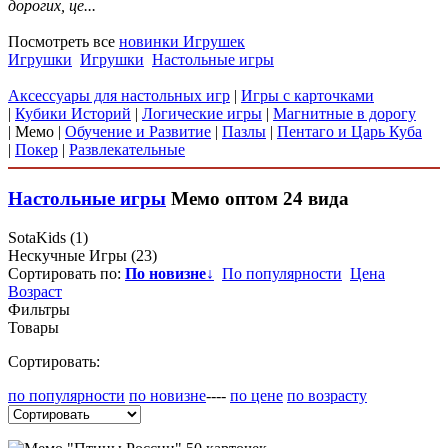
дорогих, це...
Посмотреть все
новинки Игрушек
Игрушки
Игрушки
Настольные игры
Аксессуары для настольных игр
|
Игры с карточками
|
Кубики Историй
|
Логические игры
|
Магнитные в дорогу
|
Мемо
|
Обучение и Развитие
|
Пазлы
|
Пентаго и Царь Куба
|
Покер
|
Развлекательные
Настольные игры
Мемо
оптом
24 вида
SotaKids
(1)
Нескучные Игры
(23)
Сортировать по:
По новизне
↓
По популярности
Цена
Возраст
Фильтры
Товары
Сортировать:
по популярности
по новизне
----
по цене
по возрасту