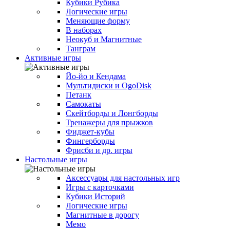
Кубики Рубика
Логические игры
Меняющие форму
В наборах
Неокуб и Магнитные
Танграм
Активные игры
Йо-йо и Кендама
Мультидиски и OgoDisk
Петанк
Самокаты
Скейтборды и Лонгборды
Тренажеры для прыжков
Фиджет-кубы
Фингерборды
Фрисби и др. игры
Настольные игры
Аксессуары для настольных игр
Игры с карточками
Кубики Историй
Логические игры
Магнитные в дорогу
Мемо