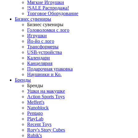
Мягкие Игрушки
!SALE Распродажа!
Торговое Оборудование
Бизнес сувениры
Бизнес сувениры
Головоломки с лого
Игрушки
Йо-йо с лого
Трансформеры
USB-устройства
Календари
Канцелярия
Подарочная упаковка
Наушники и Ко.
Бренды
Бренды
Ушки на макушке
Action Sports Toys
Meffert's
Nanoblock
Pentago
PlayLab
Recent Toys
Rory's Story Cubes
Rubik's