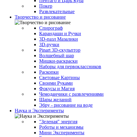
Пентаго и Царь Куба
Покер
Развлекательные
Творчество и рисование
Спирограф
Карандаши и Ручки
3D-пазл Мазалики
3D-ручки
Pinart 3D-скульптор
Волшебный шар
Мишки-раскраски
Наборы для первоклассников
Раскопки
Световые Картины
Своими Руками
Фокусы и Магия
Чемоданчики с развлечениями
Шары желаний
Эбру - рисование на воде
Наука и Эксперименты
"Зеленая" энергия
Роботы и механизмы
Мини Эксперименты