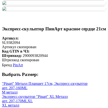
Экспресс-скульптор ПинАрт красное сердце 21см
Артикул:
SL9382094
Артикул скопирован
Код GTIN в ЧЗ:
Штрихкод:
2900093820944
Штрихкод скопирован
Бренд
PinArt
Выбрать Размер:
"Pinart" Металл Планшет 17см, Экспресс-скульптор
арт. 207-160ML
M металл
Экспресс-скульптор "Pinart" XL Металл
арт. 207-170MLXL
XL металл