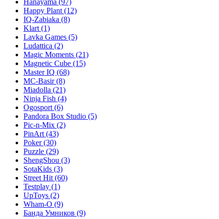
Hanayama
(97)
Happy Plant
(12)
IQ-Zabiaka
(8)
Klart
(1)
Lavka Games
(5)
Ludattica
(2)
Magic Moments
(21)
Magnetic Cube
(15)
Master IQ
(68)
MC-Basir
(8)
Miadolla
(21)
Ninja Fish
(4)
Ogosport
(6)
Pandora Box Studio
(5)
Pic-n-Mix
(2)
PinArt
(43)
Poker
(30)
Puzzle
(29)
ShengShou
(3)
SotaKids
(3)
Street Hit
(60)
Testplay
(1)
UpToys
(2)
Wham-O
(9)
Банда Умников
(9)