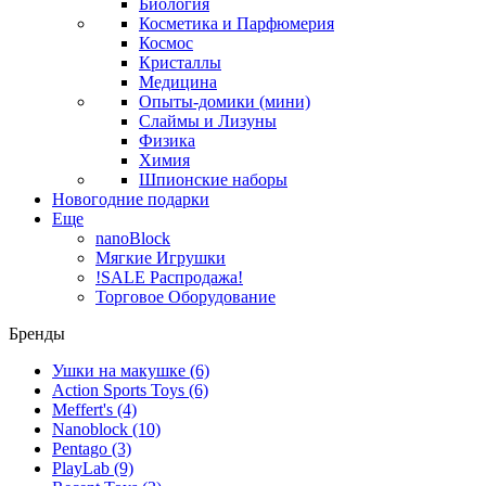
Биология
Косметика и Парфюмерия
Космос
Кристаллы
Медицина
Опыты-домики (мини)
Слаймы и Лизуны
Физика
Химия
Шпионские наборы
Новогодние подарки
Еще
nanoBlock
Мягкие Игрушки
!SALE Распродажа!
Торговое Оборудование
Бренды
Ушки на макушке
(6)
Action Sports Toys
(6)
Meffert's
(4)
Nanoblock
(10)
Pentago
(3)
PlayLab
(9)