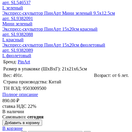
арт. SL546537
L зеленый
Экспресс-скульптор ПинАрт Мини зеленый 9.5х12.5см
арт. SL9382091
Мини зеленый
Экспресс-скульптор ПинАрт 15х20см красный
арт. SL9382088
L красный
Экспресс-скульптор ПинАрт 15х20см фиолетовый
арт. SL9382089
L фиолетовый
Бренд:
PinArt
Размер в упаковке (ШхВxГ): 21х21х6,5cм
Вес: 491г.
Возраст: от 6 лет.
Страна производства: Китай
ТН ВЭД: 9503009500
Полное описание
890.00 ₽
ставка НДС 22%
В наличии
Самовывоз:
сегодня
Добавить в корзину
В корзине