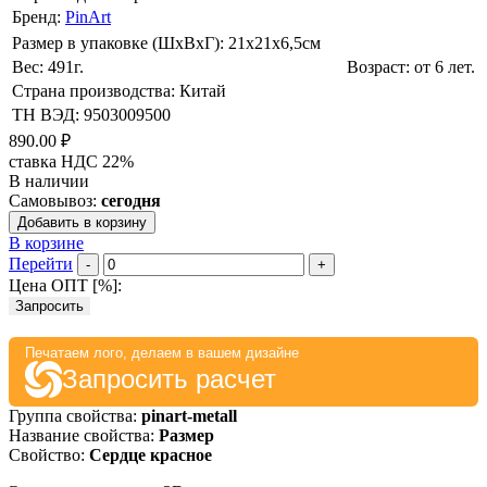
Бренд:
PinArt
Размер в упаковке (ШхВxГ): 21х21х6,5cм
Вес: 491г.
Возраст: от 6 лет.
Страна производства: Китай
ТН ВЭД: 9503009500
890.00 ₽
ставка НДС 22%
В наличии
Самовывоз:
сегодня
Добавить в корзину
В корзине
Перейти
-
+
Цена ОПТ [
%
]:
Запросить
Печатаем лого, делаем в вашем дизайне
Запросить расчет
Группа свойства:
pinart-metall
Название свойства:
Размер
Свойство:
Сердце красное