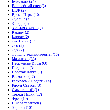
Бумбарам
(24)
Волшебный снег
(3)
ВКФ
(2)
Время Игры
(10)
Дубль 2
(3)
Зандер
(4)
Золотая Сказка
(9)
Какаду
(2)
Каррас
(2)
Лас Играс
(17)
Лео
(2)
Луч
(2)
Лучшие Эксперименты
(16)
Мазалики
(33)
Нескучные Игры
(60)
Поделкин
(3)
Простая Наука
(1)
Раскопки
(47)
Раскрась и Подари
(14)
Рисуй Светом
(3)
Смышленый
(1)
Трюки Науки
(17)
Фрея
(10)
Школа талантов
(1)
Эврики
(10)