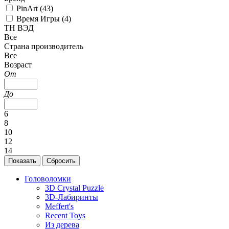
PinArt (
43
)
Время Игры (
4
)
ТН ВЭД
Все
Страна производитель
Все
Возраст
От
До
6
8
10
12
14
Головоломки
3D Crystal Puzzle
3D-Лабиринты
Meffert's
Recent Toys
Из дерева