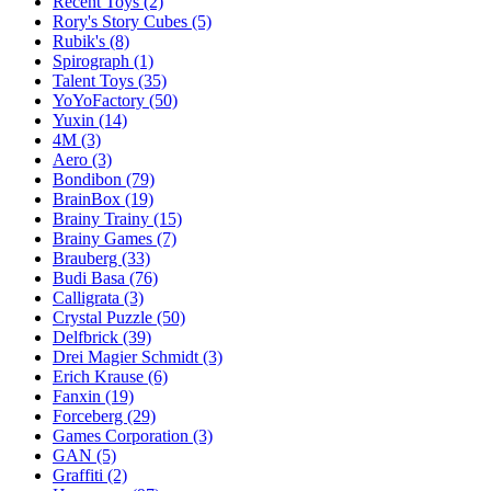
Recent Toys
(2)
Rory's Story Cubes
(5)
Rubik's
(8)
Spirograph
(1)
Talent Toys
(35)
YoYoFactory
(50)
Yuxin
(14)
4M
(3)
Aero
(3)
Bondibon
(79)
BrainBox
(19)
Brainy Trainy
(15)
Brainy Games
(7)
Brauberg
(33)
Budi Basa
(76)
Calligrata
(3)
Crystal Puzzle
(50)
Delfbrick
(39)
Drei Magier Schmidt
(3)
Erich Krause
(6)
Fanxin
(19)
Forceberg
(29)
Games Corporation
(3)
GAN
(5)
Graffiti
(2)