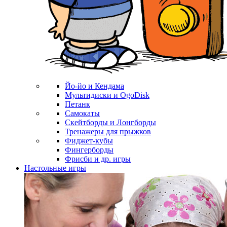
Йо-йо и Кендама
Мультидиски и OgoDisk
Петанк
Самокаты
Скейтборды и Лонгборды
Тренажеры для прыжков
Фиджет-кубы
Фингерборды
Фрисби и др. игры
Настольные игры