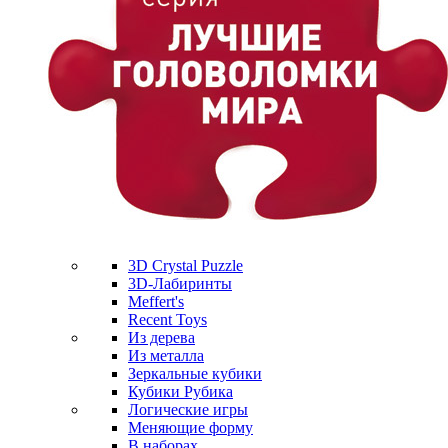
3D Crystal Puzzle
3D-Лабиринты
Meffert's
Recent Toys
Из дерева
Из металла
Зеркальные кубики
Кубики Рубика
Логические игры
Меняющие форму
В наборах