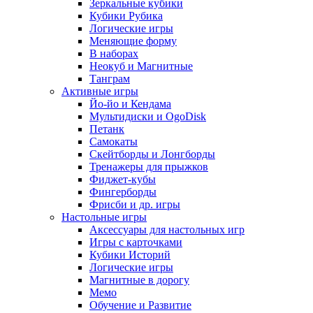
Зеркальные кубики
Кубики Рубика
Логические игры
Меняющие форму
В наборах
Неокуб и Магнитные
Танграм
Активные игры
Йо-йо и Кендама
Мультидиски и OgoDisk
Петанк
Самокаты
Скейтборды и Лонгборды
Тренажеры для прыжков
Фиджет-кубы
Фингерборды
Фрисби и др. игры
Настольные игры
Аксессуары для настольных игр
Игры с карточками
Кубики Историй
Логические игры
Магнитные в дорогу
Мемо
Обучение и Развитие