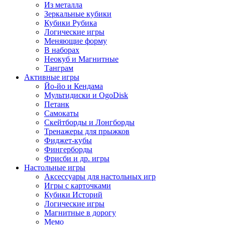
Из металла
Зеркальные кубики
Кубики Рубика
Логические игры
Меняющие форму
В наборах
Неокуб и Магнитные
Танграм
Активные игры
Йо-йо и Кендама
Мультидиски и OgoDisk
Петанк
Самокаты
Скейтборды и Лонгборды
Тренажеры для прыжков
Фиджет-кубы
Фингерборды
Фрисби и др. игры
Настольные игры
Аксессуары для настольных игр
Игры с карточками
Кубики Историй
Логические игры
Магнитные в дорогу
Мемо