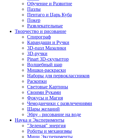
Обучение и Развитие
Пазлы
Пентаго и Царь Куба
Покер
Развлекательные
Творчество и рисование
Спирограф
Карандаши и Ручки
3D-пазл Мазалики
3D-ручки
Pinart 3D-скульптор
Волшебный шар
Мишки-раскраски
Наборы для первоклассников
Раскопки
Световые Картины
Своими Руками
Фокусы и Магия
Чемоданчики с развлечениями
Шары желаний
Эбру - рисование на воде
Наука и Эксперименты
"Зеленая" энергия
Роботы и механизмы
Мини Эксперименты