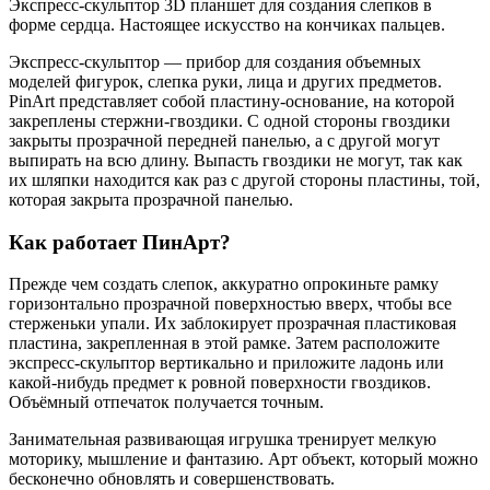
Экспресс-скульптор 3D планшет для создания слепков в
форме сердца. Настоящее искусство на кончиках пальцев.
Экспресс-скульптор — прибор для создания объемных
моделей фигурок, слепка руки, лица и других предметов.
PinArt представляет собой пластину-основание, на которой
закреплены стержни-гвоздики. С одной стороны гвоздики
закрыты прозрачной передней панелью, а с другой могут
выпирать на всю длину. Выпасть гвоздики не могут, так как
их шляпки находится как раз с другой стороны пластины, той,
которая закрыта прозрачной панелью.
Как работает ПинАрт?
Прежде чем создать слепок, аккуратно опрокиньте рамку
горизонтально прозрачной поверхностью вверх, чтобы все
стерженьки упали. Их заблокирует прозрачная пластиковая
пластина, закрепленная в этой рамке. Затем расположите
экспресс-скульптор вертикально и приложите ладонь или
какой-нибудь предмет к ровной поверхности гвоздиков.
Объёмный отпечаток получается точным.
Занимательная развивающая игрушка тренирует мелкую
моторику, мышление и фантазию. Арт объект, который можно
бесконечно обновлять и совершенствовать.