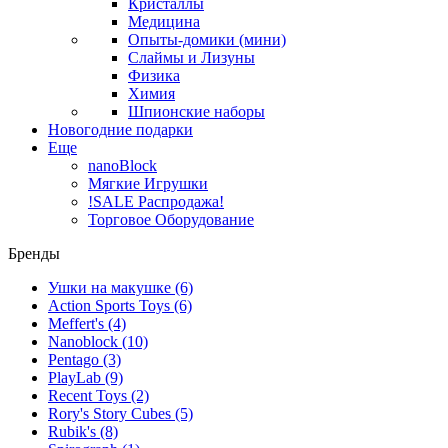
Кристаллы
Медицина
Опыты-домики (мини)
Слаймы и Лизуны
Физика
Химия
Шпионские наборы
Новогодние подарки
Еще
nanoBlock
Мягкие Игрушки
!SALE Распродажа!
Торговое Оборудование
Бренды
Ушки на макушке
(6)
Action Sports Toys
(6)
Meffert's
(4)
Nanoblock
(10)
Pentago
(3)
PlayLab
(9)
Recent Toys
(2)
Rory's Story Cubes
(5)
Rubik's
(8)