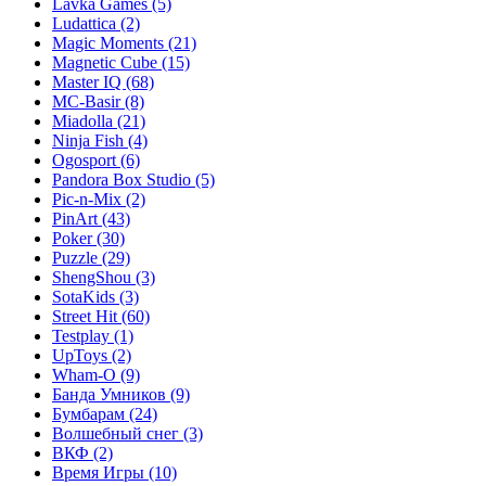
Lavka Games
(5)
Ludattica
(2)
Magic Moments
(21)
Magnetic Cube
(15)
Master IQ
(68)
MC-Basir
(8)
Miadolla
(21)
Ninja Fish
(4)
Ogosport
(6)
Pandora Box Studio
(5)
Pic-n-Mix
(2)
PinArt
(43)
Poker
(30)
Puzzle
(29)
ShengShou
(3)
SotaKids
(3)
Street Hit
(60)
Testplay
(1)
UpToys
(2)
Wham-O
(9)
Банда Умников
(9)
Бумбарам
(24)
Волшебный снег
(3)
ВКФ
(2)
Время Игры
(10)