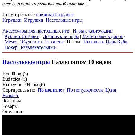
сверху украшена разноцветной вышивко...
Посмотреть все
новинки Игрушек
Игрушки
Игрушки
Настольные игры
Аксессуары для настольных игр
|
Игры с карточками
|
Кубики Историй
|
Логические игры
|
Магнитные в дорогу
|
Мемо
|
Обучение и Развитие
|
Пазлы
|
Пентаго и Царь Куба
|
Покер
|
Развлекательные
Настольные игры
Пазлы
оптом
10 видов
Bondibon
(3)
Ludattica
(1)
Нескучные Игры
(6)
Сортировать по:
По новизне
↓
По популярности
Цена
Возраст
Фильтры
Товары
Описание
Сортировать:
по популярности
по новизне
----
по цене
по возрасту