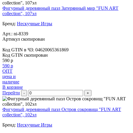
Фигурный деревянный пазл Затерянный мир "FUN ART
collection", 107эл
Бренд:
Нескучные Игры
Арт.:
ni-8339
Артикул скопирован
Код GTIN в ЧЗ:
04620065361869
Код GTIN скопирован
590 р
590 р
ОПТ
цена и
наличие
В корзине
Перейти
-
+
Фигурный деревянный пазл Остров сокровищ "FUN ART
collection", 102эл
Бренд:
Нескучные Игры