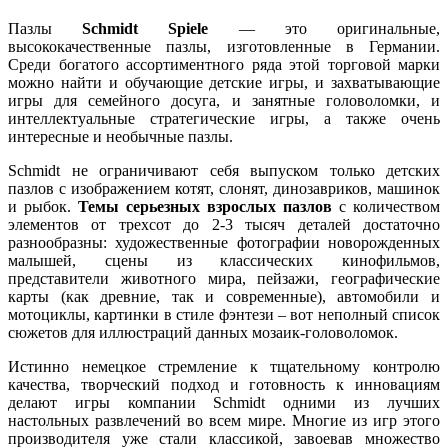
Пазлы
Schmidt Spiele
— это оригинальные,
высококачественные пазлы, изготовленные в Германии.
Среди богатого ассортиментного ряда этой торговой марки
можно найти и обучающие детские игры, и захватывающие
игры для семейного досуга, и занятные головоломки, и
интеллектуальные стратегические игры, а также очень
интересные и необычные пазлы.
Schmidt не ограничивают себя выпуском только детских
пазлов с изображением котят, слонят, динозавриков, машинок
и рыбок.
Темы серьезных взрослых пазлов
с количеством
элементов от трехсот до 2-3 тысяч деталей достаточно
разнообразны: художественные фотографии новорожденных
малышей, сцены из классических кинофильмов,
представители животного мира, пейзажи, географические
карты (как древние, так и современные), автомобили и
мотоциклы, картинки в стиле фэнтези – вот неполный список
сюжетов для иллюстраций данных мозаик-головоломок.
Истинно немецкое стремление к тщательному контролю
качества, творческий подход и готовность к инновациям
делают игры компании Schmidt одними из лучших
настольных развлечений во всем мире. Многие из игр этого
производителя уже стали классикой, завоевав множество