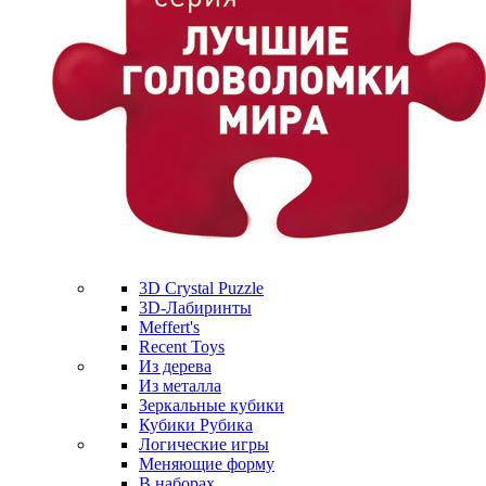
3D Crystal Puzzle
3D-Лабиринты
Meffert's
Recent Toys
Из дерева
Из металла
Зеркальные кубики
Кубики Рубика
Логические игры
Меняющие форму
В наборах