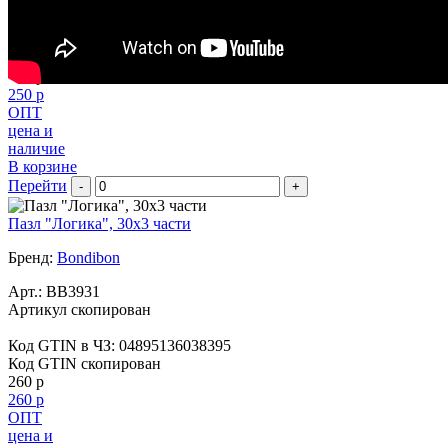
Артикул скопирован
Код GTIN в ЧЗ:
04895136047052
Код GTIN скопирован
250 р
250 р
ОПТ
цена и
наличие
В корзине
Перейти
-
+
Пазл "Логика", 30х3 части
Бренд:
Bondibon
Арт.:
BB3931
Артикул скопирован
Код GTIN в ЧЗ:
04895136038395
Код GTIN скопирован
260 р
260 р
ОПТ
цена и