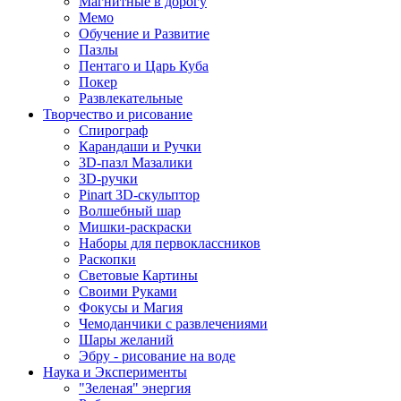
Магнитные в дорогу
Мемо
Обучение и Развитие
Пазлы
Пентаго и Царь Куба
Покер
Развлекательные
Творчество и рисование
Спирограф
Карандаши и Ручки
3D-пазл Мазалики
3D-ручки
Pinart 3D-скульптор
Волшебный шар
Мишки-раскраски
Наборы для первоклассников
Раскопки
Световые Картины
Своими Руками
Фокусы и Магия
Чемоданчики с развлечениями
Шары желаний
Эбру - рисование на воде
Наука и Эксперименты
"Зеленая" энергия