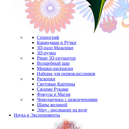
Спирограф
Карандаши и Ручки
3D-пазл Мазалики
3D-ручки
Pinart 3D-скульптор
Волшебный шар
Мишки-раскраски
Наборы для первоклассников
Раскопки
Световые Картины
Своими Руками
Фокусы и Магия
Чемоданчики с развлечениями
Шары желаний
Эбру - рисование на воде
Наука и Эксперименты