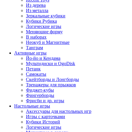
Из дерева
Из металла
Зеркальные кубики
Кубики Рубика
Логические игры
Меняющие форму
В наборах
Неокуб и Магнитные
Танграм
Активные игры
Йо-йо и Кендама
Мультидиски и OgoDisk
Петанк
Самокаты
Скейтборды и Лонгборды
Тренажеры для прыжков
Фиджет-кубы
Фингерборды
Фрисби и др. игры
Настольные игры
Аксессуары для настольных игр
Игры с карточками
Кубики Историй
Логические игры