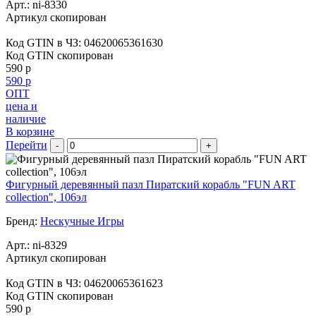
Арт.:
ni-8330
Артикул скопирован
Код GTIN в ЧЗ:
04620065361630
Код GTIN скопирован
590 р
590 р
ОПТ
цена и
наличие
В корзине
Перейти
-
+
Фигурный деревянный пазл Пиратский корабль "FUN ART
collection", 106эл
Бренд:
Нескучные Игры
Арт.:
ni-8329
Артикул скопирован
Код GTIN в ЧЗ:
04620065361623
Код GTIN скопирован
590 р