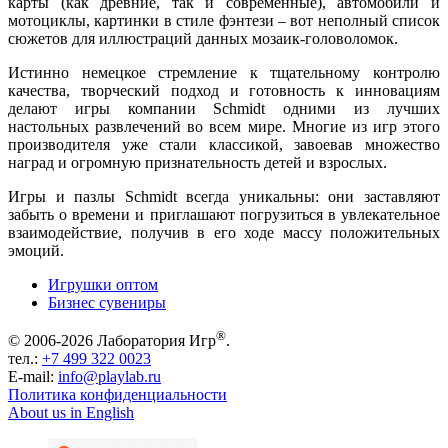
карты (как древние, так и современные), автомобили и
мотоциклы, картинки в стиле фэнтези – вот неполный список
сюжетов для иллюстраций данных мозаик-головоломок.
Истинно немецкое стремление к тщательному контролю
качества, творческий подход и готовность к инновациям
делают игры компании Schmidt одними из лучших
настольных развлечений во всем мире. Многие из игр этого
производителя уже стали классикой, завоевав множество
наград и огромную признательность детей и взрослых.
Игры и пазлы Schmidt всегда уникальны: они заставляют
забыть о времени и приглашают погрузиться в увлекательное
взаимодействие, получив в его ходе массу положительных
эмоций.
Игрушки оптом
Бизнес сувениры
®
© 2006-2026 Лаборатория Игр
.
тел.:
+7 499 322 0023
E-mail:
info@playlab.ru
Политика конфиденциальности
About us in English