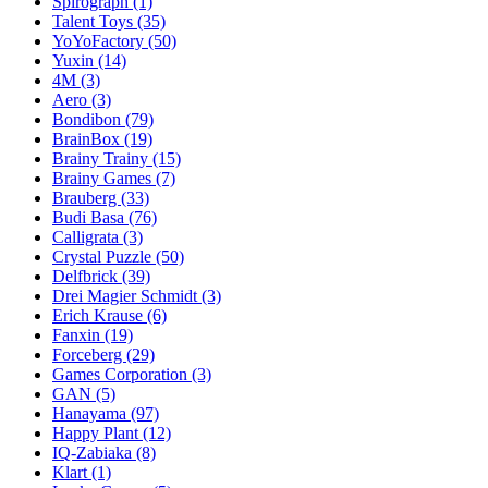
Spirograph
(1)
Talent Toys
(35)
YoYoFactory
(50)
Yuxin
(14)
4M
(3)
Aero
(3)
Bondibon
(79)
BrainBox
(19)
Brainy Trainy
(15)
Brainy Games
(7)
Brauberg
(33)
Budi Basa
(76)
Calligrata
(3)
Crystal Puzzle
(50)
Delfbrick
(39)
Drei Magier Schmidt
(3)
Erich Krause
(6)
Fanxin
(19)
Forceberg
(29)
Games Corporation
(3)
GAN
(5)
Hanayama
(97)
Happy Plant
(12)
IQ-Zabiaka
(8)
Klart
(1)