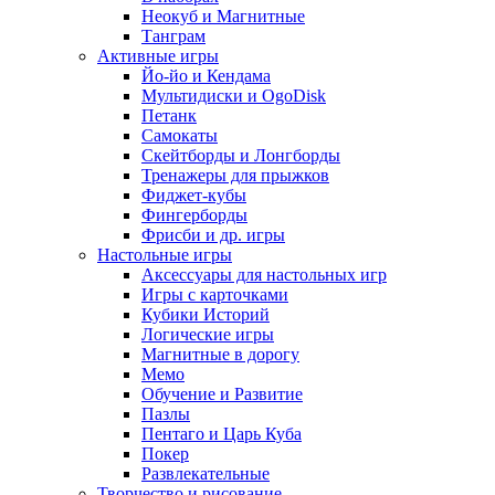
Неокуб и Магнитные
Танграм
Активные игры
Йо-йо и Кендама
Мультидиски и OgoDisk
Петанк
Самокаты
Скейтборды и Лонгборды
Тренажеры для прыжков
Фиджет-кубы
Фингерборды
Фрисби и др. игры
Настольные игры
Аксессуары для настольных игр
Игры с карточками
Кубики Историй
Логические игры
Магнитные в дорогу
Мемо
Обучение и Развитие
Пазлы
Пентаго и Царь Куба
Покер
Развлекательные
Творчество и рисование