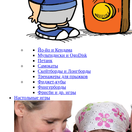
Йо-йо и Кендама
Мультидиски и OgoDisk
Петанк
Самокаты
Скейтборды и Лонгборды
Тренажеры для прыжков
Фиджет-кубы
Фингерборды
Фрисби и др. игры
Настольные игры