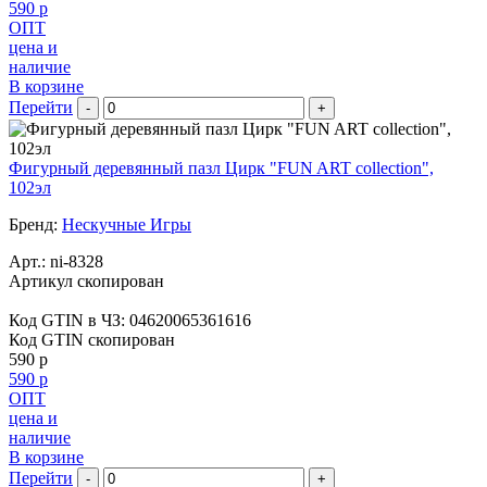
590 р
ОПТ
цена и
наличие
В корзине
Перейти
-
+
Фигурный деревянный пазл Цирк "FUN ART collection",
102эл
Бренд:
Нескучные Игры
Арт.:
ni-8328
Артикул скопирован
Код GTIN в ЧЗ:
04620065361616
Код GTIN скопирован
590 р
590 р
ОПТ
цена и
наличие
В корзине
Перейти
-
+