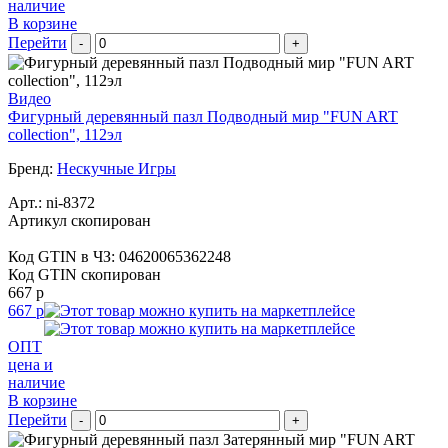
наличие
В корзине
Перейти
-
+
Видео
Фигурный деревянный пазл Подводный мир "FUN ART
collection", 112эл
Бренд:
Нескучные Игры
Арт.:
ni-8372
Артикул скопирован
Код GTIN в ЧЗ:
04620065362248
Код GTIN скопирован
667 р
667 р
ОПТ
цена и
наличие
В корзине
Перейти
-
+