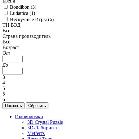
Бренд
Bondibon (
3
)
Ludattica (
1
)
Нескучные Игры (
6
)
ТН ВЭД
Все
Страна производитель
Все
Возраст
От
До
3
4
5
5
6
Головоломки
3D Crystal Puzzle
3D-Лабиринты
Meffert's
Recent Toys