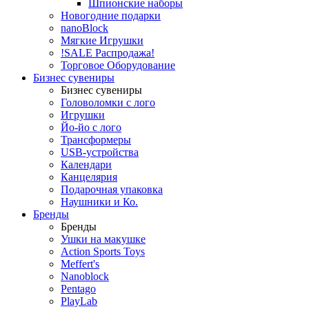
Шпионские наборы
Новогодние подарки
nanoBlock
Мягкие Игрушки
!SALE Распродажа!
Торговое Оборудование
Бизнес сувениры
Бизнес сувениры
Головоломки с лого
Игрушки
Йо-йо с лого
Трансформеры
USB-устройства
Календари
Канцелярия
Подарочная упаковка
Наушники и Ко.
Бренды
Бренды
Ушки на макушке
Action Sports Toys
Meffert's
Nanoblock
Pentago
PlayLab