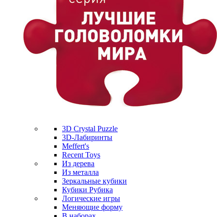
3D Crystal Puzzle
3D-Лабиринты
Meffert's
Recent Toys
Из дерева
Из металла
Зеркальные кубики
Кубики Рубика
Логические игры
Меняющие форму
В наборах