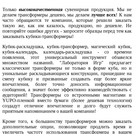
Только
высококачественная
сувенирная продукция. Мы не
делаем трансформеры дешево, мы делаем
лучше всех
! К нам
часто обращаются те компании, которые решили заказать
такую же, как им казалось, продукцию, но дешевле. Не
повторяйте ошибки других - запросите образцы перед тем как
заказывать кубики-трансформеры!
Кубик-раскладушка, кубик-трансформер, магический кубик,
кубик-календарь, календарь-раскладушка - со времени
появления, этот универсальный инструмент обзавелся
множеством названий. "Лаборатория Игр" предлагает
классические трансформеры не только в форме куба, но и
уникальные раскладывающиеся конструкции, пришедшие на
смену кубику и призванные создавать еще более яркие
впечатления, более точно доносить информационные
сообщения, а значит более эффективно взаимодействовать с
аудиторией! Трансформеры со встроенными магнитами и
YUPO-пленкой вместо бумаги (более дешевая технология)
создадут отличное впечатление и долго будут служить
приятным напоминанием о вашей компании!
Кроме того, к большинству трансформеров можно заказать
дополнительные опции, позволяющие продлить время и
увеличить частоту использования трансформера в вашем