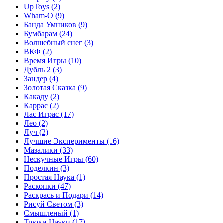
UpToys
(2)
Wham-O
(9)
Банда Умников
(9)
Бумбарам
(24)
Волшебный снег
(3)
ВКФ
(2)
Время Игры
(10)
Дубль 2
(3)
Зандер
(4)
Золотая Сказка
(9)
Какаду
(2)
Каррас
(2)
Лас Играс
(17)
Лео
(2)
Луч
(2)
Лучшие Эксперименты
(16)
Мазалики
(33)
Нескучные Игры
(60)
Поделкин
(3)
Простая Наука
(1)
Раскопки
(47)
Раскрась и Подари
(14)
Рисуй Светом
(3)
Смышленый
(1)
Трюки Науки
(17)