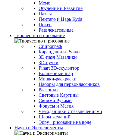
Мемо
Обучение и Развитие
Пазлы
Пентаго и Царь Куба
Покер
Развлекательные
Творчество и рисование
Спирограф
Карандаши и Ручки
3D-пазл Мазалики
3D-ручки
Pinart 3D-скульптор
Волшебный шар
Мишки-раскраски
Наборы для первоклассников
Раскопки
Световые Картины
Своими Руками
Фокусы и Магия
Чемоданчики с развлечениями
Шары желаний
Эбру - рисование на воде
Наука и Эксперименты