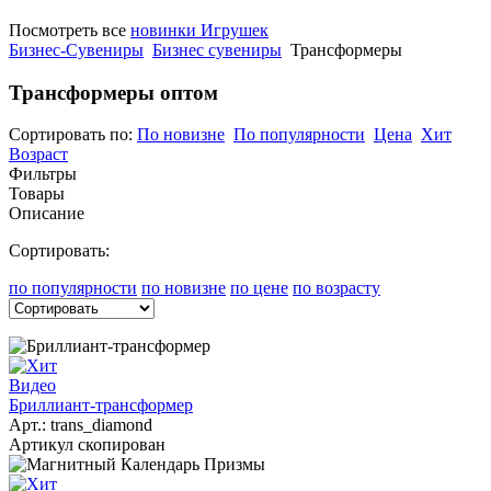
Посмотреть все
новинки Игрушек
Бизнес-Сувениры
Бизнес сувениры
Трансформеры
Трансформеры
оптом
Сортировать по:
По новизне
По популярности
Цена
Хит
Возраст
Фильтры
Товары
Описание
Сортировать:
по популярности
по новизне
по цене
по возрасту
Видео
Бриллиант-трансформер
Арт.:
trans_diamond
Артикул скопирован