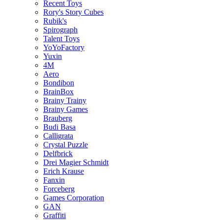
Recent Toys
Rory's Story Cubes
Rubik's
Spirograph
Talent Toys
YoYoFactory
Yuxin
4M
Aero
Bondibon
BrainBox
Brainy Trainy
Brainy Games
Brauberg
Budi Basa
Calligrata
Crystal Puzzle
Delfbrick
Drei Magier Schmidt
Erich Krause
Fanxin
Forceberg
Games Corporation
GAN
Graffiti