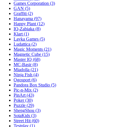
Games Corporation
(3)
GAN
(5)
Graffiti
(2)
Hanayama
(97)
Happy Plant
(12)
IQ-Zabiaka
(8)
Klart
(1)
Lavka Games
(5)
Ludattica
(2)
Magic Moments
(21)
Magnetic Cube
(15)
Master IQ
(68)
MC-Basir
(8)
Miadolla
(21)
Ninja Fish
(4)
Ogosport
(6)
Pandora Box Studio
(5)
Pic-n-Mix
(2)
PinArt
(43)
Poker
(30)
Puzzle
(29)
ShengShou
(3)
SotaKids
(3)
Street Hit
(60)
Testplay
(1)