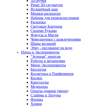
3D-ручки
Pinart 3D-скульптор
Волшебный шар
Мишки-раскраски
Наборы для первоклассников
Раскопки
Световые Картины
Своими Руками
Фокусы и Магия
Чемоданчики с развлечениями
Шары желаний
Эбру - рисование на воде
Наука и Эксперименты
"Зеленая" энергия
Роботы и механизмы
Мини Эксперименты
Биология
Косметика и Парфюмерия
Космос
Кристаллы
Медицина
Опыты-домики (мини)
Слаймы и Лизуны
Физика
Химия