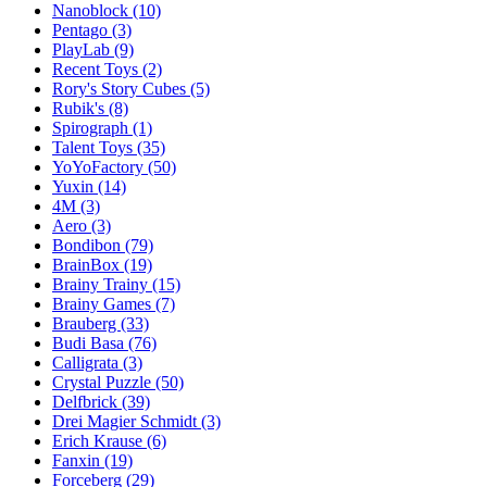
Nanoblock
(10)
Pentago
(3)
PlayLab
(9)
Recent Toys
(2)
Rory's Story Cubes
(5)
Rubik's
(8)
Spirograph
(1)
Talent Toys
(35)
YoYoFactory
(50)
Yuxin
(14)
4M
(3)
Aero
(3)
Bondibon
(79)
BrainBox
(19)
Brainy Trainy
(15)
Brainy Games
(7)
Brauberg
(33)
Budi Basa
(76)
Calligrata
(3)
Crystal Puzzle
(50)
Delfbrick
(39)
Drei Magier Schmidt
(3)
Erich Krause
(6)
Fanxin
(19)
Forceberg
(29)