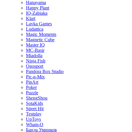
Hanayama
Happy Plant
IQ-Zabiaka
Klart
Lavka Games
Ludattica
Magic Moments
Magnetic Cube
Master IQ
MC-Basir
Miadolla
Ninja Fish
Ogosport
Pandora Box Studio
Pic-n-Mix
PinArt
Poker
Puzzle
ShengShou
SotaKids
Street Hit
Testplay
UpToys
Wham-O
Банда Умников