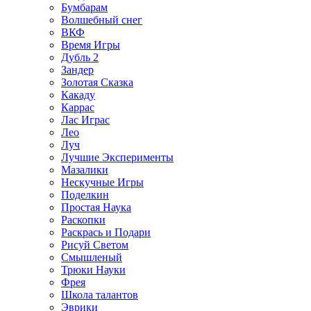
Бумбарам
Волшебный снег
ВКФ
Время Игры
Дубль 2
Зандер
Золотая Сказка
Какаду
Каррас
Лас Играс
Лео
Луч
Лучшие Эксперименты
Мазалики
Нескучные Игры
Поделкин
Простая Наука
Раскопки
Раскрась и Подари
Рисуй Светом
Смышленый
Трюки Науки
Фрея
Школа талантов
Эврики