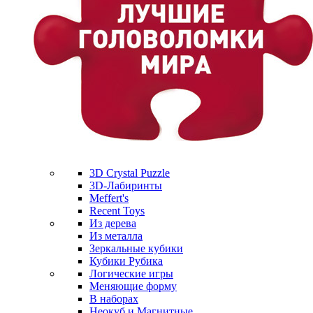
3D Crystal Puzzle
3D-Лабиринты
Meffert's
Recent Toys
Из дерева
Из металла
Зеркальные кубики
Кубики Рубика
Логические игры
Меняющие форму
В наборах
Неокуб и Магнитные