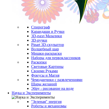
Спирограф
Карандаши и Ручки
3D-пазл Мазалики
3D-ручки
Pinart 3D-скульптор
Волшебный шар
Мишки-раскраски
Наборы для первоклассников
Раскопки
Световые Картины
Своими Руками
Фокусы и Магия
Чемоданчики с развлечениями
Шары желаний
Эбру - рисование на воде
Наука и Эксперименты
"Зеленая" энергия
Роботы и механизмы