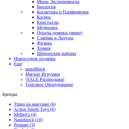
Мини Эксперименты
Биология
Косметика и Парфюмерия
Космос
Кристаллы
Медицина
Опыты-домики (мини)
Слаймы и Лизуны
Физика
Химия
Шпионские наборы
Новогодние подарки
Еще
nanoBlock
Мягкие Игрушки
!SALE Распродажа!
Торговое Оборудование
Бренды
Ушки на макушке
(6)
Action Sports Toys
(6)
Meffert's
(4)
Nanoblock
(10)
Pentago
(3)