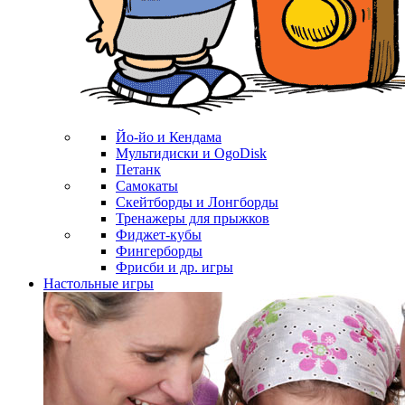
Йо-йо и Кендама
Мультидиски и OgoDisk
Петанк
Самокаты
Скейтборды и Лонгборды
Тренажеры для прыжков
Фиджет-кубы
Фингерборды
Фрисби и др. игры
Настольные игры