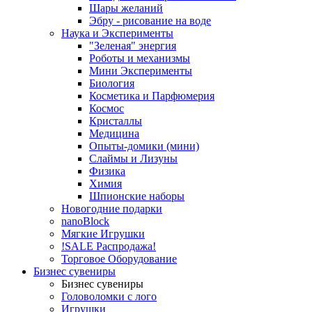
Шары желаний
Эбру - рисование на воде
Наука и Эксперименты
"Зеленая" энергия
Роботы и механизмы
Мини Эксперименты
Биология
Косметика и Парфюмерия
Космос
Кристаллы
Медицина
Опыты-домики (мини)
Слаймы и Лизуны
Физика
Химия
Шпионские наборы
Новогодние подарки
nanoBlock
Мягкие Игрушки
!SALE Распродажа!
Торговое Оборудование
Бизнес сувениры
Бизнес сувениры
Головоломки с лого
Игрушки