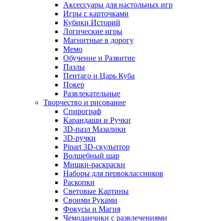
Аксессуары для настольных игр
Игры с карточками
Кубики Историй
Логические игры
Магнитные в дорогу
Мемо
Обучение и Развитие
Пазлы
Пентаго и Царь Куба
Покер
Развлекательные
Творчество и рисование
Спирограф
Карандаши и Ручки
3D-пазл Мазалики
3D-ручки
Pinart 3D-скульптор
Волшебный шар
Мишки-раскраски
Наборы для первоклассников
Раскопки
Световые Картины
Своими Руками
Фокусы и Магия
Чемоданчики с развлечениями