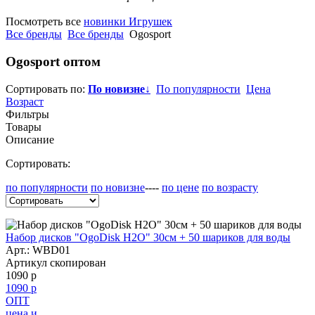
Посмотреть все
новинки Игрушек
Все бренды
Все бренды
Ogosport
Ogosport
оптом
Сортировать по:
По новизне
↓
По популярности
Цена
Возраст
Фильтры
Товары
Описание
Сортировать:
по популярности
по новизне
----
по цене
по возрасту
Набор дисков "OgoDisk H2O" 30см + 50 шариков для воды
Арт.:
WBD01
Артикул скопирован
1090 р
1090 р
ОПТ
цена и