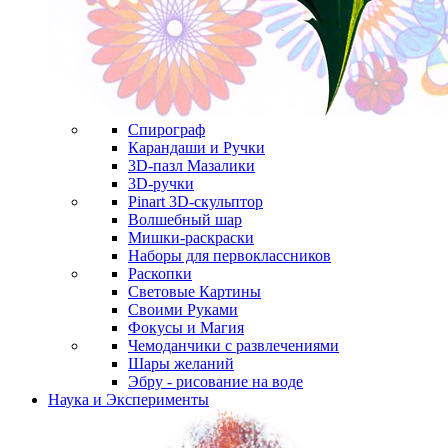
Спирограф
Карандаши и Ручки
3D-пазл Мазалики
3D-ручки
Pinart 3D-скульптор
Волшебный шар
Мишки-раскраски
Наборы для первоклассников
Раскопки
Световые Картины
Своими Руками
Фокусы и Магия
Чемоданчики с развлечениями
Шары желаний
Эбру - рисование на воде
Наука и Эксперименты