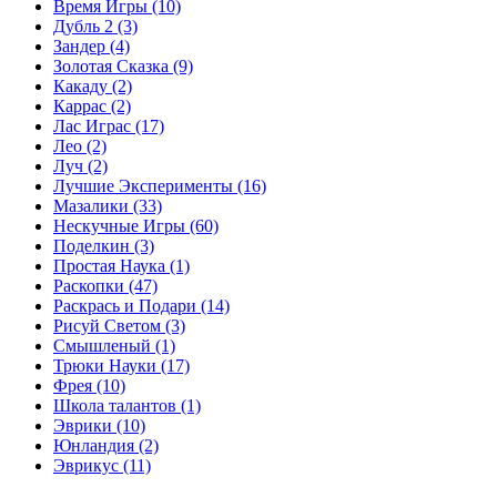
Время Игры
(10)
Дубль 2
(3)
Зандер
(4)
Золотая Сказка
(9)
Какаду
(2)
Каррас
(2)
Лас Играс
(17)
Лео
(2)
Луч
(2)
Лучшие Эксперименты
(16)
Мазалики
(33)
Нескучные Игры
(60)
Поделкин
(3)
Простая Наука
(1)
Раскопки
(47)
Раскрась и Подари
(14)
Рисуй Светом
(3)
Смышленый
(1)
Трюки Науки
(17)
Фрея
(10)
Школа талантов
(1)
Эврики
(10)
Юнландия
(2)
Эврикус
(11)