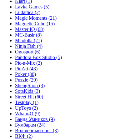
Klart
(1)
Lavka Games
(5)
Ludattica
(2)
Magic Moments
(21)
Magnetic Cube
(15)
Master IQ
(68)
MC-Basir
(8)
Miadolla
(21)
Ninja Fish
(4)
Ogosport
(6)
Pandora Box Studio
(5)
Pic-n-Mix
(2)
PinArt
(43)
Poker
(30)
Puzzle
(29)
ShengShou
(3)
SotaKids
(3)
Street Hit
(60)
Testplay
(1)
UpToys
(2)
Wham-O
(9)
Банда Умников
(9)
Бумбарам
(24)
Волшебный снег
(3)
ВКФ
(2)