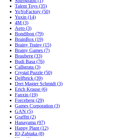
Spirograph
(1)
Talent Toys
(35)
YoYoFactory
(50)
Yuxin
(14)
4M
(3)
Aero
(3)
Bondibon
(79)
BrainBox
(19)
Brainy Trainy
(15)
Brainy Games
(7)
Brauberg
(33)
Budi Basa
(76)
Calligrata
(3)
Crystal Puzzle
(50)
Delfbrick
(39)
Drei Magier Schmidt
(3)
Erich Krause
(6)
Fanxin
(19)
Forceberg
(29)
Games Corporation
(3)
GAN
(5)
Graffiti
(2)
Hanayama
(97)
Happy Plant
(12)
IQ-Zabiaka
(8)