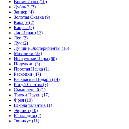
Время Игры
(10)
Дубль 2
(3)
Зандер
(4)
Золотая Сказка
(9)
Какаду
(2)
Каррас
(2)
Лас Играс
(17)
Лео
(2)
Луч
(2)
Лучшие Эксперименты
(16)
Мазалики
(33)
Нескучные Игры
(60)
Поделкин
(3)
Простая Наука
(1)
Раскопки
(47)
Раскрась и Подари
(14)
Рисуй Светом
(3)
Смышленый
(1)
Трюки Науки
(17)
Фрея
(10)
Школа талантов
(1)
Эврики
(10)
Юнландия
(2)
Эврикус
(11)