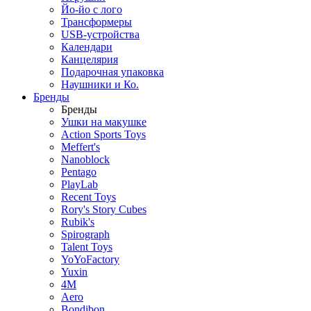
Йо-йо с лого
Трансформеры
USB-устройства
Календари
Канцелярия
Подарочная упаковка
Наушники и Ко.
Бренды
Бренды
Ушки на макушке
Action Sports Toys
Meffert's
Nanoblock
Pentago
PlayLab
Recent Toys
Rory's Story Cubes
Rubik's
Spirograph
Talent Toys
YoYoFactory
Yuxin
4M
Aero
Bondibon