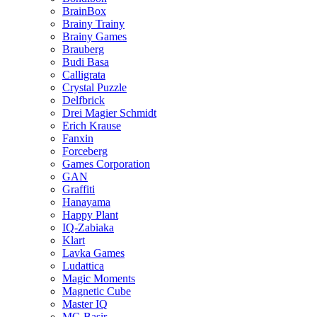
BrainBox
Brainy Trainy
Brainy Games
Brauberg
Budi Basa
Calligrata
Crystal Puzzle
Delfbrick
Drei Magier Schmidt
Erich Krause
Fanxin
Forceberg
Games Corporation
GAN
Graffiti
Hanayama
Happy Plant
IQ-Zabiaka
Klart
Lavka Games
Ludattica
Magic Moments
Magnetic Cube
Master IQ
MC-Basir