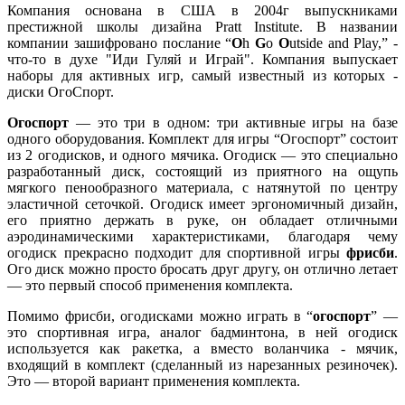
Компания основана в США в 2004г выпускниками
престижной школы дизайна Pratt Institute. В названии
компании зашифровано послание “
O
h
G
o
O
utside and Play,” -
что-то в духе "Иди Гуляй и Играй". Компания выпускает
наборы для активных игр, самый известный из которых -
диски ОгоСпорт.
Огоспорт
— это три в одном: три активные игры на базе
одного оборудования. Комплект для игры “Огоспорт” состоит
из 2 огодисков, и одного мячика. Огодиск — это специально
разработанный диск, состоящий из приятного на ощупь
мягкого пенообразного материала, с натянутой по центру
эластичной сеточкой. Огодиск имеет эргономичный дизайн,
его приятно держать в руке, он обладает отличными
аэродинамическими характеристиками, благодаря чему
огодиск прекрасно подходит для спортивной игры
фрисби
.
Ого диск можно просто бросать друг другу, он отлично летает
— это первый способ применения комплекта.
Помимо фрисби, огодисками можно играть в “
огоспорт
” —
это спортивная игра, аналог бадминтона, в ней огодиск
используется как ракетка, а вместо воланчика - мячик,
входящий в комплект (сделанный из нарезанных резиночек).
Это — второй вариант применения комплекта.