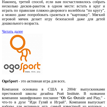
Наконец, третий способ, если вам посчастливилось собрать
несколько дисков-ракеток в одном месте: встать в круг и
играть по правилам пляжно-дворового волейбола “по кругу”,
а можно даже попробовать сразиться в “картошку”. Мягкий
игровой мячик делает игру безопасной даже для детей
дошкольного возраста.
Читать далее
OgoSport
- это активная игра для всех.
Компания основана в США в 2004г выпускниками
престижной школы дизайна Pratt Institute. В названии
компании зашифровано послание “
O
h
G
o
O
utside and Play,” -
что-то в духе "Иди Гуляй и Играй". Компания выпускает
наборы для активных игр, самый известный из которых -