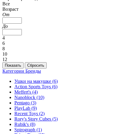
Все
Возраст
От
До
4
6
8
10
12
Категории
Бренды
Ушки на макушке
(6)
Action Sports Toys
(6)
Meffert's
(4)
Nanoblock
(10)
Pentago
(3)
PlayLab
(9)
Recent Toys
(2)
Rory's Story Cubes
(5)
Rubik's
(8)
Spirograph
(1)