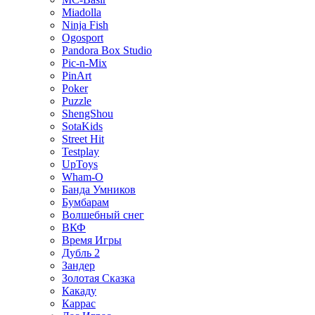
Miadolla
Ninja Fish
Ogosport
Pandora Box Studio
Pic-n-Mix
PinArt
Poker
Puzzle
ShengShou
SotaKids
Street Hit
Testplay
UpToys
Wham-O
Банда Умников
Бумбарам
Волшебный снег
ВКФ
Время Игры
Дубль 2
Зандер
Золотая Сказка
Какаду
Каррас