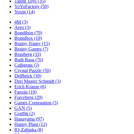
Talent Toys
(35)
YoYoFactory
(50)
Yuxin
(14)
4M
(3)
Aero
(3)
Bondibon
(79)
BrainBox
(19)
Brainy Trainy
(15)
Brainy Games
(7)
Brauberg
(33)
Budi Basa
(76)
Calligrata
(3)
Crystal Puzzle
(50)
Delfbrick
(39)
Drei Magier Schmidt
(3)
Erich Krause
(6)
Fanxin
(19)
Forceberg
(29)
Games Corporation
(3)
GAN
(5)
Graffiti
(2)
Hanayama
(97)
Happy Plant
(12)
IQ-Zabiaka
(8)