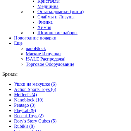
Кристаллы
Медицина
Опыты-домики (мини)
Слаймы и Лизуны
Физика
Химия
Шпионские наборы
Новогодние подарки
Еще
nanoBlock
Мягкие Игрушки
!SALE Распродажа!
Торговое Оборудование
Бренды
Ушки на макушке
(6)
Action Sports Toys
(6)
Meffert's
(4)
Nanoblock
(10)
Pentago
(3)
PlayLab
(9)
Recent Toys
(2)
Rory's Story Cubes
(5)
Rubik's
(8)