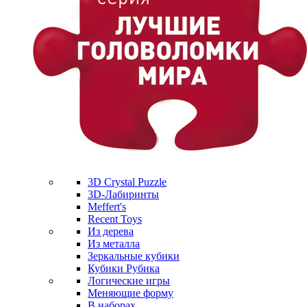
3D Crystal Puzzle
3D-Лабиринты
Meffert's
Recent Toys
Из дерева
Из металла
Зеркальные кубики
Кубики Рубика
Логические игры
Меняющие форму
В наборах