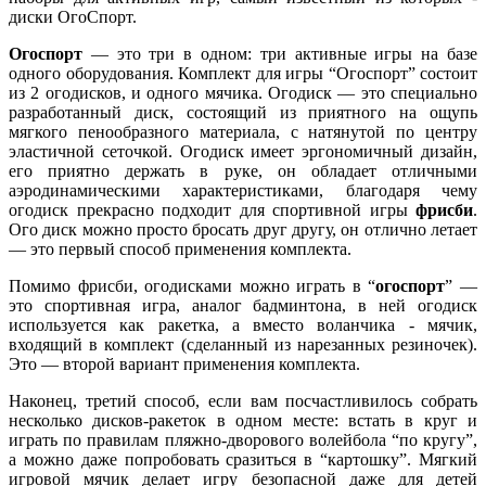
диски ОгоСпорт.
Огоспорт
— это три в одном: три активные игры на базе
одного оборудования. Комплект для игры “Огоспорт” состоит
из 2 огодисков, и одного мячика. Огодиск — это специально
разработанный диск, состоящий из приятного на ощупь
мягкого пенообразного материала, с натянутой по центру
эластичной сеточкой. Огодиск имеет эргономичный дизайн,
его приятно держать в руке, он обладает отличными
аэродинамическими характеристиками, благодаря чему
огодиск прекрасно подходит для спортивной игры
фрисби
.
Ого диск можно просто бросать друг другу, он отлично летает
— это первый способ применения комплекта.
Помимо фрисби, огодисками можно играть в “
огоспорт
” —
это спортивная игра, аналог бадминтона, в ней огодиск
используется как ракетка, а вместо воланчика - мячик,
входящий в комплект (сделанный из нарезанных резиночек).
Это — второй вариант применения комплекта.
Наконец, третий способ, если вам посчастливилось собрать
несколько дисков-ракеток в одном месте: встать в круг и
играть по правилам пляжно-дворового волейбола “по кругу”,
а можно даже попробовать сразиться в “картошку”. Мягкий
игровой мячик делает игру безопасной даже для детей