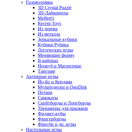
Головоломки
3D Crystal Puzzle
3D-Лабиринты
Meffert's
Recent Toys
Из дерева
Из металла
Зеркальные кубики
Кубики Рубика
Логические игры
Меняющие форму
В наборах
Неокуб и Магнитные
Танграм
Активные игры
Йо-йо и Кендама
Мультидиски и OgoDisk
Петанк
Самокаты
Скейтборды и Лонгборды
Тренажеры для прыжков
Фиджет-кубы
Фингерборды
Фрисби и др. игры
Настольные игры