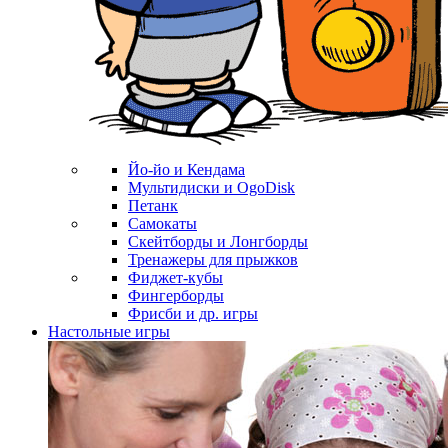
Йо-йо и Кендама
Мультидиски и OgoDisk
Петанк
Самокаты
Скейтборды и Лонгборды
Тренажеры для прыжков
Фиджет-кубы
Фингерборды
Фрисби и др. игры
Настольные игры