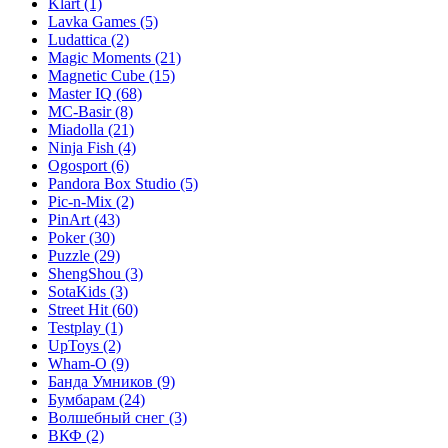
Klart
(1)
Lavka Games
(5)
Ludattica
(2)
Magic Moments
(21)
Magnetic Cube
(15)
Master IQ
(68)
MC-Basir
(8)
Miadolla
(21)
Ninja Fish
(4)
Ogosport
(6)
Pandora Box Studio
(5)
Pic-n-Mix
(2)
PinArt
(43)
Poker
(30)
Puzzle
(29)
ShengShou
(3)
SotaKids
(3)
Street Hit
(60)
Testplay
(1)
UpToys
(2)
Wham-O
(9)
Банда Умников
(9)
Бумбарам
(24)
Волшебный снег
(3)
ВКФ
(2)