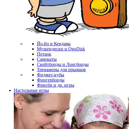
Йо-йо и Кендама
Мультидиски и OgoDisk
Петанк
Самокаты
Скейтборды и Лонгборды
Тренажеры для прыжков
Фиджет-кубы
Фингерборды
Фрисби и др. игры
Настольные игры