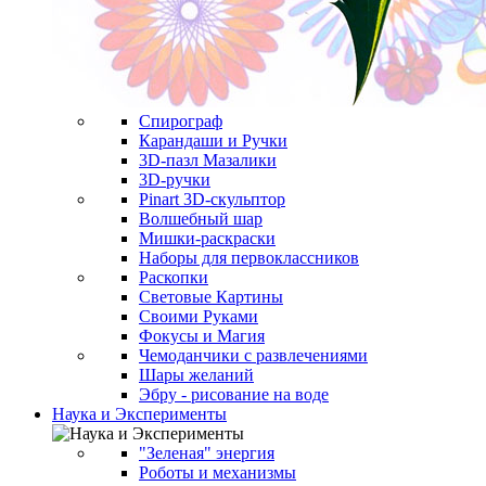
Спирограф
Карандаши и Ручки
3D-пазл Мазалики
3D-ручки
Pinart 3D-скульптор
Волшебный шар
Мишки-раскраски
Наборы для первоклассников
Раскопки
Световые Картины
Своими Руками
Фокусы и Магия
Чемоданчики с развлечениями
Шары желаний
Эбру - рисование на воде
Наука и Эксперименты
"Зеленая" энергия
Роботы и механизмы