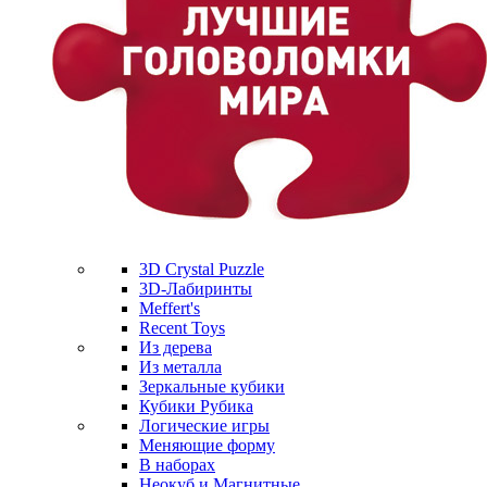
3D Crystal Puzzle
3D-Лабиринты
Meffert's
Recent Toys
Из дерева
Из металла
Зеркальные кубики
Кубики Рубика
Логические игры
Меняющие форму
В наборах
Неокуб и Магнитные