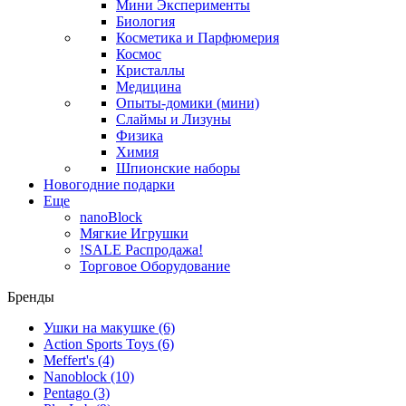
Мини Эксперименты
Биология
Косметика и Парфюмерия
Космос
Кристаллы
Медицина
Опыты-домики (мини)
Слаймы и Лизуны
Физика
Химия
Шпионские наборы
Новогодние подарки
Еще
nanoBlock
Мягкие Игрушки
!SALE Распродажа!
Торговое Оборудование
Бренды
Ушки на макушке
(6)
Action Sports Toys
(6)
Meffert's
(4)
Nanoblock
(10)
Pentago
(3)