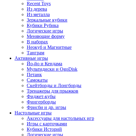
Recent Toys
Из дерева
Из металла
Зеркальные кубики
Кубики Рубика
Логические игры
Меняющие форму
В наборах
Неокуб и Магнитные
Танграм
Активные игры
Йо-йо и Кендама
Мультидиски и OgoDisk
Петанк
Самокаты
Скейтборды и Лонгборды
Тренажеры для прыжков
Фиджет-кубы
Фингерборды
Фрисби и др. игры
Настольные игры
Аксессуары для настольных игр
Игры с карточками
Кубики Историй
Логические игры