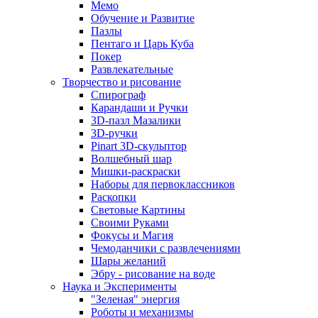
Мемо
Обучение и Развитие
Пазлы
Пентаго и Царь Куба
Покер
Развлекательные
Творчество и рисование
Спирограф
Карандаши и Ручки
3D-пазл Мазалики
3D-ручки
Pinart 3D-скульптор
Волшебный шар
Мишки-раскраски
Наборы для первоклассников
Раскопки
Световые Картины
Своими Руками
Фокусы и Магия
Чемоданчики с развлечениями
Шары желаний
Эбру - рисование на воде
Наука и Эксперименты
"Зеленая" энергия
Роботы и механизмы