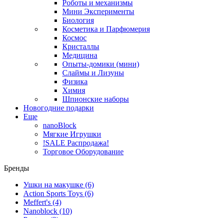
Роботы и механизмы
Мини Эксперименты
Биология
Косметика и Парфюмерия
Космос
Кристаллы
Медицина
Опыты-домики (мини)
Слаймы и Лизуны
Физика
Химия
Шпионские наборы
Новогодние подарки
Еще
nanoBlock
Мягкие Игрушки
!SALE Распродажа!
Торговое Оборудование
Бренды
Ушки на макушке
(6)
Action Sports Toys
(6)
Meffert's
(4)
Nanoblock
(10)