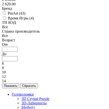
2 620.00
Бренд
PinArt (
43
)
Время Игры (
4
)
ТН ВЭД
Все
Страна производитель
Все
Возраст
От
До
6
8
10
12
14
Головоломки
3D Crystal Puzzle
3D-Лабиринты
Meffert's