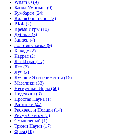
Wham-O
(9)
Банда Умников
(9)
Бумбарам
(24)
Волшебный снег
(3)
ВКФ
(2)
Время Игры
(10)
Дубль 2
(3)
Зандер
(4)
Золотая Сказка
(9)
Какаду
(2)
Каррас
(2)
Лас Играс
(17)
Лео
(2)
Луч
(2)
Лучшие Эксперименты
(16)
Мазалики
(33)
Нескучные Игры
(60)
Поделкин
(3)
Простая Наука
(1)
Раскопки
(47)
Раскрась и Подари
(14)
Рисуй Светом
(3)
Смышленый
(1)
Трюки Науки
(17)
Фрея
(10)