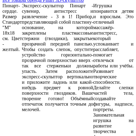
Все товары бренда Pinart 3D-скульптор
Пинарт-
Экспресс-скульптор Пинарт -
Игрушка
сердце.
сувенир, антистресс и
понравится детям
Размер
развлечение - 3 в 1! Прибор,
и взрослым. Это
Стандарт
представляющий собой пластину-
отличный
"M"
основание, на которой
массажёр-
18х18
закреплены пластмассовые
антистресс,
см. Цвет
стержни (гвоздики), закрытые
который
-
прозрачной передней панелью.
успокаивает и
желтый.
Чтобы создать слепок, опустите
расслабляет,
устройство горизонтально-
помогает
прозрачной поверхностью вверх -
отвлечься от
так все стерженьки должны
работы или учёбы.
упасть. Затем расположите
Развивает
экспресс-скульптор вертикально
творческие
и приложите ладонь или какой-
способности.
нибудь предмет к ровной
Делайте слепки
поверхности гвоздиков. Ваше
частей тела,
творение готово! Объёмный
создавайте
отпечаток получается точным до
фигуры, надписи,
мелочей.
портреты.
Занимательная
игрушка на
развитие
творчества и