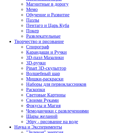
Магнитные в дорогу
Мемо
Обучение и Развитие
Пазлы
Пентаго и Царь Куба
Покер
Развлекательные
Творчество и рисование
Спирограф
Карандаши и Ручки
3D-пазл Мазалики
3D-ручки
Pinart 3D-скульптор
Волшебный шар
Мишки-раскраски
Наборы для первоклассников
Раскопки
Световые Картины
Своими Руками
Фокусы и Магия
Чемоданчики с развлечениями
Шары желаний
Эбру - рисование на воде
Наука и Эксперименты
"Зеленая" энергия