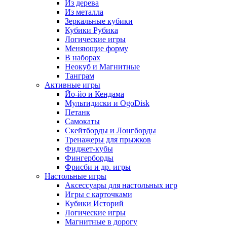
Из дерева
Из металла
Зеркальные кубики
Кубики Рубика
Логические игры
Меняющие форму
В наборах
Неокуб и Магнитные
Танграм
Активные игры
Йо-йо и Кендама
Мультидиски и OgoDisk
Петанк
Самокаты
Скейтборды и Лонгборды
Тренажеры для прыжков
Фиджет-кубы
Фингерборды
Фрисби и др. игры
Настольные игры
Аксессуары для настольных игр
Игры с карточками
Кубики Историй
Логические игры
Магнитные в дорогу