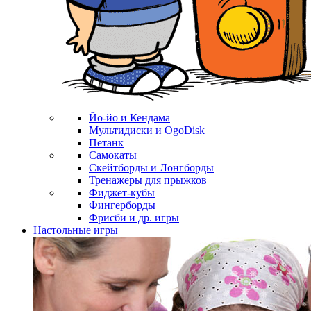
Йо-йо и Кендама
Мультидиски и OgoDisk
Петанк
Самокаты
Скейтборды и Лонгборды
Тренажеры для прыжков
Фиджет-кубы
Фингерборды
Фрисби и др. игры
Настольные игры