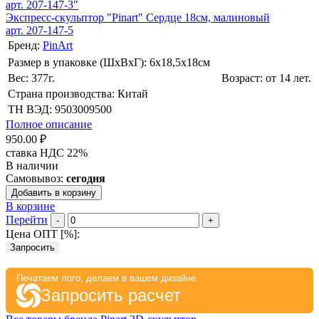
арт. 207-147-3"
Экспресс-скульптор "Pinart" Сердце 18см, малиновый
арт. 207-147-5
Бренд:
PinArt
Размер в упаковке (ШхВxГ): 6х18,5х18cм
Вес: 377г.
Возраст: от 14 лет.
Страна производства: Китай
ТН ВЭД: 9503009500
Полное описание
950.00 ₽
ставка НДС 22%
В наличии
Самовывоз:
сегодня
Добавить в корзину
В корзине
Перейти
-
+
Цена ОПТ [
%
]:
Запросить
Печатаем лого, делаем в вашем дизайне
Запросить расчет