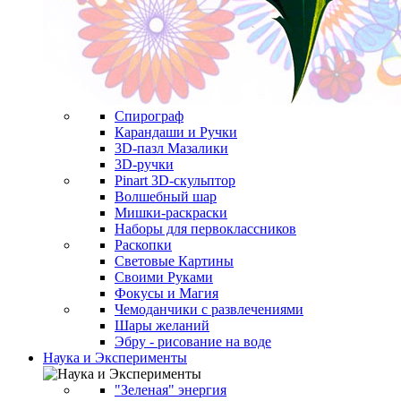
Спирограф
Карандаши и Ручки
3D-пазл Мазалики
3D-ручки
Pinart 3D-скульптор
Волшебный шар
Мишки-раскраски
Наборы для первоклассников
Раскопки
Световые Картины
Своими Руками
Фокусы и Магия
Чемоданчики с развлечениями
Шары желаний
Эбру - рисование на воде
Наука и Эксперименты
"Зеленая" энергия