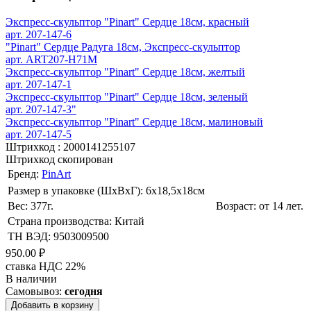
Экспресс-скульптор "Pinart" Сердце 18см, красный
арт. 207-147-6
"Pinart" Сердце Радуга 18см, Экспресс-скульптор
арт. ART207-H71M
Экспресс-скульптор "Pinart" Сердце 18см, желтый
арт. 207-147-1
Экспресс-скульптор "Pinart" Сердце 18см, зеленый
арт. 207-147-3"
Экспресс-скульптор "Pinart" Сердце 18см, малиновый
арт. 207-147-5
Штрихкод :
2000141255107
Штрихкод скопирован
Бренд:
PinArt
Размер в упаковке (ШхВxГ): 6х18,5х18cм
Вес: 377г.
Возраст: от 14 лет.
Страна производства: Китай
ТН ВЭД: 9503009500
950.00 ₽
ставка НДС 22%
В наличии
Самовывоз:
сегодня
Добавить в корзину