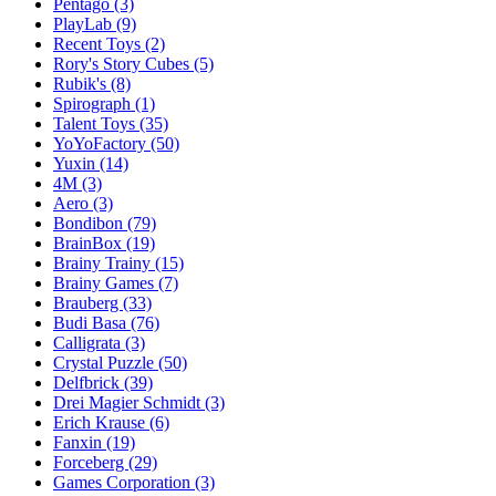
Pentago
(3)
PlayLab
(9)
Recent Toys
(2)
Rory's Story Cubes
(5)
Rubik's
(8)
Spirograph
(1)
Talent Toys
(35)
YoYoFactory
(50)
Yuxin
(14)
4M
(3)
Aero
(3)
Bondibon
(79)
BrainBox
(19)
Brainy Trainy
(15)
Brainy Games
(7)
Brauberg
(33)
Budi Basa
(76)
Calligrata
(3)
Crystal Puzzle
(50)
Delfbrick
(39)
Drei Magier Schmidt
(3)
Erich Krause
(6)
Fanxin
(19)
Forceberg
(29)
Games Corporation
(3)