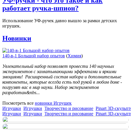
УФ-ручки - что это такое и как
работает ручка-шпион?
Использование УФ-ручек давно вышло за рамки детских
игрушек.
Новинки
140-в-1 Большой набор опытов
(
Химия
)
Увлекательный набор позволяет провести 140 научных
экспериментов с захватывающими эффектами и яркими
эмоциями! Расширенный состав набора и дополнительные
компоненты, которые всегда есть под рукой в любом доме -
погрузят вас в мир науки. Набор экспериментов
разработан&nbs...
Посмотреть все
новинки Игрушек
Игрушки
Игрушки
Творчество и рисование
Pinart 3D-скульпт
Игрушки
Игрушки
Творчество и рисование
Pinart 3D-скульпт