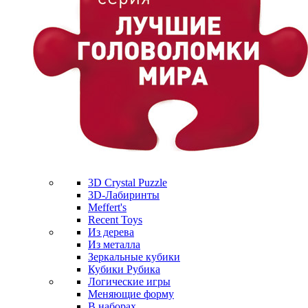
3D Crystal Puzzle
3D-Лабиринты
Meffert's
Recent Toys
Из дерева
Из металла
Зеркальные кубики
Кубики Рубика
Логические игры
Меняющие форму
В наборах