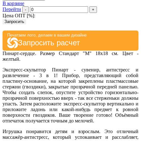
В корзине
Перейти
-
+
Цена ОПТ [
%
]:
Запросить
Печатаем лого, делаем в вашем дизайне
Запросить расчет
Пинарт-сердце. Размер Стандарт "M" 18х18 см. Цвет -
желтый.
Экспресс-скульптор Пинарт - сувенир, антистресс и
развлечение - 3 в 1! Прибор, представляющий собой
пластину-основание, на которой закреплены пластмассовые
стержни (гвоздики), закрытые прозрачной передней панелью.
Чтобы создать слепок, опустите устройство горизонтально-
прозрачной поверхностью вверх - так все стерженьки должны
упасть. Затем расположите экспресс-скульптор вертикально и
приложите ладонь или какой-нибудь предмет к ровной
поверхности гвоздиков. Ваше творение готово! Объёмный
отпечаток получается точным до мелочей.
Игрушка понравится детям и взрослым. Это отличный
массажёр-антистресс, который успокаивает и расслабляет,