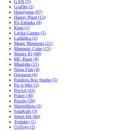
GAN
(5)
Graffiti
(2)
Hanayama
(97)
Happy Plant
(12)
IQ-Zabiaka
(8)
Klart
(1)
Lavka Games
(5)
Ludattica
(2)
Magic Moments
(21)
Magnetic Cube
(15)
Master IQ
(68)
MC-Basir
(8)
Miadolla
(21)
Ninja Fish
(4)
Ogosport
(6)
Pandora Box Studio
(5)
Pic-n-Mix
(2)
PinArt
(43)
Poker
(30)
Puzzle
(29)
ShengShou
(3)
SotaKids
(3)
Street Hit
(60)
Testplay
(1)
UpToys
(2)