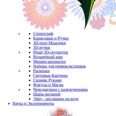
Спирограф
Карандаши и Ручки
3D-пазл Мазалики
3D-ручки
Pinart 3D-скульптор
Волшебный шар
Мишки-раскраски
Наборы для первоклассников
Раскопки
Световые Картины
Своими Руками
Фокусы и Магия
Чемоданчики с развлечениями
Шары желаний
Эбру - рисование на воде
Наука и Эксперименты