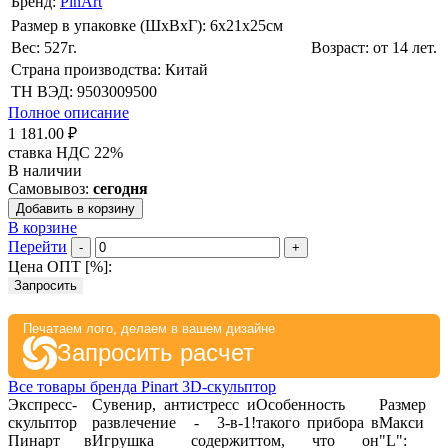
Бренд:
PinArt
Размер в упаковке (ШхВxГ): 6х21х25cм
Вес: 527г.
Возраст: от 14 лет.
Страна производства: Китай
ТН ВЭД: 9503009500
Полное описание
1 181.00 ₽
ставка НДС 22%
В наличии
Самовывоз:
сегодня
Добавить в корзину
В корзине
Перейти
-
+
Цена ОПТ [
%
]:
Запросить
Печатаем лого, делаем в вашем дизайне
Запросить расчет
Все товары бренда Pinart 3D-скульптор
Экспресс-
Сувенир, антистресс и
Особенность
Размер
скульптор
развлечение - 3-в-1!
такого прибора в
Макси
Пинарт в
Игрушка содержит
том, что он
"L":