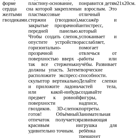
форме
пластину-основание,
понравится детям
21х20см.
сердца с
на которой закреплены
и взрослым. Это
желтыми
пластмассовые
отличный
гвоздиками.
стержни (гвоздики),
массажёр и
закрытые прозрачной
антистресс,
передней панелью.
который
Чтобы создать слепок,
успокаивает и
опустите устройство
расслабляет,
горизонтально-
помогает
прозрачной
отвлечься от
поверхностью вверх -
работы или
так все стерженьки
учёбы. Развивает
должны упасть. Затем
творческие
расположите экспресс-
способности.
скульптор вертикально
Делайте слепки
и приложите ладонь
частей тела,
или какой-нибудь
создавайте
предмет к ровной
фигуры,
поверхности
надписи,
гвоздиков. 3D-слепок
портреты.
готов! Объёмный
Занимательная
отпечаток получается
развивающая
красивым и
игрушка для
удивительно точным.
ребёнка
тренирует