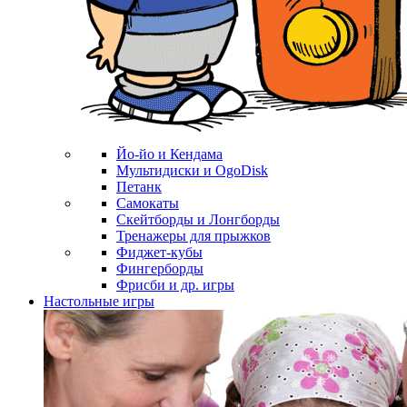
Йо-йо и Кендама
Мультидиски и OgoDisk
Петанк
Самокаты
Скейтборды и Лонгборды
Тренажеры для прыжков
Фиджет-кубы
Фингерборды
Фрисби и др. игры
Настольные игры