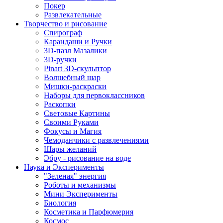
Покер
Развлекательные
Творчество и рисование
Спирограф
Карандаши и Ручки
3D-пазл Мазалики
3D-ручки
Pinart 3D-скульптор
Волшебный шар
Мишки-раскраски
Наборы для первоклассников
Раскопки
Световые Картины
Своими Руками
Фокусы и Магия
Чемоданчики с развлечениями
Шары желаний
Эбру - рисование на воде
Наука и Эксперименты
"Зеленая" энергия
Роботы и механизмы
Мини Эксперименты
Биология
Косметика и Парфюмерия
Космос