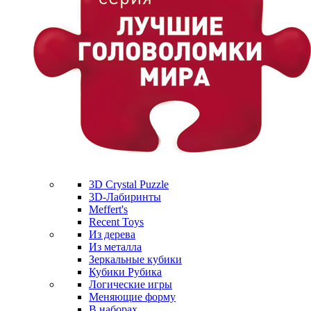
3D Crystal Puzzle
3D-Лабиринты
Meffert's
Recent Toys
Из дерева
Из металла
Зеркальные кубики
Кубики Рубика
Логические игры
Меняющие форму
В наборах