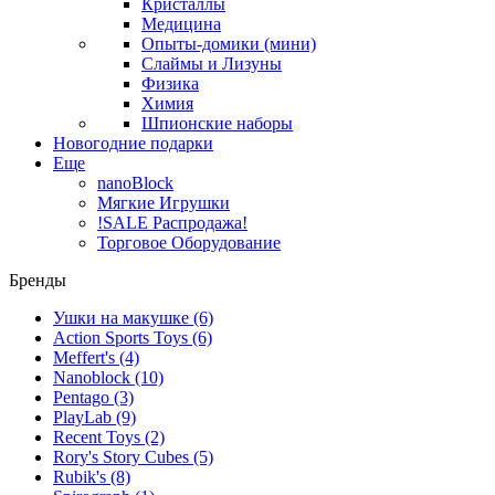
Кристаллы
Медицина
Опыты-домики (мини)
Слаймы и Лизуны
Физика
Химия
Шпионские наборы
Новогодние подарки
Еще
nanoBlock
Мягкие Игрушки
!SALE Распродажа!
Торговое Оборудование
Бренды
Ушки на макушке
(6)
Action Sports Toys
(6)
Meffert's
(4)
Nanoblock
(10)
Pentago
(3)
PlayLab
(9)
Recent Toys
(2)
Rory's Story Cubes
(5)
Rubik's
(8)