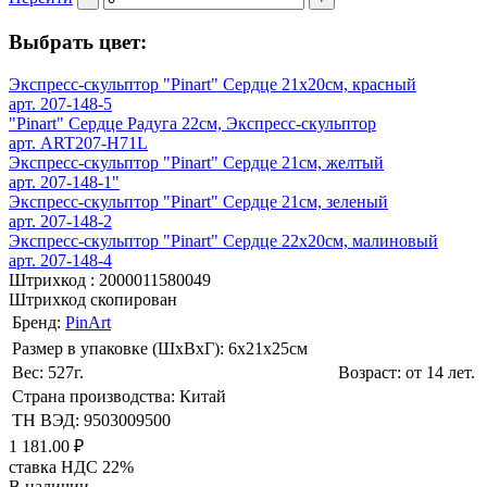
Выбрать цвет:
Экспресс-скульптор "Pinart" Сердце 21х20см, красный
арт. 207-148-5
"Pinart" Сердце Радуга 22см, Экспресс-скульптор
арт. ART207-H71L
Экспресс-скульптор "Pinart" Сердце 21см, желтый
арт. 207-148-1"
Экспресс-скульптор "Pinart" Сердце 21см, зеленый
арт. 207-148-2
Экспресс-скульптор "Pinart" Сердце 22х20см, малиновый
арт. 207-148-4
Штрихкод :
2000011580049
Штрихкод скопирован
Бренд:
PinArt
Размер в упаковке (ШхВxГ): 6х21х25cм
Вес: 527г.
Возраст: от 14 лет.
Страна производства: Китай
ТН ВЭД: 9503009500
1 181.00 ₽
ставка НДС 22%
В наличии