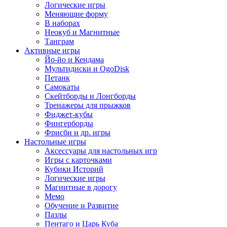
Логические игры
Меняющие форму
В наборах
Неокуб и Магнитные
Танграм
Активные игры
Йо-йо и Кендама
Мультидиски и OgoDisk
Петанк
Самокаты
Скейтборды и Лонгборды
Тренажеры для прыжков
Фиджет-кубы
Фингерборды
Фрисби и др. игры
Настольные игры
Аксессуары для настольных игр
Игры с карточками
Кубики Историй
Логические игры
Магнитные в дорогу
Мемо
Обучение и Развитие
Пазлы
Пентаго и Царь Куба