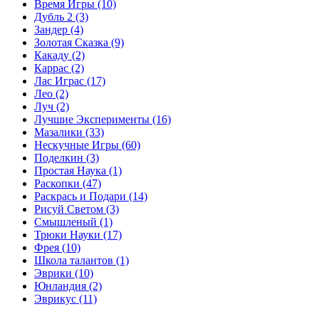
Время Игры
(10)
Дубль 2
(3)
Зандер
(4)
Золотая Сказка
(9)
Какаду
(2)
Каррас
(2)
Лас Играс
(17)
Лео
(2)
Луч
(2)
Лучшие Эксперименты
(16)
Мазалики
(33)
Нескучные Игры
(60)
Поделкин
(3)
Простая Наука
(1)
Раскопки
(47)
Раскрась и Подари
(14)
Рисуй Светом
(3)
Смышленый
(1)
Трюки Науки
(17)
Фрея
(10)
Школа талантов
(1)
Эврики
(10)
Юнландия
(2)
Эврикус
(11)