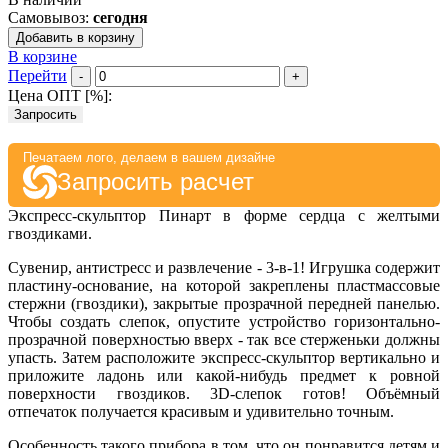
Самовывоз:
сегодня
Добавить в корзину
В корзине
Перейти
-
+
Цена ОПТ [
%
]:
Запросить
Печатаем лого, делаем в вашем дизайне
Запросить расчет
Экспресс-скульптор Пинарт в форме сердца с желтыми
гвоздиками.
Сувенир, антистресс и развлечение - 3-в-1! Игрушка содержит
пластину-основание, на которой закреплены пластмассовые
стержни (гвоздики), закрытые прозрачной передней панелью.
Чтобы создать слепок, опустите устройство горизонтально-
прозрачной поверхностью вверх - так все стерженьки должны
упасть. Затем расположите экспресс-скульптор вертикально и
приложите ладонь или какой-нибудь предмет к ровной
поверхности гвоздиков. 3D-слепок готов! Объёмный
отпечаток получается красивым и удивительно точным.
Особенность такого прибора в том, что он понравится детям и