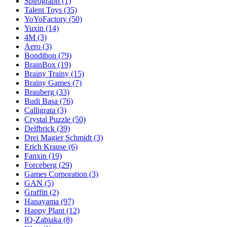
Spirograph
(1)
Talent Toys
(35)
YoYoFactory
(50)
Yuxin
(14)
4M
(3)
Aero
(3)
Bondibon
(79)
BrainBox
(19)
Brainy Trainy
(15)
Brainy Games
(7)
Brauberg
(33)
Budi Basa
(76)
Calligrata
(3)
Crystal Puzzle
(50)
Delfbrick
(39)
Drei Magier Schmidt
(3)
Erich Krause
(6)
Fanxin
(19)
Forceberg
(29)
Games Corporation
(3)
GAN
(5)
Graffiti
(2)
Hanayama
(97)
Happy Plant
(12)
IQ-Zabiaka
(8)