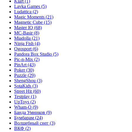
Klart
(1)
Lavka Games
(5)
Ludattica
(2)
Magic Moments
(21)
Magnetic Cube
(15)
Master IQ
(68)
MC-Basir
(8)
Miadolla
(21)
Ninja Fish
(4)
Ogosport
(6)
Pandora Box Studio
(5)
Pic-n-Mix
(2)
PinArt
(43)
Poker
(30)
Puzzle
(29)
ShengShou
(3)
SotaKids
(3)
Street Hit
(60)
Testplay
(1)
UpToys
(2)
Wham-O
(9)
Банда Умников
(9)
Бумбарам
(24)
Волшебный снег
(3)
ВКФ
(2)