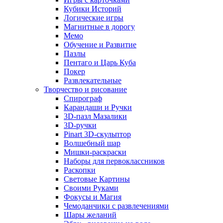
Кубики Историй
Логические игры
Магнитные в дорогу
Мемо
Обучение и Развитие
Пазлы
Пентаго и Царь Куба
Покер
Развлекательные
Творчество и рисование
Спирограф
Карандаши и Ручки
3D-пазл Мазалики
3D-ручки
Pinart 3D-скульптор
Волшебный шар
Мишки-раскраски
Наборы для первоклассников
Раскопки
Световые Картины
Своими Руками
Фокусы и Магия
Чемоданчики с развлечениями
Шары желаний