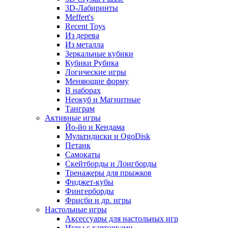
3D-Лабиринты
Meffert's
Recent Toys
Из дерева
Из металла
Зеркальные кубики
Кубики Рубика
Логические игры
Меняющие форму
В наборах
Неокуб и Магнитные
Танграм
Активные игры
Йо-йо и Кендама
Мультидиски и OgoDisk
Петанк
Самокаты
Скейтборды и Лонгборды
Тренажеры для прыжков
Фиджет-кубы
Фингерборды
Фрисби и др. игры
Настольные игры
Аксессуары для настольных игр
Игры с карточками