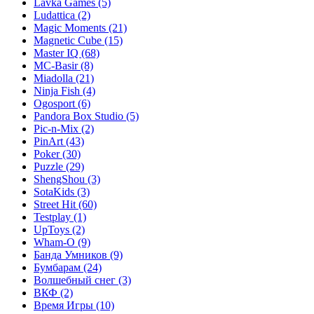
Lavka Games
(5)
Ludattica
(2)
Magic Moments
(21)
Magnetic Cube
(15)
Master IQ
(68)
MC-Basir
(8)
Miadolla
(21)
Ninja Fish
(4)
Ogosport
(6)
Pandora Box Studio
(5)
Pic-n-Mix
(2)
PinArt
(43)
Poker
(30)
Puzzle
(29)
ShengShou
(3)
SotaKids
(3)
Street Hit
(60)
Testplay
(1)
UpToys
(2)
Wham-O
(9)
Банда Умников
(9)
Бумбарам
(24)
Волшебный снег
(3)
ВКФ
(2)
Время Игры
(10)