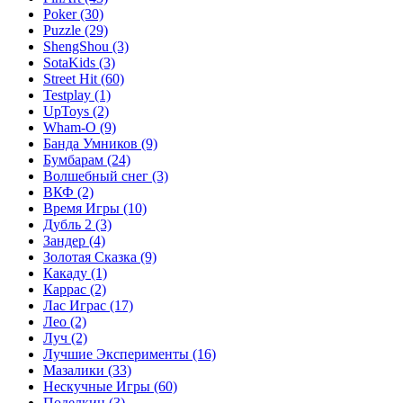
Poker
(30)
Puzzle
(29)
ShengShou
(3)
SotaKids
(3)
Street Hit
(60)
Testplay
(1)
UpToys
(2)
Wham-O
(9)
Банда Умников
(9)
Бумбарам
(24)
Волшебный снег
(3)
ВКФ
(2)
Время Игры
(10)
Дубль 2
(3)
Зандер
(4)
Золотая Сказка
(9)
Какаду
(1)
Каррас
(2)
Лас Играс
(17)
Лео
(2)
Луч
(2)
Лучшие Эксперименты
(16)
Мазалики
(33)
Нескучные Игры
(60)
Поделкин
(3)