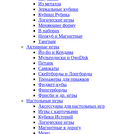
Из металла
Зеркальные кубики
Кубики Рубика
Логические игры
Меняющие форму
В наборах
Неокуб и Магнитные
Танграм
Активные игры
Йо-йо и Кендама
Мультидиски и OgoDisk
Петанк
Самокаты
Скейтборды и Лонгборды
Тренажеры для прыжков
Фиджет-кубы
Фингерборды
Фрисби и др. игры
Настольные игры
Аксессуары для настольных игр
Игры с карточками
Кубики Историй
Логические игры
Магнитные в дорогу
Мемо