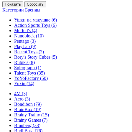
Категории
Бренды
Ушки на макушке
(6)
Action Sports Toys
(6)
Meffert's
(4)
Nanoblock
(10)
Pentago
(3)
PlayLab
(9)
Recent Toys
(2)
Rory's Story Cubes
(5)
Rubik's
(8)
Spirograph
(1)
Talent Toys
(35)
YoYoFactory
(50)
Yuxin
(14)
4M
(3)
Aero
(3)
Bondibon
(79)
BrainBox
(19)
Brainy Trainy
(15)
Brainy Games
(7)
Brauberg
(33)
Budi Basa
(76)