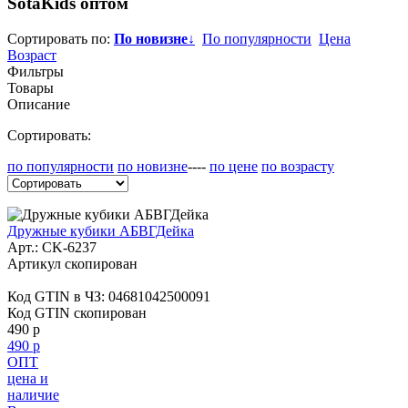
SotaKids
оптом
Сортировать по:
По новизне
↓
По популярности
Цена
Возраст
Фильтры
Товары
Описание
Сортировать:
по популярности
по новизне
----
по цене
по возрасту
Дружные кубики АБВГДейка
Арт.:
CK-6237
Артикул скопирован
Код GTIN в ЧЗ:
04681042500091
Код GTIN скопирован
490 р
490 р
ОПТ
цена и
наличие