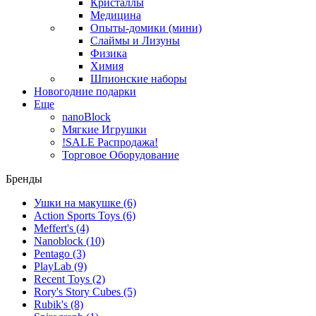
Кристаллы
Медицина
Опыты-домики (мини)
Слаймы и Лизуны
Физика
Химия
Шпионские наборы
Новогодние подарки
Еще
nanoBlock
Мягкие Игрушки
!SALE Распродажа!
Торговое Оборудование
Бренды
Ушки на макушке
(6)
Action Sports Toys
(6)
Meffert's
(4)
Nanoblock
(10)
Pentago
(3)
PlayLab
(9)
Recent Toys
(2)
Rory's Story Cubes
(5)
Rubik's
(8)