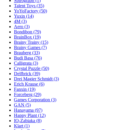
Spirograph
(1)
Talent Toys
(35)
YoYoFactory
(50)
Yuxin
(14)
4M
(3)
Aero
(3)
Bondibon
(79)
BrainBox
(19)
Brainy Trainy
(15)
Brainy Games
(7)
Brauberg
(33)
Budi Basa
(76)
Calligrata
(3)
Crystal Puzzle
(50)
Delfbrick
(39)
Drei Magier Schmidt
(3)
Erich Krause
(6)
Fanxin
(19)
Forceberg
(29)
Games Corporation
(3)
GAN
(5)
Hanayama
(97)
Happy Plant
(12)
IQ-Zabiaka
(8)
Klart
(1)