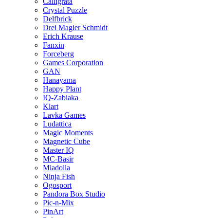
Calligrata
Crystal Puzzle
Delfbrick
Drei Magier Schmidt
Erich Krause
Fanxin
Forceberg
Games Corporation
GAN
Hanayama
Happy Plant
IQ-Zabiaka
Klart
Lavka Games
Ludattica
Magic Moments
Magnetic Cube
Master IQ
MC-Basir
Miadolla
Ninja Fish
Ogosport
Pandora Box Studio
Pic-n-Mix
PinArt