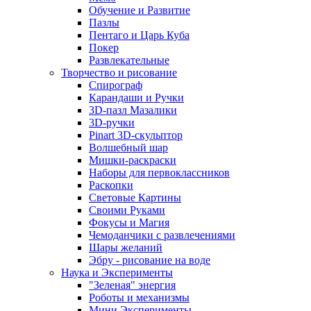
Обучение и Развитие
Пазлы
Пентаго и Царь Куба
Покер
Развлекательные
Творчество и рисование
Спирограф
Карандаши и Ручки
3D-пазл Мазалики
3D-ручки
Pinart 3D-скульптор
Волшебный шар
Мишки-раскраски
Наборы для первоклассников
Раскопки
Световые Картины
Своими Руками
Фокусы и Магия
Чемоданчики с развлечениями
Шары желаний
Эбру - рисование на воде
Наука и Эксперименты
"Зеленая" энергия
Роботы и механизмы
Мини Эксперименты