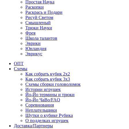
Простая Наука
Раскопки
Раскрась и Подари
Рисуй Светом
Смышленый
Трюки Науки
Фрея
Школа талантов
Эврики
Юнландия
Эврикус
ОПТ
Схемы
Как собрать кубик 2х2
Как собрать кубик 3х3
Схемы сборки головоломок
Истории игрушек
Йо-Йо термины и трюки
Йо-Йо ЧаВо/FAQ
Соревнования
Неплательщики
Шутки о кубике Рубика
О подделках игрушек
Доставка/Партнеры