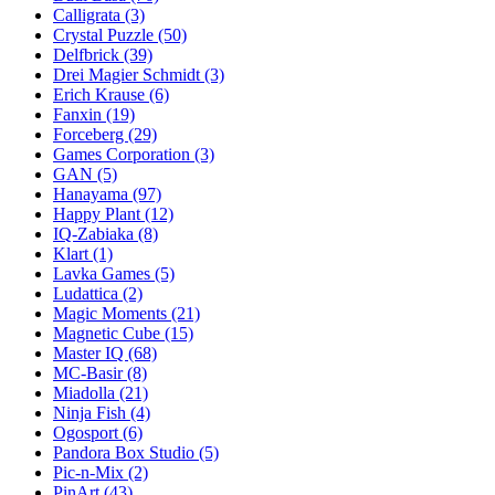
Calligrata
(3)
Crystal Puzzle
(50)
Delfbrick
(39)
Drei Magier Schmidt
(3)
Erich Krause
(6)
Fanxin
(19)
Forceberg
(29)
Games Corporation
(3)
GAN
(5)
Hanayama
(97)
Happy Plant
(12)
IQ-Zabiaka
(8)
Klart
(1)
Lavka Games
(5)
Ludattica
(2)
Magic Moments
(21)
Magnetic Cube
(15)
Master IQ
(68)
MC-Basir
(8)
Miadolla
(21)
Ninja Fish
(4)
Ogosport
(6)
Pandora Box Studio
(5)
Pic-n-Mix
(2)
PinArt
(43)