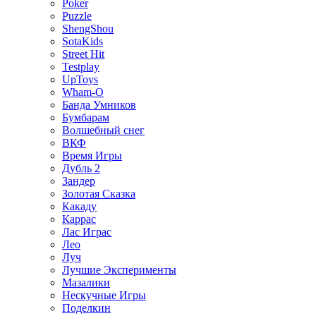
Poker
Puzzle
ShengShou
SotaKids
Street Hit
Testplay
UpToys
Wham-O
Банда Умников
Бумбарам
Волшебный снег
ВКФ
Время Игры
Дубль 2
Зандер
Золотая Сказка
Какаду
Каррас
Лас Играс
Лео
Луч
Лучшие Эксперименты
Мазалики
Нескучные Игры
Поделкин