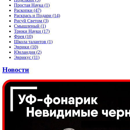
Простая Наука
(1)
Раскопки
(47)
Раскрась и Подари
(14)
Рисуй Светом
(3)
Смышленый
(1)
Трюки Науки
(17)
Фрея
(10)
Школа талантов
(1)
Эврики
(10)
Юнландия
(2)
Эврикус
(11)
Новости