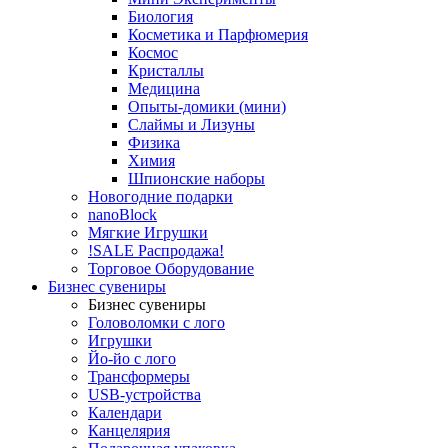
Биология
Косметика и Парфюмерия
Космос
Кристаллы
Медицина
Опыты-домики (мини)
Слаймы и Лизуны
Физика
Химия
Шпионские наборы
Новогодние подарки
nanoBlock
Мягкие Игрушки
!SALE Распродажа!
Торговое Оборудование
Бизнес сувениры
Бизнес сувениры
Головоломки с лого
Игрушки
Йо-йо с лого
Трансформеры
USB-устройства
Календари
Канцелярия