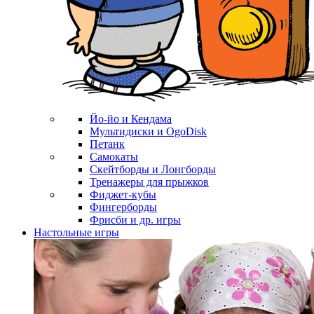
Йо-йо и Кендама
Мультидиски и OgoDisk
Петанк
Самокаты
Скейтборды и Лонгборды
Тренажеры для прыжков
Фиджет-кубы
Фингерборды
Фрисби и др. игры
Настольные игры