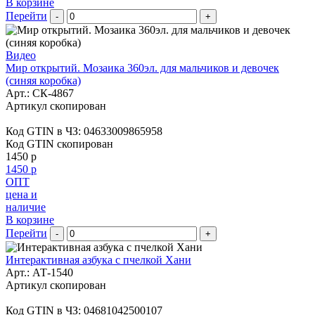
В корзине
Перейти
-
+
Видео
Мир открытий. Мозаика 360эл. для мальчиков и девочек
(синяя коробка)
Арт.:
СК-4867
Артикул скопирован
Код GTIN в ЧЗ:
04633009865958
Код GTIN скопирован
1450 р
1450 р
ОПТ
цена и
наличие
В корзине
Перейти
-
+
Интерактивная азбука c пчелкой Хани
Арт.:
АТ-1540
Артикул скопирован
Код GTIN в ЧЗ:
04681042500107