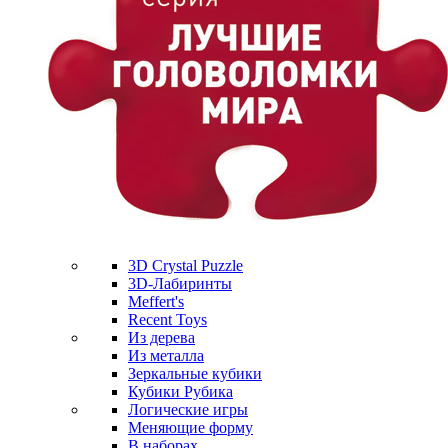
3D Crystal Puzzle
3D-Лабиринты
Meffert's
Recent Toys
Из дерева
Из металла
Зеркальные кубики
Кубики Рубика
Логические игры
Меняющие форму
В наборах