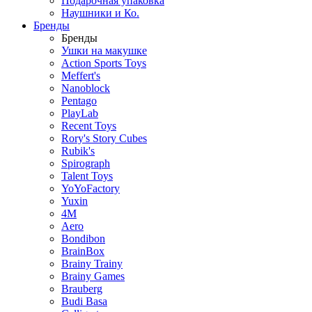
Подарочная упаковка
Наушники и Ко.
Бренды
Бренды
Ушки на макушке
Action Sports Toys
Meffert's
Nanoblock
Pentago
PlayLab
Recent Toys
Rory's Story Cubes
Rubik's
Spirograph
Talent Toys
YoYoFactory
Yuxin
4M
Aero
Bondibon
BrainBox
Brainy Trainy
Brainy Games
Brauberg
Budi Basa