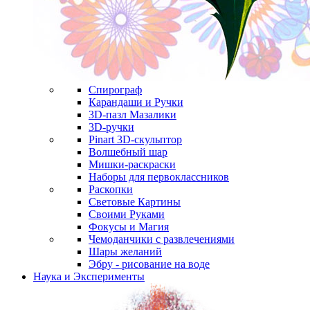
Спирограф
Карандаши и Ручки
3D-пазл Мазалики
3D-ручки
Pinart 3D-скульптор
Волшебный шар
Мишки-раскраски
Наборы для первоклассников
Раскопки
Световые Картины
Своими Руками
Фокусы и Магия
Чемоданчики с развлечениями
Шары желаний
Эбру - рисование на воде
Наука и Эксперименты