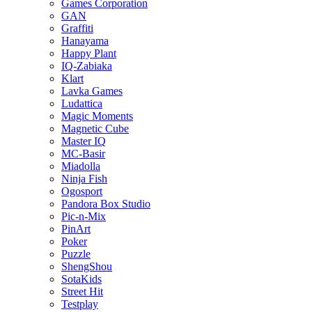
Games Corporation
GAN
Graffiti
Hanayama
Happy Plant
IQ-Zabiaka
Klart
Lavka Games
Ludattica
Magic Moments
Magnetic Cube
Master IQ
MC-Basir
Miadolla
Ninja Fish
Ogosport
Pandora Box Studio
Pic-n-Mix
PinArt
Poker
Puzzle
ShengShou
SotaKids
Street Hit
Testplay