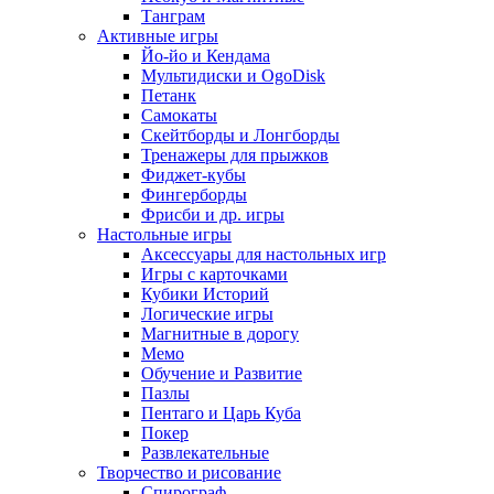
Танграм
Активные игры
Йо-йо и Кендама
Мультидиски и OgoDisk
Петанк
Самокаты
Скейтборды и Лонгборды
Тренажеры для прыжков
Фиджет-кубы
Фингерборды
Фрисби и др. игры
Настольные игры
Аксессуары для настольных игр
Игры с карточками
Кубики Историй
Логические игры
Магнитные в дорогу
Мемо
Обучение и Развитие
Пазлы
Пентаго и Царь Куба
Покер
Развлекательные
Творчество и рисование
Спирограф