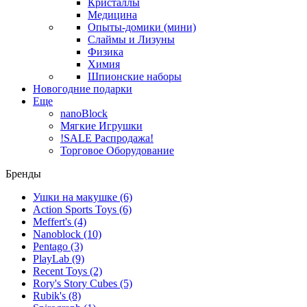
Кристаллы
Медицина
Опыты-домики (мини)
Слаймы и Лизуны
Физика
Химия
Шпионские наборы
Новогодние подарки
Еще
nanoBlock
Мягкие Игрушки
!SALE Распродажа!
Торговое Оборудование
Бренды
Ушки на макушке
(6)
Action Sports Toys
(6)
Meffert's
(4)
Nanoblock
(10)
Pentago
(3)
PlayLab
(9)
Recent Toys
(2)
Rory's Story Cubes
(5)
Rubik's
(8)