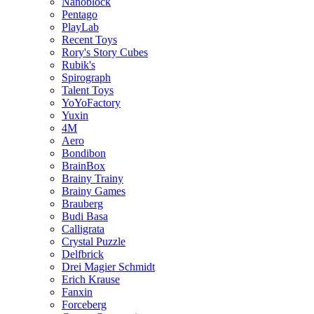
Nanoblock
Pentago
PlayLab
Recent Toys
Rory's Story Cubes
Rubik's
Spirograph
Talent Toys
YoYoFactory
Yuxin
4M
Aero
Bondibon
BrainBox
Brainy Trainy
Brainy Games
Brauberg
Budi Basa
Calligrata
Crystal Puzzle
Delfbrick
Drei Magier Schmidt
Erich Krause
Fanxin
Forceberg