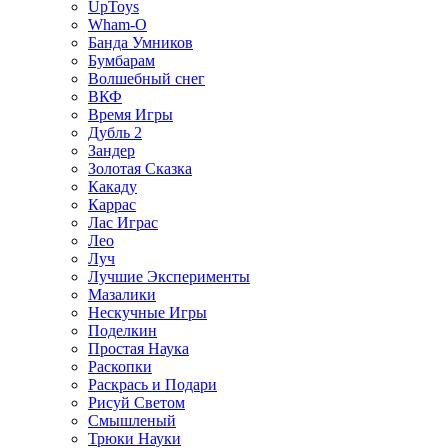
UpToys
Wham-O
Банда Умников
Бумбарам
Волшебный снег
ВКФ
Время Игры
Дубль 2
Зандер
Золотая Сказка
Какаду
Каррас
Лас Играс
Лео
Луч
Лучшие Эксперименты
Мазалики
Нескучные Игры
Поделкин
Простая Наука
Раскопки
Раскрась и Подари
Рисуй Светом
Смышленый
Трюки Науки