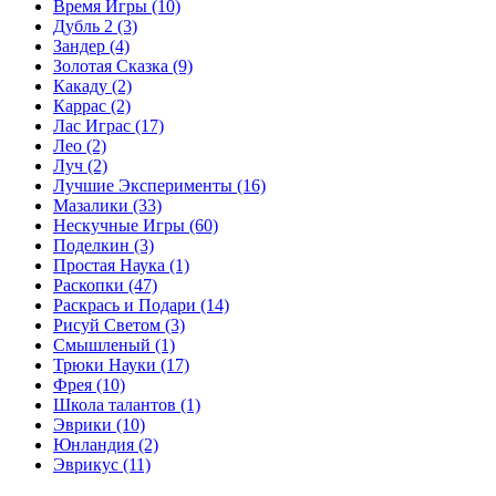
Время Игры
(10)
Дубль 2
(3)
Зандер
(4)
Золотая Сказка
(9)
Какаду
(2)
Каррас
(2)
Лас Играс
(17)
Лео
(2)
Луч
(2)
Лучшие Эксперименты
(16)
Мазалики
(33)
Нескучные Игры
(60)
Поделкин
(3)
Простая Наука
(1)
Раскопки
(47)
Раскрась и Подари
(14)
Рисуй Светом
(3)
Смышленый
(1)
Трюки Науки
(17)
Фрея
(10)
Школа талантов
(1)
Эврики
(10)
Юнландия
(2)
Эврикус
(11)