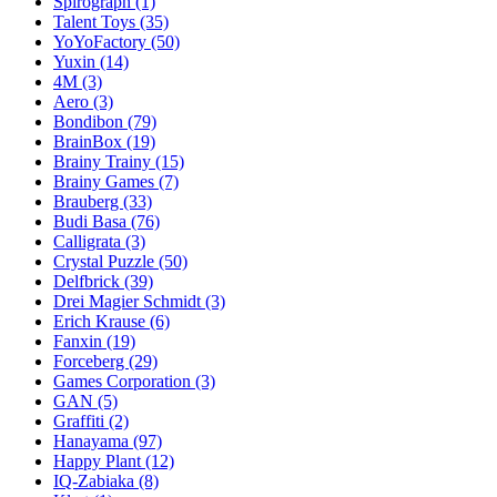
Spirograph
(1)
Talent Toys
(35)
YoYoFactory
(50)
Yuxin
(14)
4M
(3)
Aero
(3)
Bondibon
(79)
BrainBox
(19)
Brainy Trainy
(15)
Brainy Games
(7)
Brauberg
(33)
Budi Basa
(76)
Calligrata
(3)
Crystal Puzzle
(50)
Delfbrick
(39)
Drei Magier Schmidt
(3)
Erich Krause
(6)
Fanxin
(19)
Forceberg
(29)
Games Corporation
(3)
GAN
(5)
Graffiti
(2)
Hanayama
(97)
Happy Plant
(12)
IQ-Zabiaka
(8)