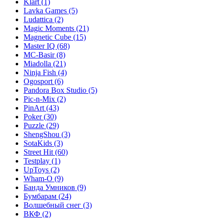
Klart
(1)
Lavka Games
(5)
Ludattica
(2)
Magic Moments
(21)
Magnetic Cube
(15)
Master IQ
(68)
MC-Basir
(8)
Miadolla
(21)
Ninja Fish
(4)
Ogosport
(6)
Pandora Box Studio
(5)
Pic-n-Mix
(2)
PinArt
(43)
Poker
(30)
Puzzle
(29)
ShengShou
(3)
SotaKids
(3)
Street Hit
(60)
Testplay
(1)
UpToys
(2)
Wham-O
(9)
Банда Умников
(9)
Бумбарам
(24)
Волшебный снег
(3)
ВКФ
(2)