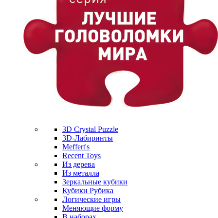
3D Crystal Puzzle
3D-Лабиринты
Meffert's
Recent Toys
Из дерева
Из металла
Зеркальные кубики
Кубики Рубика
Логические игры
Меняющие форму
В наборах