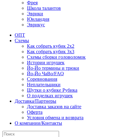
Фрея
Школа талантов
Эврики
Юнландия
Эврикус
ОПТ
Схемы
Как собрать кубик 2х2
Как собрать кубик 3х3
Схемы сборки головоломок
Истории игрушек
Йо-Йо термины и трюки
Йо-Йо ЧаВо/FAQ
Соревнования
Неплательщики
Шутки о кубике Рубика
О подделках игрушек
Доставка/Партнеры
Доставка заказов на сайте
Оферта
Условия обмена и возврата
О компании/Контакты