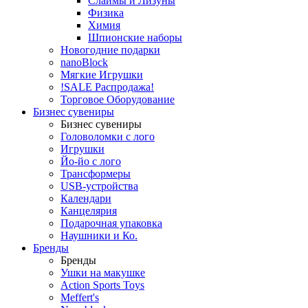
Слаймы и Лизуны
Физика
Химия
Шпионские наборы
Новогодние подарки
nanoBlock
Мягкие Игрушки
!SALE Распродажа!
Торговое Оборудование
Бизнес сувениры
Бизнес сувениры
Головоломки с лого
Игрушки
Йо-йо с лого
Трансформеры
USB-устройства
Календари
Канцелярия
Подарочная упаковка
Наушники и Ко.
Бренды
Бренды
Ушки на макушке
Action Sports Toys
Meffert's