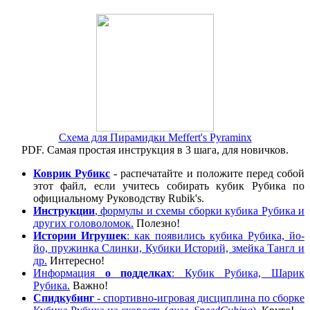
Схема для Пирамидки Meffert's Pyraminx
PDF. Самая простая инструкция в 3 шага, для новичков.
Коврик Рубикс
- распечатайте и положите перед собой
этот файл, если учитесь собирать кубик Рубика по
официальному Руководству Rubik's.
Инструкции
, формулы и схемы сборки кубика Рубика и
других головоломок.
Полезно!
Истории
Игрушек
: как появились кубика Рубика, йо-
йо, пружинка Слинки, Кубики Историй, змейка Тангл и
др.
Интересно!
Информация
о подделках
: Кубик Рубика, Шарик
Рубика.
Важно!
Спидкубинг
- спортивно-игровая дисциплина по сборке