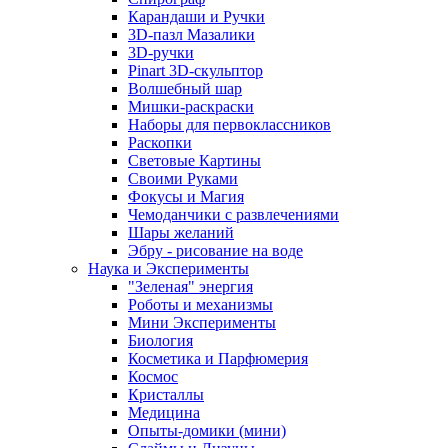
Карандаши и Ручки
3D-пазл Мазалики
3D-ручки
Pinart 3D-скульптор
Волшебный шар
Мишки-раскраски
Наборы для первоклассников
Раскопки
Световые Картины
Своими Руками
Фокусы и Магия
Чемоданчики с развлечениями
Шары желаний
Эбру - рисование на воде
Наука и Эксперименты
"Зеленая" энергия
Роботы и механизмы
Мини Эксперименты
Биология
Косметика и Парфюмерия
Космос
Кристаллы
Медицина
Опыты-домики (мини)