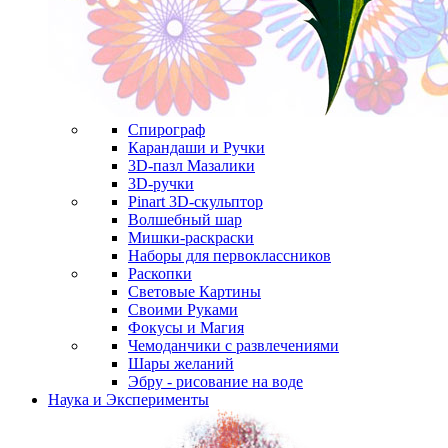
Спирограф
Карандаши и Ручки
3D-пазл Мазалики
3D-ручки
Pinart 3D-скульптор
Волшебный шар
Мишки-раскраски
Наборы для первоклассников
Раскопки
Световые Картины
Своими Руками
Фокусы и Магия
Чемоданчики с развлечениями
Шары желаний
Эбру - рисование на воде
Наука и Эксперименты