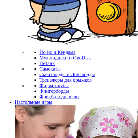
Йо-йо и Кендама
Мультидиски и OgoDisk
Петанк
Самокаты
Скейтборды и Лонгборды
Тренажеры для прыжков
Фиджет-кубы
Фингерборды
Фрисби и др. игры
Настольные игры