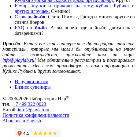
Кубика Рубика на скорость (
англ. SpeedCubing
).
Круто!
Юмор, шутки и приколы на тему кубика Рубика и
других игрушек.
Смешно!
Словарь
йо-йо
.
Слип, Шимзы, Гринд и многое другое из
слэнга йоеров.
FAQ по
йо-йо
.
А вы знаете где в йо-йо двигатель с
батарейками?
Просьба
: Если у вас есть интересные фотографии, тексты,
материалы, которые мы могли бы опубликовать на этом
сайте - пожалуйста, присылайте нам на ящик
info@playlab.ru
! Мы обязательно рассмотрим и постараемся
разместить здесь всю приходящую к нам информацию о
Кубике Рубика и других головоломках.
Игрушки оптом
Бизнес сувениры
®
© 2006-2026 Лаборатория Игр
.
тел.:
+7 499 322 0023
E-mail:
info@playlab.ru
Политика конфиденциальности
About us in English