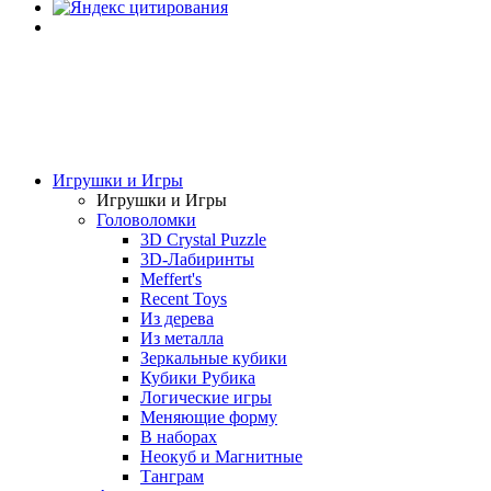
Игрушки и Игры
Игрушки и Игры
Головоломки
3D Crystal Puzzle
3D-Лабиринты
Meffert's
Recent Toys
Из дерева
Из металла
Зеркальные кубики
Кубики Рубика
Логические игры
Меняющие форму
В наборах
Неокуб и Магнитные
Танграм