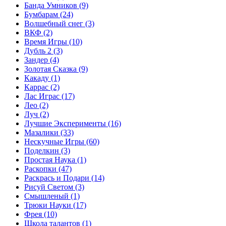
Банда Умников
(9)
Бумбарам
(24)
Волшебный снег
(3)
ВКФ
(2)
Время Игры
(10)
Дубль 2
(3)
Зандер
(4)
Золотая Сказка
(9)
Какаду
(1)
Каррас
(2)
Лас Играс
(17)
Лео
(2)
Луч
(2)
Лучшие Эксперименты
(16)
Мазалики
(33)
Нескучные Игры
(60)
Поделкин
(3)
Простая Наука
(1)
Раскопки
(47)
Раскрась и Подари
(14)
Рисуй Светом
(3)
Смышленый
(1)
Трюки Науки
(17)
Фрея
(10)
Школа талантов
(1)