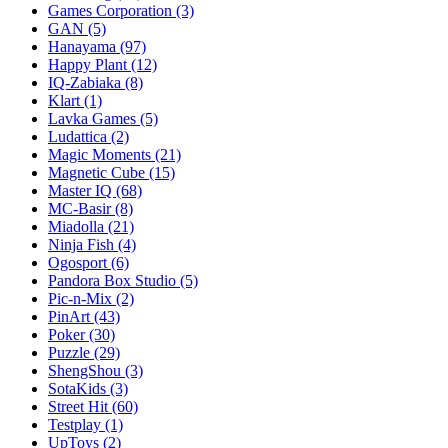
Games Corporation
(3)
GAN
(5)
Hanayama
(97)
Happy Plant
(12)
IQ-Zabiaka
(8)
Klart
(1)
Lavka Games
(5)
Ludattica
(2)
Magic Moments
(21)
Magnetic Cube
(15)
Master IQ
(68)
MC-Basir
(8)
Miadolla
(21)
Ninja Fish
(4)
Ogosport
(6)
Pandora Box Studio
(5)
Pic-n-Mix
(2)
PinArt
(43)
Poker
(30)
Puzzle
(29)
ShengShou
(3)
SotaKids
(3)
Street Hit
(60)
Testplay
(1)
UpToys
(2)