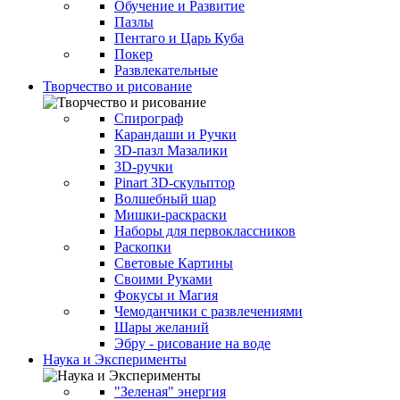
Обучение и Развитие
Пазлы
Пентаго и Царь Куба
Покер
Развлекательные
Творчество и рисование
Спирограф
Карандаши и Ручки
3D-пазл Мазалики
3D-ручки
Pinart 3D-скульптор
Волшебный шар
Мишки-раскраски
Наборы для первоклассников
Раскопки
Световые Картины
Своими Руками
Фокусы и Магия
Чемоданчики с развлечениями
Шары желаний
Эбру - рисование на воде
Наука и Эксперименты
"Зеленая" энергия