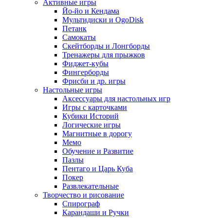
Активные игры
Йо-йо и Кендама
Мультидиски и OgoDisk
Петанк
Самокаты
Скейтборды и Лонгборды
Тренажеры для прыжков
Фиджет-кубы
Фингерборды
Фрисби и др. игры
Настольные игры
Аксессуары для настольных игр
Игры с карточками
Кубики Историй
Логические игры
Магнитные в дорогу
Мемо
Обучение и Развитие
Пазлы
Пентаго и Царь Куба
Покер
Развлекательные
Творчество и рисование
Спирограф
Карандаши и Ручки