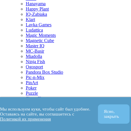
Hanayama
Happy Plant
IQ-Zabiaka
Klart
Lavka Games
Ludattica
Magic Moments
Magnetic Cube
Master IQ
MC-Basir
Miadolla
Ninja Fish
Ogosport
Pandora Box Studio
Pic-n-Mix
PinArt
Poker
Puzzle
ShengShou
SotaKids
Street Hit
Мы используем куки, чтобы сайт был удобнее.
Ясно,
Оставаясь на сайте, вы соглашаетесь с
Testplay
закрыть
Политикой их применения
UpToys
Wham-O
Банда Умников