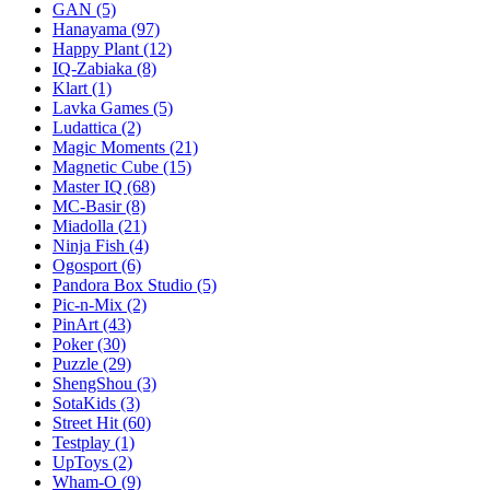
GAN
(5)
Hanayama
(97)
Happy Plant
(12)
IQ-Zabiaka
(8)
Klart
(1)
Lavka Games
(5)
Ludattica
(2)
Magic Moments
(21)
Magnetic Cube
(15)
Master IQ
(68)
MC-Basir
(8)
Miadolla
(21)
Ninja Fish
(4)
Ogosport
(6)
Pandora Box Studio
(5)
Pic-n-Mix
(2)
PinArt
(43)
Poker
(30)
Puzzle
(29)
ShengShou
(3)
SotaKids
(3)
Street Hit
(60)
Testplay
(1)
UpToys
(2)
Wham-O
(9)