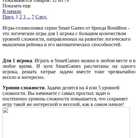
Показывается товаров: 12 из 79
Показать еще
В начало
Пред.
1
2
3
...
7
След.
Игры-головоломки серии Smart Games от бренда Bondibon -
это логические игры для 1 игрока с большим количеством
уровней сложности, направленных на развитие логического
мышления ребенка и его математических способностей.
Для 1 игрока
. Играть в SmartGames можно в любом месте и в
любое время. И хотя SmartGames рассчитаны на одного
игрока, решать хитрые задачи вместе тоже чрезвычайно
весело и интересно.
Уровни сложности
. Задачи делятся на 4 или 5 уровней
сложности. Вы начинаете с самых простых задач и
постепенно уровень сложности повышается, что сохраняет
игру такой же интересной и веселой, как в самом начале!