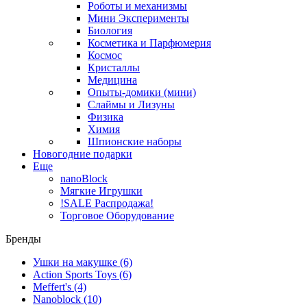
Роботы и механизмы
Мини Эксперименты
Биология
Косметика и Парфюмерия
Космос
Кристаллы
Медицина
Опыты-домики (мини)
Слаймы и Лизуны
Физика
Химия
Шпионские наборы
Новогодние подарки
Еще
nanoBlock
Мягкие Игрушки
!SALE Распродажа!
Торговое Оборудование
Бренды
Ушки на макушке
(6)
Action Sports Toys
(6)
Meffert's
(4)
Nanoblock
(10)