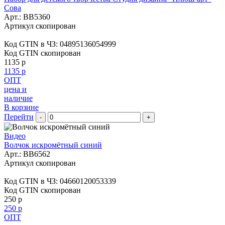
Сова
Арт.:
BB5360
Артикул скопирован
Код GTIN в ЧЗ:
04895136054999
Код GTIN скопирован
1135 р
1135 р
ОПТ
цена и
наличие
В корзине
Перейти
-
+
Видео
Волчок искромётный синий
Арт.:
BB6562
Артикул скопирован
Код GTIN в ЧЗ:
04660120053339
Код GTIN скопирован
250 р
250 р
ОПТ