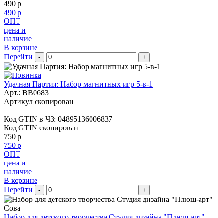
490 р
490 р
ОПТ
цена и
наличие
В корзине
Перейти
-
+
Удачная Партия: Набор магнитных игр 5-в-1
Арт.:
BB0683
Артикул скопирован
Код GTIN в ЧЗ:
04895136006837
Код GTIN скопирован
750 р
750 р
ОПТ
цена и
наличие
В корзине
Перейти
-
+
Набор для детского творчества Студия дизайна "Плюш-арт"