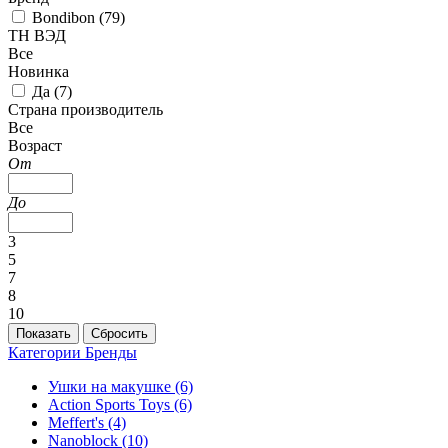
Bondibon (
79
)
ТН ВЭД
Все
Новинка
Да (
7
)
Страна производитель
Все
Возраст
От
До
3
5
7
8
10
Категории
Бренды
Ушки на макушке
(6)
Action Sports Toys
(6)
Meffert's
(4)
Nanoblock
(10)