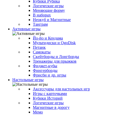
Кубики Рубика
Логические игры
Меняющие форму
В наборах
Неокуб и Магнитные
Танграм
Активные игры
Йо-йо и Кендама
Мультидиски и OgoDisk
Петанк
Самокаты
Скейтборды и Лонгборды
Тренажеры для прыжков
Фиджет-кубы
Фингерборды
Фрисби и др. игры
Настольные игры
Аксессуары для настольных игр
Игры с карточками
Кубики Историй
Логические игры
Магнитные в дорогу
Мемо