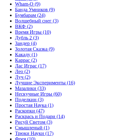
Wham-O
(9)
Банда Умников
(9)
Бумбарам
(24)
Волшебный снег
(3)
ВКФ
(2)
Время Игры
(10)
Дубль 2
(3)
Зандер
(4)
Золотая Сказка
(9)
Какаду
(1)
Каррас
(2)
Лас Играс
(17)
Лео
(2)
Луч
(2)
Лучшие Эксперименты
(16)
Мазалики
(33)
Нескучные Игры
(60)
Поделкин
(3)
Простая Наука
(1)
Раскопки
(47)
Раскрась и Подари
(14)
Рисуй Светом
(3)
Смышленый
(1)
Трюки Науки
(17)
Фрея
(10)