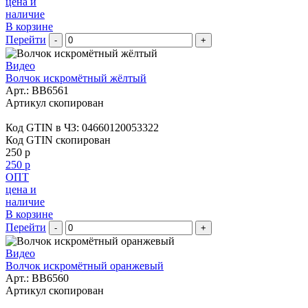
цена и
наличие
В корзине
Перейти
-
+
Видео
Волчок искромётный жёлтый
Арт.:
BB6561
Артикул скопирован
Код GTIN в ЧЗ:
04660120053322
Код GTIN скопирован
250 р
250 р
ОПТ
цена и
наличие
В корзине
Перейти
-
+
Видео
Волчок искромётный оранжевый
Арт.:
BB6560
Артикул скопирован