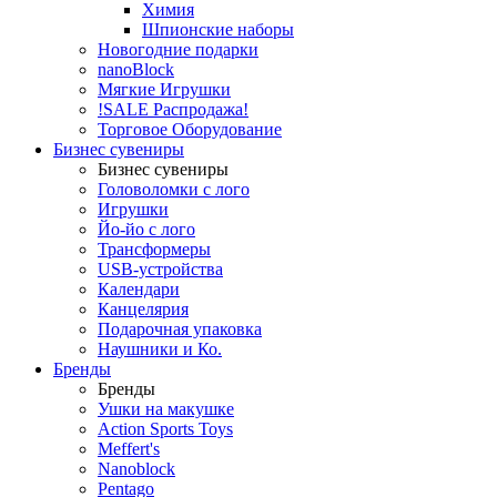
Химия
Шпионские наборы
Новогодние подарки
nanoBlock
Мягкие Игрушки
!SALE Распродажа!
Торговое Оборудование
Бизнес сувениры
Бизнес сувениры
Головоломки с лого
Игрушки
Йо-йо с лого
Трансформеры
USB-устройства
Календари
Канцелярия
Подарочная упаковка
Наушники и Ко.
Бренды
Бренды
Ушки на макушке
Action Sports Toys
Meffert's
Nanoblock
Pentago