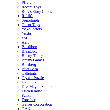
PlayLab
Recent Toys
Rory's Story Cubes
Rubik's
Spirograph
Talent Toys
YoYoFactory
Yuxin
4M
Aero
Bondibon
BrainBox
Brainy Trainy
Brainy Games
Brauberg
Budi Basa
Calligrata
Crystal Puzzle
Delfbrick
Drei Magier Schmidt
Erich Krause
Fanxin
Forceberg
Games Corporation
GAN