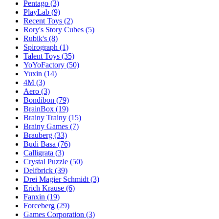
Pentago
(3)
PlayLab
(9)
Recent Toys
(2)
Rory's Story Cubes
(5)
Rubik's
(8)
Spirograph
(1)
Talent Toys
(35)
YoYoFactory
(50)
Yuxin
(14)
4M
(3)
Aero
(3)
Bondibon
(79)
BrainBox
(19)
Brainy Trainy
(15)
Brainy Games
(7)
Brauberg
(33)
Budi Basa
(76)
Calligrata
(3)
Crystal Puzzle
(50)
Delfbrick
(39)
Drei Magier Schmidt
(3)
Erich Krause
(6)
Fanxin
(19)
Forceberg
(29)
Games Corporation
(3)