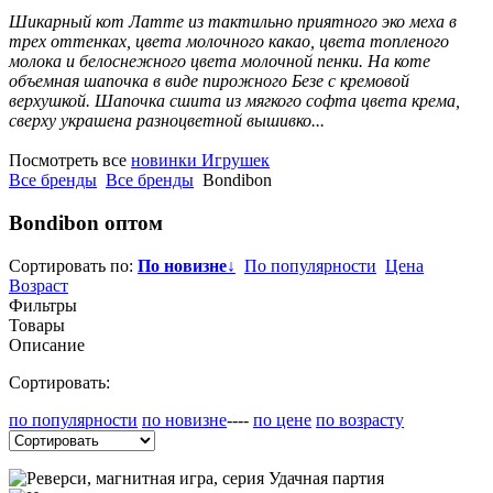
Шикарный кот Латте из тактильно приятного эко меха в
трех оттенках, цвета молочного какао, цвета топленого
молока и белоснежного цвета молочной пенки. На коте
объемная шапочка в виде пирожного Безе с кремовой
верхушкой. Шапочка сшита из мягкого софта цвета крема,
сверху украшена разноцветной вышивко...
Посмотреть все
новинки Игрушек
Все бренды
Все бренды
Bondibon
Bondibon
оптом
Сортировать по:
По новизне
↓
По популярности
Цена
Возраст
Фильтры
Товары
Описание
Сортировать:
по популярности
по новизне
----
по цене
по возрасту