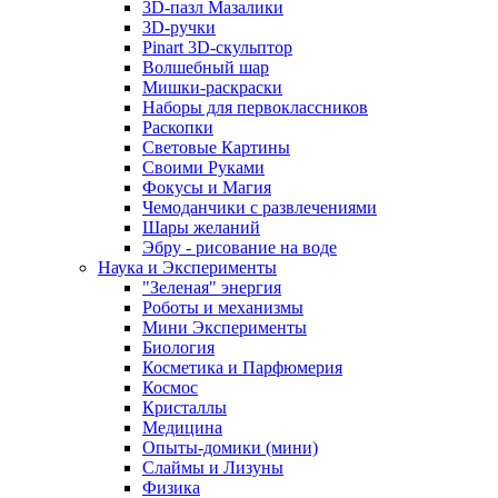
3D-пазл Мазалики
3D-ручки
Pinart 3D-скульптор
Волшебный шар
Мишки-раскраски
Наборы для первоклассников
Раскопки
Световые Картины
Своими Руками
Фокусы и Магия
Чемоданчики с развлечениями
Шары желаний
Эбру - рисование на воде
Наука и Эксперименты
"Зеленая" энергия
Роботы и механизмы
Мини Эксперименты
Биология
Косметика и Парфюмерия
Космос
Кристаллы
Медицина
Опыты-домики (мини)
Слаймы и Лизуны
Физика