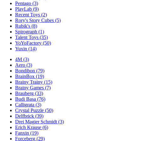
Pentago
(3)
PlayLab
(9)
Recent Toys
(2)
Rory's Story Cubes
(5)
Rubik's
(8)
Spirograph
(1)
Talent Toys
(35)
YoYoFactory
(50)
Yuxin
(14)
4M
(3)
Aero
(3)
Bondibon
(79)
BrainBox
(19)
Brainy Trainy
(15)
Brainy Games
(7)
Brauberg
(33)
Budi Basa
(76)
Calligrata
(3)
Crystal Puzzle
(50)
Delfbrick
(39)
Drei Magier Schmidt
(3)
Erich Krause
(6)
Fanxin
(19)
Forceberg
(29)