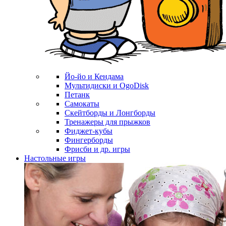
Йо-йо и Кендама
Мультидиски и OgoDisk
Петанк
Самокаты
Скейтборды и Лонгборды
Тренажеры для прыжков
Фиджет-кубы
Фингерборды
Фрисби и др. игры
Настольные игры