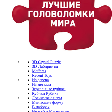
3D Crystal Puzzle
3D-Лабиринты
Meffert's
Recent Toys
Из дерева
Из металла
Зеркальные кубики
Кубики Рубика
Логические игры
Меняющие форму
В наборах
Неокуб и Магнитные