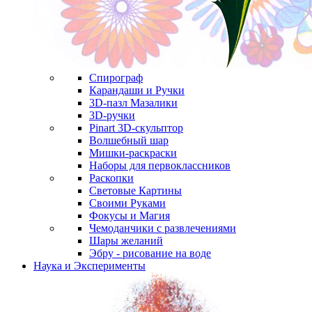
Спирограф
Карандаши и Ручки
3D-пазл Мазалики
3D-ручки
Pinart 3D-скульптор
Волшебный шар
Мишки-раскраски
Наборы для первоклассников
Раскопки
Световые Картины
Своими Руками
Фокусы и Магия
Чемоданчики с развлечениями
Шары желаний
Эбру - рисование на воде
Наука и Эксперименты