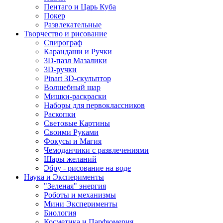
Пентаго и Царь Куба
Покер
Развлекательные
Творчество и рисование
Спирограф
Карандаши и Ручки
3D-пазл Мазалики
3D-ручки
Pinart 3D-скульптор
Волшебный шар
Мишки-раскраски
Наборы для первоклассников
Раскопки
Световые Картины
Своими Руками
Фокусы и Магия
Чемоданчики с развлечениями
Шары желаний
Эбру - рисование на воде
Наука и Эксперименты
"Зеленая" энергия
Роботы и механизмы
Мини Эксперименты
Биология
Косметика и Парфюмерия