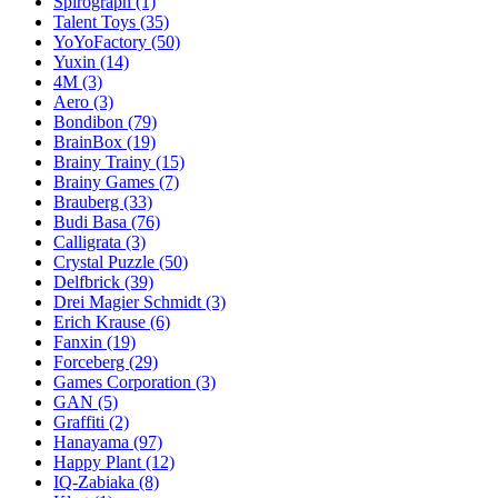
Spirograph
(1)
Talent Toys
(35)
YoYoFactory
(50)
Yuxin
(14)
4M
(3)
Aero
(3)
Bondibon
(79)
BrainBox
(19)
Brainy Trainy
(15)
Brainy Games
(7)
Brauberg
(33)
Budi Basa
(76)
Calligrata
(3)
Crystal Puzzle
(50)
Delfbrick
(39)
Drei Magier Schmidt
(3)
Erich Krause
(6)
Fanxin
(19)
Forceberg
(29)
Games Corporation
(3)
GAN
(5)
Graffiti
(2)
Hanayama
(97)
Happy Plant
(12)
IQ-Zabiaka
(8)