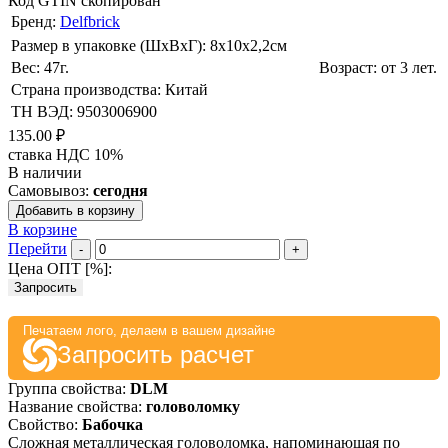
Код GTIN скопирован
Бренд:
Delfbrick
Размер в упаковке (ШхВxГ): 8х10х2,2cм
Вес: 47г.
Возраст: от 3 лет.
Страна производства: Китай
ТН ВЭД: 9503006900
135.00 ₽
ставка НДС 10%
В наличии
Самовывоз:
сегодня
Добавить в корзину
В корзине
Перейти
-
+
Цена ОПТ [
%
]:
Запросить
Печатаем лого, делаем в вашем дизайне
Запросить расчет
Группа свойства:
DLM
Название свойства:
головоломку
Свойство:
Бабочка
Сложная металлическая головоломка, напоминающая по