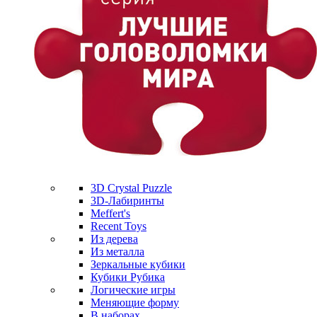
3D Crystal Puzzle
3D-Лабиринты
Meffert's
Recent Toys
Из дерева
Из металла
Зеркальные кубики
Кубики Рубика
Логические игры
Меняющие форму
В наборах