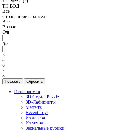
Puzzle (
7
)
ТН ВЭД
Все
Страна производитель
Все
Возраст
От
До
3
4
6
7
8
Головоломки
3D Crystal Puzzle
3D-Лабиринты
Meffert's
Recent Toys
Из дерева
Из металла
Зеркальные кубики