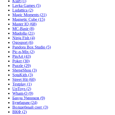
Klart
(1)
Lavka Games
(5)
Ludattica
(2)
Magic Moments
(21)
Magnetic Cube
(15)
Master IQ
(68)
MC-Basir
(8)
Miadolla
(21)
Ninja Fish
(4)
Ogosport
(6)
Pandora Box Studio
(5)
Pic-n-Mix
(2)
PinArt
(43)
Poker
(30)
Puzzle
(29)
ShengShou
(3)
SotaKids
(3)
Street Hit
(60)
Testplay
(1)
UpToys
(2)
Wham-O
(9)
Банда Умников
(9)
Бумбарам
(24)
Волшебный снег
(3)
ВКФ
(2)