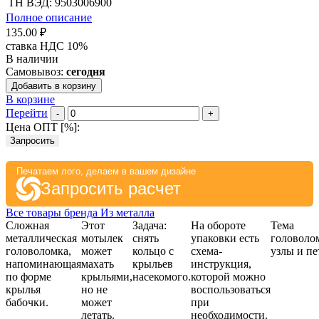
ТН ВЭД: 9503006900
Полное описание
135.00 ₽
ставка НДС 10%
В наличии
Самовывоз:
сегодня
Добавить в корзину
В корзине
Перейти
-
+
Цена ОПТ [
%
]:
Запросить
Печатаем лого, делаем в вашем дизайне
Запросить расчет
Все товары бренда Из металла
Сложная
Этот
Задача:
На обороте
Тема
металлическая
мотылек
снять
упаковки есть
головоло
головоломка,
может
кольцо с
схема-
узлы и пе
напоминающая
махать
крыльев
инструкция,
по форме
крыльями,
насекомого.
которой можно
крылья
но не
воспользоваться
бабочки.
может
при
летать.
необходимости.