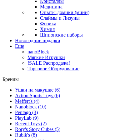
Кристаллы
Медицина
Опыты-домики (мини)
Слаймы и Лизуны
Физика
Химия
Шпионские наборы
Новогодние подарки
Еще
nanoBlock
Мягкие Игрушки
!SALE Распродажа!
Торговое Оборудование
Бренды
Ушки на макушке
(6)
Action Sports Toys
(6)
Meffert's
(4)
Nanoblock
(10)
Pentago
(3)
PlayLab
(9)
Recent Toys
(2)
Rory's Story Cubes
(5)
Rubik's
(8)