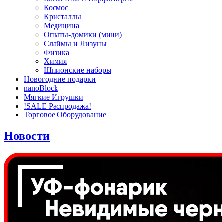
Космос
Кристаллы
Медицина
Опыты-домики (мини)
Слаймы и Лизуны
Физика
Химия
Шпионские наборы
Новогодние подарки
nanoBlock
Мягкие Игрушки
!SALE Распродажа!
Торговое Оборудование
Новости