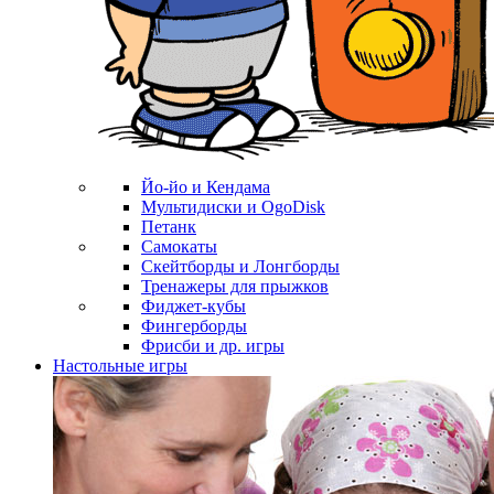
Йо-йо и Кендама
Мультидиски и OgoDisk
Петанк
Самокаты
Скейтборды и Лонгборды
Тренажеры для прыжков
Фиджет-кубы
Фингерборды
Фрисби и др. игры
Настольные игры