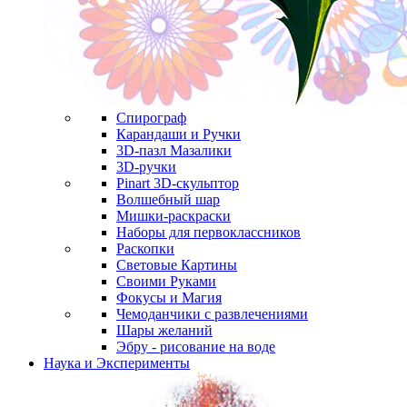
Спирограф
Карандаши и Ручки
3D-пазл Мазалики
3D-ручки
Pinart 3D-скульптор
Волшебный шар
Мишки-раскраски
Наборы для первоклассников
Раскопки
Световые Картины
Своими Руками
Фокусы и Магия
Чемоданчики с развлечениями
Шары желаний
Эбру - рисование на воде
Наука и Эксперименты