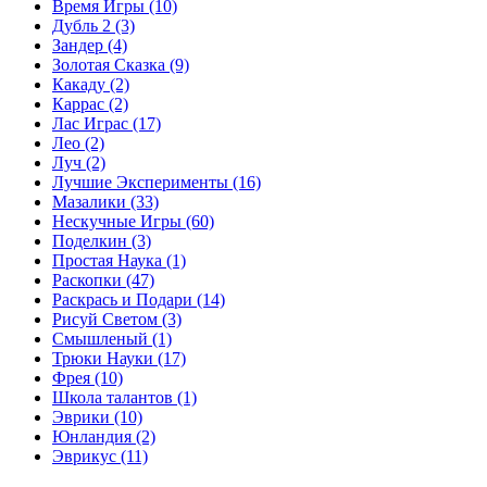
Время Игры
(10)
Дубль 2
(3)
Зандер
(4)
Золотая Сказка
(9)
Какаду
(2)
Каррас
(2)
Лас Играс
(17)
Лео
(2)
Луч
(2)
Лучшие Эксперименты
(16)
Мазалики
(33)
Нескучные Игры
(60)
Поделкин
(3)
Простая Наука
(1)
Раскопки
(47)
Раскрась и Подари
(14)
Рисуй Светом
(3)
Смышленый
(1)
Трюки Науки
(17)
Фрея
(10)
Школа талантов
(1)
Эврики
(10)
Юнландия
(2)
Эврикус
(11)