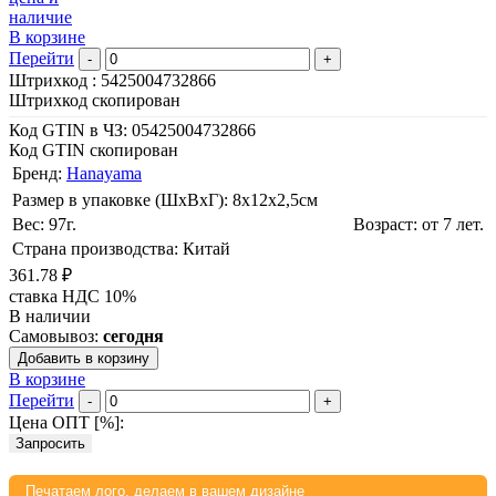
наличие
В корзине
Перейти
-
+
Штрихкод :
5425004732866
Штрихкод скопирован
Код GTIN в ЧЗ:
05425004732866
Код GTIN скопирован
Бренд:
Hanayama
Размер в упаковке (ШхВxГ): 8х12х2,5cм
Вес: 97г.
Возраст: от 7 лет.
Страна производства: Китай
361.78 ₽
ставка НДС 10%
В наличии
Самовывоз:
сегодня
Добавить в корзину
В корзине
Перейти
-
+
Цена ОПТ [
%
]:
Запросить
Печатаем лого, делаем в вашем дизайне