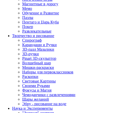
Магнитные в дорогу
Мемо
Обучение и Развитие
Пазлы
Пентаго и Царь Куба
Покер
Развлекательные
Творчество и рисование
Спирограф
Карандаши и Ручки
3D-пазл Мазалики
3D-ручки
Pinart 3D-скульптор
Волшебный шар
Мишки-раскраски
Наборы для первоклассников
Раскопки
Световые Картины
Своими Руками
Фокусы и Магия
Чемоданчики с развлечениями
Шары желаний
Эбру - рисование на воде
Наука и Эксперименты
"Зеленая" энергия