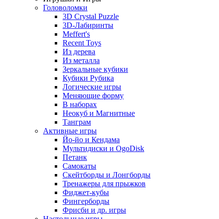
Головоломки
3D Crystal Puzzle
3D-Лабиринты
Meffert's
Recent Toys
Из дерева
Из металла
Зеркальные кубики
Кубики Рубика
Логические игры
Меняющие форму
В наборах
Неокуб и Магнитные
Танграм
Активные игры
Йо-йо и Кендама
Мультидиски и OgoDisk
Петанк
Самокаты
Скейтборды и Лонгборды
Тренажеры для прыжков
Фиджет-кубы
Фингерборды
Фрисби и др. игры
Настольные игры