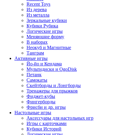
Recent Toys
Из дерева
Из металла
Зеркальные кубики
Кубики Рубика
Логические игры
Меняющие форму
В наборах
Неокуб и Магнитные
Танграм
Активные игры
Йо-йо и Кендама
Мультидиски и OgoDisk
Петанк
Самокаты
Скейтборды и Лонгборды
Тренажеры для прыжков
Фиджет-кубы
Фингерборды
Фрисби и др. игры
Настольные игры
Аксессуары для настольных игр
Игры с карточками
Кубики Историй
Логические игры