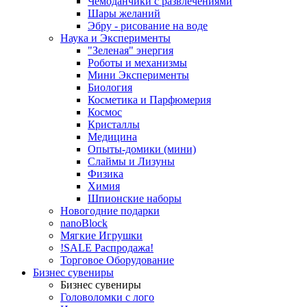
Чемоданчики с развлечениями
Шары желаний
Эбру - рисование на воде
Наука и Эксперименты
"Зеленая" энергия
Роботы и механизмы
Мини Эксперименты
Биология
Косметика и Парфюмерия
Космос
Кристаллы
Медицина
Опыты-домики (мини)
Слаймы и Лизуны
Физика
Химия
Шпионские наборы
Новогодние подарки
nanoBlock
Мягкие Игрушки
!SALE Распродажа!
Торговое Оборудование
Бизнес сувениры
Бизнес сувениры
Головоломки с лого