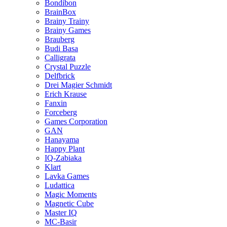
Bondibon
BrainBox
Brainy Trainy
Brainy Games
Brauberg
Budi Basa
Calligrata
Crystal Puzzle
Delfbrick
Drei Magier Schmidt
Erich Krause
Fanxin
Forceberg
Games Corporation
GAN
Hanayama
Happy Plant
IQ-Zabiaka
Klart
Lavka Games
Ludattica
Magic Moments
Magnetic Cube
Master IQ
MC-Basir