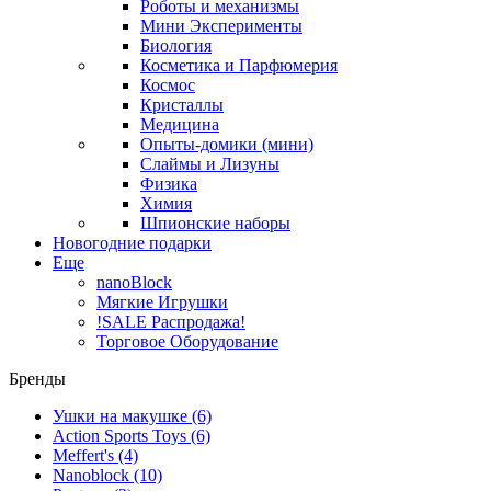
Роботы и механизмы
Мини Эксперименты
Биология
Косметика и Парфюмерия
Космос
Кристаллы
Медицина
Опыты-домики (мини)
Слаймы и Лизуны
Физика
Химия
Шпионские наборы
Новогодние подарки
Еще
nanoBlock
Мягкие Игрушки
!SALE Распродажа!
Торговое Оборудование
Бренды
Ушки на макушке
(6)
Action Sports Toys
(6)
Meffert's
(4)
Nanoblock
(10)