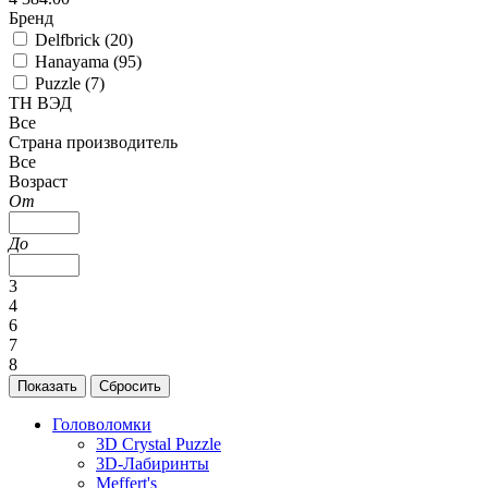
Бренд
Delfbrick (
20
)
Hanayama (
95
)
Puzzle (
7
)
ТН ВЭД
Все
Страна производитель
Все
Возраст
От
До
3
4
6
7
8
Головоломки
3D Crystal Puzzle
3D-Лабиринты
Meffert's