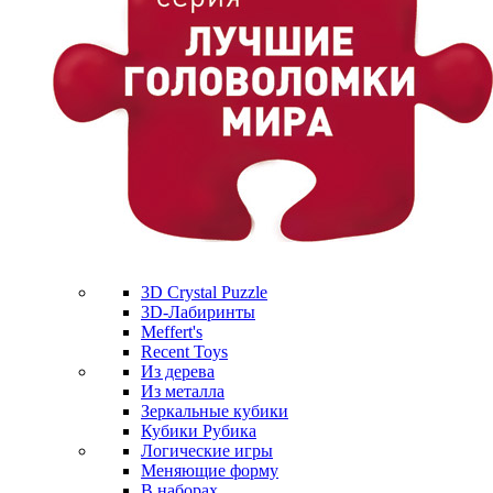
3D Crystal Puzzle
3D-Лабиринты
Meffert's
Recent Toys
Из дерева
Из металла
Зеркальные кубики
Кубики Рубика
Логические игры
Меняющие форму
В наборах