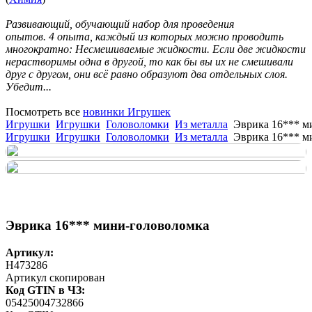
Развивающий, обучающий набор для проведения
опытов. 4 опыта, каждый из которых можно проводить
многократно: Несмешиваемые жидкости. Если две жидкости
нерастворимы одна в другой, то как бы вы их не смешивали
друг с другом, они всё равно образуют два отдельных слоя.
Убедит...
Посмотреть все
новинки Игрушек
Игрушки
Игрушки
Головоломки
Из металла
Эврика 16*** м
Игрушки
Игрушки
Головоломки
Из металла
Эврика 16*** м
Эврика 16*** мини-головоломка
Артикул:
H473286
Артикул скопирован
Код GTIN в ЧЗ:
05425004732866