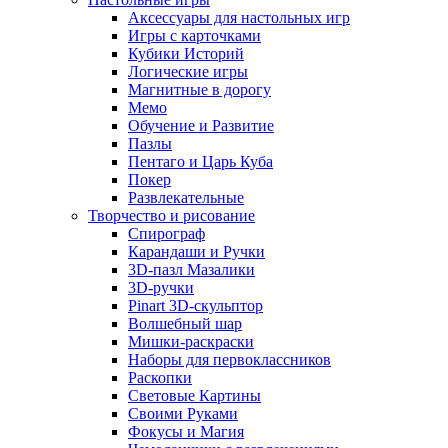
Аксессуары для настольных игр
Игры с карточками
Кубики Историй
Логические игры
Магнитные в дорогу
Мемо
Обучение и Развитие
Пазлы
Пентаго и Царь Куба
Покер
Развлекательные
Творчество и рисование
Спирограф
Карандаши и Ручки
3D-пазл Мазалики
3D-ручки
Pinart 3D-скульптор
Волшебный шар
Мишки-раскраски
Наборы для первоклассников
Раскопки
Световые Картины
Своими Руками
Фокусы и Магия