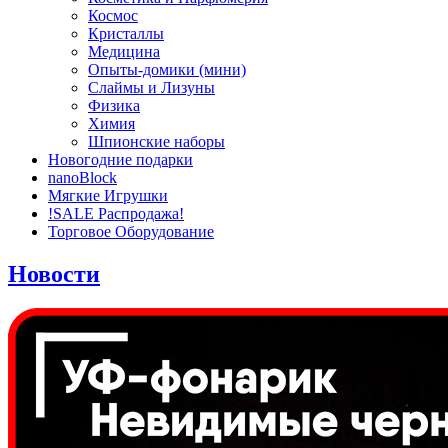
Космос
Кристаллы
Медицина
Опыты-домики (мини)
Слаймы и Лизуны
Физика
Химия
Шпионские наборы
Новогодние подарки
nanoBlock
Мягкие Игрушки
!SALE Распродажа!
Торговое Оборудование
Новости