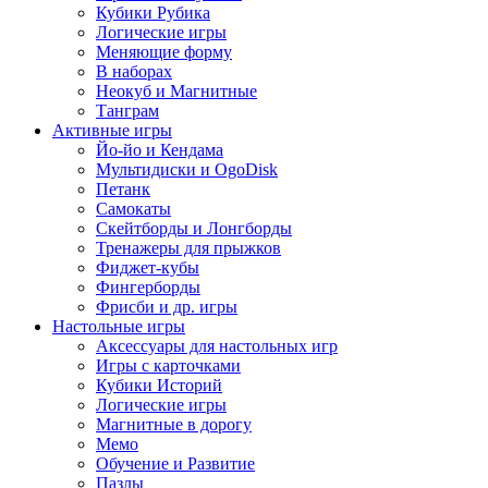
Кубики Рубика
Логические игры
Меняющие форму
В наборах
Неокуб и Магнитные
Танграм
Активные игры
Йо-йо и Кендама
Мультидиски и OgoDisk
Петанк
Самокаты
Скейтборды и Лонгборды
Тренажеры для прыжков
Фиджет-кубы
Фингерборды
Фрисби и др. игры
Настольные игры
Аксессуары для настольных игр
Игры с карточками
Кубики Историй
Логические игры
Магнитные в дорогу
Мемо
Обучение и Развитие
Пазлы