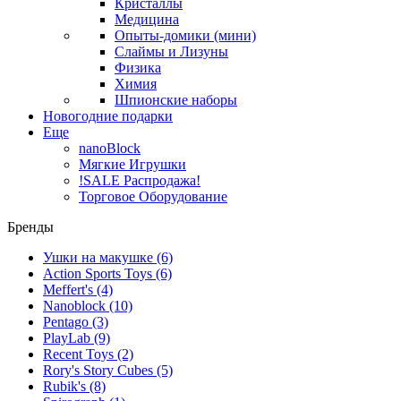
Кристаллы
Медицина
Опыты-домики (мини)
Слаймы и Лизуны
Физика
Химия
Шпионские наборы
Новогодние подарки
Еще
nanoBlock
Мягкие Игрушки
!SALE Распродажа!
Торговое Оборудование
Бренды
Ушки на макушке
(6)
Action Sports Toys
(6)
Meffert's
(4)
Nanoblock
(10)
Pentago
(3)
PlayLab
(9)
Recent Toys
(2)
Rory's Story Cubes
(5)
Rubik's
(8)