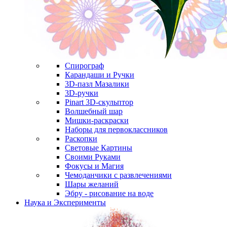
Спирограф
Карандаши и Ручки
3D-пазл Мазалики
3D-ручки
Pinart 3D-скульптор
Волшебный шар
Мишки-раскраски
Наборы для первоклассников
Раскопки
Световые Картины
Своими Руками
Фокусы и Магия
Чемоданчики с развлечениями
Шары желаний
Эбру - рисование на воде
Наука и Эксперименты