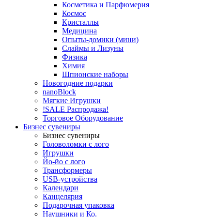
Косметика и Парфюмерия
Космос
Кристаллы
Медицина
Опыты-домики (мини)
Слаймы и Лизуны
Физика
Химия
Шпионские наборы
Новогодние подарки
nanoBlock
Мягкие Игрушки
!SALE Распродажа!
Торговое Оборудование
Бизнес сувениры
Бизнес сувениры
Головоломки с лого
Игрушки
Йо-йо с лого
Трансформеры
USB-устройства
Календари
Канцелярия
Подарочная упаковка
Наушники и Ко.