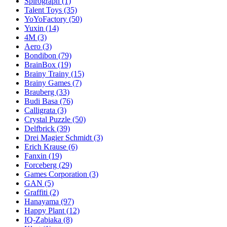
Spirograph
(1)
Talent Toys
(35)
YoYoFactory
(50)
Yuxin
(14)
4M
(3)
Aero
(3)
Bondibon
(79)
BrainBox
(19)
Brainy Trainy
(15)
Brainy Games
(7)
Brauberg
(33)
Budi Basa
(76)
Calligrata
(3)
Crystal Puzzle
(50)
Delfbrick
(39)
Drei Magier Schmidt
(3)
Erich Krause
(6)
Fanxin
(19)
Forceberg
(29)
Games Corporation
(3)
GAN
(5)
Graffiti
(2)
Hanayama
(97)
Happy Plant
(12)
IQ-Zabiaka
(8)