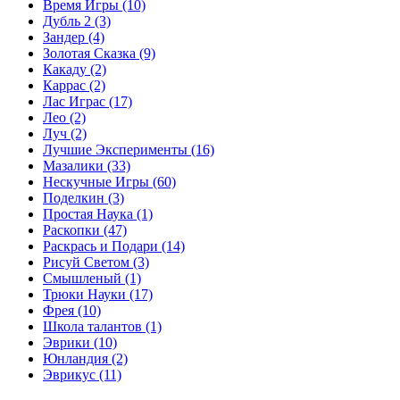
Время Игры
(10)
Дубль 2
(3)
Зандер
(4)
Золотая Сказка
(9)
Какаду
(2)
Каррас
(2)
Лас Играс
(17)
Лео
(2)
Луч
(2)
Лучшие Эксперименты
(16)
Мазалики
(33)
Нескучные Игры
(60)
Поделкин
(3)
Простая Наука
(1)
Раскопки
(47)
Раскрась и Подари
(14)
Рисуй Светом
(3)
Смышленый
(1)
Трюки Науки
(17)
Фрея
(10)
Школа талантов
(1)
Эврики
(10)
Юнландия
(2)
Эврикус
(11)