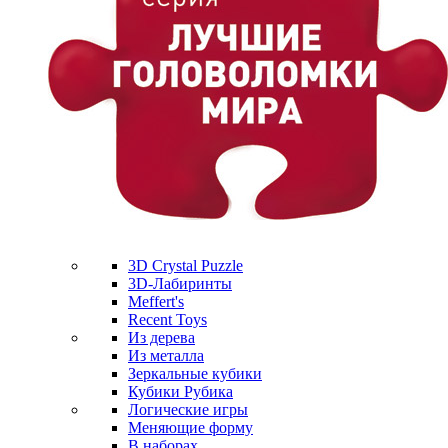
3D Crystal Puzzle
3D-Лабиринты
Meffert's
Recent Toys
Из дерева
Из металла
Зеркальные кубики
Кубики Рубика
Логические игры
Меняющие форму
В наборах