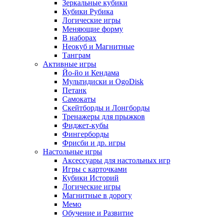
Зеркальные кубики
Кубики Рубика
Логические игры
Меняющие форму
В наборах
Неокуб и Магнитные
Танграм
Активные игры
Йо-йо и Кендама
Мультидиски и OgoDisk
Петанк
Самокаты
Скейтборды и Лонгборды
Тренажеры для прыжков
Фиджет-кубы
Фингерборды
Фрисби и др. игры
Настольные игры
Аксессуары для настольных игр
Игры с карточками
Кубики Историй
Логические игры
Магнитные в дорогу
Мемо
Обучение и Развитие