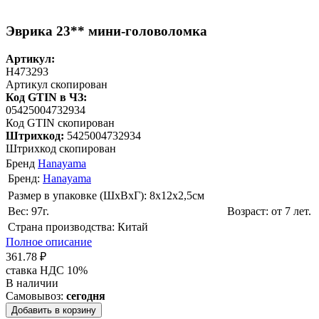
Эврика 23** мини-головоломка
Артикул:
H473293
Артикул скопирован
Код GTIN в ЧЗ:
05425004732934
Код GTIN скопирован
Штрихкод:
5425004732934
Штрихкод скопирован
Бренд
Hanayama
Бренд:
Hanayama
Размер в упаковке (ШхВxГ): 8х12х2,5cм
Вес: 97г.
Возраст: от 7 лет.
Страна производства: Китай
Полное описание
361.78 ₽
ставка НДС 10%
В наличии
Самовывоз:
сегодня
Добавить в корзину