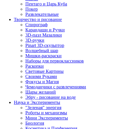
Пентаго и Царь Куба
Покер
Развлекательные
Творчество и рисование
Спирограф
Карандаши и Ручки
3D-пазл Мазалики
3D-ручки
Pinart 3D-скульптор
Волшебный шар
Мишки-раскраски
Наборы для первоклассников
Раскопки
Световые Картины
Своими Руками
Фокусы и Магия
Чемоданчики с развлечениями
Шары желаний
Эбру - рисование на воде
Наука и Эксперименты
"Зеленая" энергия
Роботы и механизмы
Мини Эксперименты
Биология
Косметика и Парфюмерия