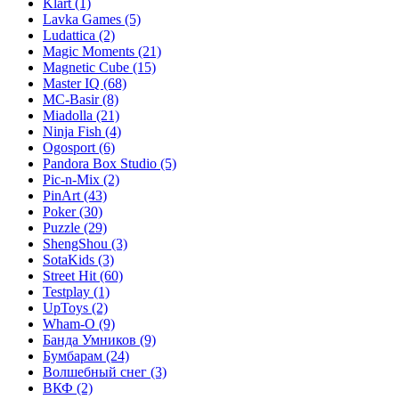
Klart
(1)
Lavka Games
(5)
Ludattica
(2)
Magic Moments
(21)
Magnetic Cube
(15)
Master IQ
(68)
MC-Basir
(8)
Miadolla
(21)
Ninja Fish
(4)
Ogosport
(6)
Pandora Box Studio
(5)
Pic-n-Mix
(2)
PinArt
(43)
Poker
(30)
Puzzle
(29)
ShengShou
(3)
SotaKids
(3)
Street Hit
(60)
Testplay
(1)
UpToys
(2)
Wham-O
(9)
Банда Умников
(9)
Бумбарам
(24)
Волшебный снег
(3)
ВКФ
(2)