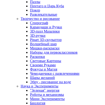
Пазлы
Пентаго и Царь Куба
Покер
Развлекательные
Творчество и рисование
Спирограф
Карандаши и Ручки
3D-пазл Мазалики
3D-ручки
Pinart 3D-скульптор
Волшебный шар
Мишки-раскраски
Наборы для первоклассников
Раскопки
Световые Картины
Своими Руками
Фокусы и Магия
Чемоданчики с развлечениями
Шары желаний
Эбру - рисование на воде
Наука и Эксперименты
"Зеленая" энергия
Роботы и механизмы
Мини Эксперименты
Биология