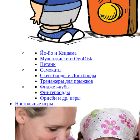
Йо-йо и Кендама
Мультидиски и OgoDisk
Петанк
Самокаты
Скейтборды и Лонгборды
Тренажеры для прыжков
Фиджет-кубы
Фингерборды
Фрисби и др. игры
Настольные игры