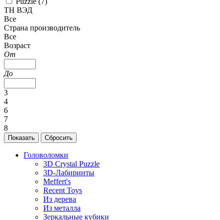
Puzzle (
7
)
ТН ВЭД
Все
Страна производитель
Все
Возраст
От
До
3
4
6
7
8
Головоломки
3D Crystal Puzzle
3D-Лабиринты
Meffert's
Recent Toys
Из дерева
Из металла
Зеркальные кубики