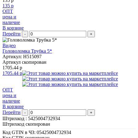
135 р
135 р
ОПТ
цена и
наличие
В корзине
Перейти
-
+
Видео
Головоломка Трубка 5*
Артикул: H515097
Артикул скопирован
1705.44 р
1705.44 р
ОПТ
цена и
наличие
В корзине
Перейти
-
+
Штрихкод :
5425004732934
Штрихкод скопирован
Код GTIN в ЧЗ:
05425004732934
Код GTIN скопирован