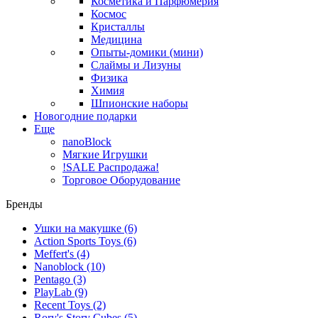
Косметика и Парфюмерия
Космос
Кристаллы
Медицина
Опыты-домики (мини)
Слаймы и Лизуны
Физика
Химия
Шпионские наборы
Новогодние подарки
Еще
nanoBlock
Мягкие Игрушки
!SALE Распродажа!
Торговое Оборудование
Бренды
Ушки на макушке
(6)
Action Sports Toys
(6)
Meffert's
(4)
Nanoblock
(10)
Pentago
(3)
PlayLab
(9)
Recent Toys
(2)
Rory's Story Cubes
(5)