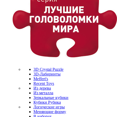
3D Crystal Puzzle
3D-Лабиринты
Meffert's
Recent Toys
Из дерева
Из металла
Зеркальные кубики
Кубики Рубика
Логические игры
Меняющие форму
В наборах