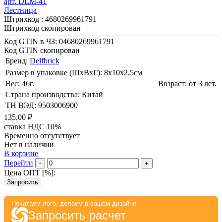
арт. DLM-41
Лестница
Штрихкод :
4680269961791
Штрихкод скопирован
Код GTIN в ЧЗ:
04680269961791
Код GTIN скопирован
Бренд:
Delfbrick
Размер в упаковке (ШхВxГ): 8х10х2,5cм
Вес: 46г.
Возраст: от 3 лет.
Страна производства: Китай
ТН ВЭД: 9503006900
135.00 ₽
ставка НДС 10%
Временно отсутствует
Нет в наличии
В корзине
Перейти
-
+
Цена ОПТ [
%
]:
Запросить
Печатаем лого, делаем в вашем дизайне
Запросить расчет