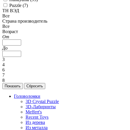
Puzzle (
7
)
ТН ВЭД
Все
Страна производитель
Все
Возраст
От
До
3
4
6
7
8
Головоломки
3D Crystal Puzzle
3D-Лабиринты
Meffert's
Recent Toys
Из дерева
Из металла