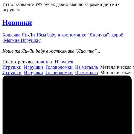
Использование УФ-ручек давно вышло за рамки детских
игрушек.
Новинки
Кошечка Ли-Ли 18см baby в костюмчике "Лисичка", короб
(
Мягкие Игрушки
)
Кошечка Ли-Ли baby в костюмчике "Лисичка"...
Посмотреть все
новинки Игрушек
Игрушки
Игрушки
Головоломки
Из металла
Металлическая 
Игрушки
Игрушки
Головоломки
Из металла
Металлическая 