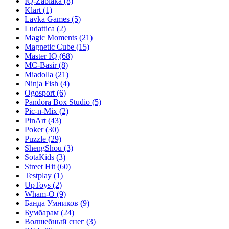
IQ-Zabiaka
(8)
Klart
(1)
Lavka Games
(5)
Ludattica
(2)
Magic Moments
(21)
Magnetic Cube
(15)
Master IQ
(68)
MC-Basir
(8)
Miadolla
(21)
Ninja Fish
(4)
Ogosport
(6)
Pandora Box Studio
(5)
Pic-n-Mix
(2)
PinArt
(43)
Poker
(30)
Puzzle
(29)
ShengShou
(3)
SotaKids
(3)
Street Hit
(60)
Testplay
(1)
UpToys
(2)
Wham-O
(9)
Банда Умников
(9)
Бумбарам
(24)
Волшебный снег
(3)