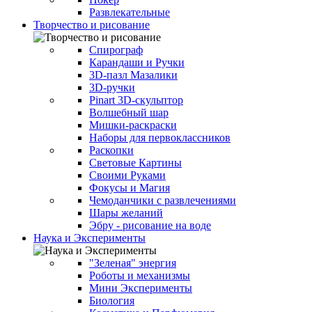
Развлекательные
Творчество и рисование
Спирограф
Карандаши и Ручки
3D-пазл Мазалики
3D-ручки
Pinart 3D-скульптор
Волшебный шар
Мишки-раскраски
Наборы для первоклассников
Раскопки
Световые Картины
Своими Руками
Фокусы и Магия
Чемоданчики с развлечениями
Шары желаний
Эбру - рисование на воде
Наука и Эксперименты
"Зеленая" энергия
Роботы и механизмы
Мини Эксперименты
Биология