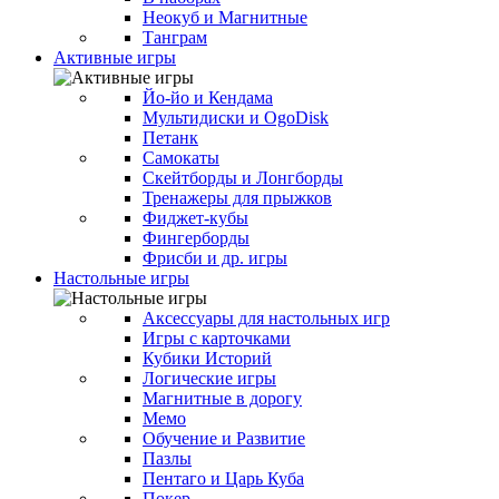
Неокуб и Магнитные
Танграм
Активные игры
Йо-йо и Кендама
Мультидиски и OgoDisk
Петанк
Самокаты
Скейтборды и Лонгборды
Тренажеры для прыжков
Фиджет-кубы
Фингерборды
Фрисби и др. игры
Настольные игры
Аксессуары для настольных игр
Игры с карточками
Кубики Историй
Логические игры
Магнитные в дорогу
Мемо
Обучение и Развитие
Пазлы
Пентаго и Царь Куба
Покер