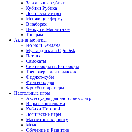
Зеркальные кубики
Кубики Рубика
Логические игры
Меняющие форму
В наборах
Неокуб и Магнитные
Танграм
Активные игры
Йо-йо и Кендама
Мультидиски и OgoDisk
Петанк
Самокаты
Скейтборды и Лонгборды
Тренажеры для прыжков
Фиджет-кубы
Фингерборды
Фрисби и др. игры
Настольные игры
Аксессуары для настольных игр
Игры с карточками
Кубики Историй
Логические игры
Магнитные в дорогу
Мемо
Обучение и Развитие