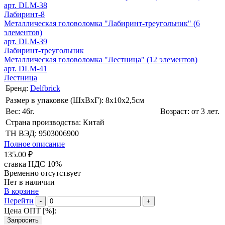
арт. DLM-38
Лабиринт-8
Металлическая головоломка "Лабиринт-треугольник" (6
элементов)
арт. DLM-39
Лабиринт-треугольник
Металлическая головоломка "Лестница" (12 элементов)
арт. DLM-41
Лестница
Бренд:
Delfbrick
Размер в упаковке (ШхВxГ): 8х10х2,5cм
Вес: 46г.
Возраст: от 3 лет.
Страна производства: Китай
ТН ВЭД: 9503006900
Полное описание
135.00 ₽
ставка НДС 10%
Временно отсутствует
Нет в наличии
В корзине
Перейти
-
+
Цена ОПТ [
%
]:
Запросить