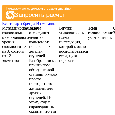
Печатаем лого, делаем в вашем дизайне
Запросить расчет
Все товары бренда Из металла
Металлическая
Задача
:
Внутри
Тема
головоломка
отсоединить
упаковки есть
головоломки
:
3
максимального
челнок c
схема-
узлы и петли.
уровня
кольцом от
инструкция,
сложности - 3
поперечных
которой можно
из 3, состоит
деталей-
воспользоваться
из 12
ступеней.
если, нужна
элементов.
Разобравшись с
подсказка.
принципом
обхода первой
ступени, нужно
просто
повторить тот
же прием для
других
ступеней. По-
этому будет
справедливым
сказать, что эта