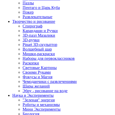
Пазлы
Пентаго и Царь Куба
Покер
Развлекательные
Творчество и рисование
Спирограф
Карандаши и Ручки
3D-пазл Мазалики
3D-ручки
Pinart 3D-скульптор
Волшебный шар
Мишки-раскраски
Наборы для первоклассников
Раскопки
Световые Картины
Своими Руками
Фокусы и Магия
Чемоданчики с развлечениями
Шары желаний
Эбру - рисование на воде
Наука и Эксперименты
"Зеленая" энергия
Роботы и механизмы
Мини Эксперименты
Биология