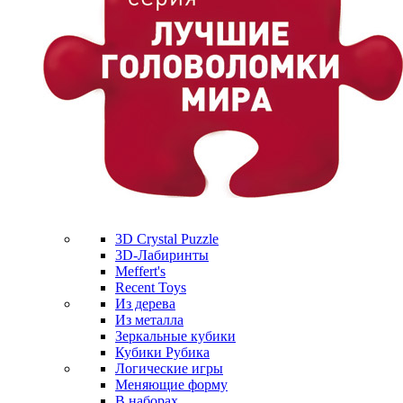
3D Crystal Puzzle
3D-Лабиринты
Meffert's
Recent Toys
Из дерева
Из металла
Зеркальные кубики
Кубики Рубика
Логические игры
Меняющие форму
В наборах