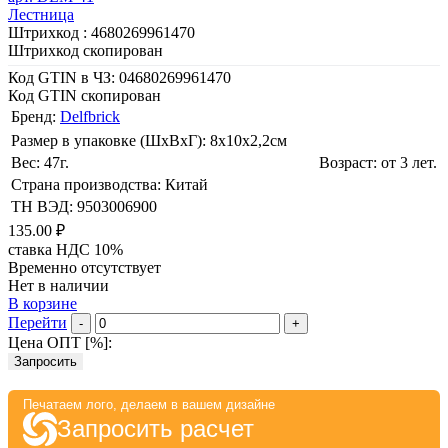
Лестница
Штрихкод :
4680269961470
Штрихкод скопирован
Код GTIN в ЧЗ:
04680269961470
Код GTIN скопирован
Бренд:
Delfbrick
Размер в упаковке (ШхВxГ): 8х10х2,2cм
Вес: 47г.
Возраст: от 3 лет.
Страна производства: Китай
ТН ВЭД: 9503006900
135.00 ₽
ставка НДС 10%
Временно отсутствует
Нет в наличии
В корзине
Перейти
-
+
Цена ОПТ [
%
]:
Запросить
Печатаем лого, делаем в вашем дизайне
Запросить расчет