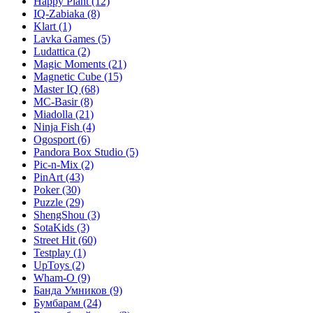
Happy Plant
(12)
IQ-Zabiaka
(8)
Klart
(1)
Lavka Games
(5)
Ludattica
(2)
Magic Moments
(21)
Magnetic Cube
(15)
Master IQ
(68)
MC-Basir
(8)
Miadolla
(21)
Ninja Fish
(4)
Ogosport
(6)
Pandora Box Studio
(5)
Pic-n-Mix
(2)
PinArt
(43)
Poker
(30)
Puzzle
(29)
ShengShou
(3)
SotaKids
(3)
Street Hit
(60)
Testplay
(1)
UpToys
(2)
Wham-O
(9)
Банда Умников
(9)
Бумбарам
(24)