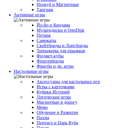
Неокуб и Магнитные
Танграм
Активные игры
Йо-йо и Кендама
Мультидиски и OgoDisk
Петанк
Самокаты
Скейтборды и Лонгборды
Тренажеры для прыжков
Фиджет-кубы
Фингерборды
Фрисби и др. игры
Настольные игры
Аксессуары для настольных игр
Игры с карточками
Кубики Историй
Логические игры
Магнитные в дорогу
Мемо
Обучение и Развитие
Пазлы
Пентаго и Царь Куба
Покер