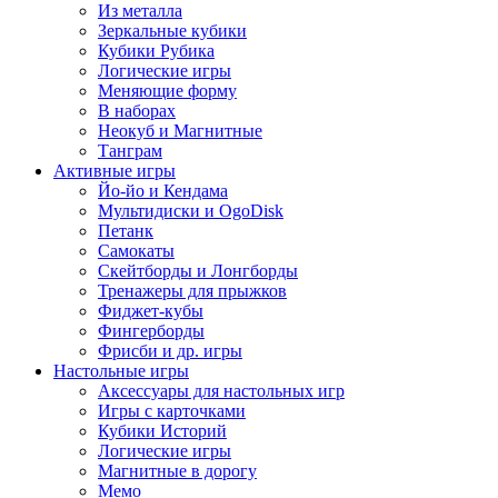
Из металла
Зеркальные кубики
Кубики Рубика
Логические игры
Меняющие форму
В наборах
Неокуб и Магнитные
Танграм
Активные игры
Йо-йо и Кендама
Мультидиски и OgoDisk
Петанк
Самокаты
Скейтборды и Лонгборды
Тренажеры для прыжков
Фиджет-кубы
Фингерборды
Фрисби и др. игры
Настольные игры
Аксессуары для настольных игр
Игры с карточками
Кубики Историй
Логические игры
Магнитные в дорогу
Мемо