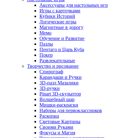
Аксессуары для настольных игр
Игры с карточками
Кубики Историй
Логические игры
Магнитные в дорогу
Мемо
Обучение и Развитие
Пазлы
Пентаго и Царь Куба
Покер
Развлекательные
Творчество и рисование
Спирограф
Карандаши и Ручки
3D-пазл Мазалики
3D-ручки
Pinart 3D-скульптор
Волшебный шар
Мишки-раскраски
Наборы для первоклассников
Раскопки
Световые Картины
Своими Руками
Фокусы и Магия