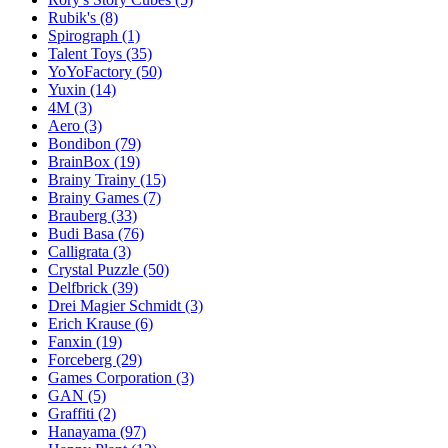
Rubik's
(8)
Spirograph
(1)
Talent Toys
(35)
YoYoFactory
(50)
Yuxin
(14)
4M
(3)
Aero
(3)
Bondibon
(79)
BrainBox
(19)
Brainy Trainy
(15)
Brainy Games
(7)
Brauberg
(33)
Budi Basa
(76)
Calligrata
(3)
Crystal Puzzle
(50)
Delfbrick
(39)
Drei Magier Schmidt
(3)
Erich Krause
(6)
Fanxin
(19)
Forceberg
(29)
Games Corporation
(3)
GAN
(5)
Graffiti
(2)
Hanayama
(97)