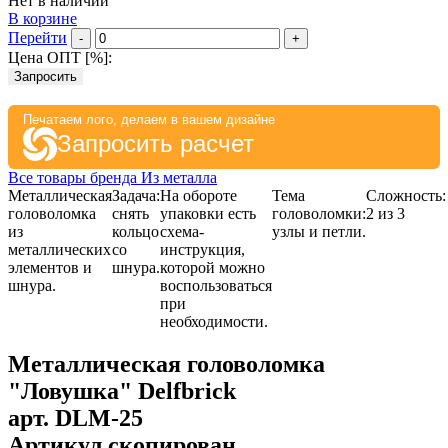
Нет в наличии
В корзине
Перейти
-
+
Цена ОПТ [
%
]:
Запросить
Печатаем лого, делаем в вашем дизайне
Запросить расчет
Все товары бренда Из металла
Металлическая
Задача:
На обороте
Тема
Сложность:
головоломка
снять
упаковки есть
головоломки:
2 из 3
из
кольцо
схема-
узлы и петли.
металлических
со
инструкция,
элементов и
шнура.
которой можно
шнура.
воспользоваться
при
необходимости.
Металлическая головоломка
"Ловушка" Delfbrick
арт.
DLM-25
Артикул скопирован