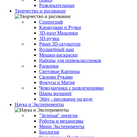
Развлекательные
Творчество и рисование
Спирограф
Карандаши и Ручки
3D-пазл Мазалики
3D-ручки
Pinart 3D-скульптор
Волшебный шар
Мишки-раскраски
Наборы для первоклассников
Раскопки
Световые Картины
Своими Руками
Фокусы и Магия
Чемоданчики с развлечениями
Шары желаний
Эбру - рисование на воде
Наука и Эксперименты
"Зеленая" энергия
Роботы и механизмы
Мини Эксперименты
Биология