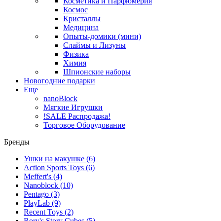
Косметика и Парфюмерия
Космос
Кристаллы
Медицина
Опыты-домики (мини)
Слаймы и Лизуны
Физика
Химия
Шпионские наборы
Новогодние подарки
Еще
nanoBlock
Мягкие Игрушки
!SALE Распродажа!
Торговое Оборудование
Бренды
Ушки на макушке
(6)
Action Sports Toys
(6)
Meffert's
(4)
Nanoblock
(10)
Pentago
(3)
PlayLab
(9)
Recent Toys
(2)
Rory's Story Cubes
(5)