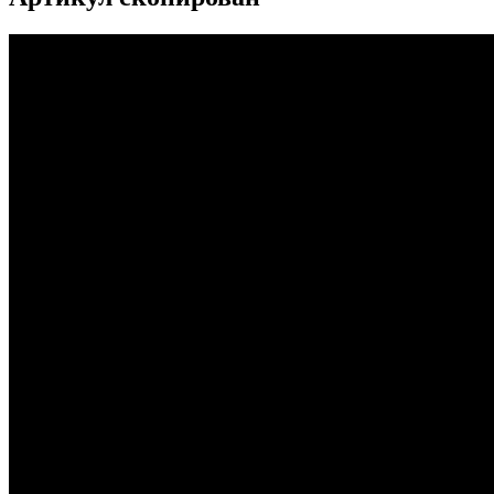
...
...
...
...