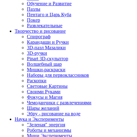
Обучение и Развитие
Пазлы
Пентаго и Царь Куба
Покер
Развлекательные
Творчество и рисование
Спирограф
Карандаши и Ручки
3D-пазл Мазалики
3D-ручки
Pinart 3D-скульптор
Волшебный шар
Мишки-раскраски
Наборы для первоклассников
Раскопки
Световые Картины
Своими Руками
Фокусы и Магия
Чемоданчики с развлечениями
Шары желаний
Эбру - рисование на воде
Наука и Эксперименты
"Зеленая" энергия
Роботы и механизмы
Мини Эксперименты