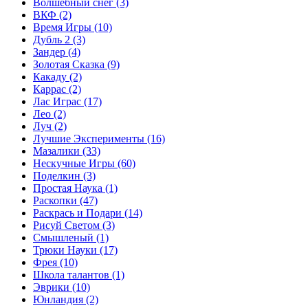
Волшебный снег
(3)
ВКФ
(2)
Время Игры
(10)
Дубль 2
(3)
Зандер
(4)
Золотая Сказка
(9)
Какаду
(2)
Каррас
(2)
Лас Играс
(17)
Лео
(2)
Луч
(2)
Лучшие Эксперименты
(16)
Мазалики
(33)
Нескучные Игры
(60)
Поделкин
(3)
Простая Наука
(1)
Раскопки
(47)
Раскрась и Подари
(14)
Рисуй Светом
(3)
Смышленый
(1)
Трюки Науки
(17)
Фрея
(10)
Школа талантов
(1)
Эврики
(10)
Юнландия
(2)