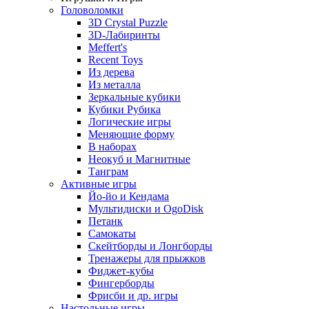
Головоломки
3D Crystal Puzzle
3D-Лабиринты
Meffert's
Recent Toys
Из дерева
Из металла
Зеркальные кубики
Кубики Рубика
Логические игры
Меняющие форму
В наборах
Неокуб и Магнитные
Танграм
Активные игры
Йо-йо и Кендама
Мультидиски и OgoDisk
Петанк
Самокаты
Скейтборды и Лонгборды
Тренажеры для прыжков
Фиджет-кубы
Фингерборды
Фрисби и др. игры
Настольные игры