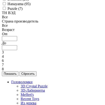
Hanayama (
95
)
Puzzle (
7
)
ТН ВЭД
Все
Страна производитель
Все
Возраст
От
До
3
4
6
7
8
Головоломки
3D Crystal Puzzle
3D-Лабиринты
Meffert's
Recent Toys
Из дерева