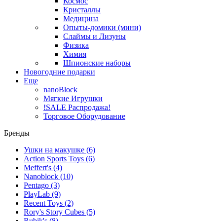
Космос
Кристаллы
Медицина
Опыты-домики (мини)
Слаймы и Лизуны
Физика
Химия
Шпионские наборы
Новогодние подарки
Еще
nanoBlock
Мягкие Игрушки
!SALE Распродажа!
Торговое Оборудование
Бренды
Ушки на макушке
(6)
Action Sports Toys
(6)
Meffert's
(4)
Nanoblock
(10)
Pentago
(3)
PlayLab
(9)
Recent Toys
(2)
Rory's Story Cubes
(5)
Rubik's
(8)