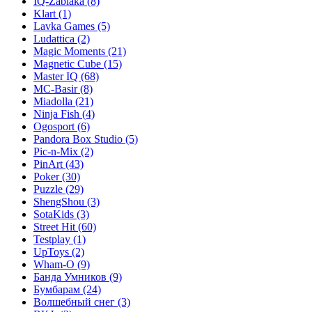
IQ-Zabiaka
(8)
Klart
(1)
Lavka Games
(5)
Ludattica
(2)
Magic Moments
(21)
Magnetic Cube
(15)
Master IQ
(68)
MC-Basir
(8)
Miadolla
(21)
Ninja Fish
(4)
Ogosport
(6)
Pandora Box Studio
(5)
Pic-n-Mix
(2)
PinArt
(43)
Poker
(30)
Puzzle
(29)
ShengShou
(3)
SotaKids
(3)
Street Hit
(60)
Testplay
(1)
UpToys
(2)
Wham-O
(9)
Банда Умников
(9)
Бумбарам
(24)
Волшебный снег
(3)