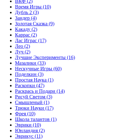
ВКФ
(2)
Время Игры
(10)
Дубль 2
(3)
Зандер
(4)
Золотая Сказка
(9)
Какаду
(2)
Каррас
(2)
Лас Играс
(17)
Лео
(2)
Луч
(2)
Лучшие Эксперименты
(16)
Мазалики
(33)
Нескучные Игры
(60)
Поделкин
(3)
Простая Наука
(1)
Раскопки
(47)
Раскрась и Подари
(14)
Рисуй Светом
(3)
Смышленый
(1)
Трюки Науки
(17)
Фрея
(10)
Школа талантов
(1)
Эврики
(10)
Юнландия
(2)
Эврикус
(11)