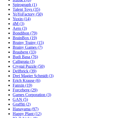
Spirograph
(1)
Talent Toys
(35)
YoYoFactory
(50)
Yuxin
(14)
4M
(3)
Aero
(3)
Bondibon
(79)
BrainBox
(19)
Brainy Trainy
(15)
Brainy Games
(7)
Brauberg
(33)
Budi Basa
(76)
Calligrata
(3)
Crystal Puzzle
(50)
Delfbrick
(39)
Drei Magier Schmidt
(3)
Erich Krause
(6)
Fanxin
(19)
Forceberg
(29)
Games Corporation
(3)
GAN
(5)
Graffiti
(2)
Hanayama
(97)
Happy Plant
(12)