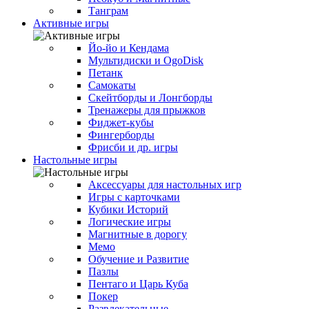
Танграм
Активные игры
Йо-йо и Кендама
Мультидиски и OgoDisk
Петанк
Самокаты
Скейтборды и Лонгборды
Тренажеры для прыжков
Фиджет-кубы
Фингерборды
Фрисби и др. игры
Настольные игры
Аксессуары для настольных игр
Игры с карточками
Кубики Историй
Логические игры
Магнитные в дорогу
Мемо
Обучение и Развитие
Пазлы
Пентаго и Царь Куба
Покер
Развлекательные