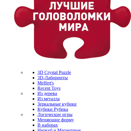
3D Crystal Puzzle
3D-Лабиринты
Meffert's
Recent Toys
Из дерева
Из металла
Зеркальные кубики
Кубики Рубика
Логические игры
Меняющие форму
В наборах
Неокуб и Магнитные