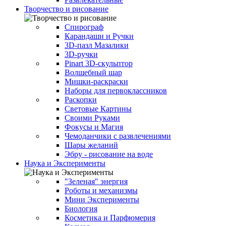
Творчество и рисование
Спирограф
Карандаши и Ручки
3D-пазл Мазалики
3D-ручки
Pinart 3D-скульптор
Волшебный шар
Мишки-раскраски
Наборы для первоклассников
Раскопки
Световые Картины
Своими Руками
Фокусы и Магия
Чемоданчики с развлечениями
Шары желаний
Эбру - рисование на воде
Наука и Эксперименты
"Зеленая" энергия
Роботы и механизмы
Мини Эксперименты
Биология
Косметика и Парфюмерия