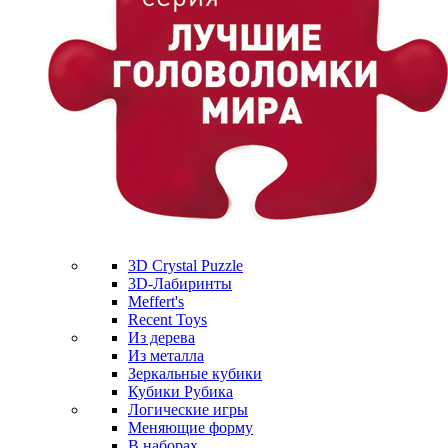
3D Crystal Puzzle
3D-Лабиринты
Meffert's
Recent Toys
Из дерева
Из металла
Зеркальные кубики
Кубики Рубика
Логические игры
Меняющие форму
В наборах