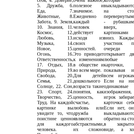
себя, 4. Доверие,
очень важное,
которые
5. Дружба, 6.
полезное и
выкладываютс
Еда, 7.
значимое.
на сто
Животные, 8.
Ежедневно
перевернутым
Забота, 9. Земля,
каждый
- рубашкам
10. Знания, 11.
человек
вверх, 
Космос, 12.
действует
картинками
Любовь, 13.
исходя из
вниз. Кажды
Музыка, 14.
своих
участник п
Новое, 15.
ценностей.
очереди
Огонь, 16.
Это приводит
открывает дв
Ответственность,
к изменениям
любые
17. Отдых, 18.
в обществе и
карточки,
Природа, 19.
во всем мире.
показывая и
Свобода, 20.
Для детей
всем игрокам
Семья, 21.
дошкольного
Если на ни
Солнце, 22. Сон,
возраста такие
одинаковые
23. Спорт, 24.
понятия, как
изображения,
Творчество, 25.
ценность,
игрок забира
Труд. На каждой
счастье,
карточки себ
картинке вы
любовь или
Если нет, он
увидите то, что
дружба
выкладываютс
поистине ценно
являются
обратно на ст
для каждого
абстрактными,
в закрыто
человека.
их сложно
виде, а хо