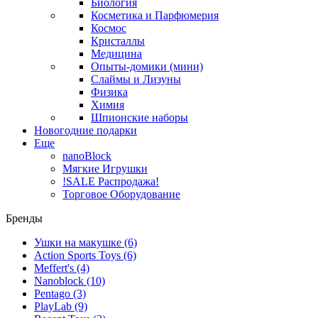
Биология
Косметика и Парфюмерия
Космос
Кристаллы
Медицина
Опыты-домики (мини)
Слаймы и Лизуны
Физика
Химия
Шпионские наборы
Новогодние подарки
Еще
nanoBlock
Мягкие Игрушки
!SALE Распродажа!
Торговое Оборудование
Бренды
Ушки на макушке
(6)
Action Sports Toys
(6)
Meffert's
(4)
Nanoblock
(10)
Pentago
(3)
PlayLab
(9)