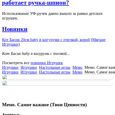
работает ручка-шпион?
Использование УФ-ручек давно вышло за рамки детских
игрушек.
Новинки
Кот Басик 20см baby в кигуруми с пчелкой, короб
(
Мягкие
Игрушки
)
Кот Басик baby в кигуруми с пчелкой...
Посмотреть все
новинки Игрушек
Игрушки
Игрушки
Настольные игры
Мемо
Мемо. Самое важ
Игрушки
Игрушки
Настольные игры
Мемо
Мемо. Самое важ
Мемо. Самое важное (Твои Ценности)
Артикул: