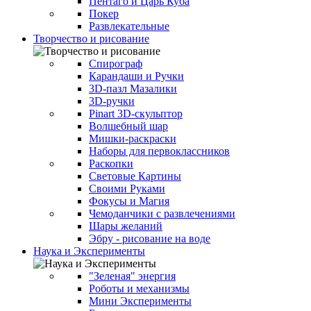
Пентаго и Царь Куба
Покер
Развлекательные
Творчество и рисование
Спирограф
Карандаши и Ручки
3D-пазл Мазалики
3D-ручки
Pinart 3D-скульптор
Волшебный шар
Мишки-раскраски
Наборы для первоклассников
Раскопки
Световые Картины
Своими Руками
Фокусы и Магия
Чемоданчики с развлечениями
Шары желаний
Эбру - рисование на воде
Наука и Эксперименты
"Зеленая" энергия
Роботы и механизмы
Мини Эксперименты