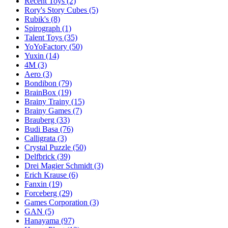
Recent Toys
(2)
Rory's Story Cubes
(5)
Rubik's
(8)
Spirograph
(1)
Talent Toys
(35)
YoYoFactory
(50)
Yuxin
(14)
4M
(3)
Aero
(3)
Bondibon
(79)
BrainBox
(19)
Brainy Trainy
(15)
Brainy Games
(7)
Brauberg
(33)
Budi Basa
(76)
Calligrata
(3)
Crystal Puzzle
(50)
Delfbrick
(39)
Drei Magier Schmidt
(3)
Erich Krause
(6)
Fanxin
(19)
Forceberg
(29)
Games Corporation
(3)
GAN
(5)
Hanayama
(97)