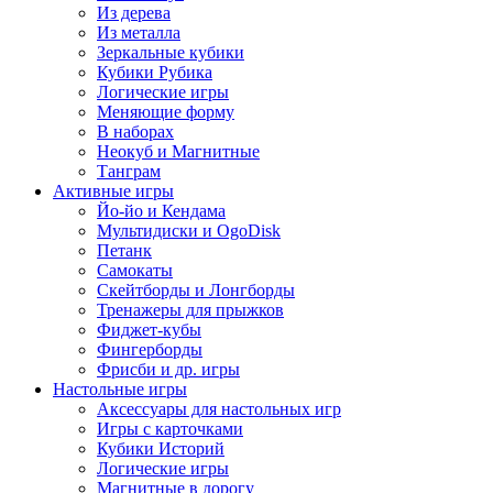
Из дерева
Из металла
Зеркальные кубики
Кубики Рубика
Логические игры
Меняющие форму
В наборах
Неокуб и Магнитные
Танграм
Активные игры
Йо-йо и Кендама
Мультидиски и OgoDisk
Петанк
Самокаты
Скейтборды и Лонгборды
Тренажеры для прыжков
Фиджет-кубы
Фингерборды
Фрисби и др. игры
Настольные игры
Аксессуары для настольных игр
Игры с карточками
Кубики Историй
Логические игры
Магнитные в дорогу