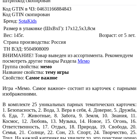
Штрихкод скопирован
Код GTIN в ЧЗ:
04631166884843
Код GTIN скопирован
Бренд:
SotaKids
Размер в упаковке (ШхВxГ): 17х12,5х3,8cм
Вес: 145г.
Возраст: от 5 лет.
Страна производства: Россия
ТН ВЭД: 9504908009
ВНИМАНИЕ! Товар выведен из ассортимента. Рекомендуем
посмотреть другие товары Раздела
Мемо
Группа свойства:
мемо
Название свойства:
тему игры
Свойство:
Самое важное
Игра «Мемо. Самое важное» состоит из карточек с парными
изображениями.
В комплекте 25 уникальных парных тематических карточек:
1. Безопасность, 2. Вода, 3. Вера в себя, 4. Доверие, 5. Дружба,
6. Еда, 7. Животные, 8. Забота, 9. Земля, 10. Знания, 11.
Космос, 12. Любовь, 13. Музыка, 14. Новое, 15. Огонь, 16.
Ответственность, 17. Отдых, 18. Природа, 19. Свобода, 20.
Семья, 21. Солнце, 22. Сон, 23. Спорт, 24. Творчество, 25.
Труд. На каждой картинке вы увидите то, что поистине ценно