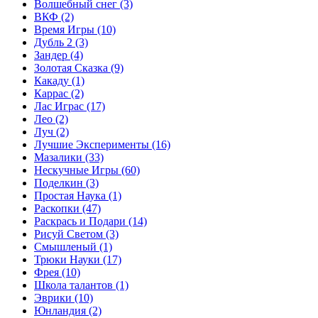
Волшебный снег
(3)
ВКФ
(2)
Время Игры
(10)
Дубль 2
(3)
Зандер
(4)
Золотая Сказка
(9)
Какаду
(1)
Каррас
(2)
Лас Играс
(17)
Лео
(2)
Луч
(2)
Лучшие Эксперименты
(16)
Мазалики
(33)
Нескучные Игры
(60)
Поделкин
(3)
Простая Наука
(1)
Раскопки
(47)
Раскрась и Подари
(14)
Рисуй Светом
(3)
Смышленый
(1)
Трюки Науки
(17)
Фрея
(10)
Школа талантов
(1)
Эврики
(10)
Юнландия
(2)