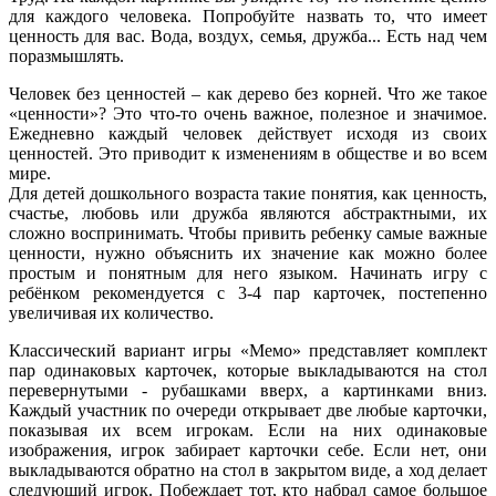
для каждого человека. Попробуйте назвать то, что имеет
ценность для вас. Вода, воздух, семья, дружба... Есть над чем
поразмышлять.
Человек без ценностей – как дерево без корней. Что же такое
«ценности»? Это что-то очень важное, полезное и значимое.
Ежедневно каждый человек действует исходя из своих
ценностей. Это приводит к изменениям в обществе и во всем
мире.
Для детей дошкольного возраста такие понятия, как ценность,
счастье, любовь или дружба являются абстрактными, их
сложно воспринимать. Чтобы привить ребенку самые важные
ценности, нужно объяснить их значение как можно более
простым и понятным для него языком. Начинать игру с
ребёнком рекомендуется с 3-4 пар карточек, постепенно
увеличивая их количество.
Классический вариант игры «Мемо» представляет комплект
пар одинаковых карточек, которые выкладываются на стол
перевернутыми - рубашками вверх, а картинками вниз.
Каждый участник по очереди открывает две любые карточки,
показывая их всем игрокам. Если на них одинаковые
изображения, игрок забирает карточки себе. Если нет, они
выкладываются обратно на стол в закрытом виде, а ход делает
следующий игрок. Побеждает тот, кто набрал самое большое