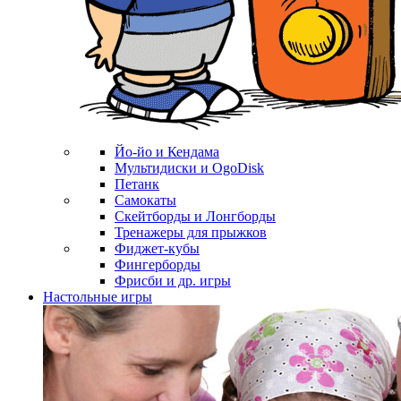
Йо-йо и Кендама
Мультидиски и OgoDisk
Петанк
Самокаты
Скейтборды и Лонгборды
Тренажеры для прыжков
Фиджет-кубы
Фингерборды
Фрисби и др. игры
Настольные игры