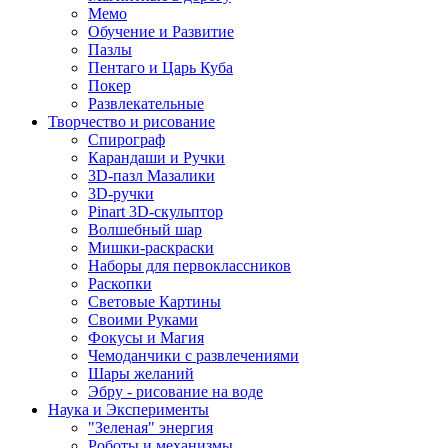
Мемо
Обучение и Развитие
Пазлы
Пентаго и Царь Куба
Покер
Развлекательные
Творчество и рисование
Спирограф
Карандаши и Ручки
3D-пазл Мазалики
3D-ручки
Pinart 3D-скульптор
Волшебный шар
Мишки-раскраски
Наборы для первоклассников
Раскопки
Световые Картины
Своими Руками
Фокусы и Магия
Чемоданчики с развлечениями
Шары желаний
Эбру - рисование на воде
Наука и Эксперименты
"Зеленая" энергия
Роботы и механизмы