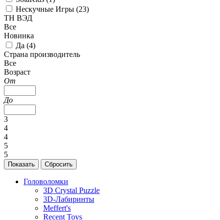
Нескучные Игры (
23
)
ТН ВЭД
Все
Новинка
Да (
4
)
Страна производитель
Все
Возраст
От
До
3
4
4
5
5
Головоломки
3D Crystal Puzzle
3D-Лабиринты
Meffert's
Recent Toys