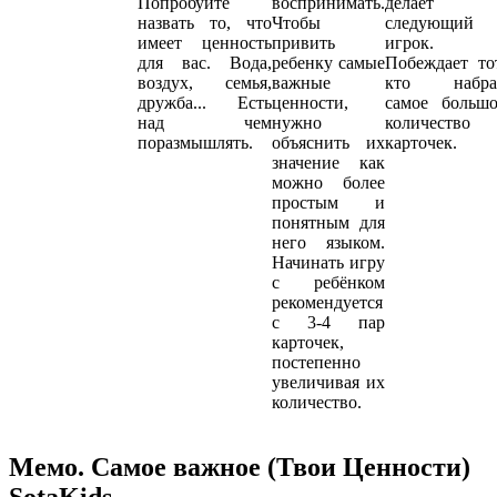
Попробуйте
воспринимать.
делает
назвать то, что
Чтобы
следующий
имеет ценность
привить
игрок.
для вас. Вода,
ребенку самые
Побеждает то
воздух, семья,
важные
кто набра
дружба... Есть
ценности,
самое большо
над чем
нужно
количество
поразмышлять.
объяснить их
карточек.
значение как
можно более
простым и
понятным для
него языком.
Начинать игру
с ребёнком
рекомендуется
с 3-4 пар
карточек,
постепенно
увеличивая их
количество.
Мемо. Самое важное (Твои Ценности)