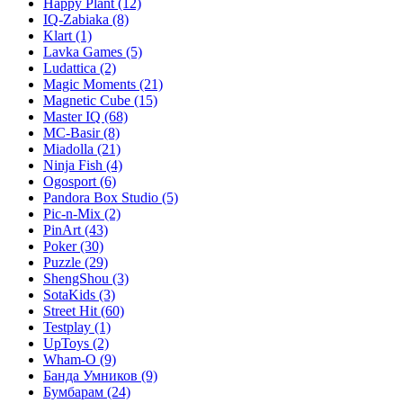
Happy Plant
(12)
IQ-Zabiaka
(8)
Klart
(1)
Lavka Games
(5)
Ludattica
(2)
Magic Moments
(21)
Magnetic Cube
(15)
Master IQ
(68)
MC-Basir
(8)
Miadolla
(21)
Ninja Fish
(4)
Ogosport
(6)
Pandora Box Studio
(5)
Pic-n-Mix
(2)
PinArt
(43)
Poker
(30)
Puzzle
(29)
ShengShou
(3)
SotaKids
(3)
Street Hit
(60)
Testplay
(1)
UpToys
(2)
Wham-O
(9)
Банда Умников
(9)
Бумбарам
(24)