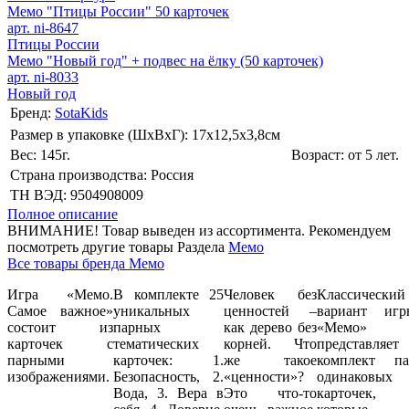
Мемо "Птицы России" 50 карточек
арт. ni-8647
Птицы России
Мемо "Новый год" + подвес на ёлку (50 карточек)
арт. ni-8033
Новый год
Бренд:
SotaKids
Размер в упаковке (ШхВxГ): 17х12,5х3,8cм
Вес: 145г.
Возраст: от 5 лет.
Страна производства: Россия
ТН ВЭД: 9504908009
Полное описание
ВНИМАНИЕ! Товар выведен из ассортимента. Рекомендуем
посмотреть другие товары Раздела
Мемо
Все товары бренда Мемо
Игра «Мемо.
В комплекте 25
Человек без
Классический
Самое важное»
уникальных
ценностей –
вариант игр
состоит из
парных
как дерево без
«Мемо»
карточек с
тематических
корней. Что
представляет
парными
карточек: 1.
же такое
комплект па
изображениями.
Безопасность, 2.
«ценности»?
одинаковых
Вода, 3. Вера в
Это что-то
карточек,