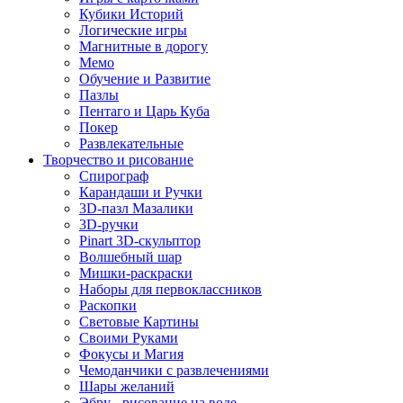
Кубики Историй
Логические игры
Магнитные в дорогу
Мемо
Обучение и Развитие
Пазлы
Пентаго и Царь Куба
Покер
Развлекательные
Творчество и рисование
Спирограф
Карандаши и Ручки
3D-пазл Мазалики
3D-ручки
Pinart 3D-скульптор
Волшебный шар
Мишки-раскраски
Наборы для первоклассников
Раскопки
Световые Картины
Своими Руками
Фокусы и Магия
Чемоданчики с развлечениями
Шары желаний
Эбру - рисование на воде