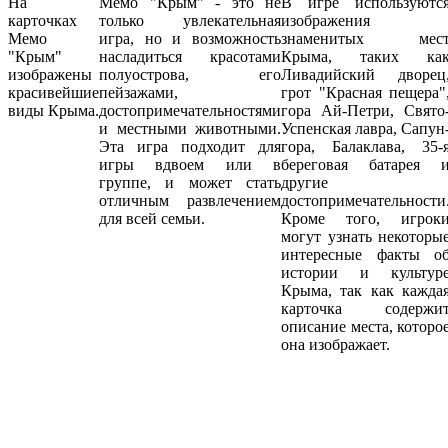
На
Мемо "Крым" - это не
В игре используютс
карточках
только увлекательная
изображения
Мемо
игра, но и возможность
знаменитых мес
"Крым"
насладиться красотами
Крыма, таких ка
изображены
полуострова, его
Ливадийский дворец
красивейшие
пейзажами,
грот "Красная пещера"
виды Крыма.
достопримечательностями
гора Ай-Петри, Свято
и местными животными.
Успенская лавра, Сапун
Эта игра подходит для
гора, Балаклава, 35-
игры вдвоем или в
береговая батарея 
группе, и может стать
другие
отличным развлечением
достопримечательности
для всей семьи.
Кроме того, игрок
могут узнать некоторы
интересные факты о
истории и культур
Крыма, так как кажда
карточка содержи
описание места, которо
она изображает.