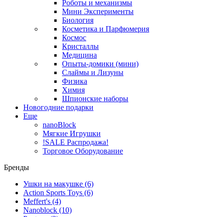
Роботы и механизмы
Мини Эксперименты
Биология
Косметика и Парфюмерия
Космос
Кристаллы
Медицина
Опыты-домики (мини)
Слаймы и Лизуны
Физика
Химия
Шпионские наборы
Новогодние подарки
Еще
nanoBlock
Мягкие Игрушки
!SALE Распродажа!
Торговое Оборудование
Бренды
Ушки на макушке
(6)
Action Sports Toys
(6)
Meffert's
(4)
Nanoblock
(10)