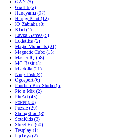
GAN
(5)
Graffiti
(2)
Hanayama
(97)
Happy Plant
(12)
IQ-Zabiaka
(8)
Klart
(1)
Lavka Games
(5)
Ludattica
(2)
Magic Moments
(21)
Magnetic Cube
(15)
Master IQ
(68)
MC-Basir
(8)
Miadolla
(21)
Ninja Fish
(4)
Ogosport
(6)
Pandora Box Studio
(5)
Pic-n-Mix
(2)
PinArt
(43)
Poker
(30)
Puzzle
(29)
ShengShou
(3)
SotaKids
(3)
Street Hit
(60)
Testplay
(1)
UpToys
(2)