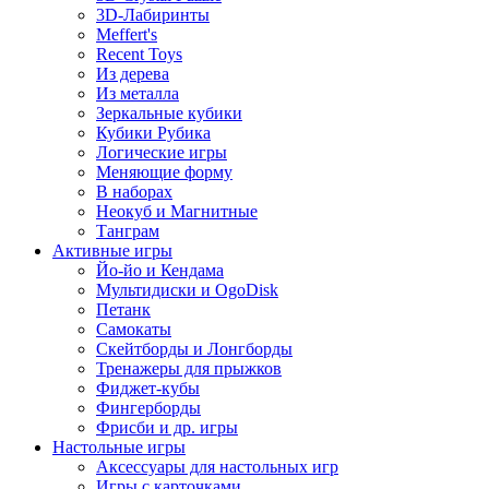
3D-Лабиринты
Meffert's
Recent Toys
Из дерева
Из металла
Зеркальные кубики
Кубики Рубика
Логические игры
Меняющие форму
В наборах
Неокуб и Магнитные
Танграм
Активные игры
Йо-йо и Кендама
Мультидиски и OgoDisk
Петанк
Самокаты
Скейтборды и Лонгборды
Тренажеры для прыжков
Фиджет-кубы
Фингерборды
Фрисби и др. игры
Настольные игры
Аксессуары для настольных игр
Игры с карточками