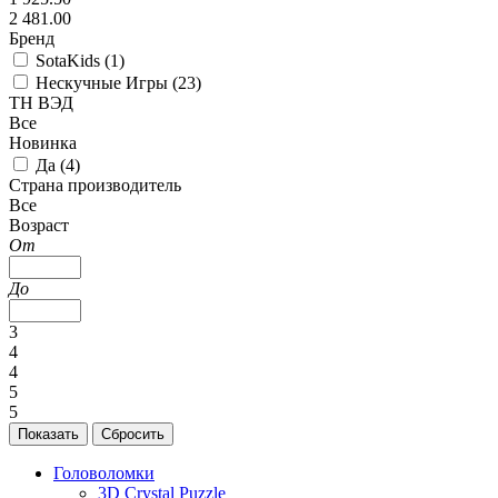
2 481.00
Бренд
SotaKids (
1
)
Нескучные Игры (
23
)
ТН ВЭД
Все
Новинка
Да (
4
)
Страна производитель
Все
Возраст
От
До
3
4
4
5
5
Головоломки
3D Crystal Puzzle