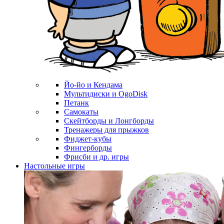
Йо-йо и Кендама
Мультидиски и OgoDisk
Петанк
Самокаты
Скейтборды и Лонгборды
Тренажеры для прыжков
Фиджет-кубы
Фингерборды
Фрисби и др. игры
Настольные игры