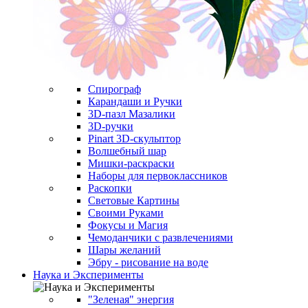
Спирограф
Карандаши и Ручки
3D-пазл Мазалики
3D-ручки
Pinart 3D-скульптор
Волшебный шар
Мишки-раскраски
Наборы для первоклассников
Раскопки
Световые Картины
Своими Руками
Фокусы и Магия
Чемоданчики с развлечениями
Шары желаний
Эбру - рисование на воде
Наука и Эксперименты
"Зеленая" энергия