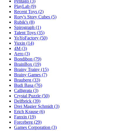
Pentago
(3)
PlayLab
(9)
Recent Toys
(2)
Rory's Story Cubes
(5)
Rubik's
(8)
Spirograph
(1)
Talent Toys
(35)
YoYoFactory
(50)
Yuxin
(14)
4M
(3)
Aero
(3)
Bondibon
(79)
BrainBox
(19)
Brainy Trainy
(15)
Brainy Games
(7)
Brauberg
(33)
Budi Basa
(76)
Calligrata
(3)
Crystal Puzzle
(50)
Delfbrick
(39)
Drei Magier Schmidt
(3)
Erich Krause
(6)
Fanxin
(19)
Forceberg
(29)
Games Corporation
(3)