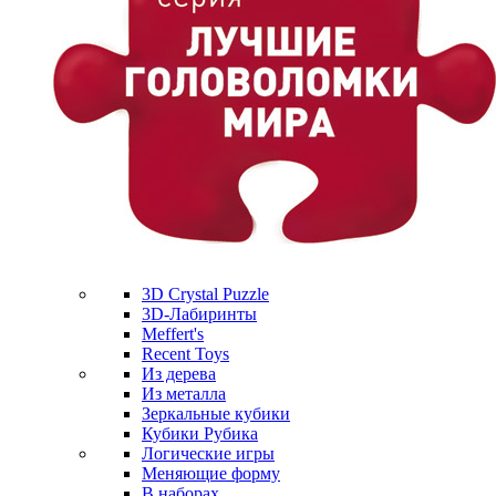
3D Crystal Puzzle
3D-Лабиринты
Meffert's
Recent Toys
Из дерева
Из металла
Зеркальные кубики
Кубики Рубика
Логические игры
Меняющие форму
В наборах