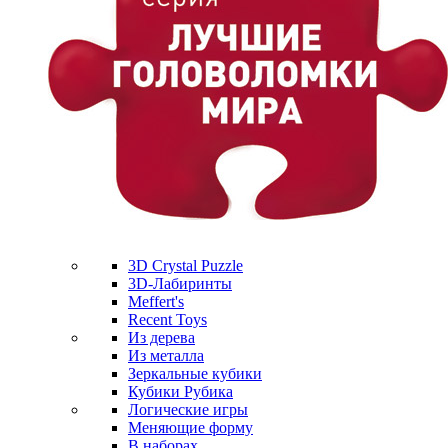
3D Crystal Puzzle
3D-Лабиринты
Meffert's
Recent Toys
Из дерева
Из металла
Зеркальные кубики
Кубики Рубика
Логические игры
Меняющие форму
В наборах