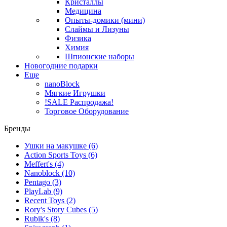
Кристаллы
Медицина
Опыты-домики (мини)
Слаймы и Лизуны
Физика
Химия
Шпионские наборы
Новогодние подарки
Еще
nanoBlock
Мягкие Игрушки
!SALE Распродажа!
Торговое Оборудование
Бренды
Ушки на макушке
(6)
Action Sports Toys
(6)
Meffert's
(4)
Nanoblock
(10)
Pentago
(3)
PlayLab
(9)
Recent Toys
(2)
Rory's Story Cubes
(5)
Rubik's
(8)