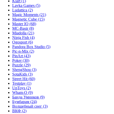
Klart
(1)
Lavka Games
(5)
Ludattica
(2)
Magic Moments
(21)
Magnetic Cube
(15)
Master IQ
(68)
MC-Basir
(8)
Miadolla
(21)
Ninja Fish
(4)
Ogosport
(6)
Pandora Box Studio
(5)
Pic-n-Mix
(2)
PinArt
(43)
Poker
(30)
Puzzle
(29)
ShengShou
(3)
SotaKids
(3)
Street Hit
(60)
Testplay
(1)
UpToys
(2)
Wham-O
(9)
Банда Умников
(9)
Бумбарам
(24)
Волшебный снег
(3)
ВКФ
(2)