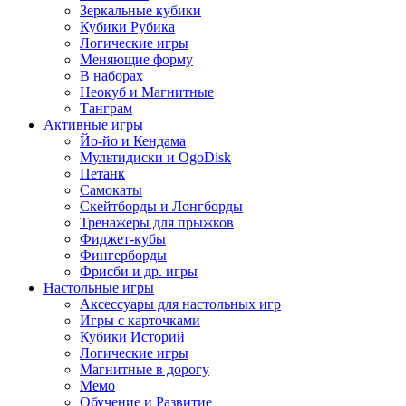
Зеркальные кубики
Кубики Рубика
Логические игры
Меняющие форму
В наборах
Неокуб и Магнитные
Танграм
Активные игры
Йо-йо и Кендама
Мультидиски и OgoDisk
Петанк
Самокаты
Скейтборды и Лонгборды
Тренажеры для прыжков
Фиджет-кубы
Фингерборды
Фрисби и др. игры
Настольные игры
Аксессуары для настольных игр
Игры с карточками
Кубики Историй
Логические игры
Магнитные в дорогу
Мемо
Обучение и Развитие