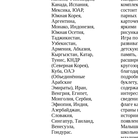
Канада, Испания,
комплек
Мексика, ЮАР,
состоит 
Южная Корея,
парных
Аргентина,
карточе
Монако, Индонезия,
яркими
Южная Осетия,
рисунка
Таджикистан,
Игра по
Узбекистан,
развива
Армения, Абхазия,
детску
Кыргызстан, Катар,
память,
Тунис, КНДР
расширя
(Северная Корея),
кругозо
Куба, ОАЭ
благода
(Объединённые
подроб
Арабские
буклету,
Эмираты), Иран,
содерж
Венгрия, Египет,
интере
Монголия, Сербия,
сведени
Эфиопия, Индия,
флаге к
Азербайджан,
страны 
Словакия,
истории
Сингапур, Таиланд,
появлен
Венесуэла,
Малыши
Гондурас.
школьн
младше