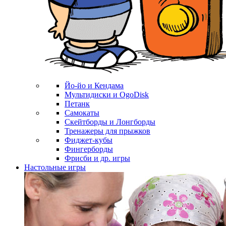
Йо-йо и Кендама
Мультидиски и OgoDisk
Петанк
Самокаты
Скейтборды и Лонгборды
Тренажеры для прыжков
Фиджет-кубы
Фингерборды
Фрисби и др. игры
Настольные игры