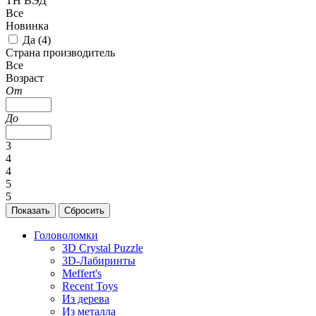
ТН ВЭД
Все
Новинка
Да (
4
)
Страна производитель
Все
Возраст
От
До
3
4
4
5
5
Головоломки
3D Crystal Puzzle
3D-Лабиринты
Meffert's
Recent Toys
Из дерева
Из металла