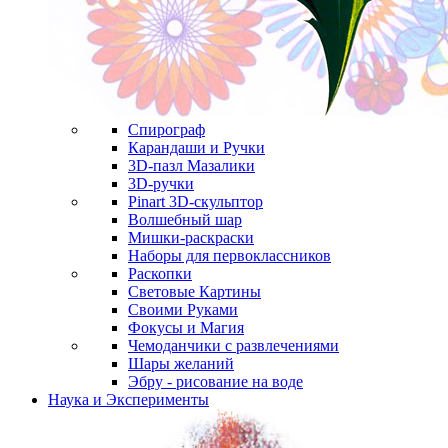
Спирограф
Карандаши и Ручки
3D-пазл Мазалики
3D-ручки
Pinart 3D-скульптор
Волшебный шар
Мишки-раскраски
Наборы для первоклассников
Раскопки
Световые Картины
Своими Руками
Фокусы и Магия
Чемоданчики с развлечениями
Шары желаний
Эбру - рисование на воде
Наука и Эксперименты