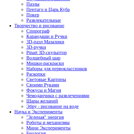
Пазлы
Пентаго и Царь Куба
Покер
Развлекательные
Творчество и рисование
Спирограф
Карандаши и Ручки
3D-пазл Мазалики
3D-ручки
Pinart 3D-скульптор
Волшебный шар
Мишки-раскраски
Наборы для первоклассников
Раскопки
Световые Картины
Своими Руками
Фокусы и Магия
Чемоданчики с развлечениями
Шары желаний
Эбру - рисование на воде
Наука и Эксперименты
"Зеленая" энергия
Роботы и механизмы
Мини Эксперименты
Биология