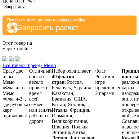
Цена ОПТ [
%
]:
Запросить
Печатаем лого, делаем в вашем дизайне
Запросить расчет
Этот товар на
маркетплейсе
Все товары бренда Мемо
Сразу две
Отличный
Набор охватывает
Флаг
Правил
игры —
способ
49 флагов
России в
просты
Мемо
весело
стран
: Россия,
игре
разложи
«Флаги» и
провести
Беларусь, Украина,
представлен
карты
Мемо
время
Казахстан,
2 парами.
изобра
«Флаги-2»,
всей
Бразилия, США,
вниз, и
где рубашка
семьей
Китай, Япония,
поочере
карт
или занять
Италия, Франция,
открыва
одинаковая.
ребенка в
Германия,
любые к
дороге.
Великобритания,
Совпав
Швеция, Польша,
пары ос
Эстония, Литва,
у игрока
Латвия, Финляндия,
Кажды