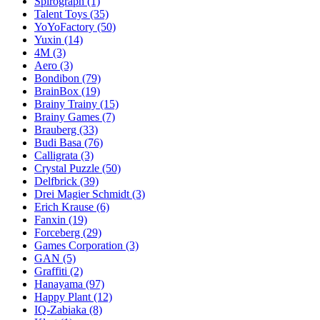
Spirograph
(1)
Talent Toys
(35)
YoYoFactory
(50)
Yuxin
(14)
4M
(3)
Aero
(3)
Bondibon
(79)
BrainBox
(19)
Brainy Trainy
(15)
Brainy Games
(7)
Brauberg
(33)
Budi Basa
(76)
Calligrata
(3)
Crystal Puzzle
(50)
Delfbrick
(39)
Drei Magier Schmidt
(3)
Erich Krause
(6)
Fanxin
(19)
Forceberg
(29)
Games Corporation
(3)
GAN
(5)
Graffiti
(2)
Hanayama
(97)
Happy Plant
(12)
IQ-Zabiaka
(8)