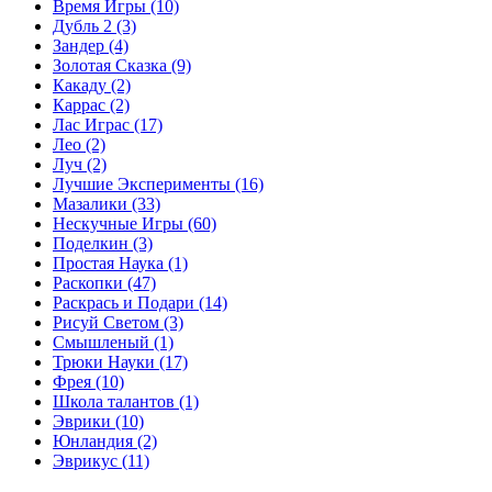
Время Игры
(10)
Дубль 2
(3)
Зандер
(4)
Золотая Сказка
(9)
Какаду
(2)
Каррас
(2)
Лас Играс
(17)
Лео
(2)
Луч
(2)
Лучшие Эксперименты
(16)
Мазалики
(33)
Нескучные Игры
(60)
Поделкин
(3)
Простая Наука
(1)
Раскопки
(47)
Раскрась и Подари
(14)
Рисуй Светом
(3)
Смышленый
(1)
Трюки Науки
(17)
Фрея
(10)
Школа талантов
(1)
Эврики
(10)
Юнландия
(2)
Эврикус
(11)