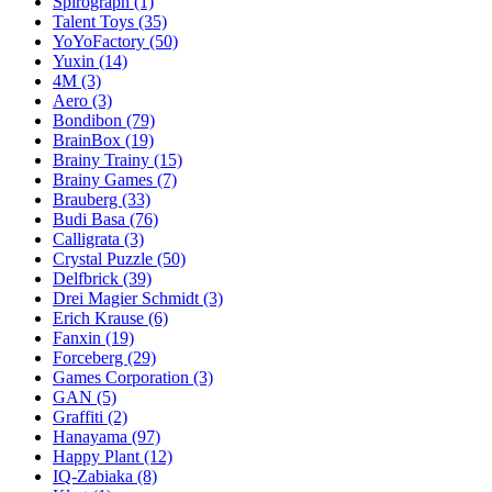
Spirograph
(1)
Talent Toys
(35)
YoYoFactory
(50)
Yuxin
(14)
4M
(3)
Aero
(3)
Bondibon
(79)
BrainBox
(19)
Brainy Trainy
(15)
Brainy Games
(7)
Brauberg
(33)
Budi Basa
(76)
Calligrata
(3)
Crystal Puzzle
(50)
Delfbrick
(39)
Drei Magier Schmidt
(3)
Erich Krause
(6)
Fanxin
(19)
Forceberg
(29)
Games Corporation
(3)
GAN
(5)
Graffiti
(2)
Hanayama
(97)
Happy Plant
(12)
IQ-Zabiaka
(8)