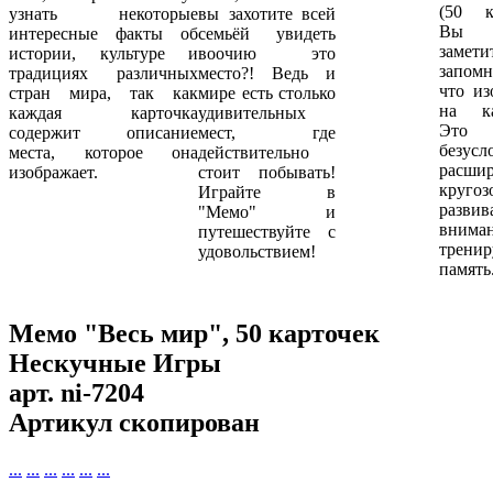
(50 ка
узнать некоторые
вы захотите всей
Вы 
интересные факты об
семьёй увидеть
замет
истории, культуре и
воочию это
запомн
традициях различных
место?! Ведь и
что из
стран мира, так как
мире есть столько
на ка
каждая карточка
удивительных
Это
содержит описание
мест, где
безусл
места, которое она
действительно
расшир
изображает.
стоит побывать!
кругоз
Играйте в
развив
"Мемо" и
вниман
путешествуйте с
тренир
удовольствием!
память
Мемо "Весь мир", 50 карточек
Нескучные Игры
арт.
ni-7204
Артикул скопирован
...
...
...
...
...
...