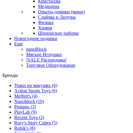
Кристаллы
Медицина
Опыты-домики (мини)
Слаймы и Лизуны
Физика
Химия
Шпионские наборы
Новогодние подарки
Еще
nanoBlock
Мягкие Игрушки
!SALE Распродажа!
Торговое Оборудование
Бренды
Ушки на макушке
(6)
Action Sports Toys
(6)
Meffert's
(4)
Nanoblock
(10)
Pentago
(3)
PlayLab
(9)
Recent Toys
(2)
Rory's Story Cubes
(5)
Rubik's
(8)