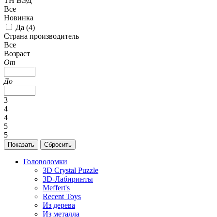
ТН ВЭД
Все
Новинка
Да (
4
)
Страна производитель
Все
Возраст
От
До
3
4
4
5
5
Головоломки
3D Crystal Puzzle
3D-Лабиринты
Meffert's
Recent Toys
Из дерева
Из металла