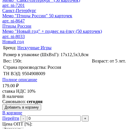
Мемо "Санкт-Петербург" (50 карточек)
арт. ni-7201
Санкт-Петербург
Мемо "Птицы России" 50 карточек
арт. ni-8647
Птицы России
Мемо "Новый год" + подвес на ёлку (50 карточек)
арт. ni-8033
Новый год
Бренд:
Нескучные Игры
Размер в упаковке (ШхВxГ): 17х12,5х3,8cм
Вес: 150г.
Возраст: от 5 лет.
Страна производства: Россия
ТН ВЭД: 9504908009
Полное описание
179.00 ₽
ставка НДС 10%
В наличии
Самовывоз:
сегодня
Добавить в корзину
В корзине
Перейти
-
+
Цена ОПТ [
%
]: