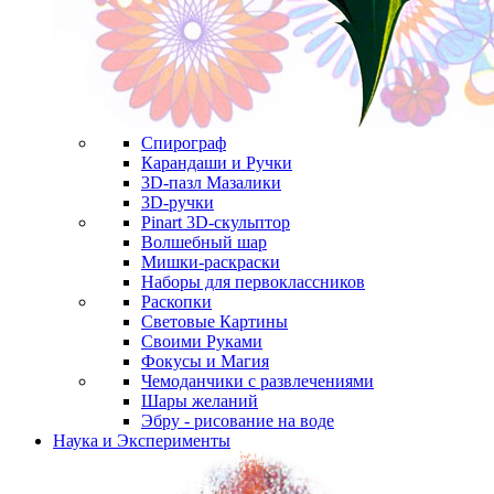
Спирограф
Карандаши и Ручки
3D-пазл Мазалики
3D-ручки
Pinart 3D-скульптор
Волшебный шар
Мишки-раскраски
Наборы для первоклассников
Раскопки
Световые Картины
Своими Руками
Фокусы и Магия
Чемоданчики с развлечениями
Шары желаний
Эбру - рисование на воде
Наука и Эксперименты