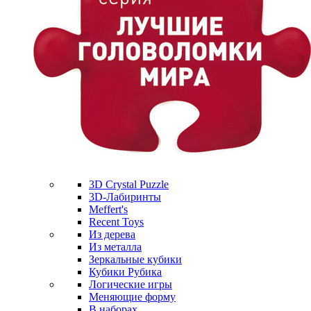
3D Crystal Puzzle
3D-Лабиринты
Meffert's
Recent Toys
Из дерева
Из металла
Зеркальные кубики
Кубики Рубика
Логические игры
Меняющие форму
В наборах