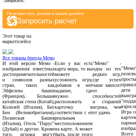
Запросить
Печатаем лого, делаем в вашем дизайне
Запросить расчет
Этот товар на
маркетплейсе
Все товары бренда Мемо
И этой версии Мемо -
Если у вас есть
"Мемо" -
"Ме
изображения известных
карта мира, то вы
одна из тех
полезн
достопримечательностей
можете
редких игр,
прост
и символов разных
усложнить игру,
где успех
правил
стран, таких как
добавив в неё
чаше зависит
дети
Эйфелева башня
задание, где
от
выигр
(Франция), Большая
нужно
способностей
"подд
китайская стена (Китай),
расположить
и стараний
взросл
Колизей (Италия), Биг
карточку в
игрока, чем
Игра с
Бен (Великобритания),
соответствии с её
от удачи.
карт
Пизанская Башня
реальным
парны
(Италия), Отель "Парус"
местоположением
изобра
(Дубай) и другие. Кроме
на карте. А может
Всего
того, игроки могут
быть, после этого