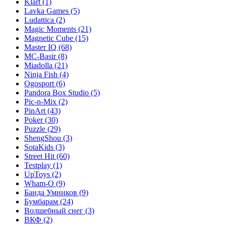
Klart
(1)
Lavka Games
(5)
Ludattica
(2)
Magic Moments
(21)
Magnetic Cube
(15)
Master IQ
(68)
MC-Basir
(8)
Miadolla
(21)
Ninja Fish
(4)
Ogosport
(6)
Pandora Box Studio
(5)
Pic-n-Mix
(2)
PinArt
(43)
Poker
(30)
Puzzle
(29)
ShengShou
(3)
SotaKids
(3)
Street Hit
(60)
Testplay
(1)
UpToys
(2)
Wham-O
(9)
Банда Умников
(9)
Бумбарам
(24)
Волшебный снег
(3)
ВКФ
(2)