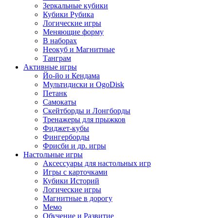
Зеркальные кубики
Кубики Рубика
Логические игры
Меняющие форму
В наборах
Неокуб и Магнитные
Танграм
Активные игры
Йо-йо и Кендама
Мультидиски и OgoDisk
Петанк
Самокаты
Скейтборды и Лонгборды
Тренажеры для прыжков
Фиджет-кубы
Фингерборды
Фрисби и др. игры
Настольные игры
Аксессуары для настольных игр
Игры с карточками
Кубики Историй
Логические игры
Магнитные в дорогу
Мемо
Обучение и Развитие