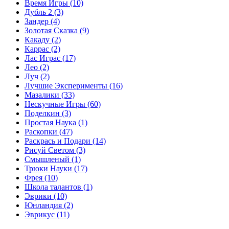
Время Игры
(10)
Дубль 2
(3)
Зандер
(4)
Золотая Сказка
(9)
Какаду
(2)
Каррас
(2)
Лас Играс
(17)
Лео
(2)
Луч
(2)
Лучшие Эксперименты
(16)
Мазалики
(33)
Нескучные Игры
(60)
Поделкин
(3)
Простая Наука
(1)
Раскопки
(47)
Раскрась и Подари
(14)
Рисуй Светом
(3)
Смышленый
(1)
Трюки Науки
(17)
Фрея
(10)
Школа талантов
(1)
Эврики
(10)
Юнландия
(2)
Эврикус
(11)