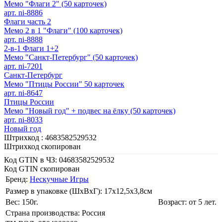
Мемо "Флаги 2" (50 карточек)
арт. ni-8886
Флаги часть 2
Мемо 2 в 1 "Флаги" (100 карточек)
арт. ni-8888
2-в-1 Флаги 1+2
Мемо "Санкт-Петербург" (50 карточек)
арт. ni-7201
Санкт-Петербург
Мемо "Птицы России" 50 карточек
арт. ni-8647
Птицы России
Мемо "Новый год" + подвес на ёлку (50 карточек)
арт. ni-8033
Новый год
Штрихкод :
4683582529532
Штрихкод скопирован
Код GTIN в ЧЗ:
04683582529532
Код GTIN скопирован
Бренд:
Нескучные Игры
Размер в упаковке (ШхВxГ): 17х12,5х3,8cм
Вес: 150г.
Возраст: от 5 лет.
Страна производства: Россия