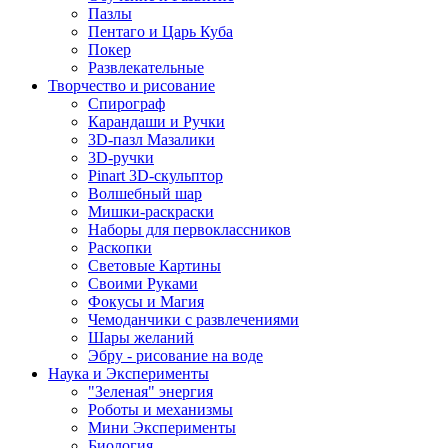
Пазлы
Пентаго и Царь Куба
Покер
Развлекательные
Творчество и рисование
Спирограф
Карандаши и Ручки
3D-пазл Мазалики
3D-ручки
Pinart 3D-скульптор
Волшебный шар
Мишки-раскраски
Наборы для первоклассников
Раскопки
Световые Картины
Своими Руками
Фокусы и Магия
Чемоданчики с развлечениями
Шары желаний
Эбру - рисование на воде
Наука и Эксперименты
"Зеленая" энергия
Роботы и механизмы
Мини Эксперименты
Биология