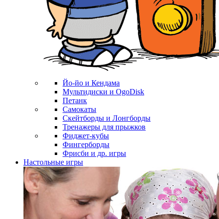
Йо-йо и Кендама
Мультидиски и OgoDisk
Петанк
Самокаты
Скейтборды и Лонгборды
Тренажеры для прыжков
Фиджет-кубы
Фингерборды
Фрисби и др. игры
Настольные игры