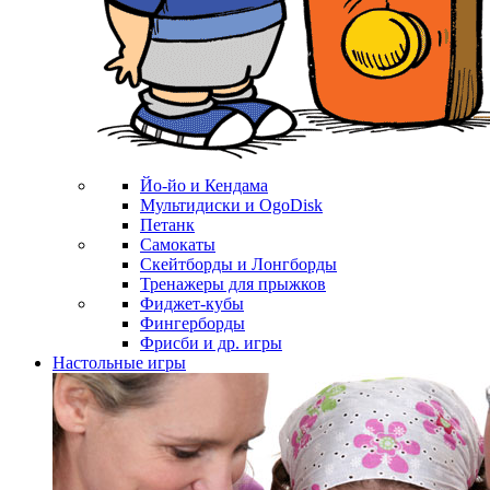
Йо-йо и Кендама
Мультидиски и OgoDisk
Петанк
Самокаты
Скейтборды и Лонгборды
Тренажеры для прыжков
Фиджет-кубы
Фингерборды
Фрисби и др. игры
Настольные игры