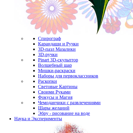
Спирограф
Карандаши и Ручки
3D-пазл Мазалики
3D-ручки
Pinart 3D-скульптор
Волшебный шар
Мишки-раскраски
Наборы для первоклассников
Раскопки
Световые Картины
Своими Руками
Фокусы и Магия
Чемоданчики с развлечениями
Шары желаний
Эбру - рисование на воде
Наука и Эксперименты