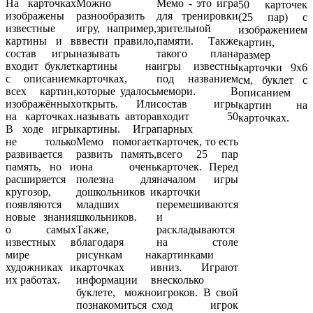
На карточках
Можно
Мемо - это игра
50 карточек
изображены
разнообразить
для тренировки
(25 пар) с
известные
игру, например,
зрительной
изображением
картины и в
ввести правило,
памяти. Также
картин,
состав игры
называть
такого плана
размер
входит буклет
картины на
игры известны
карточки 9х6
с описанием
карточках,
под названием
см, буклет с
всех картин,
которые удалось
мемори. В
описанием
изображённых
открыть. Или
состав игры
картин на
на карточках.
называть автора
входит 50
карточках.
В ходе игры
картины. Игра
парных
не только
Мемо помогает
карточек, то есть
развивается
развить память,
всего 25 пар
память, но и
она очень
карточек. Перед
расширяется
полезна для
началом игры
кругозор,
дошкольников и
карточки
появляются
младших
перемешиваются
новые знания
школьников.
и
о самых
Также,
раскладываются
известных в
благодаря
на столе
мире
рисункам на
картинками
художниках и
карточках и
вниз. Играют
их работах.
информации в
несколько
буклете, можно
игроков. В свой
познакомиться с
ход игрок