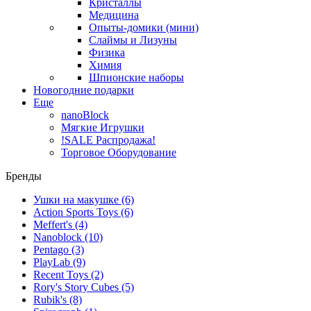
Кристаллы
Медицина
Опыты-домики (мини)
Слаймы и Лизуны
Физика
Химия
Шпионские наборы
Новогодние подарки
Еще
nanoBlock
Мягкие Игрушки
!SALE Распродажа!
Торговое Оборудование
Бренды
Ушки на макушке
(6)
Action Sports Toys
(6)
Meffert's
(4)
Nanoblock
(10)
Pentago
(3)
PlayLab
(9)
Recent Toys
(2)
Rory's Story Cubes
(5)
Rubik's
(8)