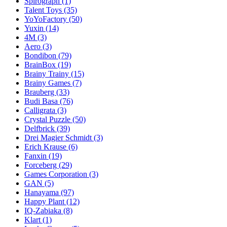
Spirograph
(1)
Talent Toys
(35)
YoYoFactory
(50)
Yuxin
(14)
4M
(3)
Aero
(3)
Bondibon
(79)
BrainBox
(19)
Brainy Trainy
(15)
Brainy Games
(7)
Brauberg
(33)
Budi Basa
(76)
Calligrata
(3)
Crystal Puzzle
(50)
Delfbrick
(39)
Drei Magier Schmidt
(3)
Erich Krause
(6)
Fanxin
(19)
Forceberg
(29)
Games Corporation
(3)
GAN
(5)
Hanayama
(97)
Happy Plant
(12)
IQ-Zabiaka
(8)
Klart
(1)