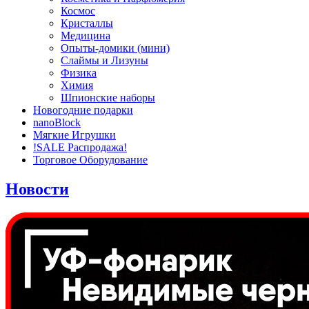
Космос
Кристаллы
Медицина
Опыты-домики (мини)
Слаймы и Лизуны
Физика
Химия
Шпионские наборы
Новогодние подарки
nanoBlock
Мягкие Игрушки
!SALE Распродажа!
Торговое Оборудование
Новости