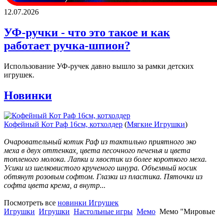
12.07.2026
УФ-ручки - что это такое и как
работает ручка-шпион?
Использование УФ-ручек давно вышло за рамки детских
игрушек.
Новинки
Кофейный Кот Раф 16см, котхолдер
(
Мягкие Игрушки
)
Очаровательный котик Раф из тактильно приятного эко
меха в двух оттенках, цвета песочного печенья и цвета
топленого молока. Лапки и хвостик из более короткого меха.
Усики из шелковистого крученого шнура. Объемный носик
обтянут розовым софтом. Глазки из пластика. Пяточки из
софта цвета крема, а внутр...
Посмотреть все
новинки Игрушек
Игрушки
Игрушки
Настольные игры
Мемо
Мемо "Мировые ш