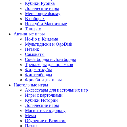
Кубики Рубика
Логические игры
Меняющие форму
В наборах
Неокуб и Магнитные
Танграм
Активные игры
Йо-йо и Кендама
Мультидиски и OgoDisk
Петанк
Самокаты
Скейтборды и Лонгборды
Тренажеры для прыжков
Фиджет-кубы
Фингерборды
Фрисби и др. игры
Настольные игры
Аксессуары для настольных игр
Игры с карточками
Кубики Историй
Логические игры
Магнитные в дорогу
Мемо
Обучение и Развитие
Пазлы