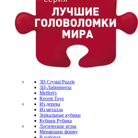
3D Crystal Puzzle
3D-Лабиринты
Meffert's
Recent Toys
Из дерева
Из металла
Зеркальные кубики
Кубики Рубика
Логические игры
Меняющие форму
В наборах