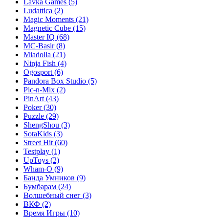
Lavka Games
(5)
Ludattica
(2)
Magic Moments
(21)
Magnetic Cube
(15)
Master IQ
(68)
MC-Basir
(8)
Miadolla
(21)
Ninja Fish
(4)
Ogosport
(6)
Pandora Box Studio
(5)
Pic-n-Mix
(2)
PinArt
(43)
Poker
(30)
Puzzle
(29)
ShengShou
(3)
SotaKids
(3)
Street Hit
(60)
Testplay
(1)
UpToys
(2)
Wham-O
(9)
Банда Умников
(9)
Бумбарам
(24)
Волшебный снег
(3)
ВКФ
(2)
Время Игры
(10)