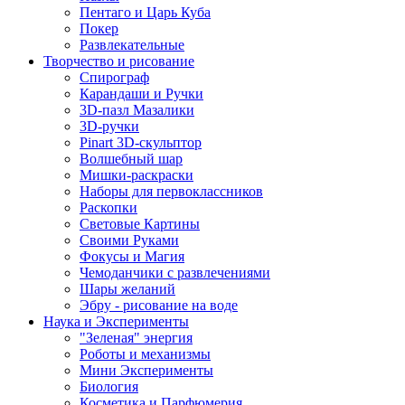
Пентаго и Царь Куба
Покер
Развлекательные
Творчество и рисование
Спирограф
Карандаши и Ручки
3D-пазл Мазалики
3D-ручки
Pinart 3D-скульптор
Волшебный шар
Мишки-раскраски
Наборы для первоклассников
Раскопки
Световые Картины
Своими Руками
Фокусы и Магия
Чемоданчики с развлечениями
Шары желаний
Эбру - рисование на воде
Наука и Эксперименты
"Зеленая" энергия
Роботы и механизмы
Мини Эксперименты
Биология
Косметика и Парфюмерия