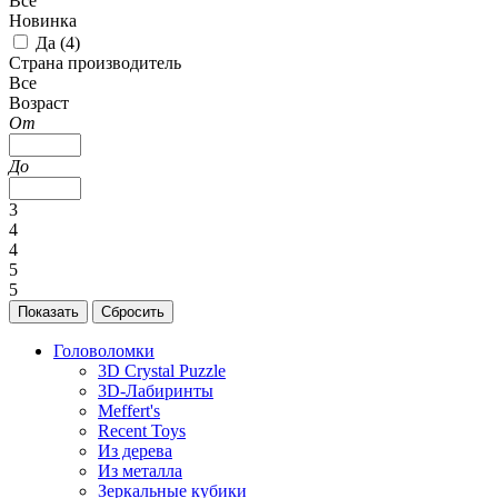
Все
Новинка
Да (
4
)
Страна производитель
Все
Возраст
От
До
3
4
4
5
5
Головоломки
3D Crystal Puzzle
3D-Лабиринты
Meffert's
Recent Toys
Из дерева
Из металла
Зеркальные кубики