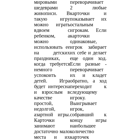
мировыми
переворачивает
шедеврами
2 любые
живописи. В
карточки и
такую игру
показывает их
можно играть
остальным
вдвоем с
игрокам. Если
ребенком, а
карточки
можно
одинаковые,
использовать ее
игрок забирает
на детских
их себе и делает
праздниках,
еще один ход.
когда требуется
Если разные -
немного
переворачивает
успокоить
их и кладет
детей. Игра
обратно, а ход
будет интересна
переходит к
и взрослым в
следующему
качестве
игроку.
простой,
Выигрывает
недолгой,
игрок,
азартной игры.
собравший к
Карточки
концу игры
занимают
наибольшее
достаточно мало
количество
места и их
карточек