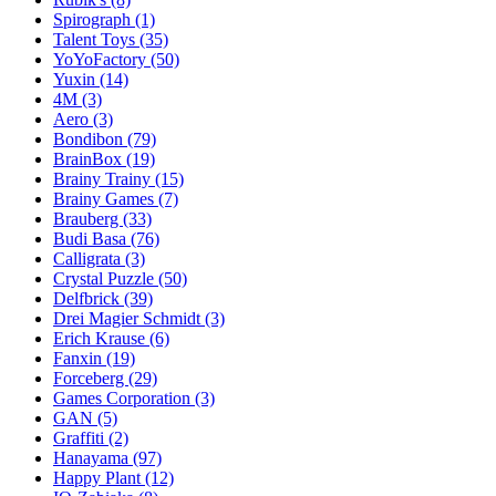
Spirograph
(1)
Talent Toys
(35)
YoYoFactory
(50)
Yuxin
(14)
4M
(3)
Aero
(3)
Bondibon
(79)
BrainBox
(19)
Brainy Trainy
(15)
Brainy Games
(7)
Brauberg
(33)
Budi Basa
(76)
Calligrata
(3)
Crystal Puzzle
(50)
Delfbrick
(39)
Drei Magier Schmidt
(3)
Erich Krause
(6)
Fanxin
(19)
Forceberg
(29)
Games Corporation
(3)
GAN
(5)
Graffiti
(2)
Hanayama
(97)
Happy Plant
(12)