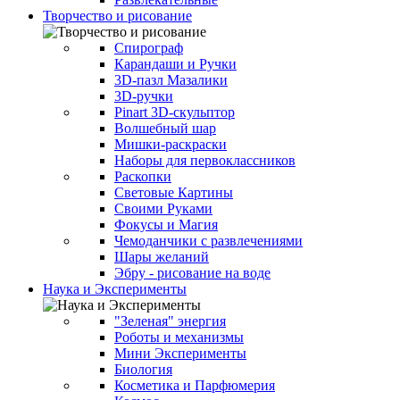
Творчество и рисование
Спирограф
Карандаши и Ручки
3D-пазл Мазалики
3D-ручки
Pinart 3D-скульптор
Волшебный шар
Мишки-раскраски
Наборы для первоклассников
Раскопки
Световые Картины
Своими Руками
Фокусы и Магия
Чемоданчики с развлечениями
Шары желаний
Эбру - рисование на воде
Наука и Эксперименты
"Зеленая" энергия
Роботы и механизмы
Мини Эксперименты
Биология
Косметика и Парфюмерия