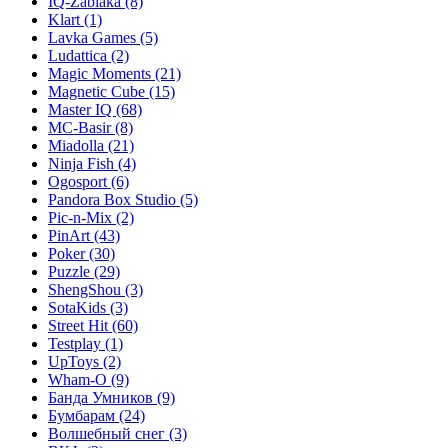
IQ-Zabiaka
(8)
Klart
(1)
Lavka Games
(5)
Ludattica
(2)
Magic Moments
(21)
Magnetic Cube
(15)
Master IQ
(68)
MC-Basir
(8)
Miadolla
(21)
Ninja Fish
(4)
Ogosport
(6)
Pandora Box Studio
(5)
Pic-n-Mix
(2)
PinArt
(43)
Poker
(30)
Puzzle
(29)
ShengShou
(3)
SotaKids
(3)
Street Hit
(60)
Testplay
(1)
UpToys
(2)
Wham-O
(9)
Банда Умников
(9)
Бумбарам
(24)
Волшебный снег
(3)