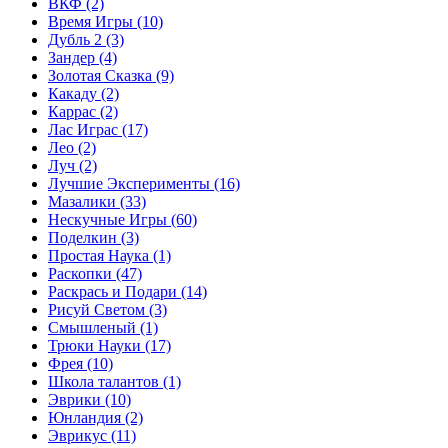
ВКФ
(2)
Время Игры
(10)
Дубль 2
(3)
Зандер
(4)
Золотая Сказка
(9)
Какаду
(2)
Каррас
(2)
Лас Играс
(17)
Лео
(2)
Луч
(2)
Лучшие Эксперименты
(16)
Мазалики
(33)
Нескучные Игры
(60)
Поделкин
(3)
Простая Наука
(1)
Раскопки
(47)
Раскрась и Подари
(14)
Рисуй Светом
(3)
Смышленый
(1)
Трюки Науки
(17)
Фрея
(10)
Школа талантов
(1)
Эврики
(10)
Юнландия
(2)
Эврикус
(11)