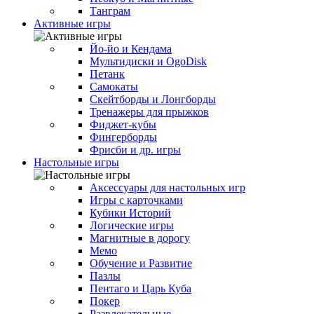
Танграм
Активные игры
Йо-йо и Кендама
Мультидиски и OgoDisk
Петанк
Самокаты
Скейтборды и Лонгборды
Тренажеры для прыжков
Фиджет-кубы
Фингерборды
Фрисби и др. игры
Настольные игры
Аксессуары для настольных игр
Игры с карточками
Кубики Историй
Логические игры
Магнитные в дорогу
Мемо
Обучение и Развитие
Пазлы
Пентаго и Царь Куба
Покер
Развлекательные