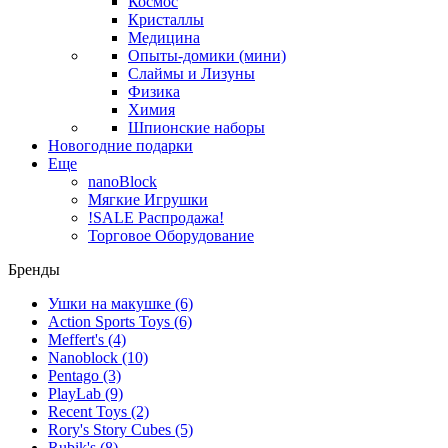
Космос
Кристаллы
Медицина
Опыты-домики (мини)
Слаймы и Лизуны
Физика
Химия
Шпионские наборы
Новогодние подарки
Еще
nanoBlock
Мягкие Игрушки
!SALE Распродажа!
Торговое Оборудование
Бренды
Ушки на макушке
(6)
Action Sports Toys
(6)
Meffert's
(4)
Nanoblock
(10)
Pentago
(3)
PlayLab
(9)
Recent Toys
(2)
Rory's Story Cubes
(5)
Rubik's
(8)