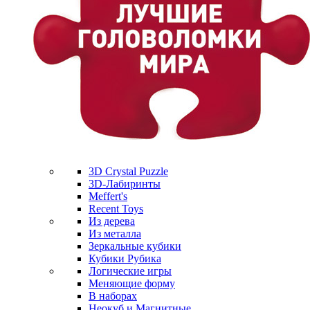
3D Crystal Puzzle
3D-Лабиринты
Meffert's
Recent Toys
Из дерева
Из металла
Зеркальные кубики
Кубики Рубика
Логические игры
Меняющие форму
В наборах
Неокуб и Магнитные