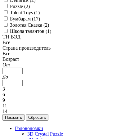
Delfbrick (
2
)
Puzzle (
2
)
Talent Toys (
1
)
Бумбарам (
17
)
Золотая Сказка (
2
)
Школа талантов (
1
)
ТН ВЭД
Все
Страна производитель
Все
Возраст
От
До
3
6
9
11
14
Головоломки
3D Crystal Puzzle