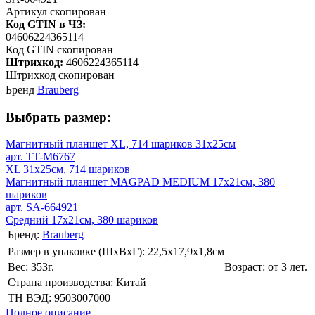
Артикул скопирован
Код GTIN в ЧЗ:
04606224365114
Код GTIN скопирован
Штрихкод:
4606224365114
Штрихкод скопирован
Бренд
Brauberg
Выбрать размер:
Магнитный планшет XL, 714 шариков 31х25см
арт. TT-M6767
XL 31х25см, 714 шариков
Магнитный планшет MAGPAD MEDIUM 17х21см, 380
шариков
арт. SA-664921
Средний 17х21см, 380 шариков
Бренд:
Brauberg
Размер в упаковке (ШхВxГ): 22,5х17,9х1,8cм
Вес: 353г.
Возраст: от 3 лет.
Страна производства: Китай
ТН ВЭД: 9503007000
Полное описание