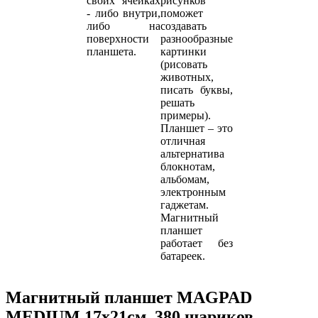
своих ячейках
рисунков
- либо внутри,
поможет
либо на
создавать
поверхности
разнообразные
планшета.
картинки
(рисовать
животных,
писать буквы,
решать
примеры).
Планшет – это
отличная
альтернатива
блокнотам,
альбомам,
электронным
гаджетам.
Магнитный
планшет
работает без
батареек.
Магнитный планшет MAGPAD
MEDIUM 17х21см, 380 шариков