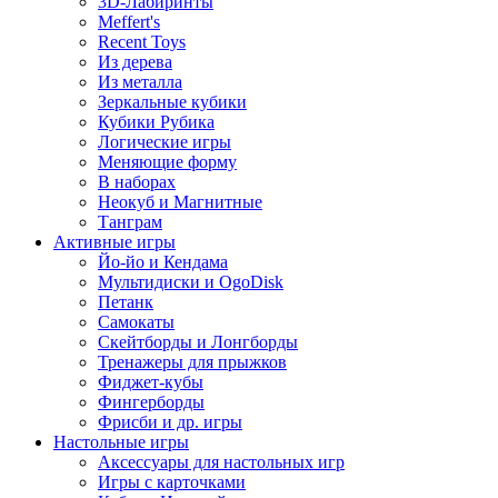
3D-Лабиринты
Meffert's
Recent Toys
Из дерева
Из металла
Зеркальные кубики
Кубики Рубика
Логические игры
Меняющие форму
В наборах
Неокуб и Магнитные
Танграм
Активные игры
Йо-йо и Кендама
Мультидиски и OgoDisk
Петанк
Самокаты
Скейтборды и Лонгборды
Тренажеры для прыжков
Фиджет-кубы
Фингерборды
Фрисби и др. игры
Настольные игры
Аксессуары для настольных игр
Игры с карточками