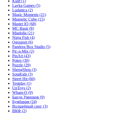
Klart
(1)
Lavka Games
(5)
Ludattica
(2)
Magic Moments
(21)
Magnetic Cube
(15)
Master IQ
(68)
MC-Basir
(8)
Miadolla
(21)
Ninja Fish
(4)
Ogosport
(6)
Pandora Box Studio
(5)
Pic-n-Mix
(2)
PinArt
(43)
Poker
(30)
Puzzle
(29)
ShengShou
(3)
SotaKids
(3)
Street Hit
(60)
Testplay
(1)
UpToys
(2)
Wham-O
(9)
Банда Умников
(9)
Бумбарам
(24)
Волшебный снег
(3)
ВКФ
(2)