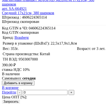
шариков
арт. SA-664921
Средний 17х21см, 380 шариков
Штрихкод :
4606224365114
Штрихкод скопирован
Код GTIN в ЧЗ:
04606224365114
Код GTIN скопирован
Бренд:
Brauberg
Размер в упаковке (ШхВxГ): 22,5х17,9х1,8cм
Вес: 353г.
Возраст: от 3 лет.
Страна производства: Китай
ТН ВЭД: 9503007000
390.00 ₽
ставка НДС 10%
В наличии
Самовывоз:
сегодня
Добавить в корзину
В корзине
Перейти
-
+
Цена ОПТ [
%
]:
Запросить