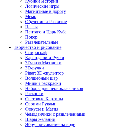
Кубики Историй
Логические игры
Магнитные в дорогу
Мемо
Обучение и Развитие
Пазлы
Пентаго и Царь Куба
Покер
Развлекательные
Творчество и рисование
Спирограф
Карандаши и Ручки
3D-пазл Мазалики
3D-ручки
Pinart 3D-скульптор
Волшебный шар
Мишки-раскраски
Наборы для первоклассников
Раскопки
Световые Картины
Своими Руками
Фокусы и Магия
Чемоданчики с развлечениями
Шары желаний
Эбру - рисование на воде