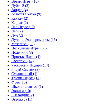
Время Игры
(10)
Дубль 2
(3)
Зандер
(4)
Золотая Сказка
(9)
Какаду
(2)
Каррас
(2)
Лас Играс
(17)
Лео
(2)
Луч
(2)
Лучшие Эксперименты
(16)
Мазалики
(33)
Нескучные Игры
(60)
Поделкин
(3)
Простая Наука
(1)
Раскопки
(47)
Раскрась и Подари
(14)
Рисуй Светом
(3)
Смышленый
(1)
Трюки Науки
(17)
Фрея
(10)
Школа талантов
(1)
Эврики
(10)
Юнландия
(2)
Эврикус
(11)