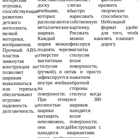
интересная
доску с
легко и
развить
игрушка,
ячейками, в
быстро
творческие
способствующая
которых
нарисовать
способности.
развитию
располагаются
собственную
Небольшой
детского
металлические
картинку.
формат удобе
интеллекта,
шарики.
Рисовать
для того, чтоб
мелкой
Каждый
можно как
взять планшет 
моторики,
шарик можно
фиксируя
дорогу.
воображения.
поднять через
магниты
Прочный ABS-
отверстие
стилусом
пластик и
магнитным
возле
замкнутая
стилусом
поверхности,
конструкция не
(ручкой), и он
так и просто
позволяет
зафиксируется
нажатием
шарикам
внутри ячейки
обратной
вываливаться
на
стороны
или теряться,
поверхности.
стилуса когда
обеспечивают
При этому
все 380
игрушке
полностью
шариков
надежность и
шарики
находятся
долговечность.
вытащить
возле
невозможно,
поверхности.
они всегда
Инструкция с
находятся в
вариантами