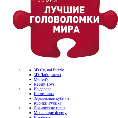
3D Crystal Puzzle
3D-Лабиринты
Meffert's
Recent Toys
Из дерева
Из металла
Зеркальные кубики
Кубики Рубика
Логические игры
Меняющие форму
В наборах