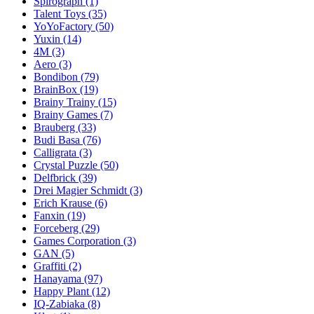
Spirograph
(1)
Talent Toys
(35)
YoYoFactory
(50)
Yuxin
(14)
4M
(3)
Aero
(3)
Bondibon
(79)
BrainBox
(19)
Brainy Trainy
(15)
Brainy Games
(7)
Brauberg
(33)
Budi Basa
(76)
Calligrata
(3)
Crystal Puzzle
(50)
Delfbrick
(39)
Drei Magier Schmidt
(3)
Erich Krause
(6)
Fanxin
(19)
Forceberg
(29)
Games Corporation
(3)
GAN
(5)
Graffiti
(2)
Hanayama
(97)
Happy Plant
(12)
IQ-Zabiaka
(8)