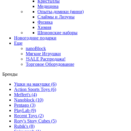
Кристаллы
Медицина
Опыты-домики (мини)
Слаймы и Лизуны
Физика
Химия
Шпионские наборы
Новогодние подарки
Еще
nanoBlock
Мягкие Игрушки
!SALE Распродажа!
Торговое Оборудование
Бренды
Ушки на макушке
(6)
Action Sports Toys
(6)
Meffert's
(4)
Nanoblock
(10)
Pentago
(3)
PlayLab
(9)
Recent Toys
(2)
Rory's Story Cubes
(5)
Rubik's
(8)