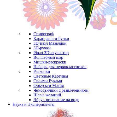
Спирограф
Карандаши и Ручки
3D-пазл Мазалики
3D-ручки
Pinart 3D-скульптор
Волшебный шар
Мишки-раскраски
Наборы для первоклассников
Раскопки
Световые Картины
Своими Руками
Фокусы и Магия
Чемоданчики с развлечениями
Шары желаний
Эбру - рисование на воде
Наука и Эксперименты