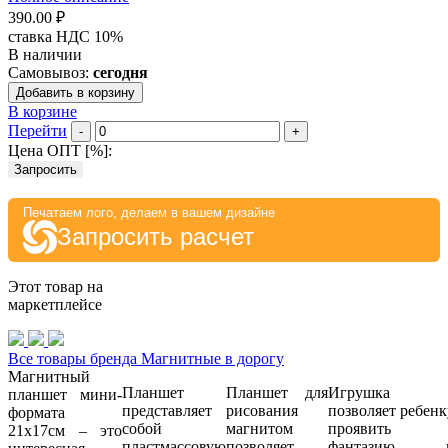
390.00 ₽
ставка НДС 10%
В наличии
Самовывоз:
сегодня
Добавить в корзину
В корзине
Перейти
-
+
Цена ОПТ [
%
]:
Запросить
Печатаем лого, делаем в вашем дизайне
Запросить расчет
Этот товар на
маркетплейсе
Все товары бренда Магнитные в дорогу
Магнитный
Планшет
Планшет для
Игрушка
планшет мини-
представляет
рисования
позволяет ребенк
формата
собой
магнитом
проявить
21х17см – это
пластмассовую
позволяет
фантазию 