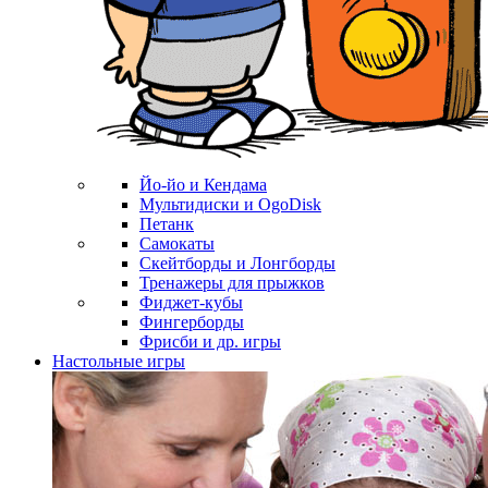
Йо-йо и Кендама
Мультидиски и OgoDisk
Петанк
Самокаты
Скейтборды и Лонгборды
Тренажеры для прыжков
Фиджет-кубы
Фингерборды
Фрисби и др. игры
Настольные игры