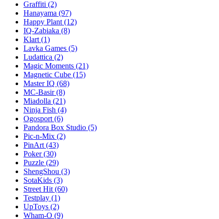
Graffiti
(2)
Hanayama
(97)
Happy Plant
(12)
IQ-Zabiaka
(8)
Klart
(1)
Lavka Games
(5)
Ludattica
(2)
Magic Moments
(21)
Magnetic Cube
(15)
Master IQ
(68)
MC-Basir
(8)
Miadolla
(21)
Ninja Fish
(4)
Ogosport
(6)
Pandora Box Studio
(5)
Pic-n-Mix
(2)
PinArt
(43)
Poker
(30)
Puzzle
(29)
ShengShou
(3)
SotaKids
(3)
Street Hit
(60)
Testplay
(1)
UpToys
(2)
Wham-O
(9)