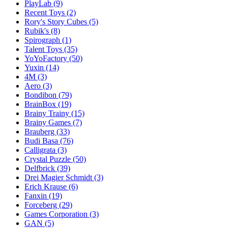
PlayLab
(9)
Recent Toys
(2)
Rory's Story Cubes
(5)
Rubik's
(8)
Spirograph
(1)
Talent Toys
(35)
YoYoFactory
(50)
Yuxin
(14)
4M
(3)
Aero
(3)
Bondibon
(79)
BrainBox
(19)
Brainy Trainy
(15)
Brainy Games
(7)
Brauberg
(33)
Budi Basa
(76)
Calligrata
(3)
Crystal Puzzle
(50)
Delfbrick
(39)
Drei Magier Schmidt
(3)
Erich Krause
(6)
Fanxin
(19)
Forceberg
(29)
Games Corporation
(3)
GAN
(5)