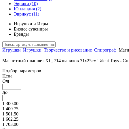
Эврики
(10)
Юнландия
(2)
Эврикус
(11)
Игрушки и Игры
Бизнес сувениры
Бренды
Игрушки
Игрушки
Творчество и рисование
Спирограф
Магн
Магнитный планшет XL, 714 шариков 31х25см Talent Toys - Спи
Подбор параметров
Цена
От
До
1 300.00
1 400.75
1 501.50
1 602.25
1 703.00