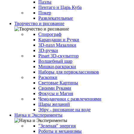
Пазлы
Пентаго и Царь Куба
Покер
Развлекательные
Творчество и рисование
Спирограф
Карандаши и Ручки
3D-пазл Мазалики
3D-ручки
Pinart 3D-скульптор
Волшебный шар
Мишки-раскраски
Наборы для первоклассников
Раскопки
Световые Картины
Своими Руками
Фокусы и Магия
Чемоданчики с развлечениями
Шары желаний
Эбру - рисование на воде
Наука и Эксперименты
"Зеленая" энергия
Роботы и механизмы