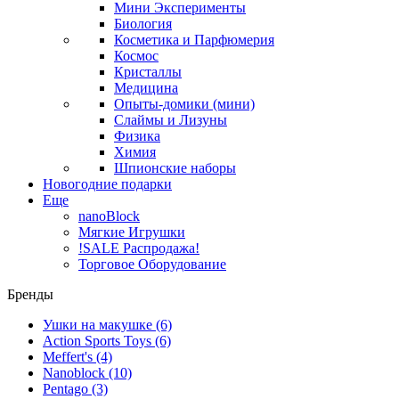
Мини Эксперименты
Биология
Косметика и Парфюмерия
Космос
Кристаллы
Медицина
Опыты-домики (мини)
Слаймы и Лизуны
Физика
Химия
Шпионские наборы
Новогодние подарки
Еще
nanoBlock
Мягкие Игрушки
!SALE Распродажа!
Торговое Оборудование
Бренды
Ушки на макушке
(6)
Action Sports Toys
(6)
Meffert's
(4)
Nanoblock
(10)
Pentago
(3)