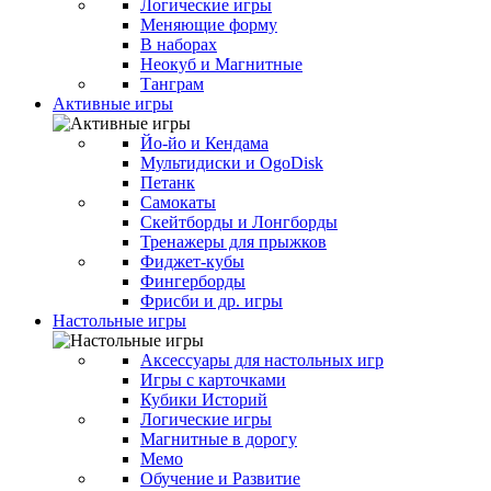
Логические игры
Меняющие форму
В наборах
Неокуб и Магнитные
Танграм
Активные игры
Йо-йо и Кендама
Мультидиски и OgoDisk
Петанк
Самокаты
Скейтборды и Лонгборды
Тренажеры для прыжков
Фиджет-кубы
Фингерборды
Фрисби и др. игры
Настольные игры
Аксессуары для настольных игр
Игры с карточками
Кубики Историй
Логические игры
Магнитные в дорогу
Мемо
Обучение и Развитие