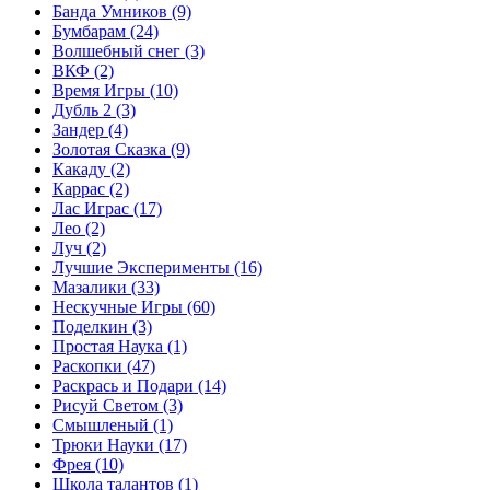
Банда Умников
(9)
Бумбарам
(24)
Волшебный снег
(3)
ВКФ
(2)
Время Игры
(10)
Дубль 2
(3)
Зандер
(4)
Золотая Сказка
(9)
Какаду
(2)
Каррас
(2)
Лас Играс
(17)
Лео
(2)
Луч
(2)
Лучшие Эксперименты
(16)
Мазалики
(33)
Нескучные Игры
(60)
Поделкин
(3)
Простая Наука
(1)
Раскопки
(47)
Раскрась и Подари
(14)
Рисуй Светом
(3)
Смышленый
(1)
Трюки Науки
(17)
Фрея
(10)
Школа талантов
(1)