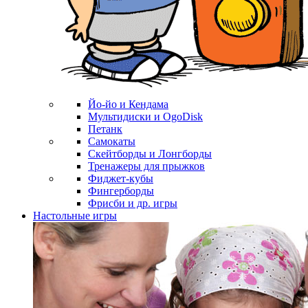
Йо-йо и Кендама
Мультидиски и OgoDisk
Петанк
Самокаты
Скейтборды и Лонгборды
Тренажеры для прыжков
Фиджет-кубы
Фингерборды
Фрисби и др. игры
Настольные игры