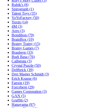
Rory's Story Cubes
(5)
Rubik's
(8)
Spirograph
(1)
Talent Toys
(35)
YoYoFactory
(50)
Yuxin
(14)
4M
(3)
Aero
(3)
Bondibon
(79)
BrainBox
(19)
Brainy Trainy
(15)
Brainy Games
(7)
Brauberg
(33)
Budi Basa
(76)
Calligrata
(3)
Crystal Puzzle
(50)
Delfbrick
(39)
Drei Magier Schmidt
(3)
Erich Krause
(6)
Fanxin
(19)
Forceberg
(29)
Games Corporation
(3)
GAN
(5)
Graffiti
(2)
Hanayama
(97)