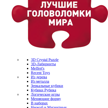
3D Crystal Puzzle
3D-Лабиринты
Meffert's
Recent Toys
Из дерева
Из металла
Зеркальные кубики
Кубики Рубика
Логические игры
Меняющие форму
В наборах
Неокуб и Магнитные