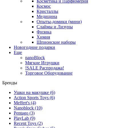
Косметика и Парфюмерия
Космос
Кристаллы
Медицина
Опыты-домики (мини)
Слаймы и Лизуны
Физика
Химия
Шпионские наборы
Новогодние подарки
Еще
nanoBlock
Мягкие Игрушки
!SALE Распродажа!
Торговое Оборудование
Бренды
Ушки на макушке
(6)
Action Sports Toys
(6)
Meffert's
(4)
Nanoblock
(10)
Pentago
(3)
PlayLab
(9)
Recent Toys
(2)