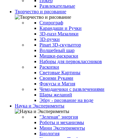
Покер
Развлекательные
Творчество и рисование
Спирограф
Карандаши и Ручки
3D-пазл Мазалики
3D-ручки
Pinart 3D-скульптор
Волшебный шар
Мишки-раскраски
Наборы для первоклассников
Раскопки
Световые Картины
Своими Руками
Фокусы и Магия
Чемоданчики с развлечениями
Шары желаний
Эбру - рисование на воде
Наука и Эксперименты
"Зеленая" энергия
Роботы и механизмы
Мини Эксперименты
Биология