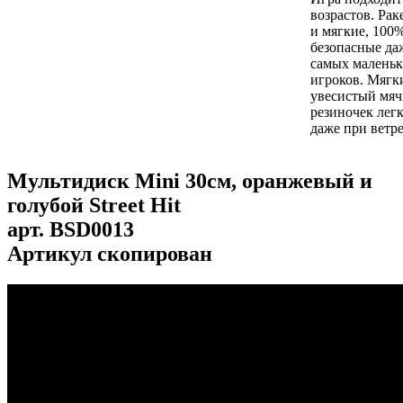
возрастов. Рак
и мягкие, 100
безопасные да
самых малень
игроков. Мягк
увесистый мяч
резиночек легк
даже при ветре
Мультидиск Mini 30см, оранжевый и
голубой Street Hit
арт.
BSD0013
Артикул скопирован
...
...
...
...
...
...
...
...
...
...