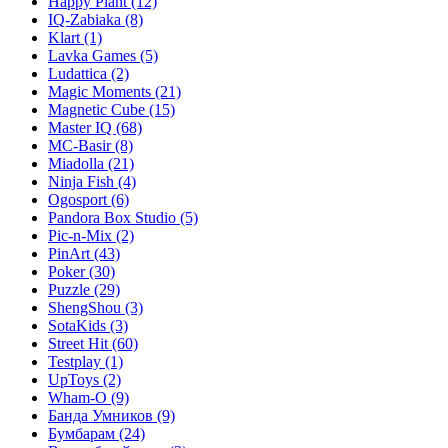
Happy Plant
(12)
IQ-Zabiaka
(8)
Klart
(1)
Lavka Games
(5)
Ludattica
(2)
Magic Moments
(21)
Magnetic Cube
(15)
Master IQ
(68)
MC-Basir
(8)
Miadolla
(21)
Ninja Fish
(4)
Ogosport
(6)
Pandora Box Studio
(5)
Pic-n-Mix
(2)
PinArt
(43)
Poker
(30)
Puzzle
(29)
ShengShou
(3)
SotaKids
(3)
Street Hit
(60)
Testplay
(1)
UpToys
(2)
Wham-O
(9)
Банда Умников
(9)
Бумбарам
(24)