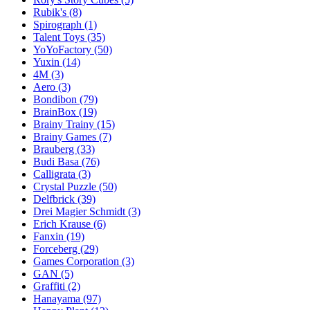
Rubik's
(8)
Spirograph
(1)
Talent Toys
(35)
YoYoFactory
(50)
Yuxin
(14)
4M
(3)
Aero
(3)
Bondibon
(79)
BrainBox
(19)
Brainy Trainy
(15)
Brainy Games
(7)
Brauberg
(33)
Budi Basa
(76)
Calligrata
(3)
Crystal Puzzle
(50)
Delfbrick
(39)
Drei Magier Schmidt
(3)
Erich Krause
(6)
Fanxin
(19)
Forceberg
(29)
Games Corporation
(3)
GAN
(5)
Graffiti
(2)
Hanayama
(97)