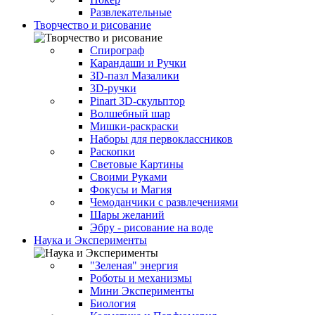
Развлекательные
Творчество и рисование
Спирограф
Карандаши и Ручки
3D-пазл Мазалики
3D-ручки
Pinart 3D-скульптор
Волшебный шар
Мишки-раскраски
Наборы для первоклассников
Раскопки
Световые Картины
Своими Руками
Фокусы и Магия
Чемоданчики с развлечениями
Шары желаний
Эбру - рисование на воде
Наука и Эксперименты
"Зеленая" энергия
Роботы и механизмы
Мини Эксперименты
Биология