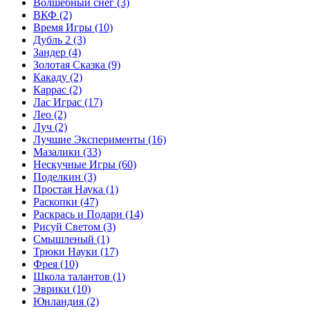
Волшебный снег
(3)
ВКФ
(2)
Время Игры
(10)
Дубль 2
(3)
Зандер
(4)
Золотая Сказка
(9)
Какаду
(2)
Каррас
(2)
Лас Играс
(17)
Лео
(2)
Луч
(2)
Лучшие Эксперименты
(16)
Мазалики
(33)
Нескучные Игры
(60)
Поделкин
(3)
Простая Наука
(1)
Раскопки
(47)
Раскрась и Подари
(14)
Рисуй Светом
(3)
Смышленый
(1)
Трюки Науки
(17)
Фрея
(10)
Школа талантов
(1)
Эврики
(10)
Юнландия
(2)