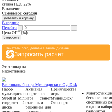
ставка НДС 22%
В наличии
Самовывоз:
сегодня
Добавить в корзину
В корзине
Перейти
-
+
Цена ОПТ [
%
]:
Запросить
Печатаем лого, делаем в вашем дизайне
Запросить расчет
Этот товар на
маркетплейсе
Все товары бренда Мультидиски и OgoDisk
Набор
Активная
Преимущества
Многофункцио
мультидисков
спортивная
игры
бесконечное м
StreetHit Mini
игра станет
Мультидиск/
спортивных ра
содержит 2
отличным
Огоспорт:
в одном набор
диска
решением для
бадминтон.
диаметром
веселого и