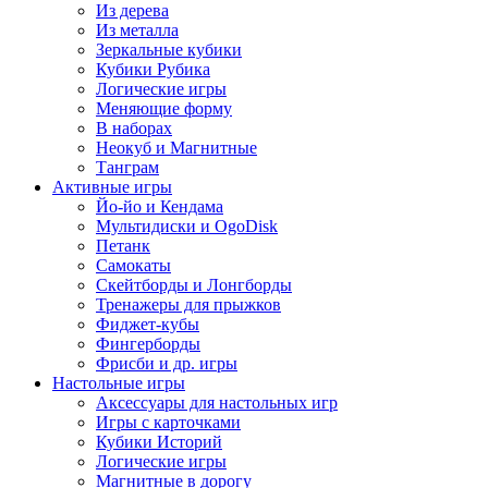
Из дерева
Из металла
Зеркальные кубики
Кубики Рубика
Логические игры
Меняющие форму
В наборах
Неокуб и Магнитные
Танграм
Активные игры
Йо-йо и Кендама
Мультидиски и OgoDisk
Петанк
Самокаты
Скейтборды и Лонгборды
Тренажеры для прыжков
Фиджет-кубы
Фингерборды
Фрисби и др. игры
Настольные игры
Аксессуары для настольных игр
Игры с карточками
Кубики Историй
Логические игры
Магнитные в дорогу