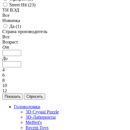
Street Hit (
23
)
ТН ВЭД
Все
Новинка
Да (
1
)
Страна производитель
Все
Возраст
От
До
4
6
8
10
12
Головоломки
3D Crystal Puzzle
3D-Лабиринты
Meffert's
Recent Toys