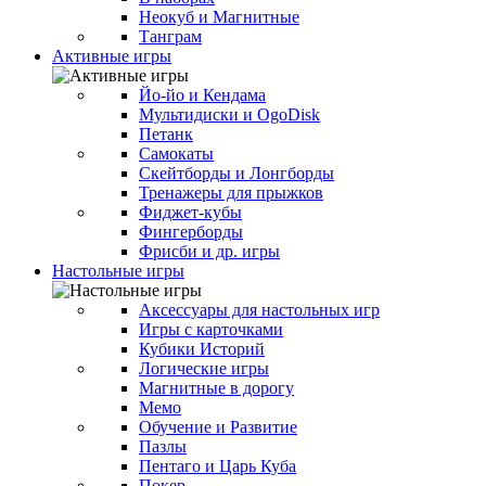
Неокуб и Магнитные
Танграм
Активные игры
Йо-йо и Кендама
Мультидиски и OgoDisk
Петанк
Самокаты
Скейтборды и Лонгборды
Тренажеры для прыжков
Фиджет-кубы
Фингерборды
Фрисби и др. игры
Настольные игры
Аксессуары для настольных игр
Игры с карточками
Кубики Историй
Логические игры
Магнитные в дорогу
Мемо
Обучение и Развитие
Пазлы
Пентаго и Царь Куба
Покер