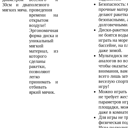
Безопасность: 
30см и два
полезного
прочные мате
мягких мяча.
проведения
делают ракетк
времени на
безопасными, а
открытом
долговечными
воздухе!
Диски-ракетки
Эргономичная
не боятся вод
форма диска и
играть на море
уникальный
бассейне, на п
мягкий
даже зимой.
материал, из
Мультидиск не
которого
аналогов во вс
сделаны
чтобы оказатьс
ракетки,
внимания, вам
позволяют
всего лишь зат
легко
веселую спор
принимать и
игру!
отбивать
Можно играть 
яркий мячик.
не требует жес
параметров иг
площадки, мож
даже в комнате
Для игры не тр
физическая по
Игра подходит