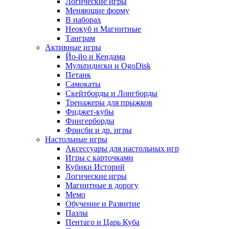
Логические игры
Меняющие форму
В наборах
Неокуб и Магнитные
Танграм
Активные игры
Йо-йо и Кендама
Мультидиски и OgoDisk
Петанк
Самокаты
Скейтборды и Лонгборды
Тренажеры для прыжков
Фиджет-кубы
Фингерборды
Фрисби и др. игры
Настольные игры
Аксессуары для настольных игр
Игры с карточками
Кубики Историй
Логические игры
Магнитные в дорогу
Мемо
Обучение и Развитие
Пазлы
Пентаго и Царь Куба