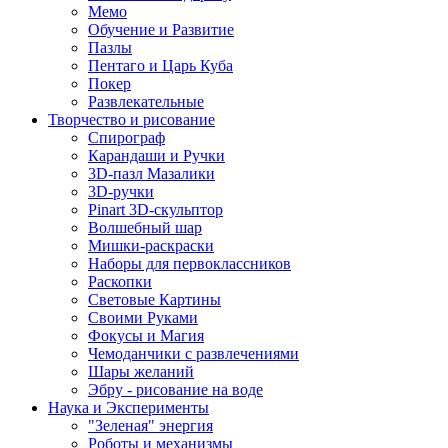
Мемо
Обучение и Развитие
Пазлы
Пентаго и Царь Куба
Покер
Развлекательные
Творчество и рисование
Спирограф
Карандаши и Ручки
3D-пазл Мазалики
3D-ручки
Pinart 3D-скульптор
Волшебный шар
Мишки-раскраски
Наборы для первоклассников
Раскопки
Световые Картины
Своими Руками
Фокусы и Магия
Чемоданчики с развлечениями
Шары желаний
Эбру - рисование на воде
Наука и Эксперименты
"Зеленая" энергия
Роботы и механизмы