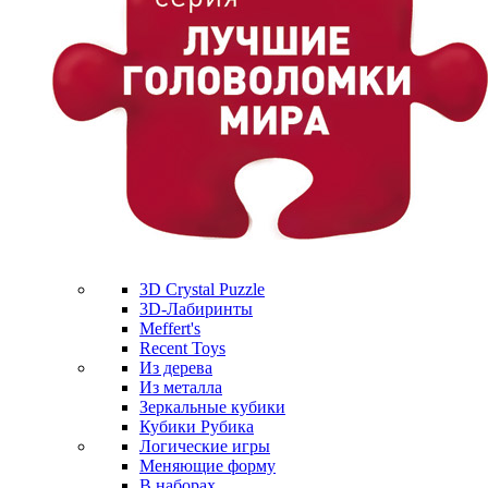
3D Crystal Puzzle
3D-Лабиринты
Meffert's
Recent Toys
Из дерева
Из металла
Зеркальные кубики
Кубики Рубика
Логические игры
Меняющие форму
В наборах