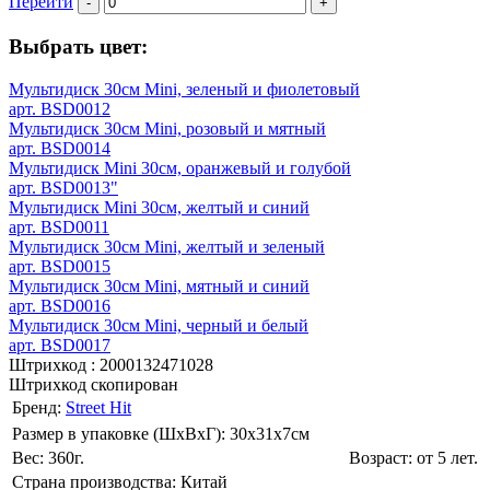
Перейти
-
+
Выбрать цвет:
Мультидиск 30см Mini, зеленый и фиолетовый
арт. BSD0012
Мультидиск 30см Mini, розовый и мятный
арт. BSD0014
Мультидиск Mini 30см, оранжевый и голубой
арт. BSD0013"
Мультидиск Mini 30см, желтый и синий
арт. BSD0011
Мультидиск 30см Mini, желтый и зеленый
арт. BSD0015
Мультидиск 30см Mini, мятный и синий
арт. BSD0016
Мультидиск 30см Mini, черный и белый
арт. BSD0017
Штрихкод :
2000132471028
Штрихкод скопирован
Бренд:
Street Hit
Размер в упаковке (ШхВxГ): 30х31х7cм
Вес: 360г.
Возраст: от 5 лет.
Страна производства: Китай