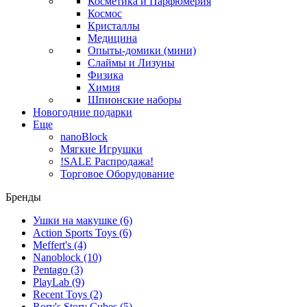
Косметика и Парфюмерия
Космос
Кристаллы
Медицина
Опыты-домики (мини)
Слаймы и Лизуны
Физика
Химия
Шпионские наборы
Новогодние подарки
Еще
nanoBlock
Мягкие Игрушки
!SALE Распродажа!
Торговое Оборудование
Бренды
Ушки на макушке
(6)
Action Sports Toys
(6)
Meffert's
(4)
Nanoblock
(10)
Pentago
(3)
PlayLab
(9)
Recent Toys
(2)
Rory's Story Cubes
(5)