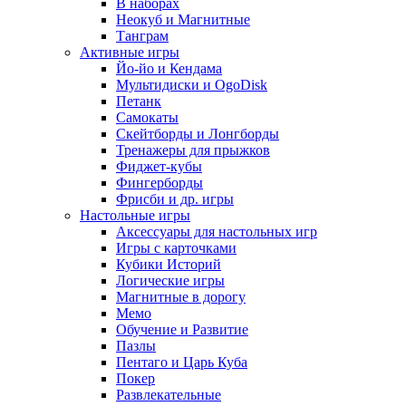
В наборах
Неокуб и Магнитные
Танграм
Активные игры
Йо-йо и Кендама
Мультидиски и OgoDisk
Петанк
Самокаты
Скейтборды и Лонгборды
Тренажеры для прыжков
Фиджет-кубы
Фингерборды
Фрисби и др. игры
Настольные игры
Аксессуары для настольных игр
Игры с карточками
Кубики Историй
Логические игры
Магнитные в дорогу
Мемо
Обучение и Развитие
Пазлы
Пентаго и Царь Куба
Покер
Развлекательные