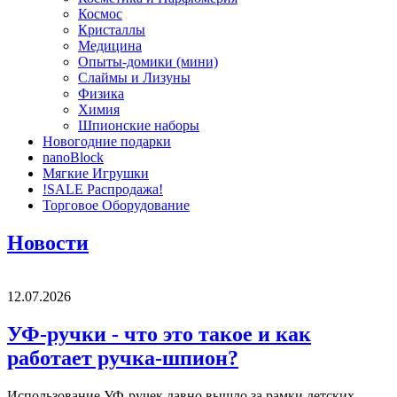
Космос
Кристаллы
Медицина
Опыты-домики (мини)
Слаймы и Лизуны
Физика
Химия
Шпионские наборы
Новогодние подарки
nanoBlock
Мягкие Игрушки
!SALE Распродажа!
Торговое Оборудование
Новости
12.07.2026
УФ-ручки - что это такое и как
работает ручка-шпион?
Использование УФ-ручек давно вышло за рамки детских