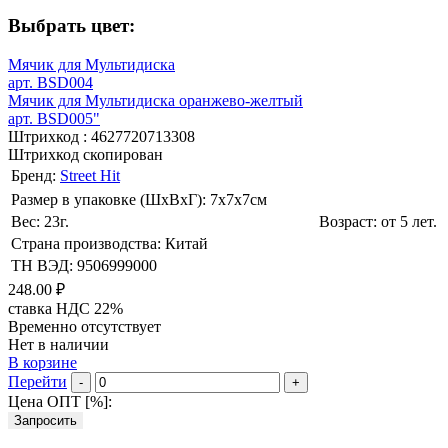
Выбрать цвет:
Мячик для Мультидиска
арт. BSD004
Мячик для Мультидиска оранжево-желтый
арт. BSD005"
Штрихкод :
4627720713308
Штрихкод скопирован
Бренд:
Street Hit
Размер в упаковке (ШхВxГ): 7х7х7cм
Вес: 23г.
Возраст: от 5 лет.
Страна производства: Китай
ТН ВЭД: 9506999000
248.00 ₽
ставка НДС 22%
Временно отсутствует
Нет в наличии
В корзине
Перейти
-
+
Цена ОПТ [
%
]:
Запросить