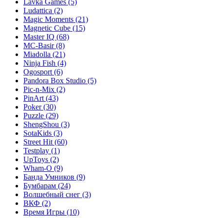
Lavka Games
(5)
Ludattica
(2)
Magic Moments
(21)
Magnetic Cube
(15)
Master IQ
(68)
MC-Basir
(8)
Miadolla
(21)
Ninja Fish
(4)
Ogosport
(6)
Pandora Box Studio
(5)
Pic-n-Mix
(2)
PinArt
(43)
Poker
(30)
Puzzle
(29)
ShengShou
(3)
SotaKids
(3)
Street Hit
(60)
Testplay
(1)
UpToys
(2)
Wham-O
(9)
Банда Умников
(9)
Бумбарам
(24)
Волшебный снег
(3)
ВКФ
(2)
Время Игры
(10)