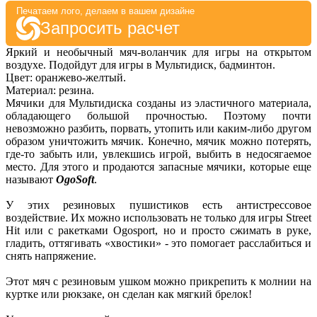
Печатаем лого, делаем в вашем дизайне
Запросить расчет
Яркий и необычный мяч-воланчик для игры на открытом
воздухе. Подойдут для игры в Мультидиск, бадминтон.
Цвет: оранжево-желтый.
Материал: резина.
Мячики для Мультидиска созданы из эластичного материала,
обладающего большой прочностью. Поэтому почти
невозможно разбить, порвать, утопить или каким-либо другом
образом уничтожить мячик. Конечно, мячик можно потерять,
где-то забыть или, увлекшись игрой, выбить в недосягаемое
место. Для этого и продаются запасные мячики, которые еще
называют
OgoSoft
.
У этих резиновых пушистиков есть антистрессовое
воздействие. Их можно использовать не только для игры Street
Hit или с ракетками Ogosport, но и просто сжимать в руке,
гладить, оттягивать «хвостики» - это помогает расслабиться и
снять напряжение.
Этот мяч с резиновым ушком можно прикрепить к молнии на
куртке или рюкзаке, он сделан как мягкий брелок!