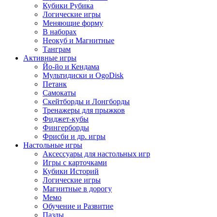
Кубики Рубика
Логические игры
Меняющие форму
В наборах
Неокуб и Магнитные
Танграм
Активные игры
Йо-йо и Кендама
Мультидиски и OgoDisk
Петанк
Самокаты
Скейтборды и Лонгборды
Тренажеры для прыжков
Фиджет-кубы
Фингерборды
Фрисби и др. игры
Настольные игры
Аксессуары для настольных игр
Игры с карточками
Кубики Историй
Логические игры
Магнитные в дорогу
Мемо
Обучение и Развитие
Пазлы