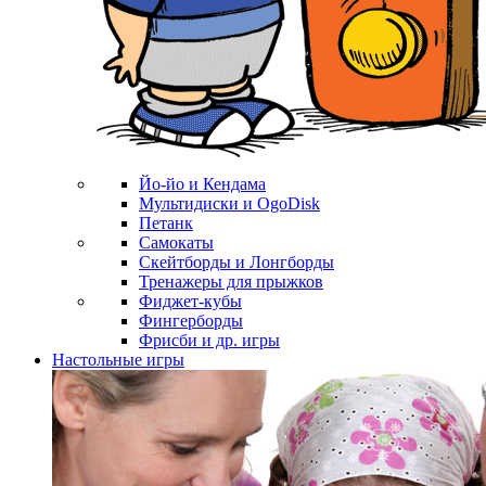
Йо-йо и Кендама
Мультидиски и OgoDisk
Петанк
Самокаты
Скейтборды и Лонгборды
Тренажеры для прыжков
Фиджет-кубы
Фингерборды
Фрисби и др. игры
Настольные игры