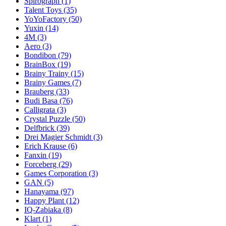
Spirograph
(1)
Talent Toys
(35)
YoYoFactory
(50)
Yuxin
(14)
4M
(3)
Aero
(3)
Bondibon
(79)
BrainBox
(19)
Brainy Trainy
(15)
Brainy Games
(7)
Brauberg
(33)
Budi Basa
(76)
Calligrata
(3)
Crystal Puzzle
(50)
Delfbrick
(39)
Drei Magier Schmidt
(3)
Erich Krause
(6)
Fanxin
(19)
Forceberg
(29)
Games Corporation
(3)
GAN
(5)
Hanayama
(97)
Happy Plant
(12)
IQ-Zabiaka
(8)
Klart
(1)