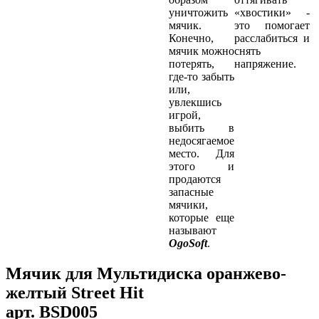
уничтожить
«хвостики» -
мячик.
это помогает
Конечно,
расслабиться и
мячик можно
снять
потерять,
напряжение.
где-то забыть
или,
увлекшись
игрой,
выбить в
недосягаемое
место. Для
этого и
продаются
запасные
мячики,
которые еще
называют
OgoSoft
.
Мячик для Мультидиска оранжево-
желтый Street Hit
арт.
BSD005