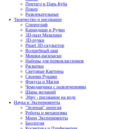
Пентаго и Царь Куба
Покер
Развлекательные
Творчество и рисование
Спирограф
Карандаши и Ручки
3D-пазл Мазалики
3D-ручки
Pinart 3D-скульптор
Волшебный шар
Мишки-раскраски
Наборы для первоклассников
Раскопки
Световые Картины
Своими Руками
Фокусы и Магия
Чемоданчики с развлечениями
Шары желаний
Эбру - рисование на воде
Наука и Эксперименты
"Зеленая" энергия
Роботы и механизмы
Мини Эксперименты
Биология
Косметика и Парфюмерия