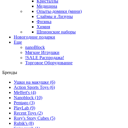
Кристаллы
Медицина
Опыты-домики (мини)
Слаймы и Лизуны
Физика
Химия
Шпионские наборы
Новогодние подарки
Еще
nanoBlock
Мягкие Игрушки
!SALE Распродажа!
Торговое Оборудование
Бренды
Ушки на макушке
(6)
Action Sports Toys
(6)
Meffert's
(4)
Nanoblock
(10)
Pentago
(3)
PlayLab
(9)
Recent Toys
(2)
Rory's Story Cubes
(5)
Rubik's
(8)