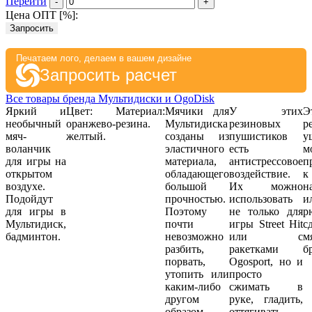
Перейти
-
+
Цена ОПТ [
%
]:
Запросить
Печатаем лого, делаем в вашем дизайне
Запросить расчет
Все товары бренда Мультидиски и OgoDisk
Яркий и
Цвет:
Материал:
Мячики для
У этих
Э
необычный
оранжево-
резина.
Мультидиска
резиновых
р
мяч-
желтый.
созданы из
пушистиков
у
воланчик
эластичного
есть
м
для игры на
материала,
антистрессовое
п
открытом
обладающего
воздействие.
к
воздухе.
большой
Их можно
н
Подойдут
прочностью.
использовать
и
для игры в
Поэтому
не только для
р
Мультидиск,
почти
игры Street Hit
с
бадминтон.
невозможно
или с
м
разбить,
ракетками
б
порвать,
Ogosport, но и
утопить или
просто
каким-либо
сжимать в
другом
руке, гладить,
образом
оттягивать