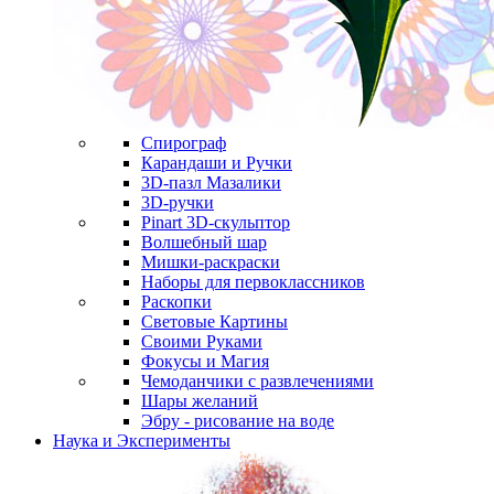
Спирограф
Карандаши и Ручки
3D-пазл Мазалики
3D-ручки
Pinart 3D-скульптор
Волшебный шар
Мишки-раскраски
Наборы для первоклассников
Раскопки
Световые Картины
Своими Руками
Фокусы и Магия
Чемоданчики с развлечениями
Шары желаний
Эбру - рисование на воде
Наука и Эксперименты