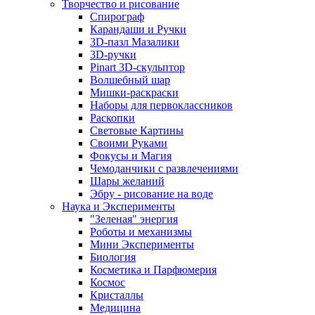
Творчество и рисование
Спирограф
Карандаши и Ручки
3D-пазл Мазалики
3D-ручки
Pinart 3D-скульптор
Волшебный шар
Мишки-раскраски
Наборы для первоклассников
Раскопки
Световые Картины
Своими Руками
Фокусы и Магия
Чемоданчики с развлечениями
Шары желаний
Эбру - рисование на воде
Наука и Эксперименты
"Зеленая" энергия
Роботы и механизмы
Мини Эксперименты
Биология
Косметика и Парфюмерия
Космос
Кристаллы
Медицина