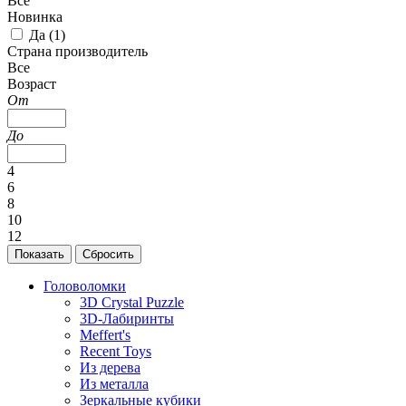
Все
Новинка
Да (
1
)
Страна производитель
Все
Возраст
От
До
4
6
8
10
12
Головоломки
3D Crystal Puzzle
3D-Лабиринты
Meffert's
Recent Toys
Из дерева
Из металла
Зеркальные кубики