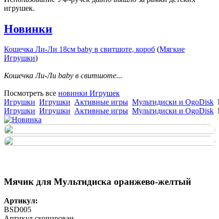
игрушек.
Новинки
Кошечка Ли-Ли 18см baby в свитшоте, короб
(
Мягкие
Игрушки
)
Кошечка Ли-Ли baby в свитшоте...
Посмотреть все
новинки Игрушек
Игрушки
Игрушки
Активные игры
Мультидиски и OgoDisk
Игрушки
Игрушки
Активные игры
Мультидиски и OgoDisk
Мячик для Мультидиска оранжево-желтый
Артикул:
BSD005
Артикул скопирован