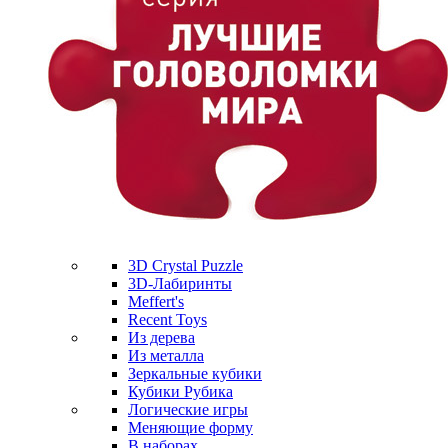
3D Crystal Puzzle
3D-Лабиринты
Meffert's
Recent Toys
Из дерева
Из металла
Зеркальные кубики
Кубики Рубика
Логические игры
Меняющие форму
В наборах