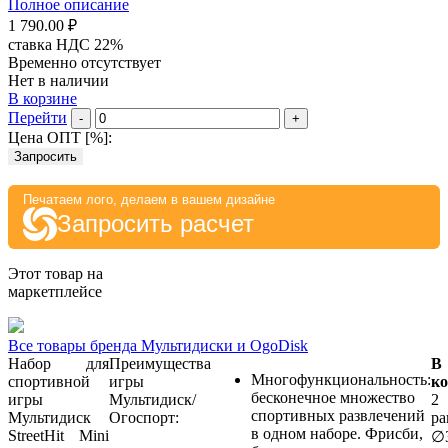
Полное описание
1 790.00 ₽
ставка НДС 22%
Временно отсутствует
Нет в наличии
В корзине
Перейти
-
+
Цена ОПТ [
%
]:
Запросить
Печатаем лого, делаем в вашем дизайне
Запросить расчет
Этот товар на
маркетплейсе
Все товары бренда Мультидиски и OgoDisk
Набор для
Преимущества
В
Многофункциональность:
спортивной
игры
к
бесконечное множество
игры
Мультидиск/
2
спортивных развлечений
Мультидиск
Огоспорт:
ра
в одном наборе. Фрисби,
StreetHit Mini
∅