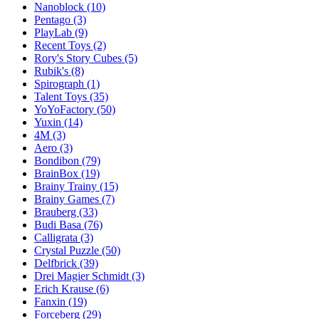
Nanoblock
(10)
Pentago
(3)
PlayLab
(9)
Recent Toys
(2)
Rory's Story Cubes
(5)
Rubik's
(8)
Spirograph
(1)
Talent Toys
(35)
YoYoFactory
(50)
Yuxin
(14)
4M
(3)
Aero
(3)
Bondibon
(79)
BrainBox
(19)
Brainy Trainy
(15)
Brainy Games
(7)
Brauberg
(33)
Budi Basa
(76)
Calligrata
(3)
Crystal Puzzle
(50)
Delfbrick
(39)
Drei Magier Schmidt
(3)
Erich Krause
(6)
Fanxin
(19)
Forceberg
(29)