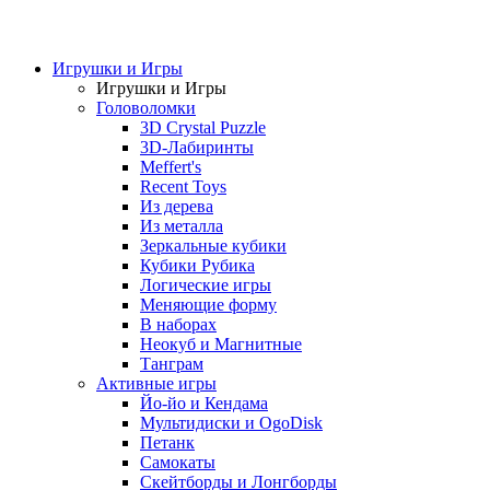
Игрушки и Игры
Игрушки и Игры
Головоломки
3D Crystal Puzzle
3D-Лабиринты
Meffert's
Recent Toys
Из дерева
Из металла
Зеркальные кубики
Кубики Рубика
Логические игры
Меняющие форму
В наборах
Неокуб и Магнитные
Танграм
Активные игры
Йо-йо и Кендама
Мультидиски и OgoDisk
Петанк
Самокаты
Скейтборды и Лонгборды