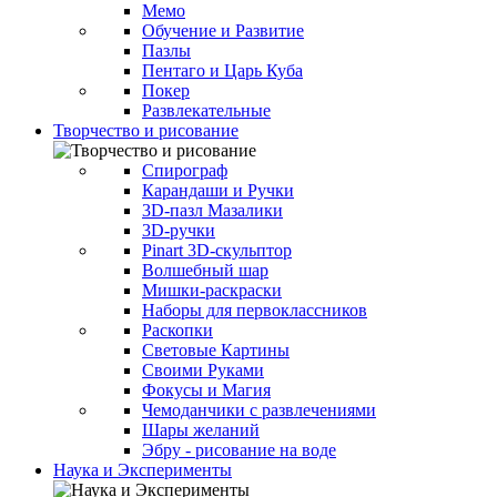
Мемо
Обучение и Развитие
Пазлы
Пентаго и Царь Куба
Покер
Развлекательные
Творчество и рисование
Спирограф
Карандаши и Ручки
3D-пазл Мазалики
3D-ручки
Pinart 3D-скульптор
Волшебный шар
Мишки-раскраски
Наборы для первоклассников
Раскопки
Световые Картины
Своими Руками
Фокусы и Магия
Чемоданчики с развлечениями
Шары желаний
Эбру - рисование на воде
Наука и Эксперименты