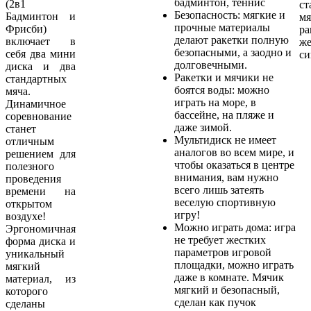
бадминтон, теннис
(2в1
ст
Безопасность: мягкие и
Бадминтон и
м
прочные материалы
Фрисби)
ра
делают ракетки полную
включает в
ж
безопасными, а заодно и
себя два мини
си
долговечными.
диска и два
Ракетки и мячики не
стандартных
боятся воды: можно
мяча.
играть на море, в
Динамичное
бассейне, на пляже и
соревнование
даже зимой.
станет
Мультидиск не имеет
отличным
аналогов во всем мире, и
решением для
чтобы оказаться в центре
полезного
внимания, вам нужно
проведения
всего лишь затеять
времени на
веселую спортивную
открытом
игру!
воздухе!
Можно играть дома: игра
Эргономичная
не требует жестких
форма диска и
параметров игровой
уникальный
площадки, можно играть
мягкий
даже в комнате. Мячик
материал, из
мягкий и безопасный,
которого
сделан как пучок
сделаны