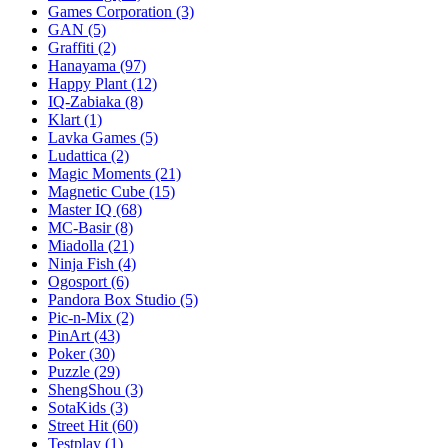
Games Corporation
(3)
GAN
(5)
Graffiti
(2)
Hanayama
(97)
Happy Plant
(12)
IQ-Zabiaka
(8)
Klart
(1)
Lavka Games
(5)
Ludattica
(2)
Magic Moments
(21)
Magnetic Cube
(15)
Master IQ
(68)
MC-Basir
(8)
Miadolla
(21)
Ninja Fish
(4)
Ogosport
(6)
Pandora Box Studio
(5)
Pic-n-Mix
(2)
PinArt
(43)
Poker
(30)
Puzzle
(29)
ShengShou
(3)
SotaKids
(3)
Street Hit
(60)
Testplay
(1)