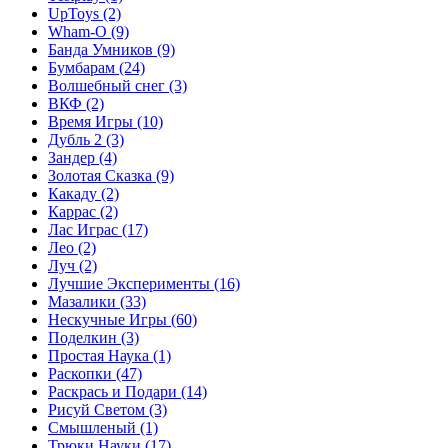
UpToys
(2)
Wham-O
(9)
Банда Умников
(9)
Бумбарам
(24)
Волшебный снег
(3)
ВКФ
(2)
Время Игры
(10)
Дубль 2
(3)
Зандер
(4)
Золотая Сказка
(9)
Какаду
(2)
Каррас
(2)
Лас Играс
(17)
Лео
(2)
Луч
(2)
Лучшие Эксперименты
(16)
Мазалики
(33)
Нескучные Игры
(60)
Поделкин
(3)
Простая Наука
(1)
Раскопки
(47)
Раскрась и Подари
(14)
Рисуй Светом
(3)
Смышленый
(1)
Трюки Науки
(17)