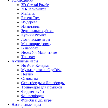
Головоломки
3D Crystal Puzzle
3D-Лабиринты
Meffert's
Recent Toys
Из дерева
Из металла
Зеркальные кубики
Кубики Рубика
Логические игры
Меняющие форму
В наборах
Неокуб и Магнитные
Танграм
Активные игры
Йо-йо и Кендама
Мультидиски и OgoDisk
Петанк
Самокаты
Скейтборды и Лонгборды
Тренажеры для прыжков
Фиджет-кубы
Фингерборды
Фрисби и др. игры
Настольные игры