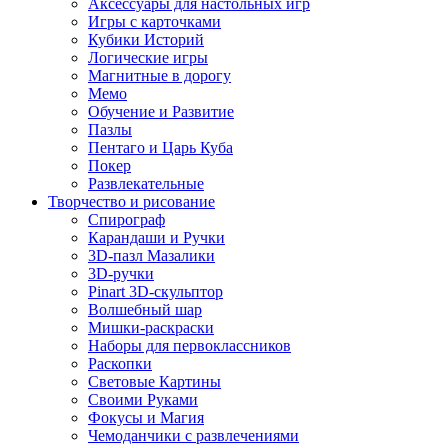
Аксессуары для настольных игр
Игры с карточками
Кубики Историй
Логические игры
Магнитные в дорогу
Мемо
Обучение и Развитие
Пазлы
Пентаго и Царь Куба
Покер
Развлекательные
Творчество и рисование
Спирограф
Карандаши и Ручки
3D-пазл Мазалики
3D-ручки
Pinart 3D-скульптор
Волшебный шар
Мишки-раскраски
Наборы для первоклассников
Раскопки
Световые Картины
Своими Руками
Фокусы и Магия
Чемоданчики с развлечениями