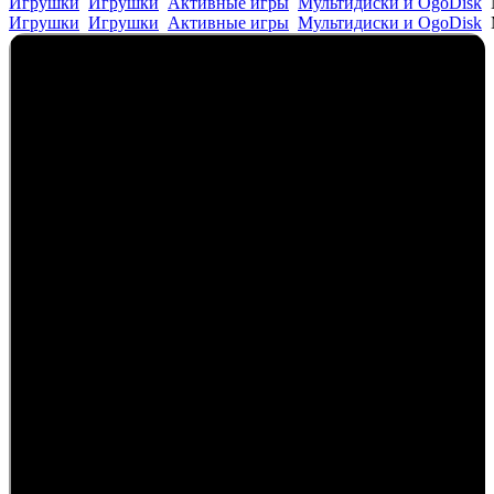
Игрушки
Игрушки
Активные игры
Мультидиски и OgoDisk
Игрушки
Игрушки
Активные игры
Мультидиски и OgoDisk