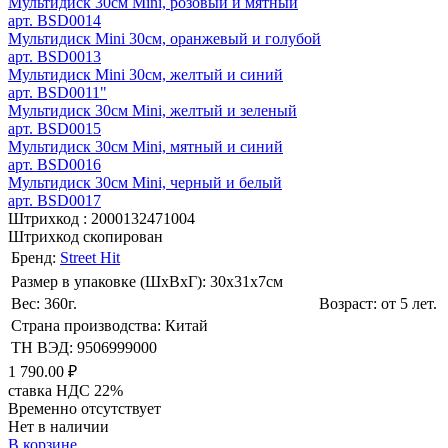
Мультидиск 30см Mini, розовый и мятный
арт. BSD0014
Мультидиск Mini 30см, оранжевый и голубой
арт. BSD0013
Мультидиск Mini 30см, желтый и синий
арт. BSD0011"
Мультидиск 30см Mini, желтый и зеленый
арт. BSD0015
Мультидиск 30см Mini, мятный и синий
арт. BSD0016
Мультидиск 30см Mini, черный и белый
арт. BSD0017
Штрихкод :
2000132471004
Штрихкод скопирован
Бренд:
Street Hit
Размер в упаковке (ШхВxГ): 30х31х7cм
Вес: 360г.
Возраст: от 5 лет.
Страна производства: Китай
ТН ВЭД: 9506999000
1 790.00 ₽
ставка НДС 22%
Временно отсутствует
Нет в наличии
В корзине