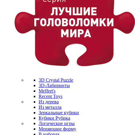
3D Crystal Puzzle
3D-Лабиринты
Meffert's
Recent Toys
Из дерева
Из металла
Зеркальные кубики
Кубики Рубика
Логические игры
Меняющие форму
В наборах