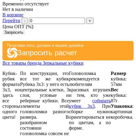
Временно отсутствует
Нет в наличии
В корзине
Перейти
-
+
Цена ОПТ [
%
]:
Запросить
Печатаем лого, делаем в вашем дизайне
Запросить расчет
Все товары бренда Зеркальные кубики
Кубик-
По конструкции, это
Головоломка
Размер
рубик
все тот же кубик
рекомендуется
кубика:
формата
Рубика 3х3: у него есть
любителям
57мм
3х3, но
центральные клетки, 3
красивых игрушек
Вес
здесь
слоя, угловые и
и тем, кто уже
кубика:
все
реберные кубики. Все
умеет
собирать
87г
стороны
элементы этой
кубик 3х3
. При
Упаковка
:
одного
головоломки разного
сборке нужно
картонная
цвета!
размера. В
ориентироваться не
коробочка.
разобранном
по цветам, а по
состоянии
форме.
головоломка совсем не