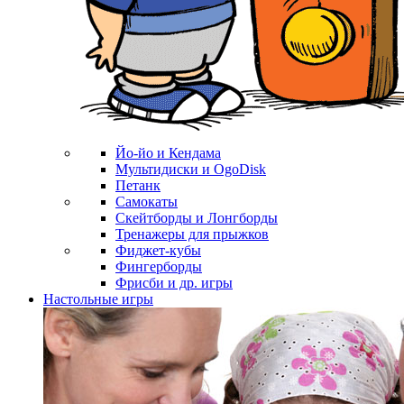
Йо-йо и Кендама
Мультидиски и OgoDisk
Петанк
Самокаты
Скейтборды и Лонгборды
Тренажеры для прыжков
Фиджет-кубы
Фингерборды
Фрисби и др. игры
Настольные игры