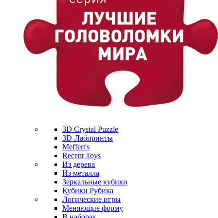
3D Crystal Puzzle
3D-Лабиринты
Meffert's
Recent Toys
Из дерева
Из металла
Зеркальные кубики
Кубики Рубика
Логические игры
Меняющие форму
В наборах