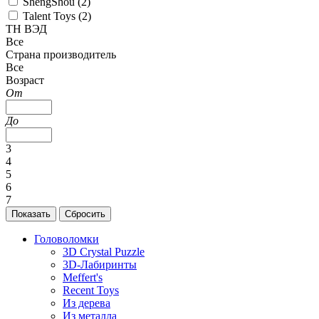
ShengShou (
2
)
Talent Toys (
2
)
ТН ВЭД
Все
Страна производитель
Все
Возраст
От
До
3
4
5
6
7
Головоломки
3D Crystal Puzzle
3D-Лабиринты
Meffert's
Recent Toys
Из дерева
Из металла