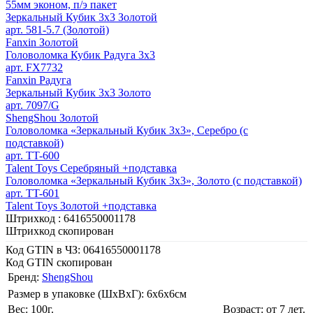
55мм эконом, п/э пакет
Зеркальный Кубик 3х3 Золотой
арт. 581-5.7 (Золотой)
Fanxin Золотой
Головоломка Кубик Радуга 3х3
арт. FX7732
Fanxin Радуга
Зеркальный Кубик 3х3 Золото
арт. 7097/G
ShengShou Золотой
Головоломка «Зеркальный Кубик 3х3», Серебро (с
подставкой)
арт. TT-600
Talent Toys Серебряный +подставка
Головоломка «Зеркальный Кубик 3х3», Золото (с подставкой)
арт. TT-601
Talent Toys Золотой +подставка
Штрихкод :
6416550001178
Штрихкод скопирован
Код GTIN в ЧЗ:
06416550001178
Код GTIN скопирован
Бренд:
ShengShou
Размер в упаковке (ШхВxГ): 6х6х6cм
Вес: 100г.
Возраст: от 7 лет.