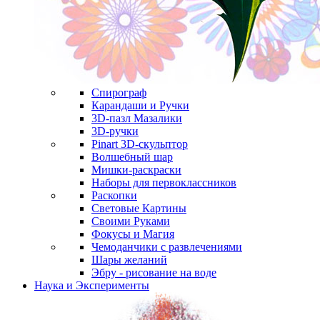
Спирограф
Карандаши и Ручки
3D-пазл Мазалики
3D-ручки
Pinart 3D-скульптор
Волшебный шар
Мишки-раскраски
Наборы для первоклассников
Раскопки
Световые Картины
Своими Руками
Фокусы и Магия
Чемоданчики с развлечениями
Шары желаний
Эбру - рисование на воде
Наука и Эксперименты