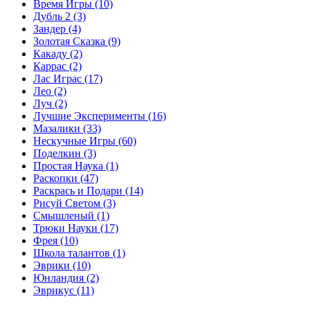
Время Игры
(10)
Дубль 2
(3)
Зандер
(4)
Золотая Сказка
(9)
Какаду
(2)
Каррас
(2)
Лас Играс
(17)
Лео
(2)
Луч
(2)
Лучшие Эксперименты
(16)
Мазалики
(33)
Нескучные Игры
(60)
Поделкин
(3)
Простая Наука
(1)
Раскопки
(47)
Раскрась и Подари
(14)
Рисуй Светом
(3)
Смышленый
(1)
Трюки Науки
(17)
Фрея
(10)
Школа талантов
(1)
Эврики
(10)
Юнландия
(2)
Эврикус
(11)