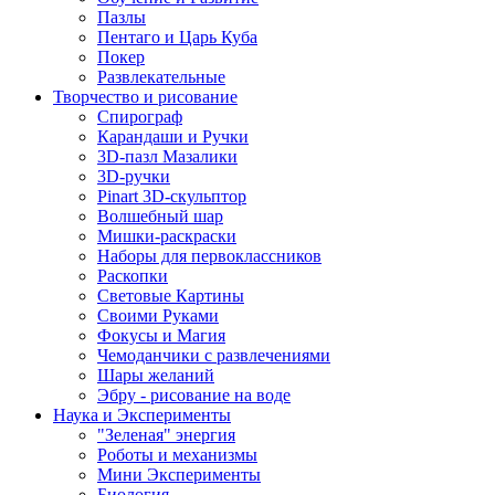
Пазлы
Пентаго и Царь Куба
Покер
Развлекательные
Творчество и рисование
Спирограф
Карандаши и Ручки
3D-пазл Мазалики
3D-ручки
Pinart 3D-скульптор
Волшебный шар
Мишки-раскраски
Наборы для первоклассников
Раскопки
Световые Картины
Своими Руками
Фокусы и Магия
Чемоданчики с развлечениями
Шары желаний
Эбру - рисование на воде
Наука и Эксперименты
"Зеленая" энергия
Роботы и механизмы
Мини Эксперименты
Биология