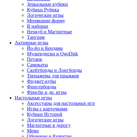
Зеркальные кубики
Кубики Рубика
Логические игры
Меняющие форму
В наборах
Неокуб и Магнитные
Танграм
Активные игры
Йо-йо и Кендама
Мультидиски и OgoDisk
Петанк
Самокаты
Скейтборды и Лонгборды
Тренажеры для прыжков
Фиджет-кубы
Фингерборды
Фрисби и др. игры
Настольные игры
Аксессуары для настольных игр
Игры с карточками
Кубики Историй
Логические игры
Магнитные в дорогу
Мемо
Обучение и Развитие