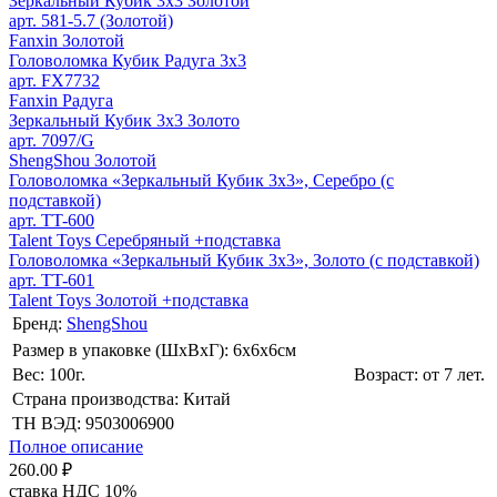
Зеркальный Кубик 3х3 Золотой
арт. 581-5.7 (Золотой)
Fanxin Золотой
Головоломка Кубик Радуга 3х3
арт. FX7732
Fanxin Радуга
Зеркальный Кубик 3х3 Золото
арт. 7097/G
ShengShou Золотой
Головоломка «Зеркальный Кубик 3х3», Серебро (с
подставкой)
арт. TT-600
Talent Toys Серебряный +подставка
Головоломка «Зеркальный Кубик 3х3», Золото (с подставкой)
арт. TT-601
Talent Toys Золотой +подставка
Бренд:
ShengShou
Размер в упаковке (ШхВxГ): 6х6х6cм
Вес: 100г.
Возраст: от 7 лет.
Страна производства: Китай
ТН ВЭД: 9503006900
Полное описание
260.00 ₽
ставка НДС 10%