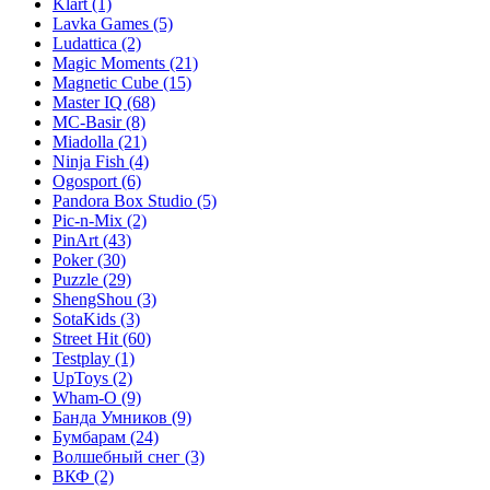
Klart
(1)
Lavka Games
(5)
Ludattica
(2)
Magic Moments
(21)
Magnetic Cube
(15)
Master IQ
(68)
MC-Basir
(8)
Miadolla
(21)
Ninja Fish
(4)
Ogosport
(6)
Pandora Box Studio
(5)
Pic-n-Mix
(2)
PinArt
(43)
Poker
(30)
Puzzle
(29)
ShengShou
(3)
SotaKids
(3)
Street Hit
(60)
Testplay
(1)
UpToys
(2)
Wham-O
(9)
Банда Умников
(9)
Бумбарам
(24)
Волшебный снег
(3)
ВКФ
(2)