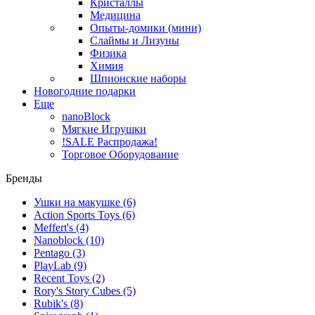
Кристаллы
Медицина
Опыты-домики (мини)
Слаймы и Лизуны
Физика
Химия
Шпионские наборы
Новогодние подарки
Еще
nanoBlock
Мягкие Игрушки
!SALE Распродажа!
Торговое Оборудование
Бренды
Ушки на макушке
(6)
Action Sports Toys
(6)
Meffert's
(4)
Nanoblock
(10)
Pentago
(3)
PlayLab
(9)
Recent Toys
(2)
Rory's Story Cubes
(5)
Rubik's
(8)