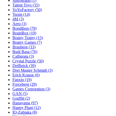
Spirograph
(1)
Talent Toys
(35)
YoYoFactory
(50)
Yuxin
(14)
4M
(3)
Aero
(3)
Bondibon
(79)
BrainBox
(19)
Brainy Trainy
(15)
Brainy Games
(7)
Brauberg
(33)
Budi Basa
(76)
Calligrata
(3)
Crystal Puzzle
(50)
Delfbrick
(39)
Drei Magier Schmidt
(3)
Erich Krause
(6)
Fanxin
(19)
Forceberg
(29)
Games Corporation
(3)
GAN
(5)
Graffiti
(2)
Hanayama
(97)
Happy Plant
(12)
IQ-Zabiaka
(8)