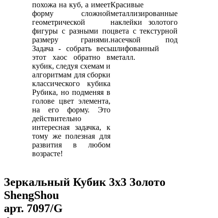
похожа на куб, а имеет
Красивые
форму сложной
металлизированные
геометрической
наклейки золотого
фигуры с разными по
цвета c текстурной
размеру гранями.
насечкой под
Задача - собрать весь
шлифованный
этот хаос обратно в
металл.
кубик, следуя схемам и
алгоритмам для сборки
классического кубика
Рубика, но подменяя в
голове цвет элемента,
на его форму. Это
действительно
интересная задачка, к
тому же полезная для
развития в любом
возрасте!
Зеркальный Кубик 3х3 Золото
ShengShou
арт.
7097/G